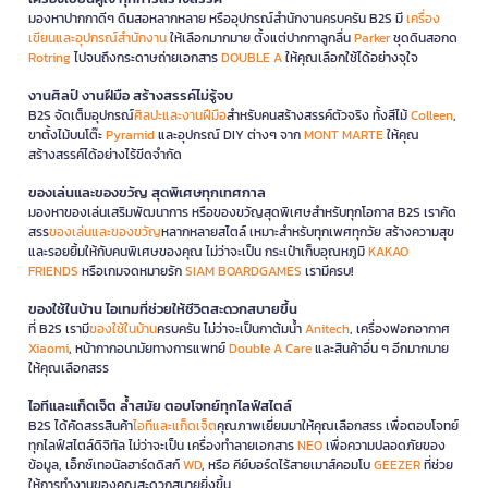
มองหาปากกาดีๆ ดินสอหลากหลาย หรืออุปกรณ์สำนักงานครบครัน B2S มี
เครื่อง
เขียนและอุปกรณ์สำนักงาน
ให้เลือกมากมาย ตั้งแต่ปากกาลูกลื่น
Parker
ชุดดินสอกด
Rotring
ไปจนถึงกระดาษถ่ายเอกสาร
DOUBLE A
ให้คุณเลือกใช้ได้อย่างจุใจ
งานศิลป์ งานฝีมือ สร้างสรรค์ไม่รู้จบ
B2S จัดเต็มอุปกรณ์
ศิลปะและงานฝีมือ
สำหรับคนสร้างสรรค์ตัวจริง ทั้งสีไม้
Colleen
,
ขาตั้งไม้บนโต๊ะ
Pyramid
และอุปกรณ์ DIY ต่างๆ จาก
MONT MARTE
ให้คุณ
สร้างสรรค์ได้อย่างไร้ขีดจำกัด
ของเล่นและของขวัญ สุดพิเศษทุกเทศกาล
มองหาของเล่นเสริมพัฒนาการ หรือของขวัญสุดพิเศษสำหรับทุกโอกาส B2S เราคัด
สรร
ของเล่นและของขวัญ
หลากหลายสไตล์ เหมาะสำหรับทุกเพศทุกวัย สร้างความสุข
และรอยยิ้มให้กับคนพิเศษของคุณ ไม่ว่าจะเป็น กระเป๋าเก็บอุณหภูมิ
KAKAO
FRIENDS
หรือเกมจดหมายรัก
SIAM BOARDGAMES
เรามีครบ!
ของใช้ในบ้าน ไอเทมที่ช่วยให้ชีวิตสะดวกสบายขึ้น
ที่ B2S เรามี
ของใช้ในบ้าน
ครบครัน ไม่ว่าจะเป็นกาต้มน้ำ
Anitech
, เครื่องฟอกอากาศ
Xiaomi
, หน้ากากอนามัยทางการแพทย์
Double A Care
และสินค้าอื่น ๆ อีกมากมาย
ให้คุณเลือกสรร
ไอทีและแก็ดเจ็ต ล้ำสมัย ตอบโจทย์ทุกไลฟ์สไตล์
B2S ได้คัดสรรสินค้า
ไอทีและแก็ดเจ็ต
คุณภาพเยี่ยมมาให้คุณเลือกสรร เพื่อตอบโจทย์
ทุกไลฟ์สไตล์ดิจิทัล ไม่ว่าจะเป็น เครื่องทำลายเอกสาร
NEO
เพื่อความปลอดภัยของ
ข้อมูล, เอ็กซ์เทอนัลฮาร์ดดิสก์
WD
, หรือ คีย์บอร์ดไร้สายเมาส์คอมโบ
GEEZER
ที่ช่วย
ให้การทำงานของคุณสะดวกสบายยิ่งขึ้น