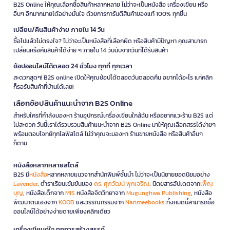
B2S Online ให้คุณเลือกซื้อสินค้าหลากหลาย ไม่ว่าจะเป็นหนังสือ เครื่องเขียน หรือ
อื่นๆ อีกมากมายได้อย่างมั่นใจ ด้วยการการันตีสินค้าของแท้ 100% ทุกชิ้น
เปลี่ยน/คืนสินค้าง่าย ภายใน 14 วัน
ซื้อไปแล้วไม่ตรงใจ? ไม่ว่าจะเป็นหนังสือที่เลือกผิด หรือสินค้ามีปัญหา คุณสามารถ
เปลี่ยนหรือคืนสินค้าได้ง่าย ๆ ภายใน 14 วันนับจากวันที่ได้รับสินค้า
ช้อปออนไลน์ได้ตลอด 24 ชั่วโมง ทุกที่ ทุกเวลา
สะดวกสุดๆ! B2S online เปิดให้คุณช้อปได้ตลอดวันตลอดคืน อยากได้อะไร แค่คลิก
ก็รอรับสินค้าที่บ้านได้เลย!
เลือกช้อปสินค้าแนะนำจาก B2S Online
สำหรับใครที่กำลังมองหา ร้านอุปกรณ์เครื่องเขียนใกล้ฉัน หรืออยากแวะร้าน B2S แต่
ไม่สะดวก วันนี้เราได้รวบรวมสินค้าแนะนำจาก B2S Online มาให้คุณเลือกสรรได้ง่ายๆ
พร้อมตอบโจทย์ทุกไลฟ์สไตล์ ไม่ว่าคุณจะมองหา ร้านขายหนังสือ หรือสินค้าอื่นๆ
ก็ตาม
หนังสือหลากหลายสไตล์
B2S มี
หนังสือ
หลากหลายแนวจากสำนักพิมพ์ชั้นนำ ไม่ว่าจะเป็นนิยายยอดนิยมอย่าง
Lavender
, ตำราเรียนเข้มข้นของ
ดร. ศุภวัฒน์ พุกเจริญ
, นิตยสารอัปเดตจาก
เพ็ญ
บุญ
, หนังสือเด็กจาก
MIS
หนังสือจิตวิทยาจาก
Mugunghwa Publishing
, หนังสือ
พัฒนาตนเองจาก
KOOB
และวรรณกรรมจาก
Nanmeebooks
ทั้งหมดนี้สามารถซื้อ
ออนไลน์ได้อย่างง่ายดายเพียงคลิกเดียว
เครื่องเขียนคู่ใจ ทุกการสร้างสรรค์