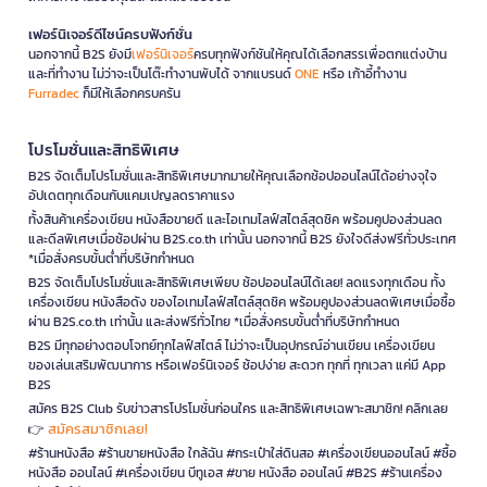
เฟอร์นิเจอร์ดีไซน์ครบฟังก์ชั่น
นอกจากนี้ B2S ยังมี
เฟอร์นิเจอร์
ครบทุกฟังก์ชันให้คุณได้เลือกสรรเพื่อตกแต่งบ้าน
และที่ทำงาน ไม่ว่าจะเป็นโต๊ะทำงานพับได้ จากแบรนด์
ONE
หรือ เก้าอี้ทำงาน
Furradec
ก็มีให้เลือกครบครัน
โปรโมชั่นและสิทธิพิเศษ
B2S จัดเต็มโปรโมชั่นและสิทธิพิเศษมากมายให้คุณเลือกช้อปออนไลน์ได้อย่างจุใจ
อัปเดตทุกเดือนกับแคมเปญลดราคาแรง
ทั้งสินค้าเครื่องเขียน หนังสือขายดี และไอเทมไลฟ์สไตล์สุดชิค พร้อมคูปองส่วนลด
และดีลพิเศษเมื่อช้อปผ่าน B2S.co.th เท่านั้น นอกจากนี้ B2S ยังใจดีส่งฟรีทั่วประเทศ
*เมื่อสั่งครบขั้นต่ำที่บริษัทกำหนด
B2S จัดเต็มโปรโมชั่นและสิทธิพิเศษเพียบ ช้อปออนไลน์ได้เลย! ลดแรงทุกเดือน ทั้ง
เครื่องเขียน หนังสือดัง ของไอเทมไลฟ์สไตล์สุดชิค พร้อมคูปองส่วนลดพิเศษเมื่อซื้อ
ผ่าน B2S.co.th เท่านั้น และส่งฟรีทั่วไทย *เมื่อสั่งครบขั้นต่ำที่บริษัทกำหนด
B2S มีทุกอย่างตอบโจทย์ทุกไลฟ์สไตล์ ไม่ว่าจะเป็นอุปกรณ์อ่านเขียน เครื่องเขียน
ของเล่นเสริมพัฒนาการ หรือเฟอร์นิเจอร์ ช้อปง่าย สะดวก ทุกที่ ทุกเวลา แค่มี App
B2S
สมัคร B2S Club รับข่าวสารโปรโมชั่นก่อนใคร และสิทธิพิเศษเฉพาะสมาชิก! คลิกเลย
สมัครสมาชิกเลย!
👉
#ร้านหนังสือ #ร้านขายหนังสือ ใกล้ฉัน #กระเป๋าใส่ดินสอ #เครื่องเขียนออนไลน์ #ซื้อ
หนังสือ ออนไลน์ #เครื่องเขียน บีทูเอส #ขาย หนังสือ ออนไลน์ #B2S #ร้านเครื่อง