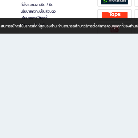
ที่ตั้งและเวลาเปิด / ปิด
นโยบายความเป็นส่วนตัว
นโยบายการใช้คุกกี้
นักลงทุนสัมพันธ์
อประสบการณ์การใช้บริการที่ดีที่สุดของท่าน ท่านสามารถศึกษาวิธีการตั้งค่าการควบคุมคุกกี้ของท่าน
ทุกวัย
ขียน ให้คุณรู้สึกเหมือนมีร้านหนังสือใกล้ฉันอยู่ในมือ ช้อปง่าย ไม่ต้องออกจากบ้าน เพราะ b2
 ชั่วโมง พร้อมโปรโมชั่นและสิทธิพิเศษมากมาย