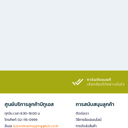
การันตีของแท้
เลือกช้อปได้อย่างมั่นใจ​
ศูนย์บริการลูกค้าบีทูเอส
การสนับสนุนลูกค้า
ทุกวัน เวลา 8.30-18.00 น.
ติดต่อเรา
โทรศัพท์: 02-115-0999
วิธีการช้อปออนไลน์
อีเมล:
b2sonlineshopping@b2s.co.th
การจัดส่งสินค้า