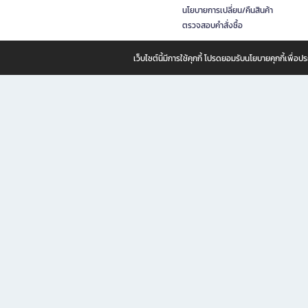
นโยบายการเปลี่ยน/คืนสินค้า
ตรวจสอบคำสั่งซื้อ
เว็บไซต์นี้มีการใช้คุกกี้ โปรดยอมรับนโยบายคุกกี้เพื่
B2S ธุรกิจในเครือ เซ็นทรัล รีเทล คอร์ปอเรชั่น จำกัด (มหาชน)
B2S Online แหล่งรวมหนังสือ เครื่องเขียน และแรงบันดาลใจสำหรับ
B2S Online คือร้านหนังสือและเครื่องเขียนออนไลน์ที่ครบครัน ตอบโจทย์คนรักการอ่านและงานเ
ทำไม B2S Online คือแหล่งช้อปปิ้งที่คุณไม่ควรพลาด
ไม่ว่าคุณจะเป็นนักเรียน นักศึกษา คนทำงาน B2S พร้อมให้คุณเลือกสินค้าคุณภาพได้ตลอด 24