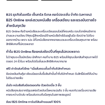
B2S ธุรกิจในเครือ เซ็นทรัล รีเทล คอร์ปอเรชั่น จำกัด (มหาชน)
B2S Online แหล่งรวมหนังสือ เครื่องเขียน และแรงบันดาลใจ
สำหรับทุกวัย
B2S Online คือร้านหนังสือและเครื่องเขียนออนไลน์ที่ครบครัน ตอบโจทย์คนรักการ
อ่านและงานเขียน ให้คุณรู้สึกเหมือนมีร้านหนังสือใกล้ฉันอยู่ในมือ ช้อปง่าย ไม่ต้อง
ออกจากบ้าน เพราะ b2s มีทั้งหนังสือหลากหลายแนวและเครื่องเขียนคุณภาพ พร้อม
สิทธิพิเศษที่ไม่ควรพลาด!
ทำไม B2S Online คือแหล่งช้อปปิ้งที่คุณไม่ควรพลาด
ไม่ว่าคุณจะเป็นนักเรียน นักศึกษา คนทำงาน B2S พร้อมให้คุณเลือกสินค้าคุณภาพได้
ตลอด 24 ชั่วโมง พร้อมโปรโมชั่นและสิทธิพิเศษมากมาย
ฟรี! ค่าจัดส่งทั่วไทย *เมื่อสั่งครบขั้นต่ำที่บริษัทกำหนด
ช้อปเพลินเกินคุ้ม! เพียงมียอดสั่งซื้อสินค้าขั้นต่ำที่บริษัทกำหนด รับสิทธิ์ส่งฟรีถึงบ้าน
ไม่ต้องจ่ายเพิ่ม
มั่นใจ หนังสือถึงมือปลอดภัย ด้วยบับเบิ้ล 3 ชั้น
หนังสือทุกเล่มจากบีทูเอสห่อด้วยบับเบิ้ลหนาแน่นถึง 3 ชั้น หมดกังวลเรื่องความเสีย
หายระหว่างจัดส่ง พร้อมส่งตรงถึงมือคุณในสภาพสมบูรณ์
ช้อป B2S Online การันตีสินค้าของแท้ 100%