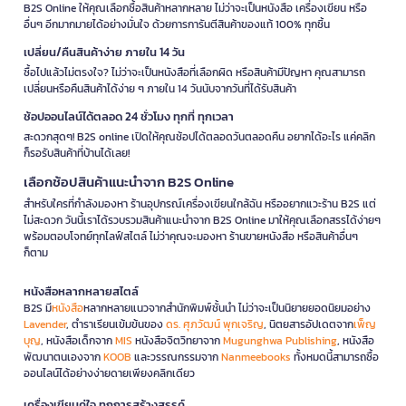
B2S Online ให้คุณเลือกซื้อสินค้าหลากหลาย ไม่ว่าจะเป็นหนังสือ เครื่องเขียน หรือ
อื่นๆ อีกมากมายได้อย่างมั่นใจ ด้วยการการันตีสินค้าของแท้ 100% ทุกชิ้น
เปลี่ยน/คืนสินค้าง่าย ภายใน 14 วัน
ซื้อไปแล้วไม่ตรงใจ? ไม่ว่าจะเป็นหนังสือที่เลือกผิด หรือสินค้ามีปัญหา คุณสามารถ
เปลี่ยนหรือคืนสินค้าได้ง่าย ๆ ภายใน 14 วันนับจากวันที่ได้รับสินค้า
ช้อปออนไลน์ได้ตลอด 24 ชั่วโมง ทุกที่ ทุกเวลา
สะดวกสุดๆ! B2S online เปิดให้คุณช้อปได้ตลอดวันตลอดคืน อยากได้อะไร แค่คลิก
ก็รอรับสินค้าที่บ้านได้เลย!
เลือกช้อปสินค้าแนะนำจาก B2S Online
สำหรับใครที่กำลังมองหา ร้านอุปกรณ์เครื่องเขียนใกล้ฉัน หรืออยากแวะร้าน B2S แต่
ไม่สะดวก วันนี้เราได้รวบรวมสินค้าแนะนำจาก B2S Online มาให้คุณเลือกสรรได้ง่ายๆ
พร้อมตอบโจทย์ทุกไลฟ์สไตล์ ไม่ว่าคุณจะมองหา ร้านขายหนังสือ หรือสินค้าอื่นๆ
ก็ตาม
หนังสือหลากหลายสไตล์
B2S มี
หนังสือ
หลากหลายแนวจากสำนักพิมพ์ชั้นนำ ไม่ว่าจะเป็นนิยายยอดนิยมอย่าง
Lavender
, ตำราเรียนเข้มข้นของ
ดร. ศุภวัฒน์ พุกเจริญ
, นิตยสารอัปเดตจาก
เพ็ญ
บุญ
, หนังสือเด็กจาก
MIS
หนังสือจิตวิทยาจาก
Mugunghwa Publishing
, หนังสือ
พัฒนาตนเองจาก
KOOB
และวรรณกรรมจาก
Nanmeebooks
ทั้งหมดนี้สามารถซื้อ
ออนไลน์ได้อย่างง่ายดายเพียงคลิกเดียว
เครื่องเขียนคู่ใจ ทุกการสร้างสรรค์