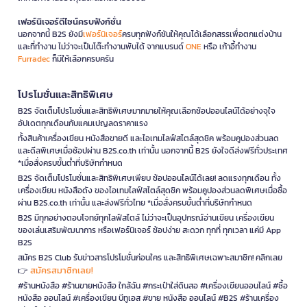
เฟอร์นิเจอร์ดีไซน์ครบฟังก์ชั่น
นอกจากนี้ B2S ยังมี
เฟอร์นิเจอร์
ครบทุกฟังก์ชันให้คุณได้เลือกสรรเพื่อตกแต่งบ้าน
และที่ทำงาน ไม่ว่าจะเป็นโต๊ะทำงานพับได้ จากแบรนด์
ONE
หรือ เก้าอี้ทำงาน
Furradec
ก็มีให้เลือกครบครัน
โปรโมชั่นและสิทธิพิเศษ
B2S จัดเต็มโปรโมชั่นและสิทธิพิเศษมากมายให้คุณเลือกช้อปออนไลน์ได้อย่างจุใจ
อัปเดตทุกเดือนกับแคมเปญลดราคาแรง
ทั้งสินค้าเครื่องเขียน หนังสือขายดี และไอเทมไลฟ์สไตล์สุดชิค พร้อมคูปองส่วนลด
และดีลพิเศษเมื่อช้อปผ่าน B2S.co.th เท่านั้น นอกจากนี้ B2S ยังใจดีส่งฟรีทั่วประเทศ
*เมื่อสั่งครบขั้นต่ำที่บริษัทกำหนด
B2S จัดเต็มโปรโมชั่นและสิทธิพิเศษเพียบ ช้อปออนไลน์ได้เลย! ลดแรงทุกเดือน ทั้ง
เครื่องเขียน หนังสือดัง ของไอเทมไลฟ์สไตล์สุดชิค พร้อมคูปองส่วนลดพิเศษเมื่อซื้อ
ผ่าน B2S.co.th เท่านั้น และส่งฟรีทั่วไทย *เมื่อสั่งครบขั้นต่ำที่บริษัทกำหนด
B2S มีทุกอย่างตอบโจทย์ทุกไลฟ์สไตล์ ไม่ว่าจะเป็นอุปกรณ์อ่านเขียน เครื่องเขียน
ของเล่นเสริมพัฒนาการ หรือเฟอร์นิเจอร์ ช้อปง่าย สะดวก ทุกที่ ทุกเวลา แค่มี App
B2S
สมัคร B2S Club รับข่าวสารโปรโมชั่นก่อนใคร และสิทธิพิเศษเฉพาะสมาชิก! คลิกเลย
สมัครสมาชิกเลย!
👉
#ร้านหนังสือ #ร้านขายหนังสือ ใกล้ฉัน #กระเป๋าใส่ดินสอ #เครื่องเขียนออนไลน์ #ซื้อ
หนังสือ ออนไลน์ #เครื่องเขียน บีทูเอส #ขาย หนังสือ ออนไลน์ #B2S #ร้านเครื่อง