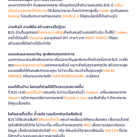
มองหาปากกาดีๆ ดินสอหลากหลาย หรืออุปกรณ์สำนักงานครบครัน B2S มี
เครื่อง
เขียนและอุปกรณ์สำนักงาน
ให้เลือกมากมาย ตั้งแต่ปากกาลูกลื่น
Parker
ชุดดินสอกด
Rotring
ไปจนถึงกระดาษถ่ายเอกสาร
DOUBLE A
ให้คุณเลือกใช้ได้อย่างจุใจ
งานศิลป์ งานฝีมือ สร้างสรรค์ไม่รู้จบ
B2S จัดเต็มอุปกรณ์
ศิลปะและงานฝีมือ
สำหรับคนสร้างสรรค์ตัวจริง ทั้งสีไม้
Colleen
,
ขาตั้งไม้บนโต๊ะ
Pyramid
และอุปกรณ์ DIY ต่างๆ จาก
MONT MARTE
ให้คุณ
สร้างสรรค์ได้อย่างไร้ขีดจำกัด
ของเล่นและของขวัญ สุดพิเศษทุกเทศกาล
มองหาของเล่นเสริมพัฒนาการ หรือของขวัญสุดพิเศษสำหรับทุกโอกาส B2S เราคัด
สรร
ของเล่นและของขวัญ
หลากหลายสไตล์ เหมาะสำหรับทุกเพศทุกวัย สร้างความสุข
และรอยยิ้มให้กับคนพิเศษของคุณ ไม่ว่าจะเป็น กระเป๋าเก็บอุณหภูมิ
KAKAO
FRIENDS
หรือเกมจดหมายรัก
SIAM BOARDGAMES
เรามีครบ!
ของใช้ในบ้าน ไอเทมที่ช่วยให้ชีวิตสะดวกสบายขึ้น
ที่ B2S เรามี
ของใช้ในบ้าน
ครบครัน ไม่ว่าจะเป็นกาต้มน้ำ
Anitech
, เครื่องฟอกอากาศ
Xiaomi
, หน้ากากอนามัยทางการแพทย์
Double A Care
และสินค้าอื่น ๆ อีกมากมาย
ให้คุณเลือกสรร
ไอทีและแก็ดเจ็ต ล้ำสมัย ตอบโจทย์ทุกไลฟ์สไตล์
B2S ได้คัดสรรสินค้า
ไอทีและแก็ดเจ็ต
คุณภาพเยี่ยมมาให้คุณเลือกสรร เพื่อตอบโจทย์
ทุกไลฟ์สไตล์ดิจิทัล ไม่ว่าจะเป็น เครื่องทำลายเอกสาร
NEO
เพื่อความปลอดภัยของ
ข้อมูล, เอ็กซ์เทอนัลฮาร์ดดิสก์
WD
, หรือ คีย์บอร์ดไร้สายเมาส์คอมโบ
GEEZER
ที่ช่วย
ให้การทำงานของคุณสะดวกสบายยิ่งขึ้น