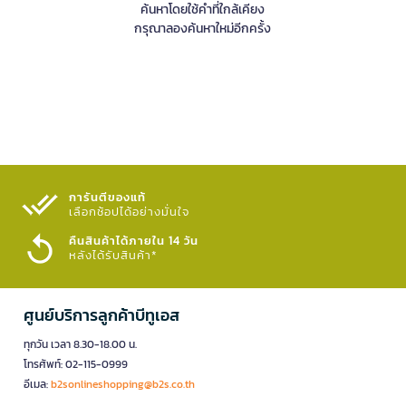
ค้นหาโดยใช้คำที่ใกล้เคียง
กรุณาลองค้นหาใหม่อีกครั้ง
การันตีของแท้
เลือกช้อปได้อย่างมั่นใจ​
คืนสินค้าได้ภายใน 14 วัน
หลังได้รับสินค้า*
ศูนย์บริการลูกค้าบีทูเอส
ทุกวัน เวลา 8.30-18.00 น.
โทรศัพท์: 02-115-0999
อีเมล:
b2sonlineshopping@b2s.co.th