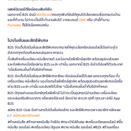
เฟอร์นิเจอร์ดีไซน์ครบฟังก์ชั่น
นอกจากนี้ B2S ยังมี
เฟอร์นิเจอร์
ครบทุกฟังก์ชันให้คุณได้เลือกสรรเพื่อตกแต่งบ้าน
และที่ทำงาน ไม่ว่าจะเป็นโต๊ะทำงานพับได้ จากแบรนด์
ONE
หรือ เก้าอี้ทำงาน
Furradec
ก็มีให้เลือกครบครัน
โปรโมชั่นและสิทธิพิเศษ
B2S จัดเต็มโปรโมชั่นและสิทธิพิเศษมากมายให้คุณเลือกช้อปออนไลน์ได้อย่างจุใจ
อัปเดตทุกเดือนกับแคมเปญลดราคาแรง
ทั้งสินค้าเครื่องเขียน หนังสือขายดี และไอเทมไลฟ์สไตล์สุดชิค พร้อมคูปองส่วนลด
และดีลพิเศษเมื่อช้อปผ่าน B2S.co.th เท่านั้น นอกจากนี้ B2S ยังใจดีส่งฟรีทั่วประเทศ
*เมื่อสั่งครบขั้นต่ำที่บริษัทกำหนด
B2S จัดเต็มโปรโมชั่นและสิทธิพิเศษเพียบ ช้อปออนไลน์ได้เลย! ลดแรงทุกเดือน ทั้ง
เครื่องเขียน หนังสือดัง ของไอเทมไลฟ์สไตล์สุดชิค พร้อมคูปองส่วนลดพิเศษเมื่อซื้อ
ผ่าน B2S.co.th เท่านั้น และส่งฟรีทั่วไทย *เมื่อสั่งครบขั้นต่ำที่บริษัทกำหนด
B2S มีทุกอย่างตอบโจทย์ทุกไลฟ์สไตล์ ไม่ว่าจะเป็นอุปกรณ์อ่านเขียน เครื่องเขียน
ของเล่นเสริมพัฒนาการ หรือเฟอร์นิเจอร์ ช้อปง่าย สะดวก ทุกที่ ทุกเวลา แค่มี App
B2S
สมัคร B2S Club รับข่าวสารโปรโมชั่นก่อนใคร และสิทธิพิเศษเฉพาะสมาชิก! คลิกเลย
สมัครสมาชิกเลย!
👉
#ร้านหนังสือ #ร้านขายหนังสือ ใกล้ฉัน #กระเป๋าใส่ดินสอ #เครื่องเขียนออนไลน์ #ซื้อ
หนังสือ ออนไลน์ #เครื่องเขียน บีทูเอส #ขาย หนังสือ ออนไลน์ #B2S #ร้านเครื่อง