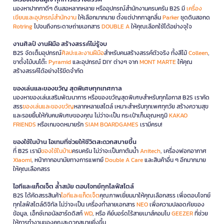
มองหาปากกาดีๆ ดินสอหลากหลาย หรืออุปกรณ์สำนักงานครบครัน B2S มี
เครื่อง
เขียนและอุปกรณ์สำนักงาน
ให้เลือกมากมาย ตั้งแต่ปากกาลูกลื่น
Parker
ชุดดินสอกด
Rotring
ไปจนถึงกระดาษถ่ายเอกสาร
DOUBLE A
ให้คุณเลือกใช้ได้อย่างจุใจ
งานศิลป์ งานฝีมือ สร้างสรรค์ไม่รู้จบ
B2S จัดเต็มอุปกรณ์
ศิลปะและงานฝีมือ
สำหรับคนสร้างสรรค์ตัวจริง ทั้งสีไม้
Colleen
,
ขาตั้งไม้บนโต๊ะ
Pyramid
และอุปกรณ์ DIY ต่างๆ จาก
MONT MARTE
ให้คุณ
สร้างสรรค์ได้อย่างไร้ขีดจำกัด
ของเล่นและของขวัญ สุดพิเศษทุกเทศกาล
มองหาของเล่นเสริมพัฒนาการ หรือของขวัญสุดพิเศษสำหรับทุกโอกาส B2S เราคัด
สรร
ของเล่นและของขวัญ
หลากหลายสไตล์ เหมาะสำหรับทุกเพศทุกวัย สร้างความสุข
และรอยยิ้มให้กับคนพิเศษของคุณ ไม่ว่าจะเป็น กระเป๋าเก็บอุณหภูมิ
KAKAO
FRIENDS
หรือเกมจดหมายรัก
SIAM BOARDGAMES
เรามีครบ!
ของใช้ในบ้าน ไอเทมที่ช่วยให้ชีวิตสะดวกสบายขึ้น
ที่ B2S เรามี
ของใช้ในบ้าน
ครบครัน ไม่ว่าจะเป็นกาต้มน้ำ
Anitech
, เครื่องฟอกอากาศ
Xiaomi
, หน้ากากอนามัยทางการแพทย์
Double A Care
และสินค้าอื่น ๆ อีกมากมาย
ให้คุณเลือกสรร
ไอทีและแก็ดเจ็ต ล้ำสมัย ตอบโจทย์ทุกไลฟ์สไตล์
B2S ได้คัดสรรสินค้า
ไอทีและแก็ดเจ็ต
คุณภาพเยี่ยมมาให้คุณเลือกสรร เพื่อตอบโจทย์
ทุกไลฟ์สไตล์ดิจิทัล ไม่ว่าจะเป็น เครื่องทำลายเอกสาร
NEO
เพื่อความปลอดภัยของ
ข้อมูล, เอ็กซ์เทอนัลฮาร์ดดิสก์
WD
, หรือ คีย์บอร์ดไร้สายเมาส์คอมโบ
GEEZER
ที่ช่วย
ให้การทำงานของคุณสะดวกสบายยิ่งขึ้น