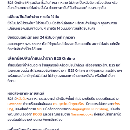
B2S Online ให้คุณเลือกซื้อสินค้าหลากหลาย ไม่ว่าจะเป็นหนังสือ เครื่องเขียน หรือ
อื่นๆ อีกมากมายได้อย่างมั่นใจ ด้วยการการันตีสินค้าของแท้ 100% ทุกชิ้น
เปลี่ยน/คืนสินค้าง่าย ภายใน 14 วัน
ซื้อไปแล้วไม่ตรงใจ? ไม่ว่าจะเป็นหนังสือที่เลือกผิด หรือสินค้ามีปัญหา คุณสามารถ
เปลี่ยนหรือคืนสินค้าได้ง่าย ๆ ภายใน 14 วันนับจากวันที่ได้รับสินค้า
ช้อปออนไลน์ได้ตลอด 24 ชั่วโมง ทุกที่ ทุกเวลา
สะดวกสุดๆ! B2S online เปิดให้คุณช้อปได้ตลอดวันตลอดคืน อยากได้อะไร แค่คลิก
ก็รอรับสินค้าที่บ้านได้เลย!
เลือกช้อปสินค้าแนะนำจาก B2S Online
สำหรับใครที่กำลังมองหา ร้านอุปกรณ์เครื่องเขียนใกล้ฉัน หรืออยากแวะร้าน B2S แต่
ไม่สะดวก วันนี้เราได้รวบรวมสินค้าแนะนำจาก B2S Online มาให้คุณเลือกสรรได้ง่ายๆ
พร้อมตอบโจทย์ทุกไลฟ์สไตล์ ไม่ว่าคุณจะมองหา ร้านขายหนังสือ หรือสินค้าอื่นๆ
ก็ตาม
หนังสือหลากหลายสไตล์
B2S มี
หนังสือ
หลากหลายแนวจากสำนักพิมพ์ชั้นนำ ไม่ว่าจะเป็นนิยายยอดนิยมอย่าง
Lavender
, ตำราเรียนเข้มข้นของ
ดร. ศุภวัฒน์ พุกเจริญ
, นิตยสารอัปเดตจาก
เพ็ญ
บุญ
, หนังสือเด็กจาก
MIS
หนังสือจิตวิทยาจาก
Mugunghwa Publishing
, หนังสือ
พัฒนาตนเองจาก
KOOB
และวรรณกรรมจาก
Nanmeebooks
ทั้งหมดนี้สามารถซื้อ
ออนไลน์ได้อย่างง่ายดายเพียงคลิกเดียว
เครื่องเขียนคู่ใจ ทุกการสร้างสรรค์