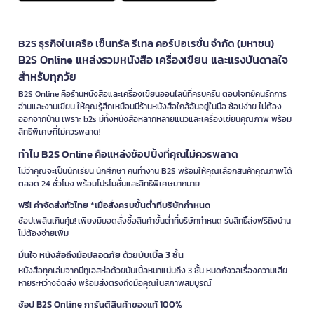
B2S ธุรกิจในเครือ เซ็นทรัล รีเทล คอร์ปอเรชั่น จำกัด (มหาชน)
B2S Online แหล่งรวมหนังสือ เครื่องเขียน และแรงบันดาลใจ
สำหรับทุกวัย
B2S Online คือร้านหนังสือและเครื่องเขียนออนไลน์ที่ครบครัน ตอบโจทย์คนรักการ
อ่านและงานเขียน ให้คุณรู้สึกเหมือนมีร้านหนังสือใกล้ฉันอยู่ในมือ ช้อปง่าย ไม่ต้อง
ออกจากบ้าน เพราะ b2s มีทั้งหนังสือหลากหลายแนวและเครื่องเขียนคุณภาพ พร้อม
สิทธิพิเศษที่ไม่ควรพลาด!
ทำไม B2S Online คือแหล่งช้อปปิ้งที่คุณไม่ควรพลาด
ไม่ว่าคุณจะเป็นนักเรียน นักศึกษา คนทำงาน B2S พร้อมให้คุณเลือกสินค้าคุณภาพได้
ตลอด 24 ชั่วโมง พร้อมโปรโมชั่นและสิทธิพิเศษมากมาย
ฟรี! ค่าจัดส่งทั่วไทย *เมื่อสั่งครบขั้นต่ำที่บริษัทกำหนด
ช้อปเพลินเกินคุ้ม! เพียงมียอดสั่งซื้อสินค้าขั้นต่ำที่บริษัทกำหนด รับสิทธิ์ส่งฟรีถึงบ้าน
ไม่ต้องจ่ายเพิ่ม
มั่นใจ หนังสือถึงมือปลอดภัย ด้วยบับเบิ้ล 3 ชั้น
หนังสือทุกเล่มจากบีทูเอสห่อด้วยบับเบิ้ลหนาแน่นถึง 3 ชั้น หมดกังวลเรื่องความเสีย
หายระหว่างจัดส่ง พร้อมส่งตรงถึงมือคุณในสภาพสมบูรณ์
ช้อป B2S Online การันตีสินค้าของแท้ 100%