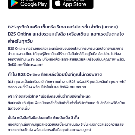
B2S ธุรกิจในเครือ เซ็นทรัล รีเทล คอร์ปอเรชั่น จำกัด (มหาชน)
B2S Online แหล่งรวมหนังสือ เครื่องเขียน และแรงบันดาลใจ
สำหรับทุกวัย
B2S Online คือร้านหนังสือและเครื่องเขียนออนไลน์ที่ครบครัน ตอบโจทย์คนรักการ
อ่านและงานเขียน ให้คุณรู้สึกเหมือนมีร้านหนังสือใกล้ฉันอยู่ในมือ ช้อปง่าย ไม่ต้อง
ออกจากบ้าน เพราะ b2s มีทั้งหนังสือหลากหลายแนวและเครื่องเขียนคุณภาพ พร้อม
สิทธิพิเศษที่ไม่ควรพลาด!
ทำไม B2S Online คือแหล่งช้อปปิ้งที่คุณไม่ควรพลาด
ไม่ว่าคุณจะเป็นนักเรียน นักศึกษา คนทำงาน B2S พร้อมให้คุณเลือกสินค้าคุณภาพได้
ตลอด 24 ชั่วโมง พร้อมโปรโมชั่นและสิทธิพิเศษมากมาย
ฟรี! ค่าจัดส่งทั่วไทย *เมื่อสั่งครบขั้นต่ำที่บริษัทกำหนด
ช้อปเพลินเกินคุ้ม! เพียงมียอดสั่งซื้อสินค้าขั้นต่ำที่บริษัทกำหนด รับสิทธิ์ส่งฟรีถึงบ้าน
ไม่ต้องจ่ายเพิ่ม
มั่นใจ หนังสือถึงมือปลอดภัย ด้วยบับเบิ้ล 3 ชั้น
หนังสือทุกเล่มจากบีทูเอสห่อด้วยบับเบิ้ลหนาแน่นถึง 3 ชั้น หมดกังวลเรื่องความเสีย
หายระหว่างจัดส่ง พร้อมส่งตรงถึงมือคุณในสภาพสมบูรณ์