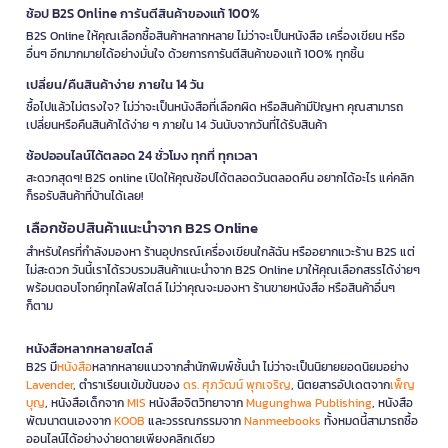
ช้อป B2S Online การันตีสินค้าของแท้ 100%
B2S Online ให้คุณเลือกซื้อสินค้าหลากหลาย ไม่ว่าจะเป็นหนังสือ เครื่องเขียน หรือ
อื่นๆ อีกมากมายได้อย่างมั่นใจ ด้วยการการันตีสินค้าของแท้ 100% ทุกชิ้น
เปลี่ยน/คืนสินค้าง่าย ภายใน 14 วัน
ซื้อไปแล้วไม่ตรงใจ? ไม่ว่าจะเป็นหนังสือที่เลือกผิด หรือสินค้ามีปัญหา คุณสามารถ
เปลี่ยนหรือคืนสินค้าได้ง่าย ๆ ภายใน 14 วันนับจากวันที่ได้รับสินค้า
ช้อปออนไลน์ได้ตลอด 24 ชั่วโมง ทุกที่ ทุกเวลา
สะดวกสุดๆ! B2S online เปิดให้คุณช้อปได้ตลอดวันตลอดคืน อยากได้อะไร แค่คลิก
ก็รอรับสินค้าที่บ้านได้เลย!
เลือกช้อปสินค้าแนะนำจาก B2S Online
สำหรับใครที่กำลังมองหา ร้านอุปกรณ์เครื่องเขียนใกล้ฉัน หรืออยากแวะร้าน B2S แต่
ไม่สะดวก วันนี้เราได้รวบรวมสินค้าแนะนำจาก B2S Online มาให้คุณเลือกสรรได้ง่ายๆ
พร้อมตอบโจทย์ทุกไลฟ์สไตล์ ไม่ว่าคุณจะมองหา ร้านขายหนังสือ หรือสินค้าอื่นๆ
ก็ตาม
หนังสือหลากหลายสไตล์
B2S มี
หนังสือ
หลากหลายแนวจากสำนักพิมพ์ชั้นนำ ไม่ว่าจะเป็นนิยายยอดนิยมอย่าง
Lavender
, ตำราเรียนเข้มข้นของ
ดร. ศุภวัฒน์ พุกเจริญ
, นิตยสารอัปเดตจาก
เพ็ญ
บุญ
, หนังสือเด็กจาก
MIS
หนังสือจิตวิทยาจาก
Mugunghwa Publishing
, หนังสือ
พัฒนาตนเองจาก
KOOB
และวรรณกรรมจาก
Nanmeebooks
ทั้งหมดนี้สามารถซื้อ
ออนไลน์ได้อย่างง่ายดายเพียงคลิกเดียว