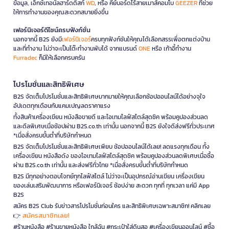
ข้อมูล, เอ็กซ์เทอนัลฮาร์ดดิสก์
WD
, หรือ คีย์บอร์ดไร้สายเมาส์คอมโบ
GEEZER
ที่ช่วย
ให้การทำงานของคุณสะดวกสบายยิ่งขึ้น
เฟอร์นิเจอร์ดีไซน์ครบฟังก์ชั่น
นอกจากนี้ B2S ยังมี
เฟอร์นิเจอร์
ครบทุกฟังก์ชันให้คุณได้เลือกสรรเพื่อตกแต่งบ้าน
และที่ทำงาน ไม่ว่าจะเป็นโต๊ะทำงานพับได้ จากแบรนด์
ONE
หรือ เก้าอี้ทำงาน
Furradec
ก็มีให้เลือกครบครัน
โปรโมชั่นและสิทธิพิเศษ
B2S จัดเต็มโปรโมชั่นและสิทธิพิเศษมากมายให้คุณเลือกช้อปออนไลน์ได้อย่างจุใจ
อัปเดตทุกเดือนกับแคมเปญลดราคาแรง
ทั้งสินค้าเครื่องเขียน หนังสือขายดี และไอเทมไลฟ์สไตล์สุดชิค พร้อมคูปองส่วนลด
และดีลพิเศษเมื่อช้อปผ่าน B2S.co.th เท่านั้น นอกจากนี้ B2S ยังใจดีส่งฟรีทั่วประเทศ
*เมื่อสั่งครบขั้นต่ำที่บริษัทกำหนด
B2S จัดเต็มโปรโมชั่นและสิทธิพิเศษเพียบ ช้อปออนไลน์ได้เลย! ลดแรงทุกเดือน ทั้ง
เครื่องเขียน หนังสือดัง ของไอเทมไลฟ์สไตล์สุดชิค พร้อมคูปองส่วนลดพิเศษเมื่อซื้อ
ผ่าน B2S.co.th เท่านั้น และส่งฟรีทั่วไทย *เมื่อสั่งครบขั้นต่ำที่บริษัทกำหนด
B2S มีทุกอย่างตอบโจทย์ทุกไลฟ์สไตล์ ไม่ว่าจะเป็นอุปกรณ์อ่านเขียน เครื่องเขียน
ของเล่นเสริมพัฒนาการ หรือเฟอร์นิเจอร์ ช้อปง่าย สะดวก ทุกที่ ทุกเวลา แค่มี App
B2S
สมัคร B2S Club รับข่าวสารโปรโมชั่นก่อนใคร และสิทธิพิเศษเฉพาะสมาชิก! คลิกเลย
สมัครสมาชิกเลย!
👉
#ร้านหนังสือ #ร้านขายหนังสือ ใกล้ฉัน #กระเป๋าใส่ดินสอ #เครื่องเขียนออนไลน์ #ซื้อ