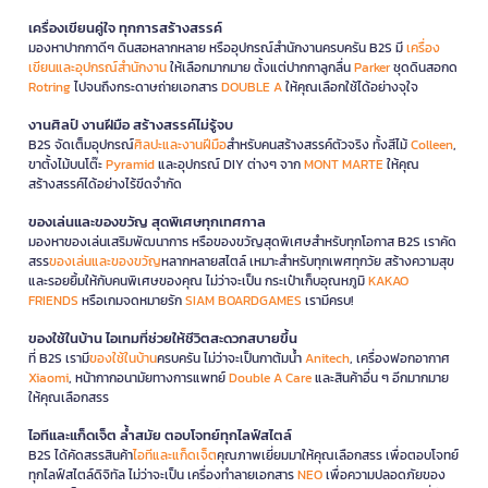
เครื่องเขียนคู่ใจ ทุกการสร้างสรรค์
มองหาปากกาดีๆ ดินสอหลากหลาย หรืออุปกรณ์สำนักงานครบครัน B2S มี
เครื่อง
เขียนและอุปกรณ์สำนักงาน
ให้เลือกมากมาย ตั้งแต่ปากกาลูกลื่น
Parker
ชุดดินสอกด
Rotring
ไปจนถึงกระดาษถ่ายเอกสาร
DOUBLE A
ให้คุณเลือกใช้ได้อย่างจุใจ
งานศิลป์ งานฝีมือ สร้างสรรค์ไม่รู้จบ
B2S จัดเต็มอุปกรณ์
ศิลปะและงานฝีมือ
สำหรับคนสร้างสรรค์ตัวจริง ทั้งสีไม้
Colleen
,
ขาตั้งไม้บนโต๊ะ
Pyramid
และอุปกรณ์ DIY ต่างๆ จาก
MONT MARTE
ให้คุณ
สร้างสรรค์ได้อย่างไร้ขีดจำกัด
ของเล่นและของขวัญ สุดพิเศษทุกเทศกาล
มองหาของเล่นเสริมพัฒนาการ หรือของขวัญสุดพิเศษสำหรับทุกโอกาส B2S เราคัด
สรร
ของเล่นและของขวัญ
หลากหลายสไตล์ เหมาะสำหรับทุกเพศทุกวัย สร้างความสุข
และรอยยิ้มให้กับคนพิเศษของคุณ ไม่ว่าจะเป็น กระเป๋าเก็บอุณหภูมิ
KAKAO
FRIENDS
หรือเกมจดหมายรัก
SIAM BOARDGAMES
เรามีครบ!
ของใช้ในบ้าน ไอเทมที่ช่วยให้ชีวิตสะดวกสบายขึ้น
ที่ B2S เรามี
ของใช้ในบ้าน
ครบครัน ไม่ว่าจะเป็นกาต้มน้ำ
Anitech
, เครื่องฟอกอากาศ
Xiaomi
, หน้ากากอนามัยทางการแพทย์
Double A Care
และสินค้าอื่น ๆ อีกมากมาย
ให้คุณเลือกสรร
ไอทีและแก็ดเจ็ต ล้ำสมัย ตอบโจทย์ทุกไลฟ์สไตล์
B2S ได้คัดสรรสินค้า
ไอทีและแก็ดเจ็ต
คุณภาพเยี่ยมมาให้คุณเลือกสรร เพื่อตอบโจทย์
ทุกไลฟ์สไตล์ดิจิทัล ไม่ว่าจะเป็น เครื่องทำลายเอกสาร
NEO
เพื่อความปลอดภัยของ