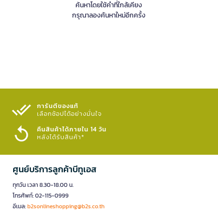
ค้นหาโดยใช้คำที่ใกล้เคียง
กรุณาลองค้นหาใหม่อีกครั้ง
การันตีของแท้
เลือกช้อปได้อย่างมั่นใจ​
คืนสินค้าได้ภายใน 14 วัน
หลังได้รับสินค้า*
ศูนย์บริการลูกค้าบีทูเอส
ทุกวัน เวลา 8.30-18.00 น.
โทรศัพท์: 02-115-0999
อีเมล:
b2sonlineshopping@b2s.co.th