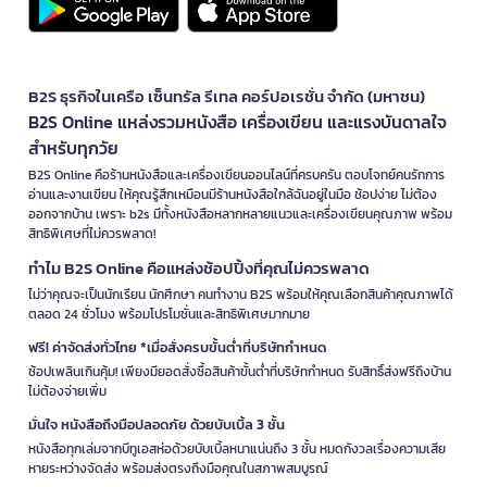
B2S ธุรกิจในเครือ เซ็นทรัล รีเทล คอร์ปอเรชั่น จำกัด (มหาชน)
B2S Online แหล่งรวมหนังสือ เครื่องเขียน และแรงบันดาลใจ
สำหรับทุกวัย
B2S Online คือร้านหนังสือและเครื่องเขียนออนไลน์ที่ครบครัน ตอบโจทย์คนรักการ
อ่านและงานเขียน ให้คุณรู้สึกเหมือนมีร้านหนังสือใกล้ฉันอยู่ในมือ ช้อปง่าย ไม่ต้อง
ออกจากบ้าน เพราะ b2s มีทั้งหนังสือหลากหลายแนวและเครื่องเขียนคุณภาพ พร้อม
สิทธิพิเศษที่ไม่ควรพลาด!
ทำไม B2S Online คือแหล่งช้อปปิ้งที่คุณไม่ควรพลาด
ไม่ว่าคุณจะเป็นนักเรียน นักศึกษา คนทำงาน B2S พร้อมให้คุณเลือกสินค้าคุณภาพได้
ตลอด 24 ชั่วโมง พร้อมโปรโมชั่นและสิทธิพิเศษมากมาย
ฟรี! ค่าจัดส่งทั่วไทย *เมื่อสั่งครบขั้นต่ำที่บริษัทกำหนด
ช้อปเพลินเกินคุ้ม! เพียงมียอดสั่งซื้อสินค้าขั้นต่ำที่บริษัทกำหนด รับสิทธิ์ส่งฟรีถึงบ้าน
ไม่ต้องจ่ายเพิ่ม
มั่นใจ หนังสือถึงมือปลอดภัย ด้วยบับเบิ้ล 3 ชั้น
หนังสือทุกเล่มจากบีทูเอสห่อด้วยบับเบิ้ลหนาแน่นถึง 3 ชั้น หมดกังวลเรื่องความเสีย
หายระหว่างจัดส่ง พร้อมส่งตรงถึงมือคุณในสภาพสมบูรณ์