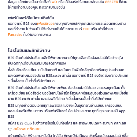
ข้อมูล, เอ็กซ์เทอนัลฮาร์ดดิสก์
WD
, หรือ คีย์บอร์ดไร้สายเมาส์คอมโบ
GEEZER
ที่ช่วย
ให้การทำงานของคุณสะดวกสบายยิ่งขึ้น
เฟอร์นิเจอร์ดีไซน์ครบฟังก์ชั่น
นอกจากนี้ B2S ยังมี
เฟอร์นิเจอร์
ครบทุกฟังก์ชันให้คุณได้เลือกสรรเพื่อตกแต่งบ้าน
และที่ทำงาน ไม่ว่าจะเป็นโต๊ะทำงานพับได้ จากแบรนด์
ONE
หรือ เก้าอี้ทำงาน
Furradec
ก็มีให้เลือกครบครัน
โปรโมชั่นและสิทธิพิเศษ
B2S จัดเต็มโปรโมชั่นและสิทธิพิเศษมากมายให้คุณเลือกช้อปออนไลน์ได้อย่างจุใจ
อัปเดตทุกเดือนกับแคมเปญลดราคาแรง
ทั้งสินค้าเครื่องเขียน หนังสือขายดี และไอเทมไลฟ์สไตล์สุดชิค พร้อมคูปองส่วนลด
และดีลพิเศษเมื่อช้อปผ่าน B2S.co.th เท่านั้น นอกจากนี้ B2S ยังใจดีส่งฟรีทั่วประเทศ
*เมื่อสั่งครบขั้นต่ำที่บริษัทกำหนด
B2S จัดเต็มโปรโมชั่นและสิทธิพิเศษเพียบ ช้อปออนไลน์ได้เลย! ลดแรงทุกเดือน ทั้ง
เครื่องเขียน หนังสือดัง ของไอเทมไลฟ์สไตล์สุดชิค พร้อมคูปองส่วนลดพิเศษเมื่อซื้อ
ผ่าน B2S.co.th เท่านั้น และส่งฟรีทั่วไทย *เมื่อสั่งครบขั้นต่ำที่บริษัทกำหนด
B2S มีทุกอย่างตอบโจทย์ทุกไลฟ์สไตล์ ไม่ว่าจะเป็นอุปกรณ์อ่านเขียน เครื่องเขียน
ของเล่นเสริมพัฒนาการ หรือเฟอร์นิเจอร์ ช้อปง่าย สะดวก ทุกที่ ทุกเวลา แค่มี App
B2S
สมัคร B2S Club รับข่าวสารโปรโมชั่นก่อนใคร และสิทธิพิเศษเฉพาะสมาชิก! คลิกเลย
สมัครสมาชิกเลย!
👉
#ร้านหนังสือ #ร้านขายหนังสือ ใกล้ฉัน #กระเป๋าใส่ดินสอ #เครื่องเขียนออนไลน์ #ซื้อ