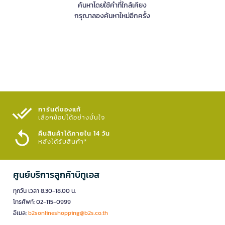
ค้นหาโดยใช้คำที่ใกล้เคียง
กรุณาลองค้นหาใหม่อีกครั้ง
การันตีของแท้
เลือกช้อปได้อย่างมั่นใจ​
คืนสินค้าได้ภายใน 14 วัน
หลังได้รับสินค้า*
ศูนย์บริการลูกค้าบีทูเอส
ทุกวัน เวลา 8.30-18.00 น.
โทรศัพท์: 02-115-0999
อีเมล:
b2sonlineshopping@b2s.co.th