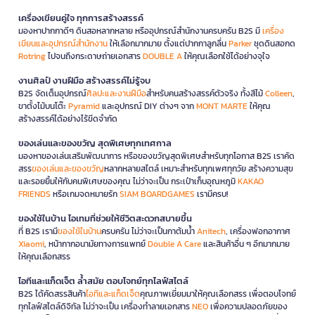
เครื่องเขียนคู่ใจ ทุกการสร้างสรรค์
มองหาปากกาดีๆ ดินสอหลากหลาย หรืออุปกรณ์สำนักงานครบครัน B2S มี
เครื่อง
เขียนและอุปกรณ์สำนักงาน
ให้เลือกมากมาย ตั้งแต่ปากกาลูกลื่น
Parker
ชุดดินสอกด
Rotring
ไปจนถึงกระดาษถ่ายเอกสาร
DOUBLE A
ให้คุณเลือกใช้ได้อย่างจุใจ
งานศิลป์ งานฝีมือ สร้างสรรค์ไม่รู้จบ
B2S จัดเต็มอุปกรณ์
ศิลปะและงานฝีมือ
สำหรับคนสร้างสรรค์ตัวจริง ทั้งสีไม้
Colleen
,
ขาตั้งไม้บนโต๊ะ
Pyramid
และอุปกรณ์ DIY ต่างๆ จาก
MONT MARTE
ให้คุณ
สร้างสรรค์ได้อย่างไร้ขีดจำกัด
ของเล่นและของขวัญ สุดพิเศษทุกเทศกาล
มองหาของเล่นเสริมพัฒนาการ หรือของขวัญสุดพิเศษสำหรับทุกโอกาส B2S เราคัด
สรร
ของเล่นและของขวัญ
หลากหลายสไตล์ เหมาะสำหรับทุกเพศทุกวัย สร้างความสุข
และรอยยิ้มให้กับคนพิเศษของคุณ ไม่ว่าจะเป็น กระเป๋าเก็บอุณหภูมิ
KAKAO
FRIENDS
หรือเกมจดหมายรัก
SIAM BOARDGAMES
เรามีครบ!
ของใช้ในบ้าน ไอเทมที่ช่วยให้ชีวิตสะดวกสบายขึ้น
ที่ B2S เรามี
ของใช้ในบ้าน
ครบครัน ไม่ว่าจะเป็นกาต้มน้ำ
Anitech
, เครื่องฟอกอากาศ
Xiaomi
, หน้ากากอนามัยทางการแพทย์
Double A Care
และสินค้าอื่น ๆ อีกมากมาย
ให้คุณเลือกสรร
ไอทีและแก็ดเจ็ต ล้ำสมัย ตอบโจทย์ทุกไลฟ์สไตล์
B2S ได้คัดสรรสินค้า
ไอทีและแก็ดเจ็ต
คุณภาพเยี่ยมมาให้คุณเลือกสรร เพื่อตอบโจทย์
ทุกไลฟ์สไตล์ดิจิทัล ไม่ว่าจะเป็น เครื่องทำลายเอกสาร
NEO
เพื่อความปลอดภัยของ