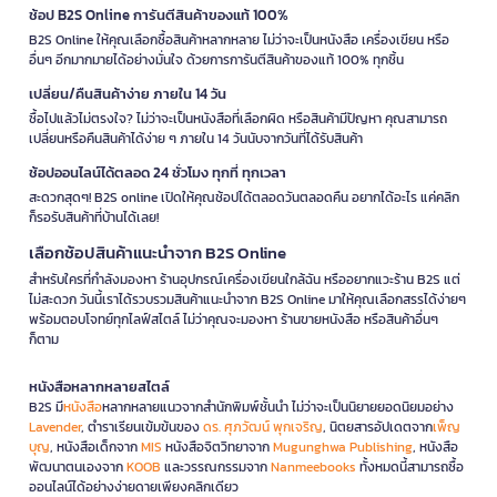
ช้อป B2S Online การันตีสินค้าของแท้ 100%
B2S Online ให้คุณเลือกซื้อสินค้าหลากหลาย ไม่ว่าจะเป็นหนังสือ เครื่องเขียน หรือ
อื่นๆ อีกมากมายได้อย่างมั่นใจ ด้วยการการันตีสินค้าของแท้ 100% ทุกชิ้น
เปลี่ยน/คืนสินค้าง่าย ภายใน 14 วัน
ซื้อไปแล้วไม่ตรงใจ? ไม่ว่าจะเป็นหนังสือที่เลือกผิด หรือสินค้ามีปัญหา คุณสามารถ
เปลี่ยนหรือคืนสินค้าได้ง่าย ๆ ภายใน 14 วันนับจากวันที่ได้รับสินค้า
ช้อปออนไลน์ได้ตลอด 24 ชั่วโมง ทุกที่ ทุกเวลา
สะดวกสุดๆ! B2S online เปิดให้คุณช้อปได้ตลอดวันตลอดคืน อยากได้อะไร แค่คลิก
ก็รอรับสินค้าที่บ้านได้เลย!
เลือกช้อปสินค้าแนะนำจาก B2S Online
สำหรับใครที่กำลังมองหา ร้านอุปกรณ์เครื่องเขียนใกล้ฉัน หรืออยากแวะร้าน B2S แต่
ไม่สะดวก วันนี้เราได้รวบรวมสินค้าแนะนำจาก B2S Online มาให้คุณเลือกสรรได้ง่ายๆ
พร้อมตอบโจทย์ทุกไลฟ์สไตล์ ไม่ว่าคุณจะมองหา ร้านขายหนังสือ หรือสินค้าอื่นๆ
ก็ตาม
หนังสือหลากหลายสไตล์
B2S มี
หนังสือ
หลากหลายแนวจากสำนักพิมพ์ชั้นนำ ไม่ว่าจะเป็นนิยายยอดนิยมอย่าง
Lavender
, ตำราเรียนเข้มข้นของ
ดร. ศุภวัฒน์ พุกเจริญ
, นิตยสารอัปเดตจาก
เพ็ญ
บุญ
, หนังสือเด็กจาก
MIS
หนังสือจิตวิทยาจาก
Mugunghwa Publishing
, หนังสือ
พัฒนาตนเองจาก
KOOB
และวรรณกรรมจาก
Nanmeebooks
ทั้งหมดนี้สามารถซื้อ
ออนไลน์ได้อย่างง่ายดายเพียงคลิกเดียว