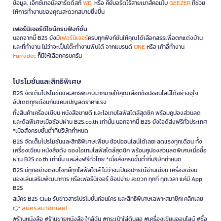
ข้อมูล, เอ็กซ์เทอนัลฮาร์ดดิสก์
WD
, หรือ คีย์บอร์ดไร้สายเมาส์คอมโบ
GEEZER
ที่ช่วย
ให้การทำงานของคุณสะดวกสบายยิ่งขึ้น
เฟอร์นิเจอร์ดีไซน์ครบฟังก์ชั่น
นอกจากนี้ B2S ยังมี
เฟอร์นิเจอร์
ครบทุกฟังก์ชันให้คุณได้เลือกสรรเพื่อตกแต่งบ้าน
และที่ทำงาน ไม่ว่าจะเป็นโต๊ะทำงานพับได้ จากแบรนด์
ONE
หรือ เก้าอี้ทำงาน
Furradec
ก็มีให้เลือกครบครัน
โปรโมชั่นและสิทธิพิเศษ
B2S จัดเต็มโปรโมชั่นและสิทธิพิเศษมากมายให้คุณเลือกช้อปออนไลน์ได้อย่างจุใจ
อัปเดตทุกเดือนกับแคมเปญลดราคาแรง
ทั้งสินค้าเครื่องเขียน หนังสือขายดี และไอเทมไลฟ์สไตล์สุดชิค พร้อมคูปองส่วนลด
และดีลพิเศษเมื่อช้อปผ่าน B2S.co.th เท่านั้น นอกจากนี้ B2S ยังใจดีส่งฟรีทั่วประเทศ
*เมื่อสั่งครบขั้นต่ำที่บริษัทกำหนด
B2S จัดเต็มโปรโมชั่นและสิทธิพิเศษเพียบ ช้อปออนไลน์ได้เลย! ลดแรงทุกเดือน ทั้ง
เครื่องเขียน หนังสือดัง ของไอเทมไลฟ์สไตล์สุดชิค พร้อมคูปองส่วนลดพิเศษเมื่อซื้อ
ผ่าน B2S.co.th เท่านั้น และส่งฟรีทั่วไทย *เมื่อสั่งครบขั้นต่ำที่บริษัทกำหนด
B2S มีทุกอย่างตอบโจทย์ทุกไลฟ์สไตล์ ไม่ว่าจะเป็นอุปกรณ์อ่านเขียน เครื่องเขียน
ของเล่นเสริมพัฒนาการ หรือเฟอร์นิเจอร์ ช้อปง่าย สะดวก ทุกที่ ทุกเวลา แค่มี App
B2S
สมัคร B2S Club รับข่าวสารโปรโมชั่นก่อนใคร และสิทธิพิเศษเฉพาะสมาชิก! คลิกเลย
สมัครสมาชิกเลย!
👉
#ร้านหนังสือ #ร้านขายหนังสือ ใกล้ฉัน #กระเป๋าใส่ดินสอ #เครื่องเขียนออนไลน์ #ซื้อ