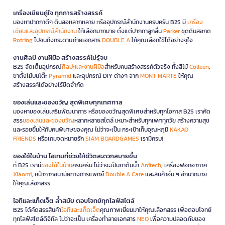
เครื่องเขียนคู่ใจ ทุกการสร้างสรรค์
มองหาปากกาดีๆ ดินสอหลากหลาย หรืออุปกรณ์สำนักงานครบครัน B2S มี
เครื่อง
เขียนและอุปกรณ์สำนักงาน
ให้เลือกมากมาย ตั้งแต่ปากกาลูกลื่น
Parker
ชุดดินสอกด
Rotring
ไปจนถึงกระดาษถ่ายเอกสาร
DOUBLE A
ให้คุณเลือกใช้ได้อย่างจุใจ
งานศิลป์ งานฝีมือ สร้างสรรค์ไม่รู้จบ
B2S จัดเต็มอุปกรณ์
ศิลปะและงานฝีมือ
สำหรับคนสร้างสรรค์ตัวจริง ทั้งสีไม้
Colleen
,
ขาตั้งไม้บนโต๊ะ
Pyramid
และอุปกรณ์ DIY ต่างๆ จาก
MONT MARTE
ให้คุณ
สร้างสรรค์ได้อย่างไร้ขีดจำกัด
ของเล่นและของขวัญ สุดพิเศษทุกเทศกาล
มองหาของเล่นเสริมพัฒนาการ หรือของขวัญสุดพิเศษสำหรับทุกโอกาส B2S เราคัด
สรร
ของเล่นและของขวัญ
หลากหลายสไตล์ เหมาะสำหรับทุกเพศทุกวัย สร้างความสุข
และรอยยิ้มให้กับคนพิเศษของคุณ ไม่ว่าจะเป็น กระเป๋าเก็บอุณหภูมิ
KAKAO
FRIENDS
หรือเกมจดหมายรัก
SIAM BOARDGAMES
เรามีครบ!
ของใช้ในบ้าน ไอเทมที่ช่วยให้ชีวิตสะดวกสบายขึ้น
ที่ B2S เรามี
ของใช้ในบ้าน
ครบครัน ไม่ว่าจะเป็นกาต้มน้ำ
Anitech
, เครื่องฟอกอากาศ
Xiaomi
, หน้ากากอนามัยทางการแพทย์
Double A Care
และสินค้าอื่น ๆ อีกมากมาย
ให้คุณเลือกสรร
ไอทีและแก็ดเจ็ต ล้ำสมัย ตอบโจทย์ทุกไลฟ์สไตล์
B2S ได้คัดสรรสินค้า
ไอทีและแก็ดเจ็ต
คุณภาพเยี่ยมมาให้คุณเลือกสรร เพื่อตอบโจทย์
ทุกไลฟ์สไตล์ดิจิทัล ไม่ว่าจะเป็น เครื่องทำลายเอกสาร
NEO
เพื่อความปลอดภัยของ