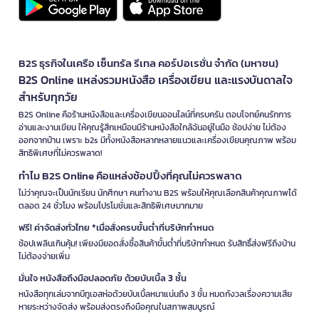
B2S ธุรกิจในเครือ เซ็นทรัล รีเทล คอร์ปอเรชั่น จำกัด (มหาชน)
B2S Online แหล่งรวมหนังสือ เครื่องเขียน และแรงบันดาลใจ
สำหรับทุกวัย
B2S Online คือร้านหนังสือและเครื่องเขียนออนไลน์ที่ครบครัน ตอบโจทย์คนรักการ
อ่านและงานเขียน ให้คุณรู้สึกเหมือนมีร้านหนังสือใกล้ฉันอยู่ในมือ ช้อปง่าย ไม่ต้อง
ออกจากบ้าน เพราะ b2s มีทั้งหนังสือหลากหลายแนวและเครื่องเขียนคุณภาพ พร้อม
สิทธิพิเศษที่ไม่ควรพลาด!
ทำไม B2S Online คือแหล่งช้อปปิ้งที่คุณไม่ควรพลาด
ไม่ว่าคุณจะเป็นนักเรียน นักศึกษา คนทำงาน B2S พร้อมให้คุณเลือกสินค้าคุณภาพได้
ตลอด 24 ชั่วโมง พร้อมโปรโมชั่นและสิทธิพิเศษมากมาย
ฟรี! ค่าจัดส่งทั่วไทย *เมื่อสั่งครบขั้นต่ำที่บริษัทกำหนด
ช้อปเพลินเกินคุ้ม! เพียงมียอดสั่งซื้อสินค้าขั้นต่ำที่บริษัทกำหนด รับสิทธิ์ส่งฟรีถึงบ้าน
ไม่ต้องจ่ายเพิ่ม
มั่นใจ หนังสือถึงมือปลอดภัย ด้วยบับเบิ้ล 3 ชั้น
หนังสือทุกเล่มจากบีทูเอสห่อด้วยบับเบิ้ลหนาแน่นถึง 3 ชั้น หมดกังวลเรื่องความเสีย
หายระหว่างจัดส่ง พร้อมส่งตรงถึงมือคุณในสภาพสมบูรณ์