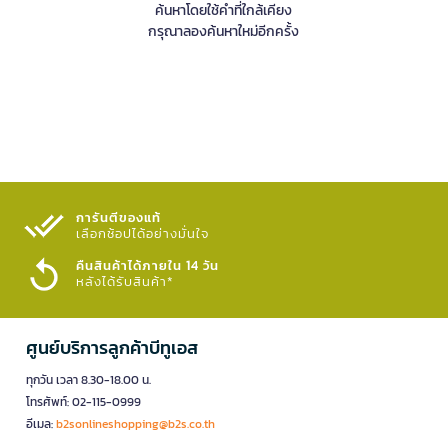
ค้นหาโดยใช้คำที่ใกล้เคียง
กรุณาลองค้นหาใหม่อีกครั้ง
การันตีของแท้
เลือกช้อปได้อย่างมั่นใจ​
คืนสินค้าได้ภายใน 14 วัน
หลังได้รับสินค้า*
ศูนย์บริการลูกค้าบีทูเอส
ทุกวัน เวลา 8.30-18.00 น.
โทรศัพท์: 02-115-0999
อีเมล:
b2sonlineshopping@b2s.co.th