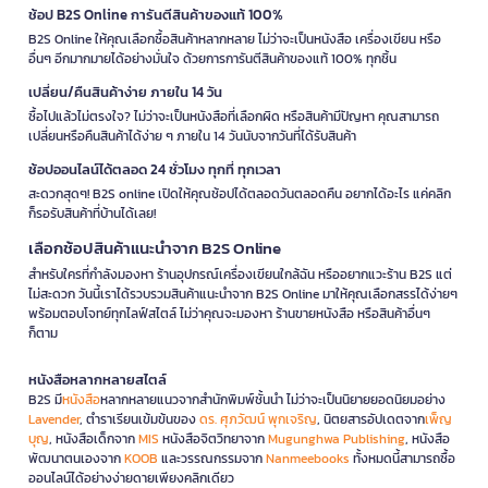
ช้อป B2S Online การันตีสินค้าของแท้ 100%
B2S Online ให้คุณเลือกซื้อสินค้าหลากหลาย ไม่ว่าจะเป็นหนังสือ เครื่องเขียน หรือ
อื่นๆ อีกมากมายได้อย่างมั่นใจ ด้วยการการันตีสินค้าของแท้ 100% ทุกชิ้น
เปลี่ยน/คืนสินค้าง่าย ภายใน 14 วัน
ซื้อไปแล้วไม่ตรงใจ? ไม่ว่าจะเป็นหนังสือที่เลือกผิด หรือสินค้ามีปัญหา คุณสามารถ
เปลี่ยนหรือคืนสินค้าได้ง่าย ๆ ภายใน 14 วันนับจากวันที่ได้รับสินค้า
ช้อปออนไลน์ได้ตลอด 24 ชั่วโมง ทุกที่ ทุกเวลา
สะดวกสุดๆ! B2S online เปิดให้คุณช้อปได้ตลอดวันตลอดคืน อยากได้อะไร แค่คลิก
ก็รอรับสินค้าที่บ้านได้เลย!
เลือกช้อปสินค้าแนะนำจาก B2S Online
สำหรับใครที่กำลังมองหา ร้านอุปกรณ์เครื่องเขียนใกล้ฉัน หรืออยากแวะร้าน B2S แต่
ไม่สะดวก วันนี้เราได้รวบรวมสินค้าแนะนำจาก B2S Online มาให้คุณเลือกสรรได้ง่ายๆ
พร้อมตอบโจทย์ทุกไลฟ์สไตล์ ไม่ว่าคุณจะมองหา ร้านขายหนังสือ หรือสินค้าอื่นๆ
ก็ตาม
หนังสือหลากหลายสไตล์
B2S มี
หนังสือ
หลากหลายแนวจากสำนักพิมพ์ชั้นนำ ไม่ว่าจะเป็นนิยายยอดนิยมอย่าง
Lavender
, ตำราเรียนเข้มข้นของ
ดร. ศุภวัฒน์ พุกเจริญ
, นิตยสารอัปเดตจาก
เพ็ญ
บุญ
, หนังสือเด็กจาก
MIS
หนังสือจิตวิทยาจาก
Mugunghwa Publishing
, หนังสือ
พัฒนาตนเองจาก
KOOB
และวรรณกรรมจาก
Nanmeebooks
ทั้งหมดนี้สามารถซื้อ
ออนไลน์ได้อย่างง่ายดายเพียงคลิกเดียว