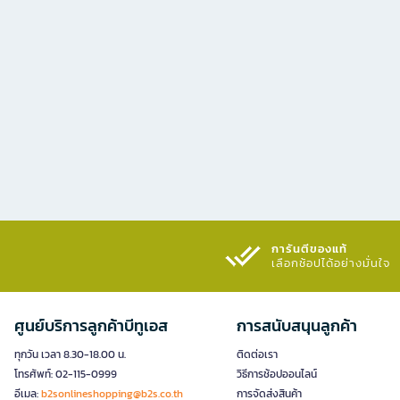
การันตีของแท้
เลือกช้อปได้อย่างมั่นใจ​
ศูนย์บริการลูกค้าบีทูเอส
การสนับสนุนลูกค้า
ทุกวัน เวลา 8.30-18.00 น.
ติดต่อเรา
โทรศัพท์: 02-115-0999
วิธีการช้อปออนไลน์
อีเมล:
b2sonlineshopping@b2s.co.th
การจัดส่งสินค้า