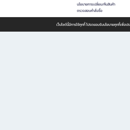
นโยบายการเปลี่ยน/คืนสินค้า
ตรวจสอบคำสั่งซื้อ
เว็บไซต์นี้มีการใช้คุกกี้ โปรดยอมรับนโยบายคุกกี้เพื่
B2S ธุรกิจในเครือ เซ็นทรัล รีเทล คอร์ปอเรชั่น จำกัด (มหาชน)
B2S Online แหล่งรวมหนังสือ เครื่องเขียน และแรงบันดาลใจสำหรับ
B2S Online คือร้านหนังสือและเครื่องเขียนออนไลน์ที่ครบครัน ตอบโจทย์คนรักการอ่านและงานเ
ทำไม B2S Online คือแหล่งช้อปปิ้งที่คุณไม่ควรพลาด
ไม่ว่าคุณจะเป็นนักเรียน นักศึกษา คนทำงาน B2S พร้อมให้คุณเลือกสินค้าคุณภาพได้ตลอด 24