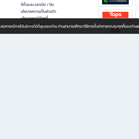
ที่ตั้งและเวลาเปิด / ปิด
นโยบายความเป็นส่วนตัว
นโยบายการใช้คุกกี้
นักลงทุนสัมพันธ์
อประสบการณ์การใช้บริการที่ดีที่สุดของท่าน ท่านสามารถศึกษาวิธีการตั้งค่าการควบคุมคุกกี้ของท่าน
ทุกวัย
ขียน ให้คุณรู้สึกเหมือนมีร้านหนังสือใกล้ฉันอยู่ในมือ ช้อปง่าย ไม่ต้องออกจากบ้าน เพราะ b2
 ชั่วโมง พร้อมโปรโมชั่นและสิทธิพิเศษมากมาย