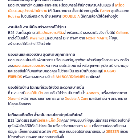
มองหาปากกาดีๆ ดินสอหลากหลาย หรืออุปกรณ์สำนักงานครบครัน B2S มี
เครื่อง
เขียนและอุปกรณ์สำนักงาน
ให้เลือกมากมาย ตั้งแต่ปากกาลูกลื่น
Parker
ชุดดินสอกด
Rotring
ไปจนถึงกระดาษถ่ายเอกสาร
DOUBLE A
ให้คุณเลือกใช้ได้อย่างจุใจ
งานศิลป์ งานฝีมือ สร้างสรรค์ไม่รู้จบ
B2S จัดเต็มอุปกรณ์
ศิลปะและงานฝีมือ
สำหรับคนสร้างสรรค์ตัวจริง ทั้งสีไม้
Colleen
,
ขาตั้งไม้บนโต๊ะ
Pyramid
และอุปกรณ์ DIY ต่างๆ จาก
MONT MARTE
ให้คุณ
สร้างสรรค์ได้อย่างไร้ขีดจำกัด
ของเล่นและของขวัญ สุดพิเศษทุกเทศกาล
มองหาของเล่นเสริมพัฒนาการ หรือของขวัญสุดพิเศษสำหรับทุกโอกาส B2S เราคัด
สรร
ของเล่นและของขวัญ
หลากหลายสไตล์ เหมาะสำหรับทุกเพศทุกวัย สร้างความสุข
และรอยยิ้มให้กับคนพิเศษของคุณ ไม่ว่าจะเป็น กระเป๋าเก็บอุณหภูมิ
KAKAO
FRIENDS
หรือเกมจดหมายรัก
SIAM BOARDGAMES
เรามีครบ!
ของใช้ในบ้าน ไอเทมที่ช่วยให้ชีวิตสะดวกสบายขึ้น
ที่ B2S เรามี
ของใช้ในบ้าน
ครบครัน ไม่ว่าจะเป็นกาต้มน้ำ
Anitech
, เครื่องฟอกอากาศ
Xiaomi
, หน้ากากอนามัยทางการแพทย์
Double A Care
และสินค้าอื่น ๆ อีกมากมาย
ให้คุณเลือกสรร
ไอทีและแก็ดเจ็ต ล้ำสมัย ตอบโจทย์ทุกไลฟ์สไตล์
B2S ได้คัดสรรสินค้า
ไอทีและแก็ดเจ็ต
คุณภาพเยี่ยมมาให้คุณเลือกสรร เพื่อตอบโจทย์
ทุกไลฟ์สไตล์ดิจิทัล ไม่ว่าจะเป็น เครื่องทำลายเอกสาร
NEO
เพื่อความปลอดภัยของ
ข้อมูล, เอ็กซ์เทอนัลฮาร์ดดิสก์
WD
, หรือ คีย์บอร์ดไร้สายเมาส์คอมโบ
GEEZER
ที่ช่วย
ให้การทำงานของคุณสะดวกสบายยิ่งขึ้น