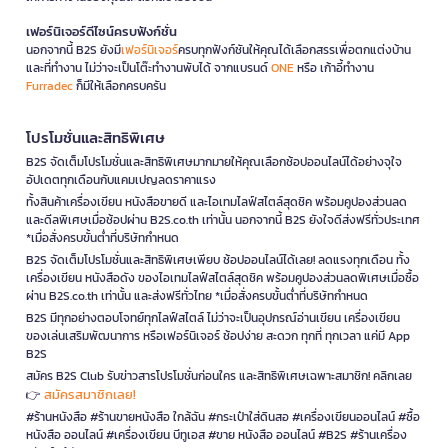
เฟอร์นิเจอร์ดีไซน์ครบฟังก์ชั่น
นอกจากนี้ B2S ยังมี
เฟอร์นิเจอร์
ครบทุกฟังก์ชันให้คุณได้เลือกสรรเพื่อตกแต่งบ้าน
และที่ทำงาน ไม่ว่าจะเป็นโต๊ะทำงานพับได้ จากแบรนด์
ONE
หรือ เก้าอี้ทำงาน
Furradec
ก็มีให้เลือกครบครัน
โปรโมชั่นและสิทธิพิเศษ
B2S จัดเต็มโปรโมชั่นและสิทธิพิเศษมากมายให้คุณเลือกช้อปออนไลน์ได้อย่างจุใจ
อัปเดตทุกเดือนกับแคมเปญลดราคาแรง
ทั้งสินค้าเครื่องเขียน หนังสือขายดี และไอเทมไลฟ์สไตล์สุดชิค พร้อมคูปองส่วนลด
และดีลพิเศษเมื่อช้อปผ่าน B2S.co.th เท่านั้น นอกจากนี้ B2S ยังใจดีส่งฟรีทั่วประเทศ
*เมื่อสั่งครบขั้นต่ำที่บริษัทกำหนด
B2S จัดเต็มโปรโมชั่นและสิทธิพิเศษเพียบ ช้อปออนไลน์ได้เลย! ลดแรงทุกเดือน ทั้ง
เครื่องเขียน หนังสือดัง ของไอเทมไลฟ์สไตล์สุดชิค พร้อมคูปองส่วนลดพิเศษเมื่อซื้อ
ผ่าน B2S.co.th เท่านั้น และส่งฟรีทั่วไทย *เมื่อสั่งครบขั้นต่ำที่บริษัทกำหนด
B2S มีทุกอย่างตอบโจทย์ทุกไลฟ์สไตล์ ไม่ว่าจะเป็นอุปกรณ์อ่านเขียน เครื่องเขียน
ของเล่นเสริมพัฒนาการ หรือเฟอร์นิเจอร์ ช้อปง่าย สะดวก ทุกที่ ทุกเวลา แค่มี App
B2S
สมัคร B2S Club รับข่าวสารโปรโมชั่นก่อนใคร และสิทธิพิเศษเฉพาะสมาชิก! คลิกเลย
สมัครสมาชิกเลย!
👉
#ร้านหนังสือ #ร้านขายหนังสือ ใกล้ฉัน #กระเป๋าใส่ดินสอ #เครื่องเขียนออนไลน์ #ซื้อ
หนังสือ ออนไลน์ #เครื่องเขียน บีทูเอส #ขาย หนังสือ ออนไลน์ #B2S #ร้านเครื่อง