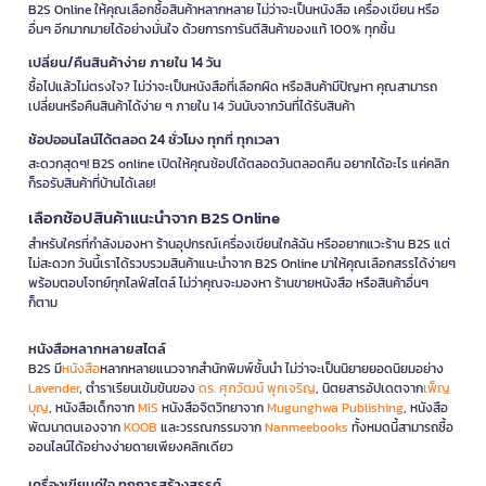
B2S Online ให้คุณเลือกซื้อสินค้าหลากหลาย ไม่ว่าจะเป็นหนังสือ เครื่องเขียน หรือ
อื่นๆ อีกมากมายได้อย่างมั่นใจ ด้วยการการันตีสินค้าของแท้ 100% ทุกชิ้น
เปลี่ยน/คืนสินค้าง่าย ภายใน 14 วัน
ซื้อไปแล้วไม่ตรงใจ? ไม่ว่าจะเป็นหนังสือที่เลือกผิด หรือสินค้ามีปัญหา คุณสามารถ
เปลี่ยนหรือคืนสินค้าได้ง่าย ๆ ภายใน 14 วันนับจากวันที่ได้รับสินค้า
ช้อปออนไลน์ได้ตลอด 24 ชั่วโมง ทุกที่ ทุกเวลา
สะดวกสุดๆ! B2S online เปิดให้คุณช้อปได้ตลอดวันตลอดคืน อยากได้อะไร แค่คลิก
ก็รอรับสินค้าที่บ้านได้เลย!
เลือกช้อปสินค้าแนะนำจาก B2S Online
สำหรับใครที่กำลังมองหา ร้านอุปกรณ์เครื่องเขียนใกล้ฉัน หรืออยากแวะร้าน B2S แต่
ไม่สะดวก วันนี้เราได้รวบรวมสินค้าแนะนำจาก B2S Online มาให้คุณเลือกสรรได้ง่ายๆ
พร้อมตอบโจทย์ทุกไลฟ์สไตล์ ไม่ว่าคุณจะมองหา ร้านขายหนังสือ หรือสินค้าอื่นๆ
ก็ตาม
หนังสือหลากหลายสไตล์
B2S มี
หนังสือ
หลากหลายแนวจากสำนักพิมพ์ชั้นนำ ไม่ว่าจะเป็นนิยายยอดนิยมอย่าง
Lavender
, ตำราเรียนเข้มข้นของ
ดร. ศุภวัฒน์ พุกเจริญ
, นิตยสารอัปเดตจาก
เพ็ญ
บุญ
, หนังสือเด็กจาก
MIS
หนังสือจิตวิทยาจาก
Mugunghwa Publishing
, หนังสือ
พัฒนาตนเองจาก
KOOB
และวรรณกรรมจาก
Nanmeebooks
ทั้งหมดนี้สามารถซื้อ
ออนไลน์ได้อย่างง่ายดายเพียงคลิกเดียว
เครื่องเขียนคู่ใจ ทุกการสร้างสรรค์