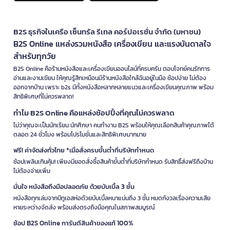
B2S ธุรกิจในเครือ เซ็นทรัล รีเทล คอร์ปอเรชั่น จำกัด (มหาชน)
B2S Online แหล่งรวมหนังสือ เครื่องเขียน และแรงบันดาลใจ
สำหรับทุกวัย
B2S Online คือร้านหนังสือและเครื่องเขียนออนไลน์ที่ครบครัน ตอบโจทย์คนรักการ
อ่านและงานเขียน ให้คุณรู้สึกเหมือนมีร้านหนังสือใกล้ฉันอยู่ในมือ ช้อปง่าย ไม่ต้อง
ออกจากบ้าน เพราะ b2s มีทั้งหนังสือหลากหลายแนวและเครื่องเขียนคุณภาพ พร้อม
สิทธิพิเศษที่ไม่ควรพลาด!
ทำไม B2S Online คือแหล่งช้อปปิ้งที่คุณไม่ควรพลาด
ไม่ว่าคุณจะเป็นนักเรียน นักศึกษา คนทำงาน B2S พร้อมให้คุณเลือกสินค้าคุณภาพได้
ตลอด 24 ชั่วโมง พร้อมโปรโมชั่นและสิทธิพิเศษมากมาย
ฟรี! ค่าจัดส่งทั่วไทย *เมื่อสั่งครบขั้นต่ำที่บริษัทกำหนด
ช้อปเพลินเกินคุ้ม! เพียงมียอดสั่งซื้อสินค้าขั้นต่ำที่บริษัทกำหนด รับสิทธิ์ส่งฟรีถึงบ้าน
ไม่ต้องจ่ายเพิ่ม
มั่นใจ หนังสือถึงมือปลอดภัย ด้วยบับเบิ้ล 3 ชั้น
หนังสือทุกเล่มจากบีทูเอสห่อด้วยบับเบิ้ลหนาแน่นถึง 3 ชั้น หมดกังวลเรื่องความเสีย
หายระหว่างจัดส่ง พร้อมส่งตรงถึงมือคุณในสภาพสมบูรณ์
ช้อป B2S Online การันตีสินค้าของแท้ 100%