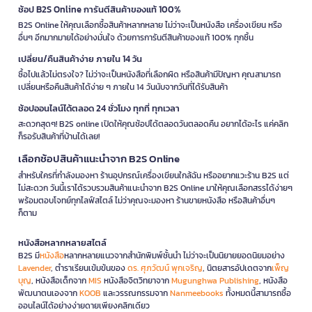
ช้อป B2S Online การันตีสินค้าของแท้ 100%
B2S Online ให้คุณเลือกซื้อสินค้าหลากหลาย ไม่ว่าจะเป็นหนังสือ เครื่องเขียน หรือ
อื่นๆ อีกมากมายได้อย่างมั่นใจ ด้วยการการันตีสินค้าของแท้ 100% ทุกชิ้น
เปลี่ยน/คืนสินค้าง่าย ภายใน 14 วัน
ซื้อไปแล้วไม่ตรงใจ? ไม่ว่าจะเป็นหนังสือที่เลือกผิด หรือสินค้ามีปัญหา คุณสามารถ
เปลี่ยนหรือคืนสินค้าได้ง่าย ๆ ภายใน 14 วันนับจากวันที่ได้รับสินค้า
ช้อปออนไลน์ได้ตลอด 24 ชั่วโมง ทุกที่ ทุกเวลา
สะดวกสุดๆ! B2S online เปิดให้คุณช้อปได้ตลอดวันตลอดคืน อยากได้อะไร แค่คลิก
ก็รอรับสินค้าที่บ้านได้เลย!
เลือกช้อปสินค้าแนะนำจาก B2S Online
สำหรับใครที่กำลังมองหา ร้านอุปกรณ์เครื่องเขียนใกล้ฉัน หรืออยากแวะร้าน B2S แต่
ไม่สะดวก วันนี้เราได้รวบรวมสินค้าแนะนำจาก B2S Online มาให้คุณเลือกสรรได้ง่ายๆ
พร้อมตอบโจทย์ทุกไลฟ์สไตล์ ไม่ว่าคุณจะมองหา ร้านขายหนังสือ หรือสินค้าอื่นๆ
ก็ตาม
หนังสือหลากหลายสไตล์
B2S มี
หนังสือ
หลากหลายแนวจากสำนักพิมพ์ชั้นนำ ไม่ว่าจะเป็นนิยายยอดนิยมอย่าง
Lavender
, ตำราเรียนเข้มข้นของ
ดร. ศุภวัฒน์ พุกเจริญ
, นิตยสารอัปเดตจาก
เพ็ญ
บุญ
, หนังสือเด็กจาก
MIS
หนังสือจิตวิทยาจาก
Mugunghwa Publishing
, หนังสือ
พัฒนาตนเองจาก
KOOB
และวรรณกรรมจาก
Nanmeebooks
ทั้งหมดนี้สามารถซื้อ
ออนไลน์ได้อย่างง่ายดายเพียงคลิกเดียว