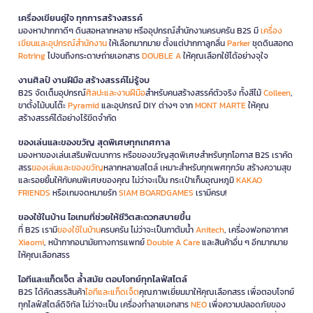
เครื่องเขียนคู่ใจ ทุกการสร้างสรรค์
มองหาปากกาดีๆ ดินสอหลากหลาย หรืออุปกรณ์สำนักงานครบครัน B2S มี
เครื่อง
เขียนและอุปกรณ์สำนักงาน
ให้เลือกมากมาย ตั้งแต่ปากกาลูกลื่น
Parker
ชุดดินสอกด
Rotring
ไปจนถึงกระดาษถ่ายเอกสาร
DOUBLE A
ให้คุณเลือกใช้ได้อย่างจุใจ
งานศิลป์ งานฝีมือ สร้างสรรค์ไม่รู้จบ
B2S จัดเต็มอุปกรณ์
ศิลปะและงานฝีมือ
สำหรับคนสร้างสรรค์ตัวจริง ทั้งสีไม้
Colleen
,
ขาตั้งไม้บนโต๊ะ
Pyramid
และอุปกรณ์ DIY ต่างๆ จาก
MONT MARTE
ให้คุณ
สร้างสรรค์ได้อย่างไร้ขีดจำกัด
ของเล่นและของขวัญ สุดพิเศษทุกเทศกาล
มองหาของเล่นเสริมพัฒนาการ หรือของขวัญสุดพิเศษสำหรับทุกโอกาส B2S เราคัด
สรร
ของเล่นและของขวัญ
หลากหลายสไตล์ เหมาะสำหรับทุกเพศทุกวัย สร้างความสุข
และรอยยิ้มให้กับคนพิเศษของคุณ ไม่ว่าจะเป็น กระเป๋าเก็บอุณหภูมิ
KAKAO
FRIENDS
หรือเกมจดหมายรัก
SIAM BOARDGAMES
เรามีครบ!
ของใช้ในบ้าน ไอเทมที่ช่วยให้ชีวิตสะดวกสบายขึ้น
ที่ B2S เรามี
ของใช้ในบ้าน
ครบครัน ไม่ว่าจะเป็นกาต้มน้ำ
Anitech
, เครื่องฟอกอากาศ
Xiaomi
, หน้ากากอนามัยทางการแพทย์
Double A Care
และสินค้าอื่น ๆ อีกมากมาย
ให้คุณเลือกสรร
ไอทีและแก็ดเจ็ต ล้ำสมัย ตอบโจทย์ทุกไลฟ์สไตล์
B2S ได้คัดสรรสินค้า
ไอทีและแก็ดเจ็ต
คุณภาพเยี่ยมมาให้คุณเลือกสรร เพื่อตอบโจทย์
ทุกไลฟ์สไตล์ดิจิทัล ไม่ว่าจะเป็น เครื่องทำลายเอกสาร
NEO
เพื่อความปลอดภัยของ