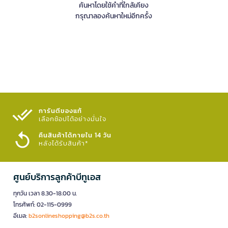
ค้นหาโดยใช้คำที่ใกล้เคียง
กรุณาลองค้นหาใหม่อีกครั้ง
การันตีของแท้
เลือกช้อปได้อย่างมั่นใจ​
คืนสินค้าได้ภายใน 14 วัน
หลังได้รับสินค้า*
ศูนย์บริการลูกค้าบีทูเอส
ทุกวัน เวลา 8.30-18.00 น.
โทรศัพท์: 02-115-0999
อีเมล:
b2sonlineshopping@b2s.co.th