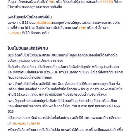
ข้อมูล, เอ็กซ์เทอนัลฮาร์ดดิสก์
WD
, หรือ คีย์บอร์ดไร้สายเมาส์คอมโบ
GEEZER
ที่ช่วย
ให้การทำงานของคุณสะดวกสบายยิ่งขึ้น
เฟอร์นิเจอร์ดีไซน์ครบฟังก์ชั่น
นอกจากนี้ B2S ยังมี
เฟอร์นิเจอร์
ครบทุกฟังก์ชันให้คุณได้เลือกสรรเพื่อตกแต่งบ้าน
และที่ทำงาน ไม่ว่าจะเป็นโต๊ะทำงานพับได้ จากแบรนด์
ONE
หรือ เก้าอี้ทำงาน
Furradec
ก็มีให้เลือกครบครัน
โปรโมชั่นและสิทธิพิเศษ
B2S จัดเต็มโปรโมชั่นและสิทธิพิเศษมากมายให้คุณเลือกช้อปออนไลน์ได้อย่างจุใจ
อัปเดตทุกเดือนกับแคมเปญลดราคาแรง
ทั้งสินค้าเครื่องเขียน หนังสือขายดี และไอเทมไลฟ์สไตล์สุดชิค พร้อมคูปองส่วนลด
และดีลพิเศษเมื่อช้อปผ่าน B2S.co.th เท่านั้น นอกจากนี้ B2S ยังใจดีส่งฟรีทั่วประเทศ
*เมื่อสั่งครบขั้นต่ำที่บริษัทกำหนด
B2S จัดเต็มโปรโมชั่นและสิทธิพิเศษเพียบ ช้อปออนไลน์ได้เลย! ลดแรงทุกเดือน ทั้ง
เครื่องเขียน หนังสือดัง ของไอเทมไลฟ์สไตล์สุดชิค พร้อมคูปองส่วนลดพิเศษเมื่อซื้อ
ผ่าน B2S.co.th เท่านั้น และส่งฟรีทั่วไทย *เมื่อสั่งครบขั้นต่ำที่บริษัทกำหนด
B2S มีทุกอย่างตอบโจทย์ทุกไลฟ์สไตล์ ไม่ว่าจะเป็นอุปกรณ์อ่านเขียน เครื่องเขียน
ของเล่นเสริมพัฒนาการ หรือเฟอร์นิเจอร์ ช้อปง่าย สะดวก ทุกที่ ทุกเวลา แค่มี App
B2S
สมัคร B2S Club รับข่าวสารโปรโมชั่นก่อนใคร และสิทธิพิเศษเฉพาะสมาชิก! คลิกเลย
สมัครสมาชิกเลย!
👉
#ร้านหนังสือ #ร้านขายหนังสือ ใกล้ฉัน #กระเป๋าใส่ดินสอ #เครื่องเขียนออนไลน์ #ซื้อ