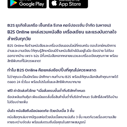
B2S ธุรกิจในเครือ เซ็นทรัล รีเทล คอร์ปอเรชั่น จำกัด (มหาชน)
B2S Online แหล่งรวมหนังสือ เครื่องเขียน และแรงบันดาลใจ
สำหรับทุกวัย
B2S Online คือร้านหนังสือและเครื่องเขียนออนไลน์ที่ครบครัน ตอบโจทย์คนรักการ
อ่านและงานเขียน ให้คุณรู้สึกเหมือนมีร้านหนังสือใกล้ฉันอยู่ในมือ ช้อปง่าย ไม่ต้อง
ออกจากบ้าน เพราะ b2s มีทั้งหนังสือหลากหลายแนวและเครื่องเขียนคุณภาพ พร้อม
สิทธิพิเศษที่ไม่ควรพลาด!
ทำไม B2S Online คือแหล่งช้อปปิ้งที่คุณไม่ควรพลาด
ไม่ว่าคุณจะเป็นนักเรียน นักศึกษา คนทำงาน B2S พร้อมให้คุณเลือกสินค้าคุณภาพได้
ตลอด 24 ชั่วโมง พร้อมโปรโมชั่นและสิทธิพิเศษมากมาย
ฟรี! ค่าจัดส่งทั่วไทย *เมื่อสั่งครบขั้นต่ำที่บริษัทกำหนด
ช้อปเพลินเกินคุ้ม! เพียงมียอดสั่งซื้อสินค้าขั้นต่ำที่บริษัทกำหนด รับสิทธิ์ส่งฟรีถึงบ้าน
ไม่ต้องจ่ายเพิ่ม
มั่นใจ หนังสือถึงมือปลอดภัย ด้วยบับเบิ้ล 3 ชั้น
หนังสือทุกเล่มจากบีทูเอสห่อด้วยบับเบิ้ลหนาแน่นถึง 3 ชั้น หมดกังวลเรื่องความเสีย
หายระหว่างจัดส่ง พร้อมส่งตรงถึงมือคุณในสภาพสมบูรณ์