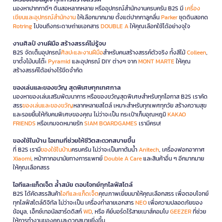
มองหาปากกาดีๆ ดินสอหลากหลาย หรืออุปกรณ์สำนักงานครบครัน B2S มี
เครื่อง
เขียนและอุปกรณ์สำนักงาน
ให้เลือกมากมาย ตั้งแต่ปากกาลูกลื่น
Parker
ชุดดินสอกด
Rotring
ไปจนถึงกระดาษถ่ายเอกสาร
DOUBLE A
ให้คุณเลือกใช้ได้อย่างจุใจ
งานศิลป์ งานฝีมือ สร้างสรรค์ไม่รู้จบ
B2S จัดเต็มอุปกรณ์
ศิลปะและงานฝีมือ
สำหรับคนสร้างสรรค์ตัวจริง ทั้งสีไม้
Colleen
,
ขาตั้งไม้บนโต๊ะ
Pyramid
และอุปกรณ์ DIY ต่างๆ จาก
MONT MARTE
ให้คุณ
สร้างสรรค์ได้อย่างไร้ขีดจำกัด
ของเล่นและของขวัญ สุดพิเศษทุกเทศกาล
มองหาของเล่นเสริมพัฒนาการ หรือของขวัญสุดพิเศษสำหรับทุกโอกาส B2S เราคัด
สรร
ของเล่นและของขวัญ
หลากหลายสไตล์ เหมาะสำหรับทุกเพศทุกวัย สร้างความสุข
และรอยยิ้มให้กับคนพิเศษของคุณ ไม่ว่าจะเป็น กระเป๋าเก็บอุณหภูมิ
KAKAO
FRIENDS
หรือเกมจดหมายรัก
SIAM BOARDGAMES
เรามีครบ!
ของใช้ในบ้าน ไอเทมที่ช่วยให้ชีวิตสะดวกสบายขึ้น
ที่ B2S เรามี
ของใช้ในบ้าน
ครบครัน ไม่ว่าจะเป็นกาต้มน้ำ
Anitech
, เครื่องฟอกอากาศ
Xiaomi
, หน้ากากอนามัยทางการแพทย์
Double A Care
และสินค้าอื่น ๆ อีกมากมาย
ให้คุณเลือกสรร
ไอทีและแก็ดเจ็ต ล้ำสมัย ตอบโจทย์ทุกไลฟ์สไตล์
B2S ได้คัดสรรสินค้า
ไอทีและแก็ดเจ็ต
คุณภาพเยี่ยมมาให้คุณเลือกสรร เพื่อตอบโจทย์
ทุกไลฟ์สไตล์ดิจิทัล ไม่ว่าจะเป็น เครื่องทำลายเอกสาร
NEO
เพื่อความปลอดภัยของ
ข้อมูล, เอ็กซ์เทอนัลฮาร์ดดิสก์
WD
, หรือ คีย์บอร์ดไร้สายเมาส์คอมโบ
GEEZER
ที่ช่วย
ให้การทำงานของคุณสะดวกสบายยิ่งขึ้น