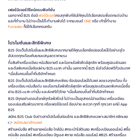
เฟอร์นิเจอร์ดีไซน์ครบฟังก์ชั่น
นอกจากนี้ B2S ยังมี
เฟอร์นิเจอร์
ครบทุกฟังก์ชันให้คุณได้เลือกสรรเพื่อตกแต่งบ้าน
และที่ทำงาน ไม่ว่าจะเป็นโต๊ะทำงานพับได้ จากแบรนด์
ONE
หรือ เก้าอี้ทำงาน
Furradec
ก็มีให้เลือกครบครัน
โปรโมชั่นและสิทธิพิเศษ
B2S จัดเต็มโปรโมชั่นและสิทธิพิเศษมากมายให้คุณเลือกช้อปออนไลน์ได้อย่างจุใจ
อัปเดตทุกเดือนกับแคมเปญลดราคาแรง
ทั้งสินค้าเครื่องเขียน หนังสือขายดี และไอเทมไลฟ์สไตล์สุดชิค พร้อมคูปองส่วนลด
และดีลพิเศษเมื่อช้อปผ่าน B2S.co.th เท่านั้น นอกจากนี้ B2S ยังใจดีส่งฟรีทั่วประเทศ
*เมื่อสั่งครบขั้นต่ำที่บริษัทกำหนด
B2S จัดเต็มโปรโมชั่นและสิทธิพิเศษเพียบ ช้อปออนไลน์ได้เลย! ลดแรงทุกเดือน ทั้ง
เครื่องเขียน หนังสือดัง ของไอเทมไลฟ์สไตล์สุดชิค พร้อมคูปองส่วนลดพิเศษเมื่อซื้อ
ผ่าน B2S.co.th เท่านั้น และส่งฟรีทั่วไทย *เมื่อสั่งครบขั้นต่ำที่บริษัทกำหนด
B2S มีทุกอย่างตอบโจทย์ทุกไลฟ์สไตล์ ไม่ว่าจะเป็นอุปกรณ์อ่านเขียน เครื่องเขียน
ของเล่นเสริมพัฒนาการ หรือเฟอร์นิเจอร์ ช้อปง่าย สะดวก ทุกที่ ทุกเวลา แค่มี App
B2S
สมัคร B2S Club รับข่าวสารโปรโมชั่นก่อนใคร และสิทธิพิเศษเฉพาะสมาชิก! คลิกเลย
สมัครสมาชิกเลย!
👉
#ร้านหนังสือ #ร้านขายหนังสือ ใกล้ฉัน #กระเป๋าใส่ดินสอ #เครื่องเขียนออนไลน์ #ซื้อ
หนังสือ ออนไลน์ #เครื่องเขียน บีทูเอส #ขาย หนังสือ ออนไลน์ #B2S #ร้านเครื่อง