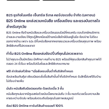
B2S ธุรกิจในเครือ เซ็นทรัล รีเทล คอร์ปอเรชั่น จำกัด (มหาชน)
B2S Online แหล่งรวมหนังสือ เครื่องเขียน และแรงบันดาลใจ
สำหรับทุกวัย
B2S Online คือร้านหนังสือและเครื่องเขียนออนไลน์ที่ครบครัน ตอบโจทย์คนรักการ
อ่านและงานเขียน ให้คุณรู้สึกเหมือนมีร้านหนังสือใกล้ฉันอยู่ในมือ ช้อปง่าย ไม่ต้อง
ออกจากบ้าน เพราะ b2s มีทั้งหนังสือหลากหลายแนวและเครื่องเขียนคุณภาพ พร้อม
สิทธิพิเศษที่ไม่ควรพลาด!
ทำไม B2S Online คือแหล่งช้อปปิ้งที่คุณไม่ควรพลาด
ไม่ว่าคุณจะเป็นนักเรียน นักศึกษา คนทำงาน B2S พร้อมให้คุณเลือกสินค้าคุณภาพได้
ตลอด 24 ชั่วโมง พร้อมโปรโมชั่นและสิทธิพิเศษมากมาย
ฟรี! ค่าจัดส่งทั่วไทย *เมื่อสั่งครบขั้นต่ำที่บริษัทกำหนด
ช้อปเพลินเกินคุ้ม! เพียงมียอดสั่งซื้อสินค้าขั้นต่ำที่บริษัทกำหนด รับสิทธิ์ส่งฟรีถึงบ้าน
ไม่ต้องจ่ายเพิ่ม
มั่นใจ หนังสือถึงมือปลอดภัย ด้วยบับเบิ้ล 3 ชั้น
หนังสือทุกเล่มจากบีทูเอสห่อด้วยบับเบิ้ลหนาแน่นถึง 3 ชั้น หมดกังวลเรื่องความเสีย
หายระหว่างจัดส่ง พร้อมส่งตรงถึงมือคุณในสภาพสมบูรณ์
ช้อป B2S Online การันตีสินค้าของแท้ 100%