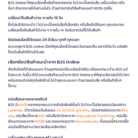
B2S Online ให้คุณเลือกซื้อสินค้าหลากหลาย ไม่ว่าจะเป็นหนังสือ เครื่องเขียน หรือ
อื่นๆ อีกมากมายได้อย่างมั่นใจ ด้วยการการันตีสินค้าของแท้ 100% ทุกชิ้น
เปลี่ยน/คืนสินค้าง่าย ภายใน 14 วัน
ซื้อไปแล้วไม่ตรงใจ? ไม่ว่าจะเป็นหนังสือที่เลือกผิด หรือสินค้ามีปัญหา คุณสามารถ
เปลี่ยนหรือคืนสินค้าได้ง่าย ๆ ภายใน 14 วันนับจากวันที่ได้รับสินค้า
ช้อปออนไลน์ได้ตลอด 24 ชั่วโมง ทุกที่ ทุกเวลา
สะดวกสุดๆ! B2S online เปิดให้คุณช้อปได้ตลอดวันตลอดคืน อยากได้อะไร แค่คลิก
ก็รอรับสินค้าที่บ้านได้เลย!
เลือกช้อปสินค้าแนะนำจาก B2S Online
สำหรับใครที่กำลังมองหา ร้านอุปกรณ์เครื่องเขียนใกล้ฉัน หรืออยากแวะร้าน B2S แต่
ไม่สะดวก วันนี้เราได้รวบรวมสินค้าแนะนำจาก B2S Online มาให้คุณเลือกสรรได้ง่ายๆ
พร้อมตอบโจทย์ทุกไลฟ์สไตล์ ไม่ว่าคุณจะมองหา ร้านขายหนังสือ หรือสินค้าอื่นๆ
ก็ตาม
หนังสือหลากหลายสไตล์
B2S มี
หนังสือ
หลากหลายแนวจากสำนักพิมพ์ชั้นนำ ไม่ว่าจะเป็นนิยายยอดนิยมอย่าง
Lavender
, ตำราเรียนเข้มข้นของ
ดร. ศุภวัฒน์ พุกเจริญ
, นิตยสารอัปเดตจาก
เพ็ญ
บุญ
, หนังสือเด็กจาก
MIS
หนังสือจิตวิทยาจาก
Mugunghwa Publishing
, หนังสือ
พัฒนาตนเองจาก
KOOB
และวรรณกรรมจาก
Nanmeebooks
ทั้งหมดนี้สามารถซื้อ
ออนไลน์ได้อย่างง่ายดายเพียงคลิกเดียว
เครื่องเขียนคู่ใจ ทุกการสร้างสรรค์