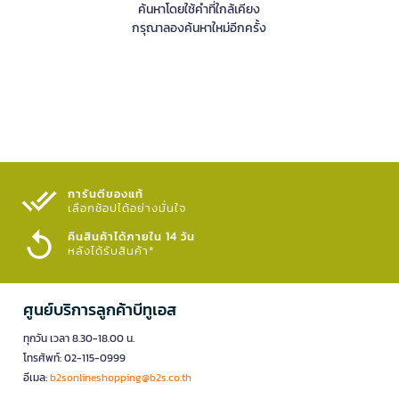
ค้นหาโดยใช้คำที่ใกล้เคียง
กรุณาลองค้นหาใหม่อีกครั้ง
การันตีของแท้
เลือกช้อปได้อย่างมั่นใจ​
คืนสินค้าได้ภายใน 14 วัน
หลังได้รับสินค้า*
ศูนย์บริการลูกค้าบีทูเอส
ทุกวัน เวลา 8.30-18.00 น.
โทรศัพท์: 02-115-0999
อีเมล:
b2sonlineshopping@b2s.co.th