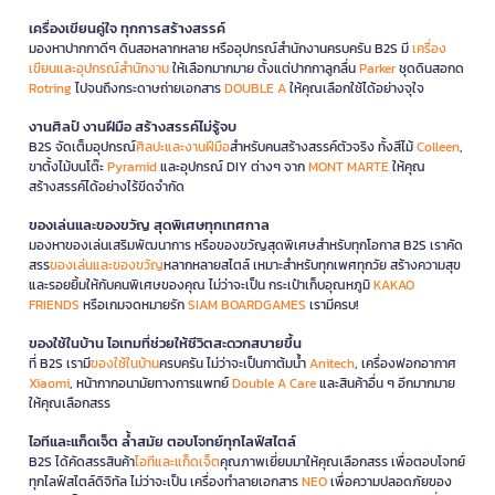
เครื่องเขียนคู่ใจ ทุกการสร้างสรรค์
มองหาปากกาดีๆ ดินสอหลากหลาย หรืออุปกรณ์สำนักงานครบครัน B2S มี
เครื่อง
เขียนและอุปกรณ์สำนักงาน
ให้เลือกมากมาย ตั้งแต่ปากกาลูกลื่น
Parker
ชุดดินสอกด
Rotring
ไปจนถึงกระดาษถ่ายเอกสาร
DOUBLE A
ให้คุณเลือกใช้ได้อย่างจุใจ
งานศิลป์ งานฝีมือ สร้างสรรค์ไม่รู้จบ
B2S จัดเต็มอุปกรณ์
ศิลปะและงานฝีมือ
สำหรับคนสร้างสรรค์ตัวจริง ทั้งสีไม้
Colleen
,
ขาตั้งไม้บนโต๊ะ
Pyramid
และอุปกรณ์ DIY ต่างๆ จาก
MONT MARTE
ให้คุณ
สร้างสรรค์ได้อย่างไร้ขีดจำกัด
ของเล่นและของขวัญ สุดพิเศษทุกเทศกาล
มองหาของเล่นเสริมพัฒนาการ หรือของขวัญสุดพิเศษสำหรับทุกโอกาส B2S เราคัด
สรร
ของเล่นและของขวัญ
หลากหลายสไตล์ เหมาะสำหรับทุกเพศทุกวัย สร้างความสุข
และรอยยิ้มให้กับคนพิเศษของคุณ ไม่ว่าจะเป็น กระเป๋าเก็บอุณหภูมิ
KAKAO
FRIENDS
หรือเกมจดหมายรัก
SIAM BOARDGAMES
เรามีครบ!
ของใช้ในบ้าน ไอเทมที่ช่วยให้ชีวิตสะดวกสบายขึ้น
ที่ B2S เรามี
ของใช้ในบ้าน
ครบครัน ไม่ว่าจะเป็นกาต้มน้ำ
Anitech
, เครื่องฟอกอากาศ
Xiaomi
, หน้ากากอนามัยทางการแพทย์
Double A Care
และสินค้าอื่น ๆ อีกมากมาย
ให้คุณเลือกสรร
ไอทีและแก็ดเจ็ต ล้ำสมัย ตอบโจทย์ทุกไลฟ์สไตล์
B2S ได้คัดสรรสินค้า
ไอทีและแก็ดเจ็ต
คุณภาพเยี่ยมมาให้คุณเลือกสรร เพื่อตอบโจทย์
ทุกไลฟ์สไตล์ดิจิทัล ไม่ว่าจะเป็น เครื่องทำลายเอกสาร
NEO
เพื่อความปลอดภัยของ