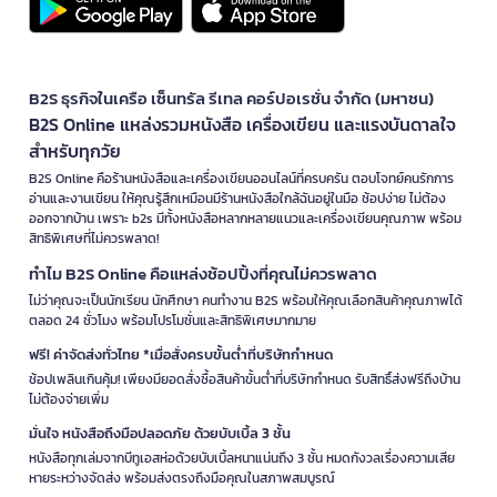
B2S ธุรกิจในเครือ เซ็นทรัล รีเทล คอร์ปอเรชั่น จำกัด (มหาชน)
B2S Online แหล่งรวมหนังสือ เครื่องเขียน และแรงบันดาลใจ
สำหรับทุกวัย
B2S Online คือร้านหนังสือและเครื่องเขียนออนไลน์ที่ครบครัน ตอบโจทย์คนรักการ
อ่านและงานเขียน ให้คุณรู้สึกเหมือนมีร้านหนังสือใกล้ฉันอยู่ในมือ ช้อปง่าย ไม่ต้อง
ออกจากบ้าน เพราะ b2s มีทั้งหนังสือหลากหลายแนวและเครื่องเขียนคุณภาพ พร้อม
สิทธิพิเศษที่ไม่ควรพลาด!
ทำไม B2S Online คือแหล่งช้อปปิ้งที่คุณไม่ควรพลาด
ไม่ว่าคุณจะเป็นนักเรียน นักศึกษา คนทำงาน B2S พร้อมให้คุณเลือกสินค้าคุณภาพได้
ตลอด 24 ชั่วโมง พร้อมโปรโมชั่นและสิทธิพิเศษมากมาย
ฟรี! ค่าจัดส่งทั่วไทย *เมื่อสั่งครบขั้นต่ำที่บริษัทกำหนด
ช้อปเพลินเกินคุ้ม! เพียงมียอดสั่งซื้อสินค้าขั้นต่ำที่บริษัทกำหนด รับสิทธิ์ส่งฟรีถึงบ้าน
ไม่ต้องจ่ายเพิ่ม
มั่นใจ หนังสือถึงมือปลอดภัย ด้วยบับเบิ้ล 3 ชั้น
หนังสือทุกเล่มจากบีทูเอสห่อด้วยบับเบิ้ลหนาแน่นถึง 3 ชั้น หมดกังวลเรื่องความเสีย
หายระหว่างจัดส่ง พร้อมส่งตรงถึงมือคุณในสภาพสมบูรณ์