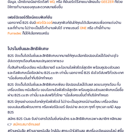
ข้อมูล, เอ็กซ์เทอนัลฮาร์ดดิสก์
WD
, หรือ คีย์บอร์ดไร้สายเมาส์คอมโบ
GEEZER
ที่ช่วย
ให้การทำงานของคุณสะดวกสบายยิ่งขึ้น
เฟอร์นิเจอร์ดีไซน์ครบฟังก์ชั่น
นอกจากนี้ B2S ยังมี
เฟอร์นิเจอร์
ครบทุกฟังก์ชันให้คุณได้เลือกสรรเพื่อตกแต่งบ้าน
และที่ทำงาน ไม่ว่าจะเป็นโต๊ะทำงานพับได้ จากแบรนด์
ONE
หรือ เก้าอี้ทำงาน
Furradec
ก็มีให้เลือกครบครัน
โปรโมชั่นและสิทธิพิเศษ
B2S จัดเต็มโปรโมชั่นและสิทธิพิเศษมากมายให้คุณเลือกช้อปออนไลน์ได้อย่างจุใจ
อัปเดตทุกเดือนกับแคมเปญลดราคาแรง
ทั้งสินค้าเครื่องเขียน หนังสือขายดี และไอเทมไลฟ์สไตล์สุดชิค พร้อมคูปองส่วนลด
และดีลพิเศษเมื่อช้อปผ่าน B2S.co.th เท่านั้น นอกจากนี้ B2S ยังใจดีส่งฟรีทั่วประเทศ
*เมื่อสั่งครบขั้นต่ำที่บริษัทกำหนด
B2S จัดเต็มโปรโมชั่นและสิทธิพิเศษเพียบ ช้อปออนไลน์ได้เลย! ลดแรงทุกเดือน ทั้ง
เครื่องเขียน หนังสือดัง ของไอเทมไลฟ์สไตล์สุดชิค พร้อมคูปองส่วนลดพิเศษเมื่อซื้อ
ผ่าน B2S.co.th เท่านั้น และส่งฟรีทั่วไทย *เมื่อสั่งครบขั้นต่ำที่บริษัทกำหนด
B2S มีทุกอย่างตอบโจทย์ทุกไลฟ์สไตล์ ไม่ว่าจะเป็นอุปกรณ์อ่านเขียน เครื่องเขียน
ของเล่นเสริมพัฒนาการ หรือเฟอร์นิเจอร์ ช้อปง่าย สะดวก ทุกที่ ทุกเวลา แค่มี App
B2S
สมัคร B2S Club รับข่าวสารโปรโมชั่นก่อนใคร และสิทธิพิเศษเฉพาะสมาชิก! คลิกเลย
สมัครสมาชิกเลย!
👉
#ร้านหนังสือ #ร้านขายหนังสือ ใกล้ฉัน #กระเป๋าใส่ดินสอ #เครื่องเขียนออนไลน์ #ซื้อ