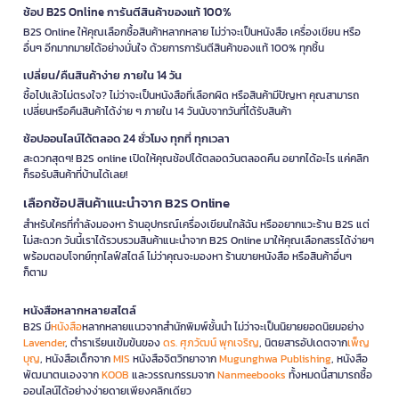
ช้อป B2S Online การันตีสินค้าของแท้ 100%
B2S Online ให้คุณเลือกซื้อสินค้าหลากหลาย ไม่ว่าจะเป็นหนังสือ เครื่องเขียน หรือ
อื่นๆ อีกมากมายได้อย่างมั่นใจ ด้วยการการันตีสินค้าของแท้ 100% ทุกชิ้น
เปลี่ยน/คืนสินค้าง่าย ภายใน 14 วัน
ซื้อไปแล้วไม่ตรงใจ? ไม่ว่าจะเป็นหนังสือที่เลือกผิด หรือสินค้ามีปัญหา คุณสามารถ
เปลี่ยนหรือคืนสินค้าได้ง่าย ๆ ภายใน 14 วันนับจากวันที่ได้รับสินค้า
ช้อปออนไลน์ได้ตลอด 24 ชั่วโมง ทุกที่ ทุกเวลา
สะดวกสุดๆ! B2S online เปิดให้คุณช้อปได้ตลอดวันตลอดคืน อยากได้อะไร แค่คลิก
ก็รอรับสินค้าที่บ้านได้เลย!
เลือกช้อปสินค้าแนะนำจาก B2S Online
สำหรับใครที่กำลังมองหา ร้านอุปกรณ์เครื่องเขียนใกล้ฉัน หรืออยากแวะร้าน B2S แต่
ไม่สะดวก วันนี้เราได้รวบรวมสินค้าแนะนำจาก B2S Online มาให้คุณเลือกสรรได้ง่ายๆ
พร้อมตอบโจทย์ทุกไลฟ์สไตล์ ไม่ว่าคุณจะมองหา ร้านขายหนังสือ หรือสินค้าอื่นๆ
ก็ตาม
หนังสือหลากหลายสไตล์
B2S มี
หนังสือ
หลากหลายแนวจากสำนักพิมพ์ชั้นนำ ไม่ว่าจะเป็นนิยายยอดนิยมอย่าง
Lavender
, ตำราเรียนเข้มข้นของ
ดร. ศุภวัฒน์ พุกเจริญ
, นิตยสารอัปเดตจาก
เพ็ญ
บุญ
, หนังสือเด็กจาก
MIS
หนังสือจิตวิทยาจาก
Mugunghwa Publishing
, หนังสือ
พัฒนาตนเองจาก
KOOB
และวรรณกรรมจาก
Nanmeebooks
ทั้งหมดนี้สามารถซื้อ
ออนไลน์ได้อย่างง่ายดายเพียงคลิกเดียว