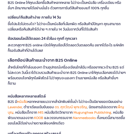
B2S Online ให้คุณเลือกซื้อสินค้าหลากหลาย ไม่ว่าจะเป็นหนังสือ เครื่องเขียน หรือ
อื่นๆ อีกมากมายได้อย่างมั่นใจ ด้วยการการันตีสินค้าของแท้ 100% ทุกชิ้น
เปลี่ยน/คืนสินค้าง่าย ภายใน 14 วัน
ซื้อไปแล้วไม่ตรงใจ? ไม่ว่าจะเป็นหนังสือที่เลือกผิด หรือสินค้ามีปัญหา คุณสามารถ
เปลี่ยนหรือคืนสินค้าได้ง่าย ๆ ภายใน 14 วันนับจากวันที่ได้รับสินค้า
ช้อปออนไลน์ได้ตลอด 24 ชั่วโมง ทุกที่ ทุกเวลา
สะดวกสุดๆ! B2S online เปิดให้คุณช้อปได้ตลอดวันตลอดคืน อยากได้อะไร แค่คลิก
ก็รอรับสินค้าที่บ้านได้เลย!
เลือกช้อปสินค้าแนะนำจาก B2S Online
สำหรับใครที่กำลังมองหา ร้านอุปกรณ์เครื่องเขียนใกล้ฉัน หรืออยากแวะร้าน B2S แต่
ไม่สะดวก วันนี้เราได้รวบรวมสินค้าแนะนำจาก B2S Online มาให้คุณเลือกสรรได้ง่ายๆ
พร้อมตอบโจทย์ทุกไลฟ์สไตล์ ไม่ว่าคุณจะมองหา ร้านขายหนังสือ หรือสินค้าอื่นๆ
ก็ตาม
หนังสือหลากหลายสไตล์
B2S มี
หนังสือ
หลากหลายแนวจากสำนักพิมพ์ชั้นนำ ไม่ว่าจะเป็นนิยายยอดนิยมอย่าง
Lavender
, ตำราเรียนเข้มข้นของ
ดร. ศุภวัฒน์ พุกเจริญ
, นิตยสารอัปเดตจาก
เพ็ญ
บุญ
, หนังสือเด็กจาก
MIS
หนังสือจิตวิทยาจาก
Mugunghwa Publishing
, หนังสือ
พัฒนาตนเองจาก
KOOB
และวรรณกรรมจาก
Nanmeebooks
ทั้งหมดนี้สามารถซื้อ
ออนไลน์ได้อย่างง่ายดายเพียงคลิกเดียว
เครื่องเขียนคู่ใจ ทุกการสร้างสรรค์