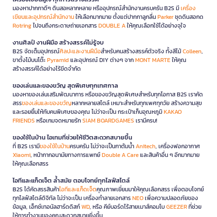
มองหาปากกาดีๆ ดินสอหลากหลาย หรืออุปกรณ์สำนักงานครบครัน B2S มี
เครื่อง
เขียนและอุปกรณ์สำนักงาน
ให้เลือกมากมาย ตั้งแต่ปากกาลูกลื่น
Parker
ชุดดินสอกด
Rotring
ไปจนถึงกระดาษถ่ายเอกสาร
DOUBLE A
ให้คุณเลือกใช้ได้อย่างจุใจ
งานศิลป์ งานฝีมือ สร้างสรรค์ไม่รู้จบ
B2S จัดเต็มอุปกรณ์
ศิลปะและงานฝีมือ
สำหรับคนสร้างสรรค์ตัวจริง ทั้งสีไม้
Colleen
,
ขาตั้งไม้บนโต๊ะ
Pyramid
และอุปกรณ์ DIY ต่างๆ จาก
MONT MARTE
ให้คุณ
สร้างสรรค์ได้อย่างไร้ขีดจำกัด
ของเล่นและของขวัญ สุดพิเศษทุกเทศกาล
มองหาของเล่นเสริมพัฒนาการ หรือของขวัญสุดพิเศษสำหรับทุกโอกาส B2S เราคัด
สรร
ของเล่นและของขวัญ
หลากหลายสไตล์ เหมาะสำหรับทุกเพศทุกวัย สร้างความสุข
และรอยยิ้มให้กับคนพิเศษของคุณ ไม่ว่าจะเป็น กระเป๋าเก็บอุณหภูมิ
KAKAO
FRIENDS
หรือเกมจดหมายรัก
SIAM BOARDGAMES
เรามีครบ!
ของใช้ในบ้าน ไอเทมที่ช่วยให้ชีวิตสะดวกสบายขึ้น
ที่ B2S เรามี
ของใช้ในบ้าน
ครบครัน ไม่ว่าจะเป็นกาต้มน้ำ
Anitech
, เครื่องฟอกอากาศ
Xiaomi
, หน้ากากอนามัยทางการแพทย์
Double A Care
และสินค้าอื่น ๆ อีกมากมาย
ให้คุณเลือกสรร
ไอทีและแก็ดเจ็ต ล้ำสมัย ตอบโจทย์ทุกไลฟ์สไตล์
B2S ได้คัดสรรสินค้า
ไอทีและแก็ดเจ็ต
คุณภาพเยี่ยมมาให้คุณเลือกสรร เพื่อตอบโจทย์
ทุกไลฟ์สไตล์ดิจิทัล ไม่ว่าจะเป็น เครื่องทำลายเอกสาร
NEO
เพื่อความปลอดภัยของ
ข้อมูล, เอ็กซ์เทอนัลฮาร์ดดิสก์
WD
, หรือ คีย์บอร์ดไร้สายเมาส์คอมโบ
GEEZER
ที่ช่วย
ให้การทำงานของคุณสะดวกสบายยิ่งขึ้น