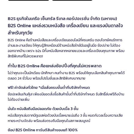
B2S ธุรกิจในเครือ เซ็นทรัล รีเทล คอร์ปอเรชั่น จำกัด (มหาชน)
B2S Online แหล่งรวมหนังสือ เครื่องเขียน และแรงบันดาลใจ
สำหรับทุกวัย
B2S Online คือร้านหนังสือและเครื่องเขียนออนไลน์ที่ครบครัน ตอบโจทย์คนรักการ
อ่านและงานเขียน ให้คุณรู้สึกเหมือนมีร้านหนังสือใกล้ฉันอยู่ในมือ ช้อปง่าย ไม่ต้อง
ออกจากบ้าน เพราะ b2s มีทั้งหนังสือหลากหลายแนวและเครื่องเขียนคุณภาพ พร้อม
สิทธิพิเศษที่ไม่ควรพลาด!
ทำไม B2S Online คือแหล่งช้อปปิ้งที่คุณไม่ควรพลาด
ไม่ว่าคุณจะเป็นนักเรียน นักศึกษา คนทำงาน B2S พร้อมให้คุณเลือกสินค้าคุณภาพได้
ตลอด 24 ชั่วโมง พร้อมโปรโมชั่นและสิทธิพิเศษมากมาย
ฟรี! ค่าจัดส่งทั่วไทย *เมื่อสั่งครบขั้นต่ำที่บริษัทกำหนด
ช้อปเพลินเกินคุ้ม! เพียงมียอดสั่งซื้อสินค้าขั้นต่ำที่บริษัทกำหนด รับสิทธิ์ส่งฟรีถึงบ้าน
ไม่ต้องจ่ายเพิ่ม
มั่นใจ หนังสือถึงมือปลอดภัย ด้วยบับเบิ้ล 3 ชั้น
หนังสือทุกเล่มจากบีทูเอสห่อด้วยบับเบิ้ลหนาแน่นถึง 3 ชั้น หมดกังวลเรื่องความเสีย
หายระหว่างจัดส่ง พร้อมส่งตรงถึงมือคุณในสภาพสมบูรณ์
ช้อป B2S Online การันตีสินค้าของแท้ 100%