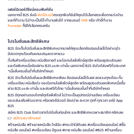
เฟอร์นิเจอร์ดีไซน์ครบฟังก์ชั่น
นอกจากนี้ B2S ยังมี
เฟอร์นิเจอร์
ครบทุกฟังก์ชันให้คุณได้เลือกสรรเพื่อตกแต่งบ้าน
และที่ทำงาน ไม่ว่าจะเป็นโต๊ะทำงานพับได้ จากแบรนด์
ONE
หรือ เก้าอี้ทำงาน
Furradec
ก็มีให้เลือกครบครัน
โปรโมชั่นและสิทธิพิเศษ
B2S จัดเต็มโปรโมชั่นและสิทธิพิเศษมากมายให้คุณเลือกช้อปออนไลน์ได้อย่างจุใจ
อัปเดตทุกเดือนกับแคมเปญลดราคาแรง
ทั้งสินค้าเครื่องเขียน หนังสือขายดี และไอเทมไลฟ์สไตล์สุดชิค พร้อมคูปองส่วนลด
และดีลพิเศษเมื่อช้อปผ่าน B2S.co.th เท่านั้น นอกจากนี้ B2S ยังใจดีส่งฟรีทั่วประเทศ
*เมื่อสั่งครบขั้นต่ำที่บริษัทกำหนด
B2S จัดเต็มโปรโมชั่นและสิทธิพิเศษเพียบ ช้อปออนไลน์ได้เลย! ลดแรงทุกเดือน ทั้ง
เครื่องเขียน หนังสือดัง ของไอเทมไลฟ์สไตล์สุดชิค พร้อมคูปองส่วนลดพิเศษเมื่อซื้อ
ผ่าน B2S.co.th เท่านั้น และส่งฟรีทั่วไทย *เมื่อสั่งครบขั้นต่ำที่บริษัทกำหนด
B2S มีทุกอย่างตอบโจทย์ทุกไลฟ์สไตล์ ไม่ว่าจะเป็นอุปกรณ์อ่านเขียน เครื่องเขียน
ของเล่นเสริมพัฒนาการ หรือเฟอร์นิเจอร์ ช้อปง่าย สะดวก ทุกที่ ทุกเวลา แค่มี App
B2S
สมัคร B2S Club รับข่าวสารโปรโมชั่นก่อนใคร และสิทธิพิเศษเฉพาะสมาชิก! คลิกเลย
สมัครสมาชิกเลย!
👉
#ร้านหนังสือ #ร้านขายหนังสือ ใกล้ฉัน #กระเป๋าใส่ดินสอ #เครื่องเขียนออนไลน์ #ซื้อ
หนังสือ ออนไลน์ #เครื่องเขียน บีทูเอส #ขาย หนังสือ ออนไลน์ #B2S #ร้านเครื่อง