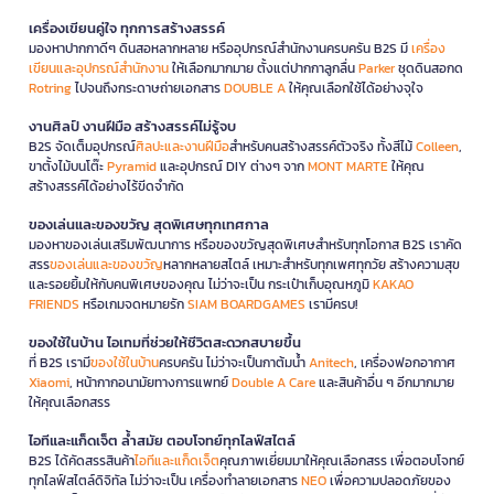
เครื่องเขียนคู่ใจ ทุกการสร้างสรรค์
มองหาปากกาดีๆ ดินสอหลากหลาย หรืออุปกรณ์สำนักงานครบครัน B2S มี
เครื่อง
เขียนและอุปกรณ์สำนักงาน
ให้เลือกมากมาย ตั้งแต่ปากกาลูกลื่น
Parker
ชุดดินสอกด
Rotring
ไปจนถึงกระดาษถ่ายเอกสาร
DOUBLE A
ให้คุณเลือกใช้ได้อย่างจุใจ
งานศิลป์ งานฝีมือ สร้างสรรค์ไม่รู้จบ
B2S จัดเต็มอุปกรณ์
ศิลปะและงานฝีมือ
สำหรับคนสร้างสรรค์ตัวจริง ทั้งสีไม้
Colleen
,
ขาตั้งไม้บนโต๊ะ
Pyramid
และอุปกรณ์ DIY ต่างๆ จาก
MONT MARTE
ให้คุณ
สร้างสรรค์ได้อย่างไร้ขีดจำกัด
ของเล่นและของขวัญ สุดพิเศษทุกเทศกาล
มองหาของเล่นเสริมพัฒนาการ หรือของขวัญสุดพิเศษสำหรับทุกโอกาส B2S เราคัด
สรร
ของเล่นและของขวัญ
หลากหลายสไตล์ เหมาะสำหรับทุกเพศทุกวัย สร้างความสุข
และรอยยิ้มให้กับคนพิเศษของคุณ ไม่ว่าจะเป็น กระเป๋าเก็บอุณหภูมิ
KAKAO
FRIENDS
หรือเกมจดหมายรัก
SIAM BOARDGAMES
เรามีครบ!
ของใช้ในบ้าน ไอเทมที่ช่วยให้ชีวิตสะดวกสบายขึ้น
ที่ B2S เรามี
ของใช้ในบ้าน
ครบครัน ไม่ว่าจะเป็นกาต้มน้ำ
Anitech
, เครื่องฟอกอากาศ
Xiaomi
, หน้ากากอนามัยทางการแพทย์
Double A Care
และสินค้าอื่น ๆ อีกมากมาย
ให้คุณเลือกสรร
ไอทีและแก็ดเจ็ต ล้ำสมัย ตอบโจทย์ทุกไลฟ์สไตล์
B2S ได้คัดสรรสินค้า
ไอทีและแก็ดเจ็ต
คุณภาพเยี่ยมมาให้คุณเลือกสรร เพื่อตอบโจทย์
ทุกไลฟ์สไตล์ดิจิทัล ไม่ว่าจะเป็น เครื่องทำลายเอกสาร
NEO
เพื่อความปลอดภัยของ