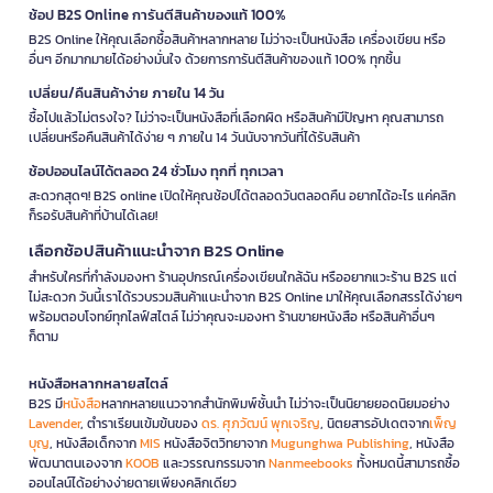
ช้อป B2S Online การันตีสินค้าของแท้ 100%
B2S Online ให้คุณเลือกซื้อสินค้าหลากหลาย ไม่ว่าจะเป็นหนังสือ เครื่องเขียน หรือ
อื่นๆ อีกมากมายได้อย่างมั่นใจ ด้วยการการันตีสินค้าของแท้ 100% ทุกชิ้น
เปลี่ยน/คืนสินค้าง่าย ภายใน 14 วัน
ซื้อไปแล้วไม่ตรงใจ? ไม่ว่าจะเป็นหนังสือที่เลือกผิด หรือสินค้ามีปัญหา คุณสามารถ
เปลี่ยนหรือคืนสินค้าได้ง่าย ๆ ภายใน 14 วันนับจากวันที่ได้รับสินค้า
ช้อปออนไลน์ได้ตลอด 24 ชั่วโมง ทุกที่ ทุกเวลา
สะดวกสุดๆ! B2S online เปิดให้คุณช้อปได้ตลอดวันตลอดคืน อยากได้อะไร แค่คลิก
ก็รอรับสินค้าที่บ้านได้เลย!
เลือกช้อปสินค้าแนะนำจาก B2S Online
สำหรับใครที่กำลังมองหา ร้านอุปกรณ์เครื่องเขียนใกล้ฉัน หรืออยากแวะร้าน B2S แต่
ไม่สะดวก วันนี้เราได้รวบรวมสินค้าแนะนำจาก B2S Online มาให้คุณเลือกสรรได้ง่ายๆ
พร้อมตอบโจทย์ทุกไลฟ์สไตล์ ไม่ว่าคุณจะมองหา ร้านขายหนังสือ หรือสินค้าอื่นๆ
ก็ตาม
หนังสือหลากหลายสไตล์
B2S มี
หนังสือ
หลากหลายแนวจากสำนักพิมพ์ชั้นนำ ไม่ว่าจะเป็นนิยายยอดนิยมอย่าง
Lavender
, ตำราเรียนเข้มข้นของ
ดร. ศุภวัฒน์ พุกเจริญ
, นิตยสารอัปเดตจาก
เพ็ญ
บุญ
, หนังสือเด็กจาก
MIS
หนังสือจิตวิทยาจาก
Mugunghwa Publishing
, หนังสือ
พัฒนาตนเองจาก
KOOB
และวรรณกรรมจาก
Nanmeebooks
ทั้งหมดนี้สามารถซื้อ
ออนไลน์ได้อย่างง่ายดายเพียงคลิกเดียว