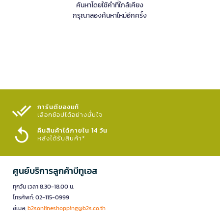
ค้นหาโดยใช้คำที่ใกล้เคียง
กรุณาลองค้นหาใหม่อีกครั้ง
การันตีของแท้
เลือกช้อปได้อย่างมั่นใจ​
คืนสินค้าได้ภายใน 14 วัน
หลังได้รับสินค้า*
ศูนย์บริการลูกค้าบีทูเอส
ทุกวัน เวลา 8.30-18.00 น.
โทรศัพท์: 02-115-0999
อีเมล:
b2sonlineshopping@b2s.co.th