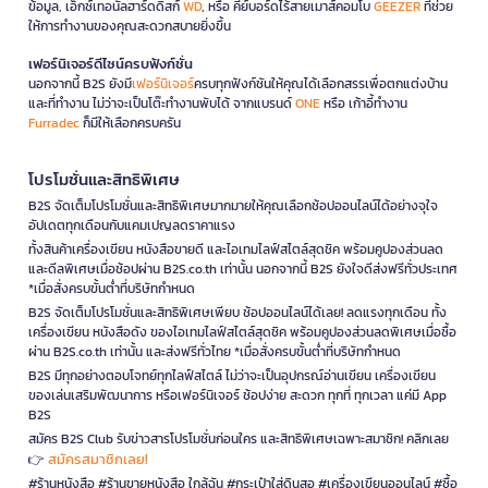
ข้อมูล, เอ็กซ์เทอนัลฮาร์ดดิสก์
WD
, หรือ คีย์บอร์ดไร้สายเมาส์คอมโบ
GEEZER
ที่ช่วย
ให้การทำงานของคุณสะดวกสบายยิ่งขึ้น
เฟอร์นิเจอร์ดีไซน์ครบฟังก์ชั่น
นอกจากนี้ B2S ยังมี
เฟอร์นิเจอร์
ครบทุกฟังก์ชันให้คุณได้เลือกสรรเพื่อตกแต่งบ้าน
และที่ทำงาน ไม่ว่าจะเป็นโต๊ะทำงานพับได้ จากแบรนด์
ONE
หรือ เก้าอี้ทำงาน
Furradec
ก็มีให้เลือกครบครัน
โปรโมชั่นและสิทธิพิเศษ
B2S จัดเต็มโปรโมชั่นและสิทธิพิเศษมากมายให้คุณเลือกช้อปออนไลน์ได้อย่างจุใจ
อัปเดตทุกเดือนกับแคมเปญลดราคาแรง
ทั้งสินค้าเครื่องเขียน หนังสือขายดี และไอเทมไลฟ์สไตล์สุดชิค พร้อมคูปองส่วนลด
และดีลพิเศษเมื่อช้อปผ่าน B2S.co.th เท่านั้น นอกจากนี้ B2S ยังใจดีส่งฟรีทั่วประเทศ
*เมื่อสั่งครบขั้นต่ำที่บริษัทกำหนด
B2S จัดเต็มโปรโมชั่นและสิทธิพิเศษเพียบ ช้อปออนไลน์ได้เลย! ลดแรงทุกเดือน ทั้ง
เครื่องเขียน หนังสือดัง ของไอเทมไลฟ์สไตล์สุดชิค พร้อมคูปองส่วนลดพิเศษเมื่อซื้อ
ผ่าน B2S.co.th เท่านั้น และส่งฟรีทั่วไทย *เมื่อสั่งครบขั้นต่ำที่บริษัทกำหนด
B2S มีทุกอย่างตอบโจทย์ทุกไลฟ์สไตล์ ไม่ว่าจะเป็นอุปกรณ์อ่านเขียน เครื่องเขียน
ของเล่นเสริมพัฒนาการ หรือเฟอร์นิเจอร์ ช้อปง่าย สะดวก ทุกที่ ทุกเวลา แค่มี App
B2S
สมัคร B2S Club รับข่าวสารโปรโมชั่นก่อนใคร และสิทธิพิเศษเฉพาะสมาชิก! คลิกเลย
สมัครสมาชิกเลย!
👉
#ร้านหนังสือ #ร้านขายหนังสือ ใกล้ฉัน #กระเป๋าใส่ดินสอ #เครื่องเขียนออนไลน์ #ซื้อ