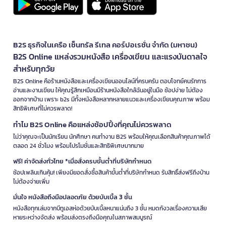
B2S ธุรกิจในเครือ เซ็นทรัล รีเทล คอร์ปอเรชั่น จำกัด (มหาชน)
B2S Online แหล่งรวมหนังสือ เครื่องเขียน และแรงบันดาลใจ
สำหรับทุกวัย
B2S Online คือร้านหนังสือและเครื่องเขียนออนไลน์ที่ครบครัน ตอบโจทย์คนรักการ
อ่านและงานเขียน ให้คุณรู้สึกเหมือนมีร้านหนังสือใกล้ฉันอยู่ในมือ ช้อปง่าย ไม่ต้อง
ออกจากบ้าน เพราะ b2s มีทั้งหนังสือหลากหลายแนวและเครื่องเขียนคุณภาพ พร้อม
สิทธิพิเศษที่ไม่ควรพลาด!
ทำไม B2S Online คือแหล่งช้อปปิ้งที่คุณไม่ควรพลาด
ไม่ว่าคุณจะเป็นนักเรียน นักศึกษา คนทำงาน B2S พร้อมให้คุณเลือกสินค้าคุณภาพได้
ตลอด 24 ชั่วโมง พร้อมโปรโมชั่นและสิทธิพิเศษมากมาย
ฟรี! ค่าจัดส่งทั่วไทย *เมื่อสั่งครบขั้นต่ำที่บริษัทกำหนด
ช้อปเพลินเกินคุ้ม! เพียงมียอดสั่งซื้อสินค้าขั้นต่ำที่บริษัทกำหนด รับสิทธิ์ส่งฟรีถึงบ้าน
ไม่ต้องจ่ายเพิ่ม
มั่นใจ หนังสือถึงมือปลอดภัย ด้วยบับเบิ้ล 3 ชั้น
หนังสือทุกเล่มจากบีทูเอสห่อด้วยบับเบิ้ลหนาแน่นถึง 3 ชั้น หมดกังวลเรื่องความเสีย
หายระหว่างจัดส่ง พร้อมส่งตรงถึงมือคุณในสภาพสมบูรณ์