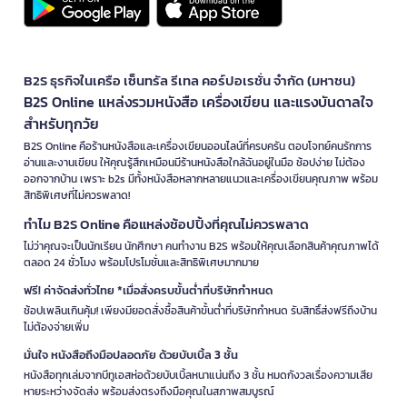
B2S ธุรกิจในเครือ เซ็นทรัล รีเทล คอร์ปอเรชั่น จำกัด (มหาชน)
B2S Online แหล่งรวมหนังสือ เครื่องเขียน และแรงบันดาลใจ
สำหรับทุกวัย
B2S Online คือร้านหนังสือและเครื่องเขียนออนไลน์ที่ครบครัน ตอบโจทย์คนรักการ
อ่านและงานเขียน ให้คุณรู้สึกเหมือนมีร้านหนังสือใกล้ฉันอยู่ในมือ ช้อปง่าย ไม่ต้อง
ออกจากบ้าน เพราะ b2s มีทั้งหนังสือหลากหลายแนวและเครื่องเขียนคุณภาพ พร้อม
สิทธิพิเศษที่ไม่ควรพลาด!
ทำไม B2S Online คือแหล่งช้อปปิ้งที่คุณไม่ควรพลาด
ไม่ว่าคุณจะเป็นนักเรียน นักศึกษา คนทำงาน B2S พร้อมให้คุณเลือกสินค้าคุณภาพได้
ตลอด 24 ชั่วโมง พร้อมโปรโมชั่นและสิทธิพิเศษมากมาย
ฟรี! ค่าจัดส่งทั่วไทย *เมื่อสั่งครบขั้นต่ำที่บริษัทกำหนด
ช้อปเพลินเกินคุ้ม! เพียงมียอดสั่งซื้อสินค้าขั้นต่ำที่บริษัทกำหนด รับสิทธิ์ส่งฟรีถึงบ้าน
ไม่ต้องจ่ายเพิ่ม
มั่นใจ หนังสือถึงมือปลอดภัย ด้วยบับเบิ้ล 3 ชั้น
หนังสือทุกเล่มจากบีทูเอสห่อด้วยบับเบิ้ลหนาแน่นถึง 3 ชั้น หมดกังวลเรื่องความเสีย
หายระหว่างจัดส่ง พร้อมส่งตรงถึงมือคุณในสภาพสมบูรณ์