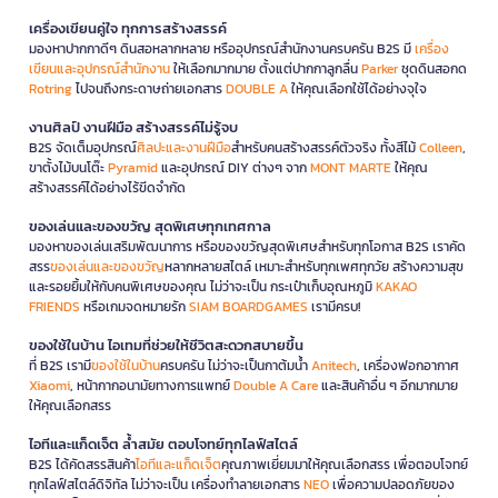
เครื่องเขียนคู่ใจ ทุกการสร้างสรรค์
มองหาปากกาดีๆ ดินสอหลากหลาย หรืออุปกรณ์สำนักงานครบครัน B2S มี
เครื่อง
เขียนและอุปกรณ์สำนักงาน
ให้เลือกมากมาย ตั้งแต่ปากกาลูกลื่น
Parker
ชุดดินสอกด
Rotring
ไปจนถึงกระดาษถ่ายเอกสาร
DOUBLE A
ให้คุณเลือกใช้ได้อย่างจุใจ
งานศิลป์ งานฝีมือ สร้างสรรค์ไม่รู้จบ
B2S จัดเต็มอุปกรณ์
ศิลปะและงานฝีมือ
สำหรับคนสร้างสรรค์ตัวจริง ทั้งสีไม้
Colleen
,
ขาตั้งไม้บนโต๊ะ
Pyramid
และอุปกรณ์ DIY ต่างๆ จาก
MONT MARTE
ให้คุณ
สร้างสรรค์ได้อย่างไร้ขีดจำกัด
ของเล่นและของขวัญ สุดพิเศษทุกเทศกาล
มองหาของเล่นเสริมพัฒนาการ หรือของขวัญสุดพิเศษสำหรับทุกโอกาส B2S เราคัด
สรร
ของเล่นและของขวัญ
หลากหลายสไตล์ เหมาะสำหรับทุกเพศทุกวัย สร้างความสุข
และรอยยิ้มให้กับคนพิเศษของคุณ ไม่ว่าจะเป็น กระเป๋าเก็บอุณหภูมิ
KAKAO
FRIENDS
หรือเกมจดหมายรัก
SIAM BOARDGAMES
เรามีครบ!
ของใช้ในบ้าน ไอเทมที่ช่วยให้ชีวิตสะดวกสบายขึ้น
ที่ B2S เรามี
ของใช้ในบ้าน
ครบครัน ไม่ว่าจะเป็นกาต้มน้ำ
Anitech
, เครื่องฟอกอากาศ
Xiaomi
, หน้ากากอนามัยทางการแพทย์
Double A Care
และสินค้าอื่น ๆ อีกมากมาย
ให้คุณเลือกสรร
ไอทีและแก็ดเจ็ต ล้ำสมัย ตอบโจทย์ทุกไลฟ์สไตล์
B2S ได้คัดสรรสินค้า
ไอทีและแก็ดเจ็ต
คุณภาพเยี่ยมมาให้คุณเลือกสรร เพื่อตอบโจทย์
ทุกไลฟ์สไตล์ดิจิทัล ไม่ว่าจะเป็น เครื่องทำลายเอกสาร
NEO
เพื่อความปลอดภัยของ