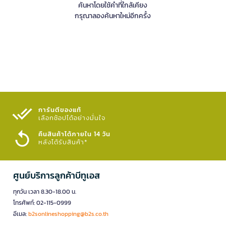
ค้นหาโดยใช้คำที่ใกล้เคียง
กรุณาลองค้นหาใหม่อีกครั้ง
การันตีของแท้
เลือกช้อปได้อย่างมั่นใจ​
คืนสินค้าได้ภายใน 14 วัน
หลังได้รับสินค้า*
ศูนย์บริการลูกค้าบีทูเอส
ทุกวัน เวลา 8.30-18.00 น.
โทรศัพท์: 02-115-0999
อีเมล:
b2sonlineshopping@b2s.co.th