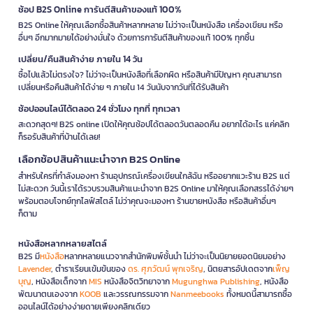
ช้อป B2S Online การันตีสินค้าของแท้ 100%
B2S Online ให้คุณเลือกซื้อสินค้าหลากหลาย ไม่ว่าจะเป็นหนังสือ เครื่องเขียน หรือ
อื่นๆ อีกมากมายได้อย่างมั่นใจ ด้วยการการันตีสินค้าของแท้ 100% ทุกชิ้น
เปลี่ยน/คืนสินค้าง่าย ภายใน 14 วัน
ซื้อไปแล้วไม่ตรงใจ? ไม่ว่าจะเป็นหนังสือที่เลือกผิด หรือสินค้ามีปัญหา คุณสามารถ
เปลี่ยนหรือคืนสินค้าได้ง่าย ๆ ภายใน 14 วันนับจากวันที่ได้รับสินค้า
ช้อปออนไลน์ได้ตลอด 24 ชั่วโมง ทุกที่ ทุกเวลา
สะดวกสุดๆ! B2S online เปิดให้คุณช้อปได้ตลอดวันตลอดคืน อยากได้อะไร แค่คลิก
ก็รอรับสินค้าที่บ้านได้เลย!
เลือกช้อปสินค้าแนะนำจาก B2S Online
สำหรับใครที่กำลังมองหา ร้านอุปกรณ์เครื่องเขียนใกล้ฉัน หรืออยากแวะร้าน B2S แต่
ไม่สะดวก วันนี้เราได้รวบรวมสินค้าแนะนำจาก B2S Online มาให้คุณเลือกสรรได้ง่ายๆ
พร้อมตอบโจทย์ทุกไลฟ์สไตล์ ไม่ว่าคุณจะมองหา ร้านขายหนังสือ หรือสินค้าอื่นๆ
ก็ตาม
หนังสือหลากหลายสไตล์
B2S มี
หนังสือ
หลากหลายแนวจากสำนักพิมพ์ชั้นนำ ไม่ว่าจะเป็นนิยายยอดนิยมอย่าง
Lavender
, ตำราเรียนเข้มข้นของ
ดร. ศุภวัฒน์ พุกเจริญ
, นิตยสารอัปเดตจาก
เพ็ญ
บุญ
, หนังสือเด็กจาก
MIS
หนังสือจิตวิทยาจาก
Mugunghwa Publishing
, หนังสือ
พัฒนาตนเองจาก
KOOB
และวรรณกรรมจาก
Nanmeebooks
ทั้งหมดนี้สามารถซื้อ
ออนไลน์ได้อย่างง่ายดายเพียงคลิกเดียว