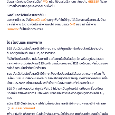
ข้อมูล, เอ็กซ์เทอนัลฮาร์ดดิสก์
WD
, หรือ คีย์บอร์ดไร้สายเมาส์คอมโบ
GEEZER
ที่ช่วย
ให้การทำงานของคุณสะดวกสบายยิ่งขึ้น
เฟอร์นิเจอร์ดีไซน์ครบฟังก์ชั่น
นอกจากนี้ B2S ยังมี
เฟอร์นิเจอร์
ครบทุกฟังก์ชันให้คุณได้เลือกสรรเพื่อตกแต่งบ้าน
และที่ทำงาน ไม่ว่าจะเป็นโต๊ะทำงานพับได้ จากแบรนด์
ONE
หรือ เก้าอี้ทำงาน
Furradec
ก็มีให้เลือกครบครัน
โปรโมชั่นและสิทธิพิเศษ
B2S จัดเต็มโปรโมชั่นและสิทธิพิเศษมากมายให้คุณเลือกช้อปออนไลน์ได้อย่างจุใจ
อัปเดตทุกเดือนกับแคมเปญลดราคาแรง
ทั้งสินค้าเครื่องเขียน หนังสือขายดี และไอเทมไลฟ์สไตล์สุดชิค พร้อมคูปองส่วนลด
และดีลพิเศษเมื่อช้อปผ่าน B2S.co.th เท่านั้น นอกจากนี้ B2S ยังใจดีส่งฟรีทั่วประเทศ
*เมื่อสั่งครบขั้นต่ำที่บริษัทกำหนด
B2S จัดเต็มโปรโมชั่นและสิทธิพิเศษเพียบ ช้อปออนไลน์ได้เลย! ลดแรงทุกเดือน ทั้ง
เครื่องเขียน หนังสือดัง ของไอเทมไลฟ์สไตล์สุดชิค พร้อมคูปองส่วนลดพิเศษเมื่อซื้อ
ผ่าน B2S.co.th เท่านั้น และส่งฟรีทั่วไทย *เมื่อสั่งครบขั้นต่ำที่บริษัทกำหนด
B2S มีทุกอย่างตอบโจทย์ทุกไลฟ์สไตล์ ไม่ว่าจะเป็นอุปกรณ์อ่านเขียน เครื่องเขียน
ของเล่นเสริมพัฒนาการ หรือเฟอร์นิเจอร์ ช้อปง่าย สะดวก ทุกที่ ทุกเวลา แค่มี App
B2S
สมัคร B2S Club รับข่าวสารโปรโมชั่นก่อนใคร และสิทธิพิเศษเฉพาะสมาชิก! คลิกเลย
สมัครสมาชิกเลย!
👉
#ร้านหนังสือ #ร้านขายหนังสือ ใกล้ฉัน #กระเป๋าใส่ดินสอ #เครื่องเขียนออนไลน์ #ซื้อ