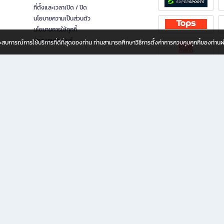
ที่ตั้งและเวลาเปิด / ปิด
นโยบายความเป็นส่วนตัว
นโยบายการใช้คุกกี้
นักลงทุนสัมพันธ์
อประสบการณ์การใช้บริการที่ดีที่สุดของท่าน ท่านสามารถศึกษาวิธีการตั้งค่าการควบคุมคุกกี้ของท่าน
ทุกวัย
ขียน ให้คุณรู้สึกเหมือนมีร้านหนังสือใกล้ฉันอยู่ในมือ ช้อปง่าย ไม่ต้องออกจากบ้าน เพราะ b2
 ชั่วโมง พร้อมโปรโมชั่นและสิทธิพิเศษมากมาย