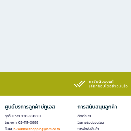
การันตีของแท้
เลือกช้อปได้อย่างมั่นใจ​
ศูนย์บริการลูกค้าบีทูเอส
การสนับสนุนลูกค้า
ทุกวัน เวลา 8.30-18.00 น.
ติดต่อเรา
โทรศัพท์: 02-115-0999
วิธีการช้อปออนไลน์
อีเมล:
b2sonlineshopping@b2s.co.th
การจัดส่งสินค้า