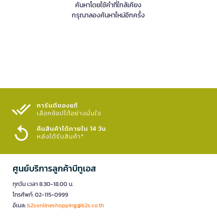
ค้นหาโดยใช้คำที่ใกล้เคียง
กรุณาลองค้นหาใหม่อีกครั้ง
การันตีของแท้
เลือกช้อปได้อย่างมั่นใจ​
คืนสินค้าได้ภายใน 14 วัน
หลังได้รับสินค้า*
ศูนย์บริการลูกค้าบีทูเอส
ทุกวัน เวลา 8.30-18.00 น.
โทรศัพท์: 02-115-0999
อีเมล:
b2sonlineshopping@b2s.co.th