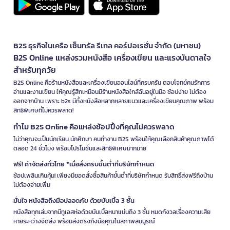
B2S ธุรกิจในเครือ เซ็นทรัล รีเทล คอร์ปอเรชั่น จำกัด (มหาชน)
B2S Online แหล่งรวมหนังสือ เครื่องเขียน และแรงบันดาลใจ
สำหรับทุกวัย
B2S Online คือร้านหนังสือและเครื่องเขียนออนไลน์ที่ครบครัน ตอบโจทย์คนรักการ
อ่านและงานเขียน ให้คุณรู้สึกเหมือนมีร้านหนังสือใกล้ฉันอยู่ในมือ ช้อปง่าย ไม่ต้อง
ออกจากบ้าน เพราะ b2s มีทั้งหนังสือหลากหลายแนวและเครื่องเขียนคุณภาพ พร้อม
สิทธิพิเศษที่ไม่ควรพลาด!
ทำไม B2S Online คือแหล่งช้อปปิ้งที่คุณไม่ควรพลาด
ไม่ว่าคุณจะเป็นนักเรียน นักศึกษา คนทำงาน B2S พร้อมให้คุณเลือกสินค้าคุณภาพได้
ตลอด 24 ชั่วโมง พร้อมโปรโมชั่นและสิทธิพิเศษมากมาย
ฟรี! ค่าจัดส่งทั่วไทย *เมื่อสั่งครบขั้นต่ำที่บริษัทกำหนด
ช้อปเพลินเกินคุ้ม! เพียงมียอดสั่งซื้อสินค้าขั้นต่ำที่บริษัทกำหนด รับสิทธิ์ส่งฟรีถึงบ้าน
ไม่ต้องจ่ายเพิ่ม
มั่นใจ หนังสือถึงมือปลอดภัย ด้วยบับเบิ้ล 3 ชั้น
หนังสือทุกเล่มจากบีทูเอสห่อด้วยบับเบิ้ลหนาแน่นถึง 3 ชั้น หมดกังวลเรื่องความเสีย
หายระหว่างจัดส่ง พร้อมส่งตรงถึงมือคุณในสภาพสมบูรณ์