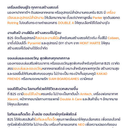
เครื่องเขียนคู่ใจ ทุกการสร้างสรรค์
มองหาปากกาดีๆ ดินสอหลากหลาย หรืออุปกรณ์สำนักงานครบครัน B2S มี
เครื่อง
เขียนและอุปกรณ์สำนักงาน
ให้เลือกมากมาย ตั้งแต่ปากกาลูกลื่น
Parker
ชุดดินสอกด
Rotring
ไปจนถึงกระดาษถ่ายเอกสาร
DOUBLE A
ให้คุณเลือกใช้ได้อย่างจุใจ
งานศิลป์ งานฝีมือ สร้างสรรค์ไม่รู้จบ
B2S จัดเต็มอุปกรณ์
ศิลปะและงานฝีมือ
สำหรับคนสร้างสรรค์ตัวจริง ทั้งสีไม้
Colleen
,
ขาตั้งไม้บนโต๊ะ
Pyramid
และอุปกรณ์ DIY ต่างๆ จาก
MONT MARTE
ให้คุณ
สร้างสรรค์ได้อย่างไร้ขีดจำกัด
ของเล่นและของขวัญ สุดพิเศษทุกเทศกาล
มองหาของเล่นเสริมพัฒนาการ หรือของขวัญสุดพิเศษสำหรับทุกโอกาส B2S เราคัด
สรร
ของเล่นและของขวัญ
หลากหลายสไตล์ เหมาะสำหรับทุกเพศทุกวัย สร้างความสุข
และรอยยิ้มให้กับคนพิเศษของคุณ ไม่ว่าจะเป็น กระเป๋าเก็บอุณหภูมิ
KAKAO
FRIENDS
หรือเกมจดหมายรัก
SIAM BOARDGAMES
เรามีครบ!
ของใช้ในบ้าน ไอเทมที่ช่วยให้ชีวิตสะดวกสบายขึ้น
ที่ B2S เรามี
ของใช้ในบ้าน
ครบครัน ไม่ว่าจะเป็นกาต้มน้ำ
Anitech
, เครื่องฟอกอากาศ
Xiaomi
, หน้ากากอนามัยทางการแพทย์
Double A Care
และสินค้าอื่น ๆ อีกมากมาย
ให้คุณเลือกสรร
ไอทีและแก็ดเจ็ต ล้ำสมัย ตอบโจทย์ทุกไลฟ์สไตล์
B2S ได้คัดสรรสินค้า
ไอทีและแก็ดเจ็ต
คุณภาพเยี่ยมมาให้คุณเลือกสรร เพื่อตอบโจทย์
ทุกไลฟ์สไตล์ดิจิทัล ไม่ว่าจะเป็น เครื่องทำลายเอกสาร
NEO
เพื่อความปลอดภัยของ