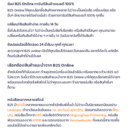
ช้อป B2S Online การันตีสินค้าของแท้ 100%
B2S Online ให้คุณเลือกซื้อสินค้าหลากหลาย ไม่ว่าจะเป็นหนังสือ เครื่องเขียน หรือ
อื่นๆ อีกมากมายได้อย่างมั่นใจ ด้วยการการันตีสินค้าของแท้ 100% ทุกชิ้น
เปลี่ยน/คืนสินค้าง่าย ภายใน 14 วัน
ซื้อไปแล้วไม่ตรงใจ? ไม่ว่าจะเป็นหนังสือที่เลือกผิด หรือสินค้ามีปัญหา คุณสามารถ
เปลี่ยนหรือคืนสินค้าได้ง่าย ๆ ภายใน 14 วันนับจากวันที่ได้รับสินค้า
ช้อปออนไลน์ได้ตลอด 24 ชั่วโมง ทุกที่ ทุกเวลา
สะดวกสุดๆ! B2S online เปิดให้คุณช้อปได้ตลอดวันตลอดคืน อยากได้อะไร แค่คลิก
ก็รอรับสินค้าที่บ้านได้เลย!
เลือกช้อปสินค้าแนะนำจาก B2S Online
สำหรับใครที่กำลังมองหา ร้านอุปกรณ์เครื่องเขียนใกล้ฉัน หรืออยากแวะร้าน B2S แต่
ไม่สะดวก วันนี้เราได้รวบรวมสินค้าแนะนำจาก B2S Online มาให้คุณเลือกสรรได้ง่ายๆ
พร้อมตอบโจทย์ทุกไลฟ์สไตล์ ไม่ว่าคุณจะมองหา ร้านขายหนังสือ หรือสินค้าอื่นๆ
ก็ตาม
หนังสือหลากหลายสไตล์
B2S มี
หนังสือ
หลากหลายแนวจากสำนักพิมพ์ชั้นนำ ไม่ว่าจะเป็นนิยายยอดนิยมอย่าง
Lavender
, ตำราเรียนเข้มข้นของ
ดร. ศุภวัฒน์ พุกเจริญ
, นิตยสารอัปเดตจาก
เพ็ญ
บุญ
, หนังสือเด็กจาก
MIS
หนังสือจิตวิทยาจาก
Mugunghwa Publishing
, หนังสือ
พัฒนาตนเองจาก
KOOB
และวรรณกรรมจาก
Nanmeebooks
ทั้งหมดนี้สามารถซื้อ
ออนไลน์ได้อย่างง่ายดายเพียงคลิกเดียว