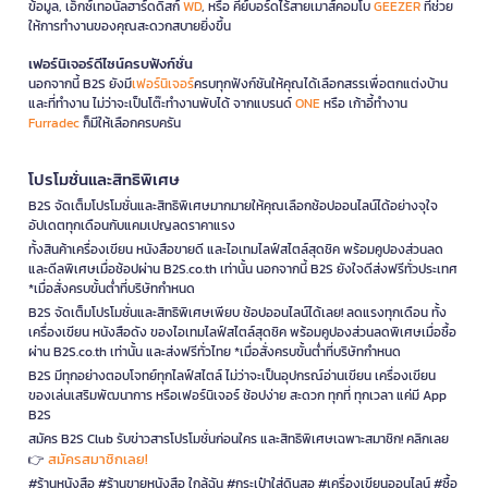
ข้อมูล, เอ็กซ์เทอนัลฮาร์ดดิสก์
WD
, หรือ คีย์บอร์ดไร้สายเมาส์คอมโบ
GEEZER
ที่ช่วย
ให้การทำงานของคุณสะดวกสบายยิ่งขึ้น
เฟอร์นิเจอร์ดีไซน์ครบฟังก์ชั่น
นอกจากนี้ B2S ยังมี
เฟอร์นิเจอร์
ครบทุกฟังก์ชันให้คุณได้เลือกสรรเพื่อตกแต่งบ้าน
และที่ทำงาน ไม่ว่าจะเป็นโต๊ะทำงานพับได้ จากแบรนด์
ONE
หรือ เก้าอี้ทำงาน
Furradec
ก็มีให้เลือกครบครัน
โปรโมชั่นและสิทธิพิเศษ
B2S จัดเต็มโปรโมชั่นและสิทธิพิเศษมากมายให้คุณเลือกช้อปออนไลน์ได้อย่างจุใจ
อัปเดตทุกเดือนกับแคมเปญลดราคาแรง
ทั้งสินค้าเครื่องเขียน หนังสือขายดี และไอเทมไลฟ์สไตล์สุดชิค พร้อมคูปองส่วนลด
และดีลพิเศษเมื่อช้อปผ่าน B2S.co.th เท่านั้น นอกจากนี้ B2S ยังใจดีส่งฟรีทั่วประเทศ
*เมื่อสั่งครบขั้นต่ำที่บริษัทกำหนด
B2S จัดเต็มโปรโมชั่นและสิทธิพิเศษเพียบ ช้อปออนไลน์ได้เลย! ลดแรงทุกเดือน ทั้ง
เครื่องเขียน หนังสือดัง ของไอเทมไลฟ์สไตล์สุดชิค พร้อมคูปองส่วนลดพิเศษเมื่อซื้อ
ผ่าน B2S.co.th เท่านั้น และส่งฟรีทั่วไทย *เมื่อสั่งครบขั้นต่ำที่บริษัทกำหนด
B2S มีทุกอย่างตอบโจทย์ทุกไลฟ์สไตล์ ไม่ว่าจะเป็นอุปกรณ์อ่านเขียน เครื่องเขียน
ของเล่นเสริมพัฒนาการ หรือเฟอร์นิเจอร์ ช้อปง่าย สะดวก ทุกที่ ทุกเวลา แค่มี App
B2S
สมัคร B2S Club รับข่าวสารโปรโมชั่นก่อนใคร และสิทธิพิเศษเฉพาะสมาชิก! คลิกเลย
สมัครสมาชิกเลย!
👉
#ร้านหนังสือ #ร้านขายหนังสือ ใกล้ฉัน #กระเป๋าใส่ดินสอ #เครื่องเขียนออนไลน์ #ซื้อ