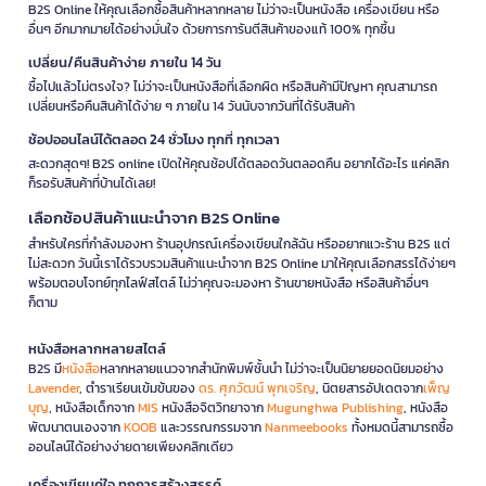
B2S Online ให้คุณเลือกซื้อสินค้าหลากหลาย ไม่ว่าจะเป็นหนังสือ เครื่องเขียน หรือ
อื่นๆ อีกมากมายได้อย่างมั่นใจ ด้วยการการันตีสินค้าของแท้ 100% ทุกชิ้น
เปลี่ยน/คืนสินค้าง่าย ภายใน 14 วัน
ซื้อไปแล้วไม่ตรงใจ? ไม่ว่าจะเป็นหนังสือที่เลือกผิด หรือสินค้ามีปัญหา คุณสามารถ
เปลี่ยนหรือคืนสินค้าได้ง่าย ๆ ภายใน 14 วันนับจากวันที่ได้รับสินค้า
ช้อปออนไลน์ได้ตลอด 24 ชั่วโมง ทุกที่ ทุกเวลา
สะดวกสุดๆ! B2S online เปิดให้คุณช้อปได้ตลอดวันตลอดคืน อยากได้อะไร แค่คลิก
ก็รอรับสินค้าที่บ้านได้เลย!
เลือกช้อปสินค้าแนะนำจาก B2S Online
สำหรับใครที่กำลังมองหา ร้านอุปกรณ์เครื่องเขียนใกล้ฉัน หรืออยากแวะร้าน B2S แต่
ไม่สะดวก วันนี้เราได้รวบรวมสินค้าแนะนำจาก B2S Online มาให้คุณเลือกสรรได้ง่ายๆ
พร้อมตอบโจทย์ทุกไลฟ์สไตล์ ไม่ว่าคุณจะมองหา ร้านขายหนังสือ หรือสินค้าอื่นๆ
ก็ตาม
หนังสือหลากหลายสไตล์
B2S มี
หนังสือ
หลากหลายแนวจากสำนักพิมพ์ชั้นนำ ไม่ว่าจะเป็นนิยายยอดนิยมอย่าง
Lavender
, ตำราเรียนเข้มข้นของ
ดร. ศุภวัฒน์ พุกเจริญ
, นิตยสารอัปเดตจาก
เพ็ญ
บุญ
, หนังสือเด็กจาก
MIS
หนังสือจิตวิทยาจาก
Mugunghwa Publishing
, หนังสือ
พัฒนาตนเองจาก
KOOB
และวรรณกรรมจาก
Nanmeebooks
ทั้งหมดนี้สามารถซื้อ
ออนไลน์ได้อย่างง่ายดายเพียงคลิกเดียว
เครื่องเขียนคู่ใจ ทุกการสร้างสรรค์