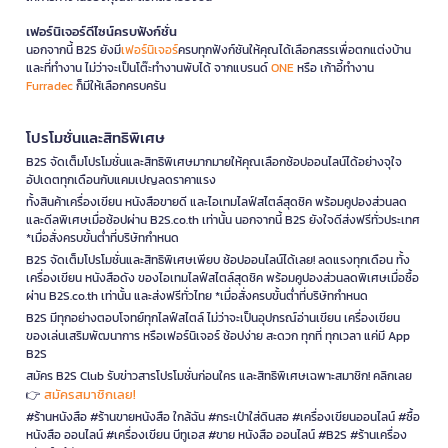
เฟอร์นิเจอร์ดีไซน์ครบฟังก์ชั่น
นอกจากนี้ B2S ยังมี
เฟอร์นิเจอร์
ครบทุกฟังก์ชันให้คุณได้เลือกสรรเพื่อตกแต่งบ้าน
และที่ทำงาน ไม่ว่าจะเป็นโต๊ะทำงานพับได้ จากแบรนด์
ONE
หรือ เก้าอี้ทำงาน
Furradec
ก็มีให้เลือกครบครัน
โปรโมชั่นและสิทธิพิเศษ
B2S จัดเต็มโปรโมชั่นและสิทธิพิเศษมากมายให้คุณเลือกช้อปออนไลน์ได้อย่างจุใจ
อัปเดตทุกเดือนกับแคมเปญลดราคาแรง
ทั้งสินค้าเครื่องเขียน หนังสือขายดี และไอเทมไลฟ์สไตล์สุดชิค พร้อมคูปองส่วนลด
และดีลพิเศษเมื่อช้อปผ่าน B2S.co.th เท่านั้น นอกจากนี้ B2S ยังใจดีส่งฟรีทั่วประเทศ
*เมื่อสั่งครบขั้นต่ำที่บริษัทกำหนด
B2S จัดเต็มโปรโมชั่นและสิทธิพิเศษเพียบ ช้อปออนไลน์ได้เลย! ลดแรงทุกเดือน ทั้ง
เครื่องเขียน หนังสือดัง ของไอเทมไลฟ์สไตล์สุดชิค พร้อมคูปองส่วนลดพิเศษเมื่อซื้อ
ผ่าน B2S.co.th เท่านั้น และส่งฟรีทั่วไทย *เมื่อสั่งครบขั้นต่ำที่บริษัทกำหนด
B2S มีทุกอย่างตอบโจทย์ทุกไลฟ์สไตล์ ไม่ว่าจะเป็นอุปกรณ์อ่านเขียน เครื่องเขียน
ของเล่นเสริมพัฒนาการ หรือเฟอร์นิเจอร์ ช้อปง่าย สะดวก ทุกที่ ทุกเวลา แค่มี App
B2S
สมัคร B2S Club รับข่าวสารโปรโมชั่นก่อนใคร และสิทธิพิเศษเฉพาะสมาชิก! คลิกเลย
สมัครสมาชิกเลย!
👉
#ร้านหนังสือ #ร้านขายหนังสือ ใกล้ฉัน #กระเป๋าใส่ดินสอ #เครื่องเขียนออนไลน์ #ซื้อ
หนังสือ ออนไลน์ #เครื่องเขียน บีทูเอส #ขาย หนังสือ ออนไลน์ #B2S #ร้านเครื่อง