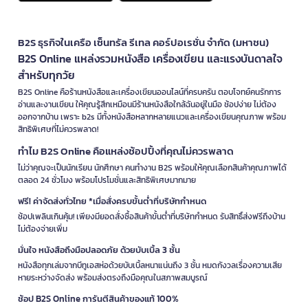
B2S ธุรกิจในเครือ เซ็นทรัล รีเทล คอร์ปอเรชั่น จำกัด (มหาชน)
B2S Online แหล่งรวมหนังสือ เครื่องเขียน และแรงบันดาลใจ
สำหรับทุกวัย
B2S Online คือร้านหนังสือและเครื่องเขียนออนไลน์ที่ครบครัน ตอบโจทย์คนรักการ
อ่านและงานเขียน ให้คุณรู้สึกเหมือนมีร้านหนังสือใกล้ฉันอยู่ในมือ ช้อปง่าย ไม่ต้อง
ออกจากบ้าน เพราะ b2s มีทั้งหนังสือหลากหลายแนวและเครื่องเขียนคุณภาพ พร้อม
สิทธิพิเศษที่ไม่ควรพลาด!
ทำไม B2S Online คือแหล่งช้อปปิ้งที่คุณไม่ควรพลาด
ไม่ว่าคุณจะเป็นนักเรียน นักศึกษา คนทำงาน B2S พร้อมให้คุณเลือกสินค้าคุณภาพได้
ตลอด 24 ชั่วโมง พร้อมโปรโมชั่นและสิทธิพิเศษมากมาย
ฟรี! ค่าจัดส่งทั่วไทย *เมื่อสั่งครบขั้นต่ำที่บริษัทกำหนด
ช้อปเพลินเกินคุ้ม! เพียงมียอดสั่งซื้อสินค้าขั้นต่ำที่บริษัทกำหนด รับสิทธิ์ส่งฟรีถึงบ้าน
ไม่ต้องจ่ายเพิ่ม
มั่นใจ หนังสือถึงมือปลอดภัย ด้วยบับเบิ้ล 3 ชั้น
หนังสือทุกเล่มจากบีทูเอสห่อด้วยบับเบิ้ลหนาแน่นถึง 3 ชั้น หมดกังวลเรื่องความเสีย
หายระหว่างจัดส่ง พร้อมส่งตรงถึงมือคุณในสภาพสมบูรณ์
ช้อป B2S Online การันตีสินค้าของแท้ 100%