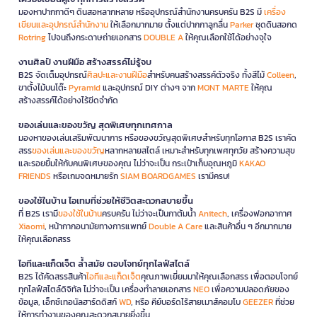
มองหาปากกาดีๆ ดินสอหลากหลาย หรืออุปกรณ์สำนักงานครบครัน B2S มี
เครื่อง
เขียนและอุปกรณ์สำนักงาน
ให้เลือกมากมาย ตั้งแต่ปากกาลูกลื่น
Parker
ชุดดินสอกด
Rotring
ไปจนถึงกระดาษถ่ายเอกสาร
DOUBLE A
ให้คุณเลือกใช้ได้อย่างจุใจ
งานศิลป์ งานฝีมือ สร้างสรรค์ไม่รู้จบ
B2S จัดเต็มอุปกรณ์
ศิลปะและงานฝีมือ
สำหรับคนสร้างสรรค์ตัวจริง ทั้งสีไม้
Colleen
,
ขาตั้งไม้บนโต๊ะ
Pyramid
และอุปกรณ์ DIY ต่างๆ จาก
MONT MARTE
ให้คุณ
สร้างสรรค์ได้อย่างไร้ขีดจำกัด
ของเล่นและของขวัญ สุดพิเศษทุกเทศกาล
มองหาของเล่นเสริมพัฒนาการ หรือของขวัญสุดพิเศษสำหรับทุกโอกาส B2S เราคัด
สรร
ของเล่นและของขวัญ
หลากหลายสไตล์ เหมาะสำหรับทุกเพศทุกวัย สร้างความสุข
และรอยยิ้มให้กับคนพิเศษของคุณ ไม่ว่าจะเป็น กระเป๋าเก็บอุณหภูมิ
KAKAO
FRIENDS
หรือเกมจดหมายรัก
SIAM BOARDGAMES
เรามีครบ!
ของใช้ในบ้าน ไอเทมที่ช่วยให้ชีวิตสะดวกสบายขึ้น
ที่ B2S เรามี
ของใช้ในบ้าน
ครบครัน ไม่ว่าจะเป็นกาต้มน้ำ
Anitech
, เครื่องฟอกอากาศ
Xiaomi
, หน้ากากอนามัยทางการแพทย์
Double A Care
และสินค้าอื่น ๆ อีกมากมาย
ให้คุณเลือกสรร
ไอทีและแก็ดเจ็ต ล้ำสมัย ตอบโจทย์ทุกไลฟ์สไตล์
B2S ได้คัดสรรสินค้า
ไอทีและแก็ดเจ็ต
คุณภาพเยี่ยมมาให้คุณเลือกสรร เพื่อตอบโจทย์
ทุกไลฟ์สไตล์ดิจิทัล ไม่ว่าจะเป็น เครื่องทำลายเอกสาร
NEO
เพื่อความปลอดภัยของ
ข้อมูล, เอ็กซ์เทอนัลฮาร์ดดิสก์
WD
, หรือ คีย์บอร์ดไร้สายเมาส์คอมโบ
GEEZER
ที่ช่วย
ให้การทำงานของคุณสะดวกสบายยิ่งขึ้น