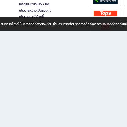
ที่ตั้งและเวลาเปิด / ปิด
นโยบายความเป็นส่วนตัว
นโยบายการใช้คุกกี้
นักลงทุนสัมพันธ์
อประสบการณ์การใช้บริการที่ดีที่สุดของท่าน ท่านสามารถศึกษาวิธีการตั้งค่าการควบคุมคุกกี้ของท่าน
ทุกวัย
ขียน ให้คุณรู้สึกเหมือนมีร้านหนังสือใกล้ฉันอยู่ในมือ ช้อปง่าย ไม่ต้องออกจากบ้าน เพราะ b2
 ชั่วโมง พร้อมโปรโมชั่นและสิทธิพิเศษมากมาย