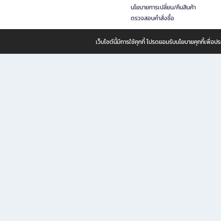
นโยบายการเปลี่ยน/คืนสินค้า
ตรวจสอบคำสั่งซื้อ
เว็บไซต์นี้มีการใช้คุกกี้ โปรดยอมรับนโยบายคุกกี้เพื่
B2S ธุรกิจในเครือ เซ็นทรัล รีเทล คอร์ปอเรชั่น จำกัด (มหาชน)
B2S Online แหล่งรวมหนังสือ เครื่องเขียน และแรงบันดาลใจสำหรับ
B2S Online คือร้านหนังสือและเครื่องเขียนออนไลน์ที่ครบครัน ตอบโจทย์คนรักการอ่านและงานเ
ทำไม B2S Online คือแหล่งช้อปปิ้งที่คุณไม่ควรพลาด
ไม่ว่าคุณจะเป็นนักเรียน นักศึกษา คนทำงาน B2S พร้อมให้คุณเลือกสินค้าคุณภาพได้ตลอด 24