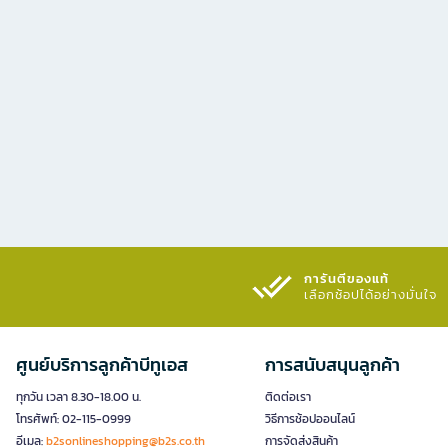
การันตีของแท้
เลือกช้อปได้อย่างมั่นใจ​
ศูนย์บริการลูกค้าบีทูเอส
การสนับสนุนลูกค้า
ทุกวัน เวลา 8.30-18.00 น.
ติดต่อเรา
โทรศัพท์: 02-115-0999
วิธีการช้อปออนไลน์
อีเมล:
b2sonlineshopping@b2s.co.th
การจัดส่งสินค้า