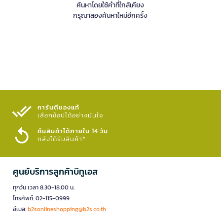
ค้นหาโดยใช้คำที่ใกล้เคียง
กรุณาลองค้นหาใหม่อีกครั้ง
การันตีของแท้
เลือกช้อปได้อย่างมั่นใจ​
คืนสินค้าได้ภายใน 14 วัน
หลังได้รับสินค้า*
ศูนย์บริการลูกค้าบีทูเอส
ทุกวัน เวลา 8.30-18.00 น.
โทรศัพท์: 02-115-0999
อีเมล:
b2sonlineshopping@b2s.co.th