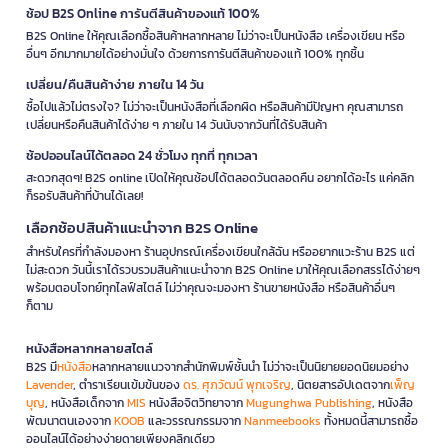
ช้อป B2S Online การันตีสินค้าของแท้ 100%
B2S Online ให้คุณเลือกซื้อสินค้าหลากหลาย ไม่ว่าจะเป็นหนังสือ เครื่องเขียน หรือ
อื่นๆ อีกมากมายได้อย่างมั่นใจ ด้วยการการันตีสินค้าของแท้ 100% ทุกชิ้น
เปลี่ยน/คืนสินค้าง่าย ภายใน 14 วัน
ซื้อไปแล้วไม่ตรงใจ? ไม่ว่าจะเป็นหนังสือที่เลือกผิด หรือสินค้ามีปัญหา คุณสามารถ
เปลี่ยนหรือคืนสินค้าได้ง่าย ๆ ภายใน 14 วันนับจากวันที่ได้รับสินค้า
ช้อปออนไลน์ได้ตลอด 24 ชั่วโมง ทุกที่ ทุกเวลา
สะดวกสุดๆ! B2S online เปิดให้คุณช้อปได้ตลอดวันตลอดคืน อยากได้อะไร แค่คลิก
ก็รอรับสินค้าที่บ้านได้เลย!
เลือกช้อปสินค้าแนะนำจาก B2S Online
สำหรับใครที่กำลังมองหา ร้านอุปกรณ์เครื่องเขียนใกล้ฉัน หรืออยากแวะร้าน B2S แต่
ไม่สะดวก วันนี้เราได้รวบรวมสินค้าแนะนำจาก B2S Online มาให้คุณเลือกสรรได้ง่ายๆ
พร้อมตอบโจทย์ทุกไลฟ์สไตล์ ไม่ว่าคุณจะมองหา ร้านขายหนังสือ หรือสินค้าอื่นๆ
ก็ตาม
หนังสือหลากหลายสไตล์
B2S มี
หนังสือ
หลากหลายแนวจากสำนักพิมพ์ชั้นนำ ไม่ว่าจะเป็นนิยายยอดนิยมอย่าง
Lavender
, ตำราเรียนเข้มข้นของ
ดร. ศุภวัฒน์ พุกเจริญ
, นิตยสารอัปเดตจาก
เพ็ญ
บุญ
, หนังสือเด็กจาก
MIS
หนังสือจิตวิทยาจาก
Mugunghwa Publishing
, หนังสือ
พัฒนาตนเองจาก
KOOB
และวรรณกรรมจาก
Nanmeebooks
ทั้งหมดนี้สามารถซื้อ
ออนไลน์ได้อย่างง่ายดายเพียงคลิกเดียว