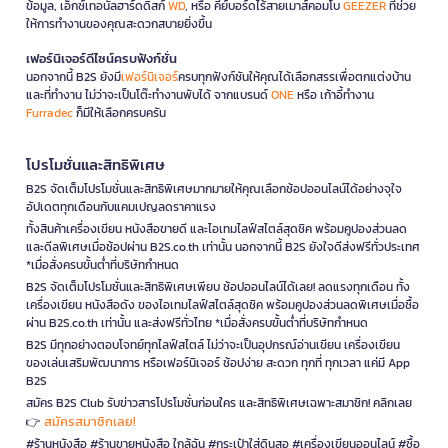
ข้อมูล, เอ็กซ์เทอนัลฮาร์ดดิสก์
WD
, หรือ คีย์บอร์ดไร้สายเมาส์คอมโบ
GEEZER
ที่ช่วย
ให้การทำงานของคุณสะดวกสบายยิ่งขึ้น
เฟอร์นิเจอร์ดีไซน์ครบฟังก์ชั่น
นอกจากนี้ B2S ยังมี
เฟอร์นิเจอร์
ครบทุกฟังก์ชันให้คุณได้เลือกสรรเพื่อตกแต่งบ้าน
และที่ทำงาน ไม่ว่าจะเป็นโต๊ะทำงานพับได้ จากแบรนด์
ONE
หรือ เก้าอี้ทำงาน
Furradec
ก็มีให้เลือกครบครัน
โปรโมชั่นและสิทธิพิเศษ
B2S จัดเต็มโปรโมชั่นและสิทธิพิเศษมากมายให้คุณเลือกช้อปออนไลน์ได้อย่างจุใจ
อัปเดตทุกเดือนกับแคมเปญลดราคาแรง
ทั้งสินค้าเครื่องเขียน หนังสือขายดี และไอเทมไลฟ์สไตล์สุดชิค พร้อมคูปองส่วนลด
และดีลพิเศษเมื่อช้อปผ่าน B2S.co.th เท่านั้น นอกจากนี้ B2S ยังใจดีส่งฟรีทั่วประเทศ
*เมื่อสั่งครบขั้นต่ำที่บริษัทกำหนด
B2S จัดเต็มโปรโมชั่นและสิทธิพิเศษเพียบ ช้อปออนไลน์ได้เลย! ลดแรงทุกเดือน ทั้ง
เครื่องเขียน หนังสือดัง ของไอเทมไลฟ์สไตล์สุดชิค พร้อมคูปองส่วนลดพิเศษเมื่อซื้อ
ผ่าน B2S.co.th เท่านั้น และส่งฟรีทั่วไทย *เมื่อสั่งครบขั้นต่ำที่บริษัทกำหนด
B2S มีทุกอย่างตอบโจทย์ทุกไลฟ์สไตล์ ไม่ว่าจะเป็นอุปกรณ์อ่านเขียน เครื่องเขียน
ของเล่นเสริมพัฒนาการ หรือเฟอร์นิเจอร์ ช้อปง่าย สะดวก ทุกที่ ทุกเวลา แค่มี App
B2S
สมัคร B2S Club รับข่าวสารโปรโมชั่นก่อนใคร และสิทธิพิเศษเฉพาะสมาชิก! คลิกเลย
สมัครสมาชิกเลย!
👉
#ร้านหนังสือ #ร้านขายหนังสือ ใกล้ฉัน #กระเป๋าใส่ดินสอ #เครื่องเขียนออนไลน์ #ซื้อ