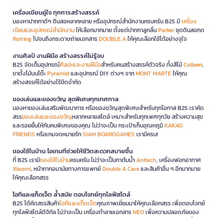
เครื่องเขียนคู่ใจ ทุกการสร้างสรรค์
มองหาปากกาดีๆ ดินสอหลากหลาย หรืออุปกรณ์สำนักงานครบครัน B2S มี
เครื่อง
เขียนและอุปกรณ์สำนักงาน
ให้เลือกมากมาย ตั้งแต่ปากกาลูกลื่น
Parker
ชุดดินสอกด
Rotring
ไปจนถึงกระดาษถ่ายเอกสาร
DOUBLE A
ให้คุณเลือกใช้ได้อย่างจุใจ
งานศิลป์ งานฝีมือ สร้างสรรค์ไม่รู้จบ
B2S จัดเต็มอุปกรณ์
ศิลปะและงานฝีมือ
สำหรับคนสร้างสรรค์ตัวจริง ทั้งสีไม้
Colleen
,
ขาตั้งไม้บนโต๊ะ
Pyramid
และอุปกรณ์ DIY ต่างๆ จาก
MONT MARTE
ให้คุณ
สร้างสรรค์ได้อย่างไร้ขีดจำกัด
ของเล่นและของขวัญ สุดพิเศษทุกเทศกาล
มองหาของเล่นเสริมพัฒนาการ หรือของขวัญสุดพิเศษสำหรับทุกโอกาส B2S เราคัด
สรร
ของเล่นและของขวัญ
หลากหลายสไตล์ เหมาะสำหรับทุกเพศทุกวัย สร้างความสุข
และรอยยิ้มให้กับคนพิเศษของคุณ ไม่ว่าจะเป็น กระเป๋าเก็บอุณหภูมิ
KAKAO
FRIENDS
หรือเกมจดหมายรัก
SIAM BOARDGAMES
เรามีครบ!
ของใช้ในบ้าน ไอเทมที่ช่วยให้ชีวิตสะดวกสบายขึ้น
ที่ B2S เรามี
ของใช้ในบ้าน
ครบครัน ไม่ว่าจะเป็นกาต้มน้ำ
Anitech
, เครื่องฟอกอากาศ
Xiaomi
, หน้ากากอนามัยทางการแพทย์
Double A Care
และสินค้าอื่น ๆ อีกมากมาย
ให้คุณเลือกสรร
ไอทีและแก็ดเจ็ต ล้ำสมัย ตอบโจทย์ทุกไลฟ์สไตล์
B2S ได้คัดสรรสินค้า
ไอทีและแก็ดเจ็ต
คุณภาพเยี่ยมมาให้คุณเลือกสรร เพื่อตอบโจทย์
ทุกไลฟ์สไตล์ดิจิทัล ไม่ว่าจะเป็น เครื่องทำลายเอกสาร
NEO
เพื่อความปลอดภัยของ