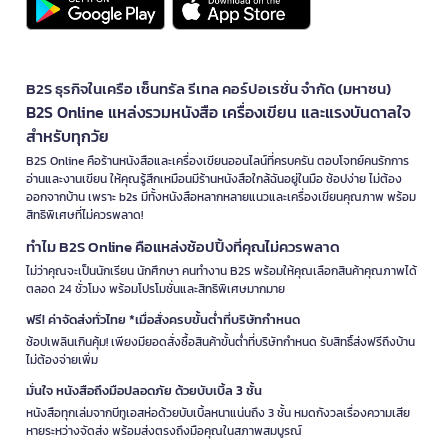
B2S ธุรกิจในเครือ เซ็นทรัล รีเทล คอร์ปอเรชั่น จำกัด (มหาชน)
B2S Online แหล่งรวมหนังสือ เครื่องเขียน และแรงบันดาลใจ
สำหรับทุกวัย
B2S Online คือร้านหนังสือและเครื่องเขียนออนไลน์ที่ครบครัน ตอบโจทย์คนรักการ
อ่านและงานเขียน ให้คุณรู้สึกเหมือนมีร้านหนังสือใกล้ฉันอยู่ในมือ ช้อปง่าย ไม่ต้อง
ออกจากบ้าน เพราะ b2s มีทั้งหนังสือหลากหลายแนวและเครื่องเขียนคุณภาพ พร้อม
สิทธิพิเศษที่ไม่ควรพลาด!
ทำไม B2S Online คือแหล่งช้อปปิ้งที่คุณไม่ควรพลาด
ไม่ว่าคุณจะเป็นนักเรียน นักศึกษา คนทำงาน B2S พร้อมให้คุณเลือกสินค้าคุณภาพได้
ตลอด 24 ชั่วโมง พร้อมโปรโมชั่นและสิทธิพิเศษมากมาย
ฟรี! ค่าจัดส่งทั่วไทย *เมื่อสั่งครบขั้นต่ำที่บริษัทกำหนด
ช้อปเพลินเกินคุ้ม! เพียงมียอดสั่งซื้อสินค้าขั้นต่ำที่บริษัทกำหนด รับสิทธิ์ส่งฟรีถึงบ้าน
ไม่ต้องจ่ายเพิ่ม
มั่นใจ หนังสือถึงมือปลอดภัย ด้วยบับเบิ้ล 3 ชั้น
หนังสือทุกเล่มจากบีทูเอสห่อด้วยบับเบิ้ลหนาแน่นถึง 3 ชั้น หมดกังวลเรื่องความเสีย
หายระหว่างจัดส่ง พร้อมส่งตรงถึงมือคุณในสภาพสมบูรณ์