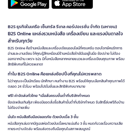
B2S ธุรกิจในเครือ เซ็นทรัล รีเทล คอร์ปอเรชั่น จำกัด (มหาชน)
B2S Online แหล่งรวมหนังสือ เครื่องเขียน และแรงบันดาลใจ
สำหรับทุกวัย
B2S Online คือร้านหนังสือและเครื่องเขียนออนไลน์ที่ครบครัน ตอบโจทย์คนรักการ
อ่านและงานเขียน ให้คุณรู้สึกเหมือนมีร้านหนังสือใกล้ฉันอยู่ในมือ ช้อปง่าย ไม่ต้อง
ออกจากบ้าน เพราะ b2s มีทั้งหนังสือหลากหลายแนวและเครื่องเขียนคุณภาพ พร้อม
สิทธิพิเศษที่ไม่ควรพลาด!
ทำไม B2S Online คือแหล่งช้อปปิ้งที่คุณไม่ควรพลาด
ไม่ว่าคุณจะเป็นนักเรียน นักศึกษา คนทำงาน B2S พร้อมให้คุณเลือกสินค้าคุณภาพได้
ตลอด 24 ชั่วโมง พร้อมโปรโมชั่นและสิทธิพิเศษมากมาย
ฟรี! ค่าจัดส่งทั่วไทย *เมื่อสั่งครบขั้นต่ำที่บริษัทกำหนด
ช้อปเพลินเกินคุ้ม! เพียงมียอดสั่งซื้อสินค้าขั้นต่ำที่บริษัทกำหนด รับสิทธิ์ส่งฟรีถึงบ้าน
ไม่ต้องจ่ายเพิ่ม
มั่นใจ หนังสือถึงมือปลอดภัย ด้วยบับเบิ้ล 3 ชั้น
หนังสือทุกเล่มจากบีทูเอสห่อด้วยบับเบิ้ลหนาแน่นถึง 3 ชั้น หมดกังวลเรื่องความเสีย
หายระหว่างจัดส่ง พร้อมส่งตรงถึงมือคุณในสภาพสมบูรณ์