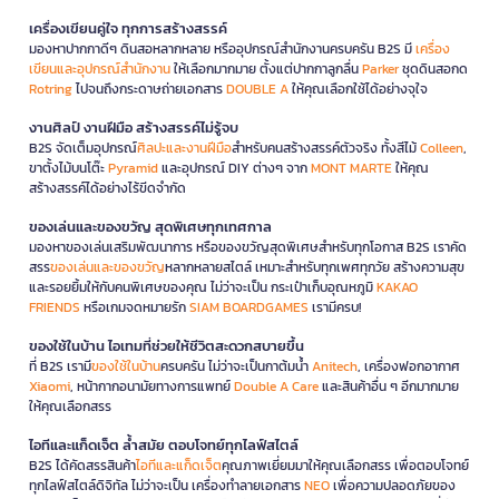
เครื่องเขียนคู่ใจ ทุกการสร้างสรรค์
มองหาปากกาดีๆ ดินสอหลากหลาย หรืออุปกรณ์สำนักงานครบครัน B2S มี
เครื่อง
เขียนและอุปกรณ์สำนักงาน
ให้เลือกมากมาย ตั้งแต่ปากกาลูกลื่น
Parker
ชุดดินสอกด
Rotring
ไปจนถึงกระดาษถ่ายเอกสาร
DOUBLE A
ให้คุณเลือกใช้ได้อย่างจุใจ
งานศิลป์ งานฝีมือ สร้างสรรค์ไม่รู้จบ
B2S จัดเต็มอุปกรณ์
ศิลปะและงานฝีมือ
สำหรับคนสร้างสรรค์ตัวจริง ทั้งสีไม้
Colleen
,
ขาตั้งไม้บนโต๊ะ
Pyramid
และอุปกรณ์ DIY ต่างๆ จาก
MONT MARTE
ให้คุณ
สร้างสรรค์ได้อย่างไร้ขีดจำกัด
ของเล่นและของขวัญ สุดพิเศษทุกเทศกาล
มองหาของเล่นเสริมพัฒนาการ หรือของขวัญสุดพิเศษสำหรับทุกโอกาส B2S เราคัด
สรร
ของเล่นและของขวัญ
หลากหลายสไตล์ เหมาะสำหรับทุกเพศทุกวัย สร้างความสุข
และรอยยิ้มให้กับคนพิเศษของคุณ ไม่ว่าจะเป็น กระเป๋าเก็บอุณหภูมิ
KAKAO
FRIENDS
หรือเกมจดหมายรัก
SIAM BOARDGAMES
เรามีครบ!
ของใช้ในบ้าน ไอเทมที่ช่วยให้ชีวิตสะดวกสบายขึ้น
ที่ B2S เรามี
ของใช้ในบ้าน
ครบครัน ไม่ว่าจะเป็นกาต้มน้ำ
Anitech
, เครื่องฟอกอากาศ
Xiaomi
, หน้ากากอนามัยทางการแพทย์
Double A Care
และสินค้าอื่น ๆ อีกมากมาย
ให้คุณเลือกสรร
ไอทีและแก็ดเจ็ต ล้ำสมัย ตอบโจทย์ทุกไลฟ์สไตล์
B2S ได้คัดสรรสินค้า
ไอทีและแก็ดเจ็ต
คุณภาพเยี่ยมมาให้คุณเลือกสรร เพื่อตอบโจทย์
ทุกไลฟ์สไตล์ดิจิทัล ไม่ว่าจะเป็น เครื่องทำลายเอกสาร
NEO
เพื่อความปลอดภัยของ