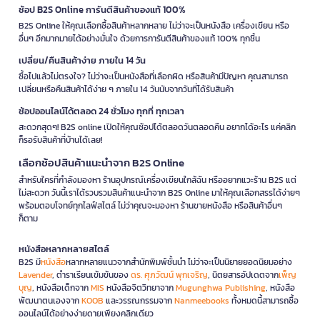
ช้อป B2S Online การันตีสินค้าของแท้ 100%
B2S Online ให้คุณเลือกซื้อสินค้าหลากหลาย ไม่ว่าจะเป็นหนังสือ เครื่องเขียน หรือ
อื่นๆ อีกมากมายได้อย่างมั่นใจ ด้วยการการันตีสินค้าของแท้ 100% ทุกชิ้น
เปลี่ยน/คืนสินค้าง่าย ภายใน 14 วัน
ซื้อไปแล้วไม่ตรงใจ? ไม่ว่าจะเป็นหนังสือที่เลือกผิด หรือสินค้ามีปัญหา คุณสามารถ
เปลี่ยนหรือคืนสินค้าได้ง่าย ๆ ภายใน 14 วันนับจากวันที่ได้รับสินค้า
ช้อปออนไลน์ได้ตลอด 24 ชั่วโมง ทุกที่ ทุกเวลา
สะดวกสุดๆ! B2S online เปิดให้คุณช้อปได้ตลอดวันตลอดคืน อยากได้อะไร แค่คลิก
ก็รอรับสินค้าที่บ้านได้เลย!
เลือกช้อปสินค้าแนะนำจาก B2S Online
สำหรับใครที่กำลังมองหา ร้านอุปกรณ์เครื่องเขียนใกล้ฉัน หรืออยากแวะร้าน B2S แต่
ไม่สะดวก วันนี้เราได้รวบรวมสินค้าแนะนำจาก B2S Online มาให้คุณเลือกสรรได้ง่ายๆ
พร้อมตอบโจทย์ทุกไลฟ์สไตล์ ไม่ว่าคุณจะมองหา ร้านขายหนังสือ หรือสินค้าอื่นๆ
ก็ตาม
หนังสือหลากหลายสไตล์
B2S มี
หนังสือ
หลากหลายแนวจากสำนักพิมพ์ชั้นนำ ไม่ว่าจะเป็นนิยายยอดนิยมอย่าง
Lavender
, ตำราเรียนเข้มข้นของ
ดร. ศุภวัฒน์ พุกเจริญ
, นิตยสารอัปเดตจาก
เพ็ญ
บุญ
, หนังสือเด็กจาก
MIS
หนังสือจิตวิทยาจาก
Mugunghwa Publishing
, หนังสือ
พัฒนาตนเองจาก
KOOB
และวรรณกรรมจาก
Nanmeebooks
ทั้งหมดนี้สามารถซื้อ
ออนไลน์ได้อย่างง่ายดายเพียงคลิกเดียว