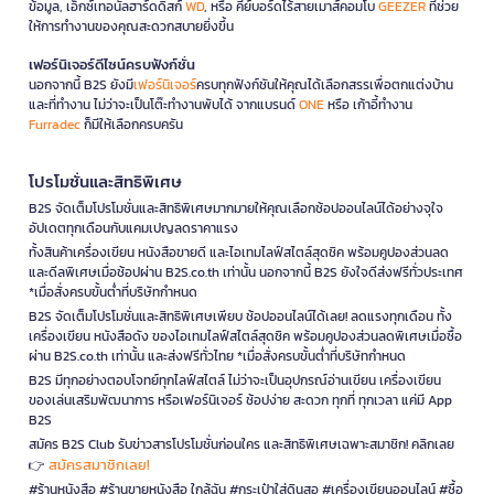
ข้อมูล, เอ็กซ์เทอนัลฮาร์ดดิสก์
WD
, หรือ คีย์บอร์ดไร้สายเมาส์คอมโบ
GEEZER
ที่ช่วย
ให้การทำงานของคุณสะดวกสบายยิ่งขึ้น
เฟอร์นิเจอร์ดีไซน์ครบฟังก์ชั่น
นอกจากนี้ B2S ยังมี
เฟอร์นิเจอร์
ครบทุกฟังก์ชันให้คุณได้เลือกสรรเพื่อตกแต่งบ้าน
และที่ทำงาน ไม่ว่าจะเป็นโต๊ะทำงานพับได้ จากแบรนด์
ONE
หรือ เก้าอี้ทำงาน
Furradec
ก็มีให้เลือกครบครัน
โปรโมชั่นและสิทธิพิเศษ
B2S จัดเต็มโปรโมชั่นและสิทธิพิเศษมากมายให้คุณเลือกช้อปออนไลน์ได้อย่างจุใจ
อัปเดตทุกเดือนกับแคมเปญลดราคาแรง
ทั้งสินค้าเครื่องเขียน หนังสือขายดี และไอเทมไลฟ์สไตล์สุดชิค พร้อมคูปองส่วนลด
และดีลพิเศษเมื่อช้อปผ่าน B2S.co.th เท่านั้น นอกจากนี้ B2S ยังใจดีส่งฟรีทั่วประเทศ
*เมื่อสั่งครบขั้นต่ำที่บริษัทกำหนด
B2S จัดเต็มโปรโมชั่นและสิทธิพิเศษเพียบ ช้อปออนไลน์ได้เลย! ลดแรงทุกเดือน ทั้ง
เครื่องเขียน หนังสือดัง ของไอเทมไลฟ์สไตล์สุดชิค พร้อมคูปองส่วนลดพิเศษเมื่อซื้อ
ผ่าน B2S.co.th เท่านั้น และส่งฟรีทั่วไทย *เมื่อสั่งครบขั้นต่ำที่บริษัทกำหนด
B2S มีทุกอย่างตอบโจทย์ทุกไลฟ์สไตล์ ไม่ว่าจะเป็นอุปกรณ์อ่านเขียน เครื่องเขียน
ของเล่นเสริมพัฒนาการ หรือเฟอร์นิเจอร์ ช้อปง่าย สะดวก ทุกที่ ทุกเวลา แค่มี App
B2S
สมัคร B2S Club รับข่าวสารโปรโมชั่นก่อนใคร และสิทธิพิเศษเฉพาะสมาชิก! คลิกเลย
สมัครสมาชิกเลย!
👉
#ร้านหนังสือ #ร้านขายหนังสือ ใกล้ฉัน #กระเป๋าใส่ดินสอ #เครื่องเขียนออนไลน์ #ซื้อ