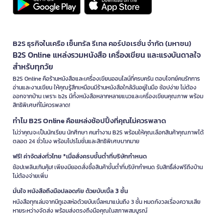
B2S ธุรกิจในเครือ เซ็นทรัล รีเทล คอร์ปอเรชั่น จำกัด (มหาชน)
B2S Online แหล่งรวมหนังสือ เครื่องเขียน และแรงบันดาลใจ
สำหรับทุกวัย
B2S Online คือร้านหนังสือและเครื่องเขียนออนไลน์ที่ครบครัน ตอบโจทย์คนรักการ
อ่านและงานเขียน ให้คุณรู้สึกเหมือนมีร้านหนังสือใกล้ฉันอยู่ในมือ ช้อปง่าย ไม่ต้อง
ออกจากบ้าน เพราะ b2s มีทั้งหนังสือหลากหลายแนวและเครื่องเขียนคุณภาพ พร้อม
สิทธิพิเศษที่ไม่ควรพลาด!
ทำไม B2S Online คือแหล่งช้อปปิ้งที่คุณไม่ควรพลาด
ไม่ว่าคุณจะเป็นนักเรียน นักศึกษา คนทำงาน B2S พร้อมให้คุณเลือกสินค้าคุณภาพได้
ตลอด 24 ชั่วโมง พร้อมโปรโมชั่นและสิทธิพิเศษมากมาย
ฟรี! ค่าจัดส่งทั่วไทย *เมื่อสั่งครบขั้นต่ำที่บริษัทกำหนด
ช้อปเพลินเกินคุ้ม! เพียงมียอดสั่งซื้อสินค้าขั้นต่ำที่บริษัทกำหนด รับสิทธิ์ส่งฟรีถึงบ้าน
ไม่ต้องจ่ายเพิ่ม
มั่นใจ หนังสือถึงมือปลอดภัย ด้วยบับเบิ้ล 3 ชั้น
หนังสือทุกเล่มจากบีทูเอสห่อด้วยบับเบิ้ลหนาแน่นถึง 3 ชั้น หมดกังวลเรื่องความเสีย
หายระหว่างจัดส่ง พร้อมส่งตรงถึงมือคุณในสภาพสมบูรณ์