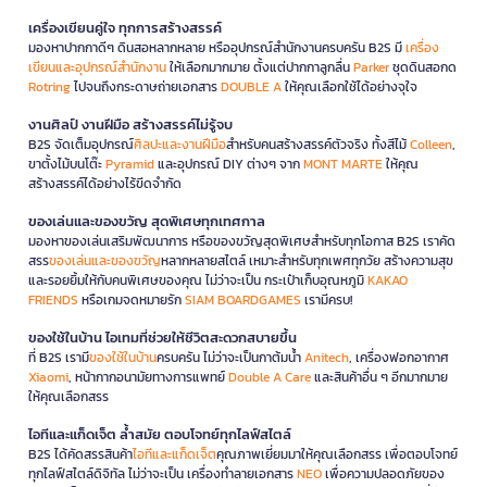
เครื่องเขียนคู่ใจ ทุกการสร้างสรรค์
มองหาปากกาดีๆ ดินสอหลากหลาย หรืออุปกรณ์สำนักงานครบครัน B2S มี
เครื่อง
เขียนและอุปกรณ์สำนักงาน
ให้เลือกมากมาย ตั้งแต่ปากกาลูกลื่น
Parker
ชุดดินสอกด
Rotring
ไปจนถึงกระดาษถ่ายเอกสาร
DOUBLE A
ให้คุณเลือกใช้ได้อย่างจุใจ
งานศิลป์ งานฝีมือ สร้างสรรค์ไม่รู้จบ
B2S จัดเต็มอุปกรณ์
ศิลปะและงานฝีมือ
สำหรับคนสร้างสรรค์ตัวจริง ทั้งสีไม้
Colleen
,
ขาตั้งไม้บนโต๊ะ
Pyramid
และอุปกรณ์ DIY ต่างๆ จาก
MONT MARTE
ให้คุณ
สร้างสรรค์ได้อย่างไร้ขีดจำกัด
ของเล่นและของขวัญ สุดพิเศษทุกเทศกาล
มองหาของเล่นเสริมพัฒนาการ หรือของขวัญสุดพิเศษสำหรับทุกโอกาส B2S เราคัด
สรร
ของเล่นและของขวัญ
หลากหลายสไตล์ เหมาะสำหรับทุกเพศทุกวัย สร้างความสุข
และรอยยิ้มให้กับคนพิเศษของคุณ ไม่ว่าจะเป็น กระเป๋าเก็บอุณหภูมิ
KAKAO
FRIENDS
หรือเกมจดหมายรัก
SIAM BOARDGAMES
เรามีครบ!
ของใช้ในบ้าน ไอเทมที่ช่วยให้ชีวิตสะดวกสบายขึ้น
ที่ B2S เรามี
ของใช้ในบ้าน
ครบครัน ไม่ว่าจะเป็นกาต้มน้ำ
Anitech
, เครื่องฟอกอากาศ
Xiaomi
, หน้ากากอนามัยทางการแพทย์
Double A Care
และสินค้าอื่น ๆ อีกมากมาย
ให้คุณเลือกสรร
ไอทีและแก็ดเจ็ต ล้ำสมัย ตอบโจทย์ทุกไลฟ์สไตล์
B2S ได้คัดสรรสินค้า
ไอทีและแก็ดเจ็ต
คุณภาพเยี่ยมมาให้คุณเลือกสรร เพื่อตอบโจทย์
ทุกไลฟ์สไตล์ดิจิทัล ไม่ว่าจะเป็น เครื่องทำลายเอกสาร
NEO
เพื่อความปลอดภัยของ