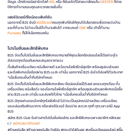
ข้อมูล, เอ็กซ์เทอนัลฮาร์ดดิสก์
WD
, หรือ คีย์บอร์ดไร้สายเมาส์คอมโบ
GEEZER
ที่ช่วย
ให้การทำงานของคุณสะดวกสบายยิ่งขึ้น
เฟอร์นิเจอร์ดีไซน์ครบฟังก์ชั่น
นอกจากนี้ B2S ยังมี
เฟอร์นิเจอร์
ครบทุกฟังก์ชันให้คุณได้เลือกสรรเพื่อตกแต่งบ้าน
และที่ทำงาน ไม่ว่าจะเป็นโต๊ะทำงานพับได้ จากแบรนด์
ONE
หรือ เก้าอี้ทำงาน
Furradec
ก็มีให้เลือกครบครัน
โปรโมชั่นและสิทธิพิเศษ
B2S จัดเต็มโปรโมชั่นและสิทธิพิเศษมากมายให้คุณเลือกช้อปออนไลน์ได้อย่างจุใจ
อัปเดตทุกเดือนกับแคมเปญลดราคาแรง
ทั้งสินค้าเครื่องเขียน หนังสือขายดี และไอเทมไลฟ์สไตล์สุดชิค พร้อมคูปองส่วนลด
และดีลพิเศษเมื่อช้อปผ่าน B2S.co.th เท่านั้น นอกจากนี้ B2S ยังใจดีส่งฟรีทั่วประเทศ
*เมื่อสั่งครบขั้นต่ำที่บริษัทกำหนด
B2S จัดเต็มโปรโมชั่นและสิทธิพิเศษเพียบ ช้อปออนไลน์ได้เลย! ลดแรงทุกเดือน ทั้ง
เครื่องเขียน หนังสือดัง ของไอเทมไลฟ์สไตล์สุดชิค พร้อมคูปองส่วนลดพิเศษเมื่อซื้อ
ผ่าน B2S.co.th เท่านั้น และส่งฟรีทั่วไทย *เมื่อสั่งครบขั้นต่ำที่บริษัทกำหนด
B2S มีทุกอย่างตอบโจทย์ทุกไลฟ์สไตล์ ไม่ว่าจะเป็นอุปกรณ์อ่านเขียน เครื่องเขียน
ของเล่นเสริมพัฒนาการ หรือเฟอร์นิเจอร์ ช้อปง่าย สะดวก ทุกที่ ทุกเวลา แค่มี App
B2S
สมัคร B2S Club รับข่าวสารโปรโมชั่นก่อนใคร และสิทธิพิเศษเฉพาะสมาชิก! คลิกเลย
สมัครสมาชิกเลย!
👉
#ร้านหนังสือ #ร้านขายหนังสือ ใกล้ฉัน #กระเป๋าใส่ดินสอ #เครื่องเขียนออนไลน์ #ซื้อ