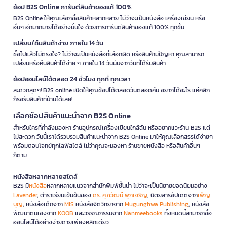
ช้อป B2S Online การันตีสินค้าของแท้ 100%
B2S Online ให้คุณเลือกซื้อสินค้าหลากหลาย ไม่ว่าจะเป็นหนังสือ เครื่องเขียน หรือ
อื่นๆ อีกมากมายได้อย่างมั่นใจ ด้วยการการันตีสินค้าของแท้ 100% ทุกชิ้น
เปลี่ยน/คืนสินค้าง่าย ภายใน 14 วัน
ซื้อไปแล้วไม่ตรงใจ? ไม่ว่าจะเป็นหนังสือที่เลือกผิด หรือสินค้ามีปัญหา คุณสามารถ
เปลี่ยนหรือคืนสินค้าได้ง่าย ๆ ภายใน 14 วันนับจากวันที่ได้รับสินค้า
ช้อปออนไลน์ได้ตลอด 24 ชั่วโมง ทุกที่ ทุกเวลา
สะดวกสุดๆ! B2S online เปิดให้คุณช้อปได้ตลอดวันตลอดคืน อยากได้อะไร แค่คลิก
ก็รอรับสินค้าที่บ้านได้เลย!
เลือกช้อปสินค้าแนะนำจาก B2S Online
สำหรับใครที่กำลังมองหา ร้านอุปกรณ์เครื่องเขียนใกล้ฉัน หรืออยากแวะร้าน B2S แต่
ไม่สะดวก วันนี้เราได้รวบรวมสินค้าแนะนำจาก B2S Online มาให้คุณเลือกสรรได้ง่ายๆ
พร้อมตอบโจทย์ทุกไลฟ์สไตล์ ไม่ว่าคุณจะมองหา ร้านขายหนังสือ หรือสินค้าอื่นๆ
ก็ตาม
หนังสือหลากหลายสไตล์
B2S มี
หนังสือ
หลากหลายแนวจากสำนักพิมพ์ชั้นนำ ไม่ว่าจะเป็นนิยายยอดนิยมอย่าง
Lavender
, ตำราเรียนเข้มข้นของ
ดร. ศุภวัฒน์ พุกเจริญ
, นิตยสารอัปเดตจาก
เพ็ญ
บุญ
, หนังสือเด็กจาก
MIS
หนังสือจิตวิทยาจาก
Mugunghwa Publishing
, หนังสือ
พัฒนาตนเองจาก
KOOB
และวรรณกรรมจาก
Nanmeebooks
ทั้งหมดนี้สามารถซื้อ
ออนไลน์ได้อย่างง่ายดายเพียงคลิกเดียว