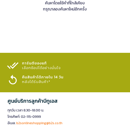
ค้นหาโดยใช้คำที่ใกล้เคียง
กรุณาลองค้นหาใหม่อีกครั้ง
การันตีของแท้
เลือกช้อปได้อย่างมั่นใจ​
คืนสินค้าได้ภายใน 14 วัน
หลังได้รับสินค้า*
ศูนย์บริการลูกค้าบีทูเอส
ทุกวัน เวลา 8.30-18.00 น.
โทรศัพท์: 02-115-0999
อีเมล:
b2sonlineshopping@b2s.co.th