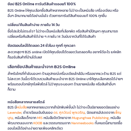
ช้อป B2S Online การันตีสินค้าของแท้ 100%
B2S Online ให้คุณเลือกซื้อสินค้าหลากหลาย ไม่ว่าจะเป็นหนังสือ เครื่องเขียน หรือ
อื่นๆ อีกมากมายได้อย่างมั่นใจ ด้วยการการันตีสินค้าของแท้ 100% ทุกชิ้น
เปลี่ยน/คืนสินค้าง่าย ภายใน 14 วัน
ซื้อไปแล้วไม่ตรงใจ? ไม่ว่าจะเป็นหนังสือที่เลือกผิด หรือสินค้ามีปัญหา คุณสามารถ
เปลี่ยนหรือคืนสินค้าได้ง่าย ๆ ภายใน 14 วันนับจากวันที่ได้รับสินค้า
ช้อปออนไลน์ได้ตลอด 24 ชั่วโมง ทุกที่ ทุกเวลา
สะดวกสุดๆ! B2S online เปิดให้คุณช้อปได้ตลอดวันตลอดคืน อยากได้อะไร แค่คลิก
ก็รอรับสินค้าที่บ้านได้เลย!
เลือกช้อปสินค้าแนะนำจาก B2S Online
สำหรับใครที่กำลังมองหา ร้านอุปกรณ์เครื่องเขียนใกล้ฉัน หรืออยากแวะร้าน B2S แต่
ไม่สะดวก วันนี้เราได้รวบรวมสินค้าแนะนำจาก B2S Online มาให้คุณเลือกสรรได้ง่ายๆ
พร้อมตอบโจทย์ทุกไลฟ์สไตล์ ไม่ว่าคุณจะมองหา ร้านขายหนังสือ หรือสินค้าอื่นๆ
ก็ตาม
หนังสือหลากหลายสไตล์
B2S มี
หนังสือ
หลากหลายแนวจากสำนักพิมพ์ชั้นนำ ไม่ว่าจะเป็นนิยายยอดนิยมอย่าง
Lavender
, ตำราเรียนเข้มข้นของ
ดร. ศุภวัฒน์ พุกเจริญ
, นิตยสารอัปเดตจาก
เพ็ญ
บุญ
, หนังสือเด็กจาก
MIS
หนังสือจิตวิทยาจาก
Mugunghwa Publishing
, หนังสือ
พัฒนาตนเองจาก
KOOB
และวรรณกรรมจาก
Nanmeebooks
ทั้งหมดนี้สามารถซื้อ
ออนไลน์ได้อย่างง่ายดายเพียงคลิกเดียว