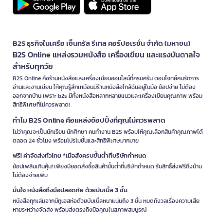
B2S ธุรกิจในเครือ เซ็นทรัล รีเทล คอร์ปอเรชั่น จำกัด (มหาชน)
B2S Online แหล่งรวมหนังสือ เครื่องเขียน และแรงบันดาลใจ
สำหรับทุกวัย
B2S Online คือร้านหนังสือและเครื่องเขียนออนไลน์ที่ครบครัน ตอบโจทย์คนรักการ
อ่านและงานเขียน ให้คุณรู้สึกเหมือนมีร้านหนังสือใกล้ฉันอยู่ในมือ ช้อปง่าย ไม่ต้อง
ออกจากบ้าน เพราะ b2s มีทั้งหนังสือหลากหลายแนวและเครื่องเขียนคุณภาพ พร้อม
สิทธิพิเศษที่ไม่ควรพลาด!
ทำไม B2S Online คือแหล่งช้อปปิ้งที่คุณไม่ควรพลาด
ไม่ว่าคุณจะเป็นนักเรียน นักศึกษา คนทำงาน B2S พร้อมให้คุณเลือกสินค้าคุณภาพได้
ตลอด 24 ชั่วโมง พร้อมโปรโมชั่นและสิทธิพิเศษมากมาย
ฟรี! ค่าจัดส่งทั่วไทย *เมื่อสั่งครบขั้นต่ำที่บริษัทกำหนด
ช้อปเพลินเกินคุ้ม! เพียงมียอดสั่งซื้อสินค้าขั้นต่ำที่บริษัทกำหนด รับสิทธิ์ส่งฟรีถึงบ้าน
ไม่ต้องจ่ายเพิ่ม
มั่นใจ หนังสือถึงมือปลอดภัย ด้วยบับเบิ้ล 3 ชั้น
หนังสือทุกเล่มจากบีทูเอสห่อด้วยบับเบิ้ลหนาแน่นถึง 3 ชั้น หมดกังวลเรื่องความเสีย
หายระหว่างจัดส่ง พร้อมส่งตรงถึงมือคุณในสภาพสมบูรณ์