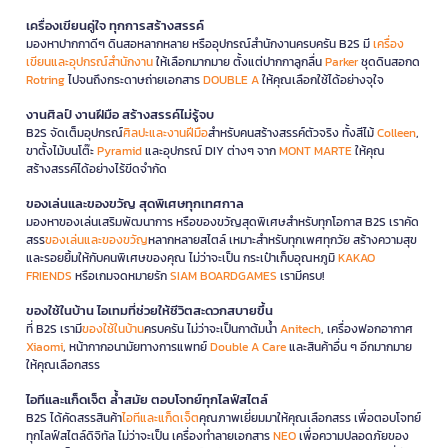
เครื่องเขียนคู่ใจ ทุกการสร้างสรรค์
มองหาปากกาดีๆ ดินสอหลากหลาย หรืออุปกรณ์สำนักงานครบครัน B2S มี
เครื่อง
เขียนและอุปกรณ์สำนักงาน
ให้เลือกมากมาย ตั้งแต่ปากกาลูกลื่น
Parker
ชุดดินสอกด
Rotring
ไปจนถึงกระดาษถ่ายเอกสาร
DOUBLE A
ให้คุณเลือกใช้ได้อย่างจุใจ
งานศิลป์ งานฝีมือ สร้างสรรค์ไม่รู้จบ
B2S จัดเต็มอุปกรณ์
ศิลปะและงานฝีมือ
สำหรับคนสร้างสรรค์ตัวจริง ทั้งสีไม้
Colleen
,
ขาตั้งไม้บนโต๊ะ
Pyramid
และอุปกรณ์ DIY ต่างๆ จาก
MONT MARTE
ให้คุณ
สร้างสรรค์ได้อย่างไร้ขีดจำกัด
ของเล่นและของขวัญ สุดพิเศษทุกเทศกาล
มองหาของเล่นเสริมพัฒนาการ หรือของขวัญสุดพิเศษสำหรับทุกโอกาส B2S เราคัด
สรร
ของเล่นและของขวัญ
หลากหลายสไตล์ เหมาะสำหรับทุกเพศทุกวัย สร้างความสุข
และรอยยิ้มให้กับคนพิเศษของคุณ ไม่ว่าจะเป็น กระเป๋าเก็บอุณหภูมิ
KAKAO
FRIENDS
หรือเกมจดหมายรัก
SIAM BOARDGAMES
เรามีครบ!
ของใช้ในบ้าน ไอเทมที่ช่วยให้ชีวิตสะดวกสบายขึ้น
ที่ B2S เรามี
ของใช้ในบ้าน
ครบครัน ไม่ว่าจะเป็นกาต้มน้ำ
Anitech
, เครื่องฟอกอากาศ
Xiaomi
, หน้ากากอนามัยทางการแพทย์
Double A Care
และสินค้าอื่น ๆ อีกมากมาย
ให้คุณเลือกสรร
ไอทีและแก็ดเจ็ต ล้ำสมัย ตอบโจทย์ทุกไลฟ์สไตล์
B2S ได้คัดสรรสินค้า
ไอทีและแก็ดเจ็ต
คุณภาพเยี่ยมมาให้คุณเลือกสรร เพื่อตอบโจทย์
ทุกไลฟ์สไตล์ดิจิทัล ไม่ว่าจะเป็น เครื่องทำลายเอกสาร
NEO
เพื่อความปลอดภัยของ