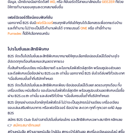
ข้อมูล, เอ็กซ์เทอนัลฮาร์ดดิสก์
WD
, หรือ คีย์บอร์ดไร้สายเมาส์คอมโบ
GEEZER
ที่ช่วย
ให้การทำงานของคุณสะดวกสบายยิ่งขึ้น
เฟอร์นิเจอร์ดีไซน์ครบฟังก์ชั่น
นอกจากนี้ B2S ยังมี
เฟอร์นิเจอร์
ครบทุกฟังก์ชันให้คุณได้เลือกสรรเพื่อตกแต่งบ้าน
และที่ทำงาน ไม่ว่าจะเป็นโต๊ะทำงานพับได้ จากแบรนด์
ONE
หรือ เก้าอี้ทำงาน
Furradec
ก็มีให้เลือกครบครัน
โปรโมชั่นและสิทธิพิเศษ
B2S จัดเต็มโปรโมชั่นและสิทธิพิเศษมากมายให้คุณเลือกช้อปออนไลน์ได้อย่างจุใจ
อัปเดตทุกเดือนกับแคมเปญลดราคาแรง
ทั้งสินค้าเครื่องเขียน หนังสือขายดี และไอเทมไลฟ์สไตล์สุดชิค พร้อมคูปองส่วนลด
และดีลพิเศษเมื่อช้อปผ่าน B2S.co.th เท่านั้น นอกจากนี้ B2S ยังใจดีส่งฟรีทั่วประเทศ
*เมื่อสั่งครบขั้นต่ำที่บริษัทกำหนด
B2S จัดเต็มโปรโมชั่นและสิทธิพิเศษเพียบ ช้อปออนไลน์ได้เลย! ลดแรงทุกเดือน ทั้ง
เครื่องเขียน หนังสือดัง ของไอเทมไลฟ์สไตล์สุดชิค พร้อมคูปองส่วนลดพิเศษเมื่อซื้อ
ผ่าน B2S.co.th เท่านั้น และส่งฟรีทั่วไทย *เมื่อสั่งครบขั้นต่ำที่บริษัทกำหนด
B2S มีทุกอย่างตอบโจทย์ทุกไลฟ์สไตล์ ไม่ว่าจะเป็นอุปกรณ์อ่านเขียน เครื่องเขียน
ของเล่นเสริมพัฒนาการ หรือเฟอร์นิเจอร์ ช้อปง่าย สะดวก ทุกที่ ทุกเวลา แค่มี App
B2S
สมัคร B2S Club รับข่าวสารโปรโมชั่นก่อนใคร และสิทธิพิเศษเฉพาะสมาชิก! คลิกเลย
สมัครสมาชิกเลย!
👉
#ร้านหนังสือ #ร้านขายหนังสือ ใกล้ฉัน #กระเป๋าใส่ดินสอ #เครื่องเขียนออนไลน์ #ซื้อ