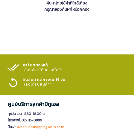
ค้นหาโดยใช้คำที่ใกล้เคียง
กรุณาลองค้นหาใหม่อีกครั้ง
การันตีของแท้
เลือกช้อปได้อย่างมั่นใจ​
คืนสินค้าได้ภายใน 14 วัน
หลังได้รับสินค้า*
ศูนย์บริการลูกค้าบีทูเอส
ทุกวัน เวลา 8.30-18.00 น.
โทรศัพท์: 02-115-0999
อีเมล:
b2sonlineshopping@b2s.co.th