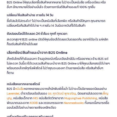
B2S Online ให้คุณเลือกซื้อสินค้าหลากหลาย ไม่ว่าจะเป็นหนังสือ เครื่องเขียน หรือ
อื่นๆ อีกมากมายได้อย่างมั่นใจ ด้วยการการันตีสินค้าของแท้ 100% ทุกชิ้น
เปลี่ยน/คืนสินค้าง่าย ภายใน 14 วัน
ซื้อไปแล้วไม่ตรงใจ? ไม่ว่าจะเป็นหนังสือที่เลือกผิด หรือสินค้ามีปัญหา คุณสามารถ
เปลี่ยนหรือคืนสินค้าได้ง่าย ๆ ภายใน 14 วันนับจากวันที่ได้รับสินค้า
ช้อปออนไลน์ได้ตลอด 24 ชั่วโมง ทุกที่ ทุกเวลา
สะดวกสุดๆ! B2S online เปิดให้คุณช้อปได้ตลอดวันตลอดคืน อยากได้อะไร แค่คลิก
ก็รอรับสินค้าที่บ้านได้เลย!
เลือกช้อปสินค้าแนะนำจาก B2S Online
สำหรับใครที่กำลังมองหา ร้านอุปกรณ์เครื่องเขียนใกล้ฉัน หรืออยากแวะร้าน B2S แต่
ไม่สะดวก วันนี้เราได้รวบรวมสินค้าแนะนำจาก B2S Online มาให้คุณเลือกสรรได้ง่ายๆ
พร้อมตอบโจทย์ทุกไลฟ์สไตล์ ไม่ว่าคุณจะมองหา ร้านขายหนังสือ หรือสินค้าอื่นๆ
ก็ตาม
หนังสือหลากหลายสไตล์
B2S มี
หนังสือ
หลากหลายแนวจากสำนักพิมพ์ชั้นนำ ไม่ว่าจะเป็นนิยายยอดนิยมอย่าง
Lavender
, ตำราเรียนเข้มข้นของ
ดร. ศุภวัฒน์ พุกเจริญ
, นิตยสารอัปเดตจาก
เพ็ญ
บุญ
, หนังสือเด็กจาก
MIS
หนังสือจิตวิทยาจาก
Mugunghwa Publishing
, หนังสือ
พัฒนาตนเองจาก
KOOB
และวรรณกรรมจาก
Nanmeebooks
ทั้งหมดนี้สามารถซื้อ
ออนไลน์ได้อย่างง่ายดายเพียงคลิกเดียว
เครื่องเขียนคู่ใจ ทุกการสร้างสรรค์