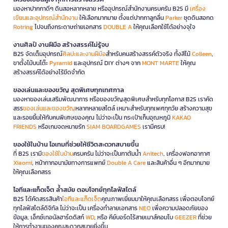
มองหาปากกาดีๆ ดินสอหลากหลาย หรืออุปกรณ์สำนักงานครบครัน B2S มี
เครื่อง
เขียนและอุปกรณ์สำนักงาน
ให้เลือกมากมาย ตั้งแต่ปากกาลูกลื่น
Parker
ชุดดินสอกด
Rotring
ไปจนถึงกระดาษถ่ายเอกสาร
DOUBLE A
ให้คุณเลือกใช้ได้อย่างจุใจ
งานศิลป์ งานฝีมือ สร้างสรรค์ไม่รู้จบ
B2S จัดเต็มอุปกรณ์
ศิลปะและงานฝีมือ
สำหรับคนสร้างสรรค์ตัวจริง ทั้งสีไม้
Colleen
,
ขาตั้งไม้บนโต๊ะ
Pyramid
และอุปกรณ์ DIY ต่างๆ จาก
MONT MARTE
ให้คุณ
สร้างสรรค์ได้อย่างไร้ขีดจำกัด
ของเล่นและของขวัญ สุดพิเศษทุกเทศกาล
มองหาของเล่นเสริมพัฒนาการ หรือของขวัญสุดพิเศษสำหรับทุกโอกาส B2S เราคัด
สรร
ของเล่นและของขวัญ
หลากหลายสไตล์ เหมาะสำหรับทุกเพศทุกวัย สร้างความสุข
และรอยยิ้มให้กับคนพิเศษของคุณ ไม่ว่าจะเป็น กระเป๋าเก็บอุณหภูมิ
KAKAO
FRIENDS
หรือเกมจดหมายรัก
SIAM BOARDGAMES
เรามีครบ!
ของใช้ในบ้าน ไอเทมที่ช่วยให้ชีวิตสะดวกสบายขึ้น
ที่ B2S เรามี
ของใช้ในบ้าน
ครบครัน ไม่ว่าจะเป็นกาต้มน้ำ
Anitech
, เครื่องฟอกอากาศ
Xiaomi
, หน้ากากอนามัยทางการแพทย์
Double A Care
และสินค้าอื่น ๆ อีกมากมาย
ให้คุณเลือกสรร
ไอทีและแก็ดเจ็ต ล้ำสมัย ตอบโจทย์ทุกไลฟ์สไตล์
B2S ได้คัดสรรสินค้า
ไอทีและแก็ดเจ็ต
คุณภาพเยี่ยมมาให้คุณเลือกสรร เพื่อตอบโจทย์
ทุกไลฟ์สไตล์ดิจิทัล ไม่ว่าจะเป็น เครื่องทำลายเอกสาร
NEO
เพื่อความปลอดภัยของ
ข้อมูล, เอ็กซ์เทอนัลฮาร์ดดิสก์
WD
, หรือ คีย์บอร์ดไร้สายเมาส์คอมโบ
GEEZER
ที่ช่วย
ให้การทำงานของคุณสะดวกสบายยิ่งขึ้น