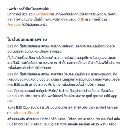
เฟอร์นิเจอร์ดีไซน์ครบฟังก์ชั่น
นอกจากนี้ B2S ยังมี
เฟอร์นิเจอร์
ครบทุกฟังก์ชันให้คุณได้เลือกสรรเพื่อตกแต่งบ้าน
และที่ทำงาน ไม่ว่าจะเป็นโต๊ะทำงานพับได้ จากแบรนด์
ONE
หรือ เก้าอี้ทำงาน
Furradec
ก็มีให้เลือกครบครัน
โปรโมชั่นและสิทธิพิเศษ
B2S จัดเต็มโปรโมชั่นและสิทธิพิเศษมากมายให้คุณเลือกช้อปออนไลน์ได้อย่างจุใจ
อัปเดตทุกเดือนกับแคมเปญลดราคาแรง
ทั้งสินค้าเครื่องเขียน หนังสือขายดี และไอเทมไลฟ์สไตล์สุดชิค พร้อมคูปองส่วนลด
และดีลพิเศษเมื่อช้อปผ่าน B2S.co.th เท่านั้น นอกจากนี้ B2S ยังใจดีส่งฟรีทั่วประเทศ
*เมื่อสั่งครบขั้นต่ำที่บริษัทกำหนด
B2S จัดเต็มโปรโมชั่นและสิทธิพิเศษเพียบ ช้อปออนไลน์ได้เลย! ลดแรงทุกเดือน ทั้ง
เครื่องเขียน หนังสือดัง ของไอเทมไลฟ์สไตล์สุดชิค พร้อมคูปองส่วนลดพิเศษเมื่อซื้อ
ผ่าน B2S.co.th เท่านั้น และส่งฟรีทั่วไทย *เมื่อสั่งครบขั้นต่ำที่บริษัทกำหนด
B2S มีทุกอย่างตอบโจทย์ทุกไลฟ์สไตล์ ไม่ว่าจะเป็นอุปกรณ์อ่านเขียน เครื่องเขียน
ของเล่นเสริมพัฒนาการ หรือเฟอร์นิเจอร์ ช้อปง่าย สะดวก ทุกที่ ทุกเวลา แค่มี App
B2S
สมัคร B2S Club รับข่าวสารโปรโมชั่นก่อนใคร และสิทธิพิเศษเฉพาะสมาชิก! คลิกเลย
สมัครสมาชิกเลย!
👉
#ร้านหนังสือ #ร้านขายหนังสือ ใกล้ฉัน #กระเป๋าใส่ดินสอ #เครื่องเขียนออนไลน์ #ซื้อ
หนังสือ ออนไลน์ #เครื่องเขียน บีทูเอส #ขาย หนังสือ ออนไลน์ #B2S #ร้านเครื่อง