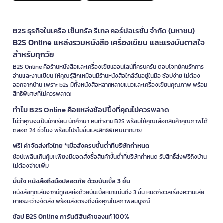
B2S ธุรกิจในเครือ เซ็นทรัล รีเทล คอร์ปอเรชั่น จำกัด (มหาชน)
B2S Online แหล่งรวมหนังสือ เครื่องเขียน และแรงบันดาลใจ
สำหรับทุกวัย
B2S Online คือร้านหนังสือและเครื่องเขียนออนไลน์ที่ครบครัน ตอบโจทย์คนรักการ
อ่านและงานเขียน ให้คุณรู้สึกเหมือนมีร้านหนังสือใกล้ฉันอยู่ในมือ ช้อปง่าย ไม่ต้อง
ออกจากบ้าน เพราะ b2s มีทั้งหนังสือหลากหลายแนวและเครื่องเขียนคุณภาพ พร้อม
สิทธิพิเศษที่ไม่ควรพลาด!
ทำไม B2S Online คือแหล่งช้อปปิ้งที่คุณไม่ควรพลาด
ไม่ว่าคุณจะเป็นนักเรียน นักศึกษา คนทำงาน B2S พร้อมให้คุณเลือกสินค้าคุณภาพได้
ตลอด 24 ชั่วโมง พร้อมโปรโมชั่นและสิทธิพิเศษมากมาย
ฟรี! ค่าจัดส่งทั่วไทย *เมื่อสั่งครบขั้นต่ำที่บริษัทกำหนด
ช้อปเพลินเกินคุ้ม! เพียงมียอดสั่งซื้อสินค้าขั้นต่ำที่บริษัทกำหนด รับสิทธิ์ส่งฟรีถึงบ้าน
ไม่ต้องจ่ายเพิ่ม
มั่นใจ หนังสือถึงมือปลอดภัย ด้วยบับเบิ้ล 3 ชั้น
หนังสือทุกเล่มจากบีทูเอสห่อด้วยบับเบิ้ลหนาแน่นถึง 3 ชั้น หมดกังวลเรื่องความเสีย
หายระหว่างจัดส่ง พร้อมส่งตรงถึงมือคุณในสภาพสมบูรณ์
ช้อป B2S Online การันตีสินค้าของแท้ 100%