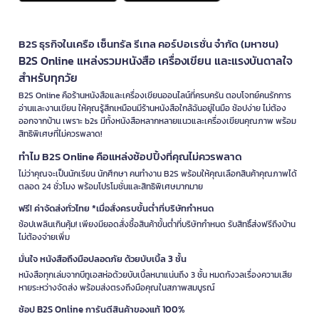
B2S ธุรกิจในเครือ เซ็นทรัล รีเทล คอร์ปอเรชั่น จำกัด (มหาชน)
B2S Online แหล่งรวมหนังสือ เครื่องเขียน และแรงบันดาลใจ
สำหรับทุกวัย
B2S Online คือร้านหนังสือและเครื่องเขียนออนไลน์ที่ครบครัน ตอบโจทย์คนรักการ
อ่านและงานเขียน ให้คุณรู้สึกเหมือนมีร้านหนังสือใกล้ฉันอยู่ในมือ ช้อปง่าย ไม่ต้อง
ออกจากบ้าน เพราะ b2s มีทั้งหนังสือหลากหลายแนวและเครื่องเขียนคุณภาพ พร้อม
สิทธิพิเศษที่ไม่ควรพลาด!
ทำไม B2S Online คือแหล่งช้อปปิ้งที่คุณไม่ควรพลาด
ไม่ว่าคุณจะเป็นนักเรียน นักศึกษา คนทำงาน B2S พร้อมให้คุณเลือกสินค้าคุณภาพได้
ตลอด 24 ชั่วโมง พร้อมโปรโมชั่นและสิทธิพิเศษมากมาย
ฟรี! ค่าจัดส่งทั่วไทย *เมื่อสั่งครบขั้นต่ำที่บริษัทกำหนด
ช้อปเพลินเกินคุ้ม! เพียงมียอดสั่งซื้อสินค้าขั้นต่ำที่บริษัทกำหนด รับสิทธิ์ส่งฟรีถึงบ้าน
ไม่ต้องจ่ายเพิ่ม
มั่นใจ หนังสือถึงมือปลอดภัย ด้วยบับเบิ้ล 3 ชั้น
หนังสือทุกเล่มจากบีทูเอสห่อด้วยบับเบิ้ลหนาแน่นถึง 3 ชั้น หมดกังวลเรื่องความเสีย
หายระหว่างจัดส่ง พร้อมส่งตรงถึงมือคุณในสภาพสมบูรณ์
ช้อป B2S Online การันตีสินค้าของแท้ 100%