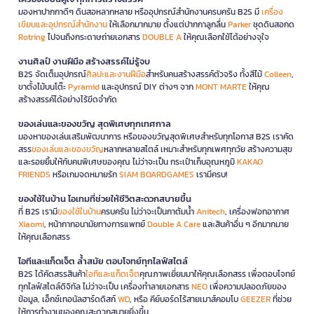
มองหาปากกาดีๆ ดินสอหลากหลาย หรืออุปกรณ์สำนักงานครบครัน B2S มี
เครื่อง
เขียนและอุปกรณ์สำนักงาน
ให้เลือกมากมาย ตั้งแต่ปากกาลูกลื่น
Parker
ชุดดินสอกด
Rotring
ไปจนถึงกระดาษถ่ายเอกสาร
DOUBLE A
ให้คุณเลือกใช้ได้อย่างจุใจ
งานศิลป์ งานฝีมือ สร้างสรรค์ไม่รู้จบ
B2S จัดเต็มอุปกรณ์
ศิลปะและงานฝีมือ
สำหรับคนสร้างสรรค์ตัวจริง ทั้งสีไม้
Colleen
,
ขาตั้งไม้บนโต๊ะ
Pyramid
และอุปกรณ์ DIY ต่างๆ จาก
MONT MARTE
ให้คุณ
สร้างสรรค์ได้อย่างไร้ขีดจำกัด
ของเล่นและของขวัญ สุดพิเศษทุกเทศกาล
มองหาของเล่นเสริมพัฒนาการ หรือของขวัญสุดพิเศษสำหรับทุกโอกาส B2S เราคัด
สรร
ของเล่นและของขวัญ
หลากหลายสไตล์ เหมาะสำหรับทุกเพศทุกวัย สร้างความสุข
และรอยยิ้มให้กับคนพิเศษของคุณ ไม่ว่าจะเป็น กระเป๋าเก็บอุณหภูมิ
KAKAO
FRIENDS
หรือเกมจดหมายรัก
SIAM BOARDGAMES
เรามีครบ!
ของใช้ในบ้าน ไอเทมที่ช่วยให้ชีวิตสะดวกสบายขึ้น
ที่ B2S เรามี
ของใช้ในบ้าน
ครบครัน ไม่ว่าจะเป็นกาต้มน้ำ
Anitech
, เครื่องฟอกอากาศ
Xiaomi
, หน้ากากอนามัยทางการแพทย์
Double A Care
และสินค้าอื่น ๆ อีกมากมาย
ให้คุณเลือกสรร
ไอทีและแก็ดเจ็ต ล้ำสมัย ตอบโจทย์ทุกไลฟ์สไตล์
B2S ได้คัดสรรสินค้า
ไอทีและแก็ดเจ็ต
คุณภาพเยี่ยมมาให้คุณเลือกสรร เพื่อตอบโจทย์
ทุกไลฟ์สไตล์ดิจิทัล ไม่ว่าจะเป็น เครื่องทำลายเอกสาร
NEO
เพื่อความปลอดภัยของ
ข้อมูล, เอ็กซ์เทอนัลฮาร์ดดิสก์
WD
, หรือ คีย์บอร์ดไร้สายเมาส์คอมโบ
GEEZER
ที่ช่วย
ให้การทำงานของคุณสะดวกสบายยิ่งขึ้น