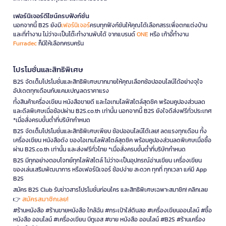
เฟอร์นิเจอร์ดีไซน์ครบฟังก์ชั่น
นอกจากนี้ B2S ยังมี
เฟอร์นิเจอร์
ครบทุกฟังก์ชันให้คุณได้เลือกสรรเพื่อตกแต่งบ้าน
และที่ทำงาน ไม่ว่าจะเป็นโต๊ะทำงานพับได้ จากแบรนด์
ONE
หรือ เก้าอี้ทำงาน
Furradec
ก็มีให้เลือกครบครัน
โปรโมชั่นและสิทธิพิเศษ
B2S จัดเต็มโปรโมชั่นและสิทธิพิเศษมากมายให้คุณเลือกช้อปออนไลน์ได้อย่างจุใจ
อัปเดตทุกเดือนกับแคมเปญลดราคาแรง
ทั้งสินค้าเครื่องเขียน หนังสือขายดี และไอเทมไลฟ์สไตล์สุดชิค พร้อมคูปองส่วนลด
และดีลพิเศษเมื่อช้อปผ่าน B2S.co.th เท่านั้น นอกจากนี้ B2S ยังใจดีส่งฟรีทั่วประเทศ
*เมื่อสั่งครบขั้นต่ำที่บริษัทกำหนด
B2S จัดเต็มโปรโมชั่นและสิทธิพิเศษเพียบ ช้อปออนไลน์ได้เลย! ลดแรงทุกเดือน ทั้ง
เครื่องเขียน หนังสือดัง ของไอเทมไลฟ์สไตล์สุดชิค พร้อมคูปองส่วนลดพิเศษเมื่อซื้อ
ผ่าน B2S.co.th เท่านั้น และส่งฟรีทั่วไทย *เมื่อสั่งครบขั้นต่ำที่บริษัทกำหนด
B2S มีทุกอย่างตอบโจทย์ทุกไลฟ์สไตล์ ไม่ว่าจะเป็นอุปกรณ์อ่านเขียน เครื่องเขียน
ของเล่นเสริมพัฒนาการ หรือเฟอร์นิเจอร์ ช้อปง่าย สะดวก ทุกที่ ทุกเวลา แค่มี App
B2S
สมัคร B2S Club รับข่าวสารโปรโมชั่นก่อนใคร และสิทธิพิเศษเฉพาะสมาชิก! คลิกเลย
สมัครสมาชิกเลย!
👉
#ร้านหนังสือ #ร้านขายหนังสือ ใกล้ฉัน #กระเป๋าใส่ดินสอ #เครื่องเขียนออนไลน์ #ซื้อ
หนังสือ ออนไลน์ #เครื่องเขียน บีทูเอส #ขาย หนังสือ ออนไลน์ #B2S #ร้านเครื่อง