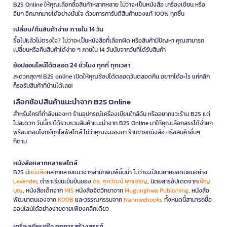
B2S Online ให้คุณเลือกซื้อสินค้าหลากหลาย ไม่ว่าจะเป็นหนังสือ เครื่องเขียน หรือ
อื่นๆ อีกมากมายได้อย่างมั่นใจ ด้วยการการันตีสินค้าของแท้ 100% ทุกชิ้น
เปลี่ยน/คืนสินค้าง่าย ภายใน 14 วัน
ซื้อไปแล้วไม่ตรงใจ? ไม่ว่าจะเป็นหนังสือที่เลือกผิด หรือสินค้ามีปัญหา คุณสามารถ
เปลี่ยนหรือคืนสินค้าได้ง่าย ๆ ภายใน 14 วันนับจากวันที่ได้รับสินค้า
ช้อปออนไลน์ได้ตลอด 24 ชั่วโมง ทุกที่ ทุกเวลา
สะดวกสุดๆ! B2S online เปิดให้คุณช้อปได้ตลอดวันตลอดคืน อยากได้อะไร แค่คลิก
ก็รอรับสินค้าที่บ้านได้เลย!
เลือกช้อปสินค้าแนะนำจาก B2S Online
สำหรับใครที่กำลังมองหา ร้านอุปกรณ์เครื่องเขียนใกล้ฉัน หรืออยากแวะร้าน B2S แต่
ไม่สะดวก วันนี้เราได้รวบรวมสินค้าแนะนำจาก B2S Online มาให้คุณเลือกสรรได้ง่ายๆ
พร้อมตอบโจทย์ทุกไลฟ์สไตล์ ไม่ว่าคุณจะมองหา ร้านขายหนังสือ หรือสินค้าอื่นๆ
ก็ตาม
หนังสือหลากหลายสไตล์
B2S มี
หนังสือ
หลากหลายแนวจากสำนักพิมพ์ชั้นนำ ไม่ว่าจะเป็นนิยายยอดนิยมอย่าง
Lavender
, ตำราเรียนเข้มข้นของ
ดร. ศุภวัฒน์ พุกเจริญ
, นิตยสารอัปเดตจาก
เพ็ญ
บุญ
, หนังสือเด็กจาก
MIS
หนังสือจิตวิทยาจาก
Mugunghwa Publishing
, หนังสือ
พัฒนาตนเองจาก
KOOB
และวรรณกรรมจาก
Nanmeebooks
ทั้งหมดนี้สามารถซื้อ
ออนไลน์ได้อย่างง่ายดายเพียงคลิกเดียว
เครื่องเขียนคู่ใจ ทุกการสร้างสรรค์