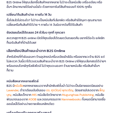
B2S Online ให้คุณเลือกซื้อสินค้าหลากหลาย ไม่ว่าจะเป็นหนังสือ เครื่องเขียน หรือ
อื่นๆ อีกมากมายได้อย่างมั่นใจ ด้วยการการันตีสินค้าของแท้ 100% ทุกชิ้น
เปลี่ยน/คืนสินค้าง่าย ภายใน 14 วัน
ซื้อไปแล้วไม่ตรงใจ? ไม่ว่าจะเป็นหนังสือที่เลือกผิด หรือสินค้ามีปัญหา คุณสามารถ
เปลี่ยนหรือคืนสินค้าได้ง่าย ๆ ภายใน 14 วันนับจากวันที่ได้รับสินค้า
ช้อปออนไลน์ได้ตลอด 24 ชั่วโมง ทุกที่ ทุกเวลา
สะดวกสุดๆ! B2S online เปิดให้คุณช้อปได้ตลอดวันตลอดคืน อยากได้อะไร แค่คลิก
ก็รอรับสินค้าที่บ้านได้เลย!
เลือกช้อปสินค้าแนะนำจาก B2S Online
สำหรับใครที่กำลังมองหา ร้านอุปกรณ์เครื่องเขียนใกล้ฉัน หรืออยากแวะร้าน B2S แต่
ไม่สะดวก วันนี้เราได้รวบรวมสินค้าแนะนำจาก B2S Online มาให้คุณเลือกสรรได้ง่ายๆ
พร้อมตอบโจทย์ทุกไลฟ์สไตล์ ไม่ว่าคุณจะมองหา ร้านขายหนังสือ หรือสินค้าอื่นๆ
ก็ตาม
หนังสือหลากหลายสไตล์
B2S มี
หนังสือ
หลากหลายแนวจากสำนักพิมพ์ชั้นนำ ไม่ว่าจะเป็นนิยายยอดนิยมอย่าง
Lavender
, ตำราเรียนเข้มข้นของ
ดร. ศุภวัฒน์ พุกเจริญ
, นิตยสารอัปเดตจาก
เพ็ญ
บุญ
, หนังสือเด็กจาก
MIS
หนังสือจิตวิทยาจาก
Mugunghwa Publishing
, หนังสือ
พัฒนาตนเองจาก
KOOB
และวรรณกรรมจาก
Nanmeebooks
ทั้งหมดนี้สามารถซื้อ
ออนไลน์ได้อย่างง่ายดายเพียงคลิกเดียว
เครื่องเขียนคู่ใจ ทุกการสร้างสรรค์