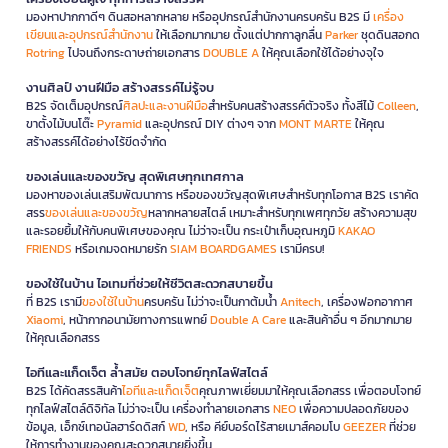
มองหาปากกาดีๆ ดินสอหลากหลาย หรืออุปกรณ์สำนักงานครบครัน B2S มี
เครื่อง
เขียนและอุปกรณ์สำนักงาน
ให้เลือกมากมาย ตั้งแต่ปากกาลูกลื่น
Parker
ชุดดินสอกด
Rotring
ไปจนถึงกระดาษถ่ายเอกสาร
DOUBLE A
ให้คุณเลือกใช้ได้อย่างจุใจ
งานศิลป์ งานฝีมือ สร้างสรรค์ไม่รู้จบ
B2S จัดเต็มอุปกรณ์
ศิลปะและงานฝีมือ
สำหรับคนสร้างสรรค์ตัวจริง ทั้งสีไม้
Colleen
,
ขาตั้งไม้บนโต๊ะ
Pyramid
และอุปกรณ์ DIY ต่างๆ จาก
MONT MARTE
ให้คุณ
สร้างสรรค์ได้อย่างไร้ขีดจำกัด
ของเล่นและของขวัญ สุดพิเศษทุกเทศกาล
มองหาของเล่นเสริมพัฒนาการ หรือของขวัญสุดพิเศษสำหรับทุกโอกาส B2S เราคัด
สรร
ของเล่นและของขวัญ
หลากหลายสไตล์ เหมาะสำหรับทุกเพศทุกวัย สร้างความสุข
และรอยยิ้มให้กับคนพิเศษของคุณ ไม่ว่าจะเป็น กระเป๋าเก็บอุณหภูมิ
KAKAO
FRIENDS
หรือเกมจดหมายรัก
SIAM BOARDGAMES
เรามีครบ!
ของใช้ในบ้าน ไอเทมที่ช่วยให้ชีวิตสะดวกสบายขึ้น
ที่ B2S เรามี
ของใช้ในบ้าน
ครบครัน ไม่ว่าจะเป็นกาต้มน้ำ
Anitech
, เครื่องฟอกอากาศ
Xiaomi
, หน้ากากอนามัยทางการแพทย์
Double A Care
และสินค้าอื่น ๆ อีกมากมาย
ให้คุณเลือกสรร
ไอทีและแก็ดเจ็ต ล้ำสมัย ตอบโจทย์ทุกไลฟ์สไตล์
B2S ได้คัดสรรสินค้า
ไอทีและแก็ดเจ็ต
คุณภาพเยี่ยมมาให้คุณเลือกสรร เพื่อตอบโจทย์
ทุกไลฟ์สไตล์ดิจิทัล ไม่ว่าจะเป็น เครื่องทำลายเอกสาร
NEO
เพื่อความปลอดภัยของ
ข้อมูล, เอ็กซ์เทอนัลฮาร์ดดิสก์
WD
, หรือ คีย์บอร์ดไร้สายเมาส์คอมโบ
GEEZER
ที่ช่วย
ให้การทำงานของคุณสะดวกสบายยิ่งขึ้น