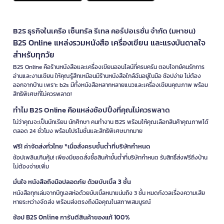
B2S ธุรกิจในเครือ เซ็นทรัล รีเทล คอร์ปอเรชั่น จำกัด (มหาชน)
B2S Online แหล่งรวมหนังสือ เครื่องเขียน และแรงบันดาลใจ
สำหรับทุกวัย
B2S Online คือร้านหนังสือและเครื่องเขียนออนไลน์ที่ครบครัน ตอบโจทย์คนรักการ
อ่านและงานเขียน ให้คุณรู้สึกเหมือนมีร้านหนังสือใกล้ฉันอยู่ในมือ ช้อปง่าย ไม่ต้อง
ออกจากบ้าน เพราะ b2s มีทั้งหนังสือหลากหลายแนวและเครื่องเขียนคุณภาพ พร้อม
สิทธิพิเศษที่ไม่ควรพลาด!
ทำไม B2S Online คือแหล่งช้อปปิ้งที่คุณไม่ควรพลาด
ไม่ว่าคุณจะเป็นนักเรียน นักศึกษา คนทำงาน B2S พร้อมให้คุณเลือกสินค้าคุณภาพได้
ตลอด 24 ชั่วโมง พร้อมโปรโมชั่นและสิทธิพิเศษมากมาย
ฟรี! ค่าจัดส่งทั่วไทย *เมื่อสั่งครบขั้นต่ำที่บริษัทกำหนด
ช้อปเพลินเกินคุ้ม! เพียงมียอดสั่งซื้อสินค้าขั้นต่ำที่บริษัทกำหนด รับสิทธิ์ส่งฟรีถึงบ้าน
ไม่ต้องจ่ายเพิ่ม
มั่นใจ หนังสือถึงมือปลอดภัย ด้วยบับเบิ้ล 3 ชั้น
หนังสือทุกเล่มจากบีทูเอสห่อด้วยบับเบิ้ลหนาแน่นถึง 3 ชั้น หมดกังวลเรื่องความเสีย
หายระหว่างจัดส่ง พร้อมส่งตรงถึงมือคุณในสภาพสมบูรณ์
ช้อป B2S Online การันตีสินค้าของแท้ 100%