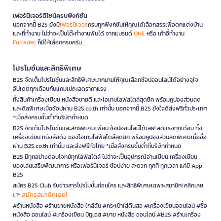
เฟอร์นิเจอร์ดีไซน์ครบฟังก์ชั่น
นอกจากนี้ B2S ยังมี
เฟอร์นิเจอร์
ครบทุกฟังก์ชันให้คุณได้เลือกสรรเพื่อตกแต่งบ้าน
และที่ทำงาน ไม่ว่าจะเป็นโต๊ะทำงานพับได้ จากแบรนด์
ONE
หรือ เก้าอี้ทำงาน
Furradec
ก็มีให้เลือกครบครัน
โปรโมชั่นและสิทธิพิเศษ
B2S จัดเต็มโปรโมชั่นและสิทธิพิเศษมากมายให้คุณเลือกช้อปออนไลน์ได้อย่างจุใจ
อัปเดตทุกเดือนกับแคมเปญลดราคาแรง
ทั้งสินค้าเครื่องเขียน หนังสือขายดี และไอเทมไลฟ์สไตล์สุดชิค พร้อมคูปองส่วนลด
และดีลพิเศษเมื่อช้อปผ่าน B2S.co.th เท่านั้น นอกจากนี้ B2S ยังใจดีส่งฟรีทั่วประเทศ
*เมื่อสั่งครบขั้นต่ำที่บริษัทกำหนด
B2S จัดเต็มโปรโมชั่นและสิทธิพิเศษเพียบ ช้อปออนไลน์ได้เลย! ลดแรงทุกเดือน ทั้ง
เครื่องเขียน หนังสือดัง ของไอเทมไลฟ์สไตล์สุดชิค พร้อมคูปองส่วนลดพิเศษเมื่อซื้อ
ผ่าน B2S.co.th เท่านั้น และส่งฟรีทั่วไทย *เมื่อสั่งครบขั้นต่ำที่บริษัทกำหนด
B2S มีทุกอย่างตอบโจทย์ทุกไลฟ์สไตล์ ไม่ว่าจะเป็นอุปกรณ์อ่านเขียน เครื่องเขียน
ของเล่นเสริมพัฒนาการ หรือเฟอร์นิเจอร์ ช้อปง่าย สะดวก ทุกที่ ทุกเวลา แค่มี App
B2S
สมัคร B2S Club รับข่าวสารโปรโมชั่นก่อนใคร และสิทธิพิเศษเฉพาะสมาชิก! คลิกเลย
สมัครสมาชิกเลย!
👉
#ร้านหนังสือ #ร้านขายหนังสือ ใกล้ฉัน #กระเป๋าใส่ดินสอ #เครื่องเขียนออนไลน์ #ซื้อ
หนังสือ ออนไลน์ #เครื่องเขียน บีทูเอส #ขาย หนังสือ ออนไลน์ #B2S #ร้านเครื่อง