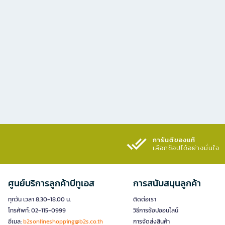
การันตีของแท้
เลือกช้อปได้อย่างมั่นใจ​
ศูนย์บริการลูกค้าบีทูเอส
การสนับสนุนลูกค้า
ทุกวัน เวลา 8.30-18.00 น.
ติดต่อเรา
โทรศัพท์: 02-115-0999
วิธีการช้อปออนไลน์
อีเมล:
b2sonlineshopping@b2s.co.th
การจัดส่งสินค้า