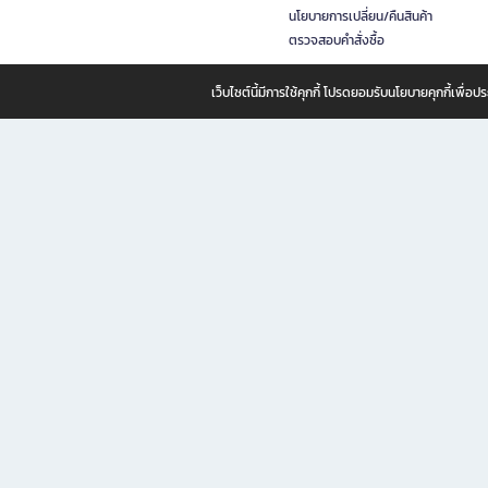
นโยบายการเปลี่ยน/คืนสินค้า
ตรวจสอบคำสั่งซื้อ
เว็บไซต์นี้มีการใช้คุกกี้ โปรดยอมรับนโยบายคุกกี้เพื่
B2S ธุรกิจในเครือ เซ็นทรัล รีเทล คอร์ปอเรชั่น จำกัด (มหาชน)
B2S Online แหล่งรวมหนังสือ เครื่องเขียน และแรงบันดาลใจสำหรับ
B2S Online คือร้านหนังสือและเครื่องเขียนออนไลน์ที่ครบครัน ตอบโจทย์คนรักการอ่านและงานเ
ทำไม B2S Online คือแหล่งช้อปปิ้งที่คุณไม่ควรพลาด
ไม่ว่าคุณจะเป็นนักเรียน นักศึกษา คนทำงาน B2S พร้อมให้คุณเลือกสินค้าคุณภาพได้ตลอด 24