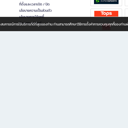
ที่ตั้งและเวลาเปิด / ปิด
นโยบายความเป็นส่วนตัว
นโยบายการใช้คุกกี้
นักลงทุนสัมพันธ์
อประสบการณ์การใช้บริการที่ดีที่สุดของท่าน ท่านสามารถศึกษาวิธีการตั้งค่าการควบคุมคุกกี้ของท่าน
ทุกวัย
ขียน ให้คุณรู้สึกเหมือนมีร้านหนังสือใกล้ฉันอยู่ในมือ ช้อปง่าย ไม่ต้องออกจากบ้าน เพราะ b2
 ชั่วโมง พร้อมโปรโมชั่นและสิทธิพิเศษมากมาย