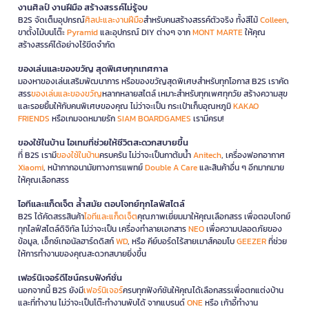
งานศิลป์ งานฝีมือ สร้างสรรค์ไม่รู้จบ
B2S จัดเต็มอุปกรณ์
ศิลปะและงานฝีมือ
สำหรับคนสร้างสรรค์ตัวจริง ทั้งสีไม้
Colleen
,
ขาตั้งไม้บนโต๊ะ
Pyramid
และอุปกรณ์ DIY ต่างๆ จาก
MONT MARTE
ให้คุณ
สร้างสรรค์ได้อย่างไร้ขีดจำกัด
ของเล่นและของขวัญ สุดพิเศษทุกเทศกาล
มองหาของเล่นเสริมพัฒนาการ หรือของขวัญสุดพิเศษสำหรับทุกโอกาส B2S เราคัด
สรร
ของเล่นและของขวัญ
หลากหลายสไตล์ เหมาะสำหรับทุกเพศทุกวัย สร้างความสุข
และรอยยิ้มให้กับคนพิเศษของคุณ ไม่ว่าจะเป็น กระเป๋าเก็บอุณหภูมิ
KAKAO
FRIENDS
หรือเกมจดหมายรัก
SIAM BOARDGAMES
เรามีครบ!
ของใช้ในบ้าน ไอเทมที่ช่วยให้ชีวิตสะดวกสบายขึ้น
ที่ B2S เรามี
ของใช้ในบ้าน
ครบครัน ไม่ว่าจะเป็นกาต้มน้ำ
Anitech
, เครื่องฟอกอากาศ
Xiaomi
, หน้ากากอนามัยทางการแพทย์
Double A Care
และสินค้าอื่น ๆ อีกมากมาย
ให้คุณเลือกสรร
ไอทีและแก็ดเจ็ต ล้ำสมัย ตอบโจทย์ทุกไลฟ์สไตล์
B2S ได้คัดสรรสินค้า
ไอทีและแก็ดเจ็ต
คุณภาพเยี่ยมมาให้คุณเลือกสรร เพื่อตอบโจทย์
ทุกไลฟ์สไตล์ดิจิทัล ไม่ว่าจะเป็น เครื่องทำลายเอกสาร
NEO
เพื่อความปลอดภัยของ
ข้อมูล, เอ็กซ์เทอนัลฮาร์ดดิสก์
WD
, หรือ คีย์บอร์ดไร้สายเมาส์คอมโบ
GEEZER
ที่ช่วย
ให้การทำงานของคุณสะดวกสบายยิ่งขึ้น
เฟอร์นิเจอร์ดีไซน์ครบฟังก์ชั่น
นอกจากนี้ B2S ยังมี
เฟอร์นิเจอร์
ครบทุกฟังก์ชันให้คุณได้เลือกสรรเพื่อตกแต่งบ้าน
และที่ทำงาน ไม่ว่าจะเป็นโต๊ะทำงานพับได้ จากแบรนด์
ONE
หรือ เก้าอี้ทำงาน