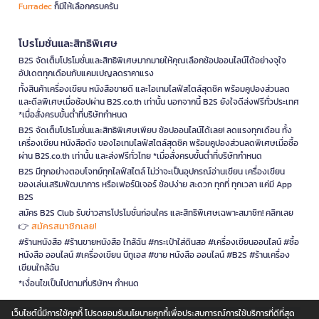
Furradec
ก็มีให้เลือกครบครัน
โปรโมชั่นและสิทธิพิเศษ
B2S จัดเต็มโปรโมชั่นและสิทธิพิเศษมากมายให้คุณเลือกช้อปออนไลน์ได้อย่างจุใจ
อัปเดตทุกเดือนกับแคมเปญลดราคาแรง
ทั้งสินค้าเครื่องเขียน หนังสือขายดี และไอเทมไลฟ์สไตล์สุดชิค พร้อมคูปองส่วนลด
และดีลพิเศษเมื่อช้อปผ่าน B2S.co.th เท่านั้น นอกจากนี้ B2S ยังใจดีส่งฟรีทั่วประเทศ
*เมื่อสั่งครบขั้นต่ำที่บริษัทกำหนด
B2S จัดเต็มโปรโมชั่นและสิทธิพิเศษเพียบ ช้อปออนไลน์ได้เลย! ลดแรงทุกเดือน ทั้ง
เครื่องเขียน หนังสือดัง ของไอเทมไลฟ์สไตล์สุดชิค พร้อมคูปองส่วนลดพิเศษเมื่อซื้อ
ผ่าน B2S.co.th เท่านั้น และส่งฟรีทั่วไทย *เมื่อสั่งครบขั้นต่ำที่บริษัทกำหนด
B2S มีทุกอย่างตอบโจทย์ทุกไลฟ์สไตล์ ไม่ว่าจะเป็นอุปกรณ์อ่านเขียน เครื่องเขียน
ของเล่นเสริมพัฒนาการ หรือเฟอร์นิเจอร์ ช้อปง่าย สะดวก ทุกที่ ทุกเวลา แค่มี App
B2S
สมัคร B2S Club รับข่าวสารโปรโมชั่นก่อนใคร และสิทธิพิเศษเฉพาะสมาชิก! คลิกเลย
สมัครสมาชิกเลย!
👉
#ร้านหนังสือ #ร้านขายหนังสือ ใกล้ฉัน #กระเป๋าใส่ดินสอ #เครื่องเขียนออนไลน์ #ซื้อ
หนังสือ ออนไลน์ #เครื่องเขียน บีทูเอส #ขาย หนังสือ ออนไลน์ #B2S #ร้านเครื่อง
เขียนใกล้ฉัน
*เงื่อนไขเป็นไปตามที่บริษัทฯ กำหนด
เว็บไซต์นี้มีการใช้คุกกี้ โปรดยอมรับนโยบายคุกกี้เพื่อประสบการณ์การใช้บริการที่ดีที่สุด