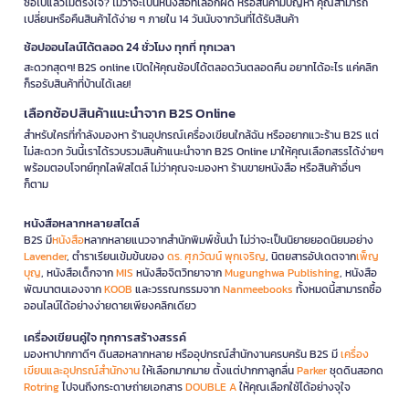
ซื้อไปแล้วไม่ตรงใจ? ไม่ว่าจะเป็นหนังสือที่เลือกผิด หรือสินค้ามีปัญหา คุณสามารถ
เปลี่ยนหรือคืนสินค้าได้ง่าย ๆ ภายใน 14 วันนับจากวันที่ได้รับสินค้า
ช้อปออนไลน์ได้ตลอด 24 ชั่วโมง ทุกที่ ทุกเวลา
สะดวกสุดๆ! B2S online เปิดให้คุณช้อปได้ตลอดวันตลอดคืน อยากได้อะไร แค่คลิก
ก็รอรับสินค้าที่บ้านได้เลย!
เลือกช้อปสินค้าแนะนำจาก B2S Online
สำหรับใครที่กำลังมองหา ร้านอุปกรณ์เครื่องเขียนใกล้ฉัน หรืออยากแวะร้าน B2S แต่
ไม่สะดวก วันนี้เราได้รวบรวมสินค้าแนะนำจาก B2S Online มาให้คุณเลือกสรรได้ง่ายๆ
พร้อมตอบโจทย์ทุกไลฟ์สไตล์ ไม่ว่าคุณจะมองหา ร้านขายหนังสือ หรือสินค้าอื่นๆ
ก็ตาม
หนังสือหลากหลายสไตล์
B2S มี
หนังสือ
หลากหลายแนวจากสำนักพิมพ์ชั้นนำ ไม่ว่าจะเป็นนิยายยอดนิยมอย่าง
Lavender
, ตำราเรียนเข้มข้นของ
ดร. ศุภวัฒน์ พุกเจริญ
, นิตยสารอัปเดตจาก
เพ็ญ
บุญ
, หนังสือเด็กจาก
MIS
หนังสือจิตวิทยาจาก
Mugunghwa Publishing
, หนังสือ
พัฒนาตนเองจาก
KOOB
และวรรณกรรมจาก
Nanmeebooks
ทั้งหมดนี้สามารถซื้อ
ออนไลน์ได้อย่างง่ายดายเพียงคลิกเดียว
เครื่องเขียนคู่ใจ ทุกการสร้างสรรค์
มองหาปากกาดีๆ ดินสอหลากหลาย หรืออุปกรณ์สำนักงานครบครัน B2S มี
เครื่อง
เขียนและอุปกรณ์สำนักงาน
ให้เลือกมากมาย ตั้งแต่ปากกาลูกลื่น
Parker
ชุดดินสอกด
Rotring
ไปจนถึงกระดาษถ่ายเอกสาร
DOUBLE A
ให้คุณเลือกใช้ได้อย่างจุใจ