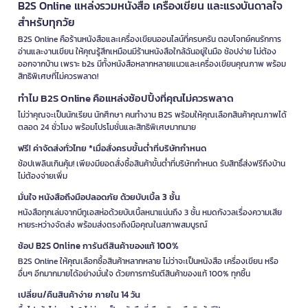
B2S Online แหล่งรวมหนังสือ เครื่องเขียน และแรงบันดาลใจ
สำหรับทุกวัย
B2S Online คือร้านหนังสือและเครื่องเขียนออนไลน์ที่ครบครัน ตอบโจทย์คนรักการ
อ่านและงานเขียน ให้คุณรู้สึกเหมือนมีร้านหนังสือใกล้ฉันอยู่ในมือ ช้อปง่าย ไม่ต้อง
ออกจากบ้าน เพราะ b2s มีทั้งหนังสือหลากหลายแนวและเครื่องเขียนคุณภาพ พร้อม
สิทธิพิเศษที่ไม่ควรพลาด!
ทำไม B2S Online คือแหล่งช้อปปิ้งที่คุณไม่ควรพลาด
ไม่ว่าคุณจะเป็นนักเรียน นักศึกษา คนทำงาน B2S พร้อมให้คุณเลือกสินค้าคุณภาพได้
ตลอด 24 ชั่วโมง พร้อมโปรโมชั่นและสิทธิพิเศษมากมาย
ฟรี! ค่าจัดส่งทั่วไทย *เมื่อสั่งครบขั้นต่ำที่บริษัทกำหนด
ช้อปเพลินเกินคุ้ม! เพียงมียอดสั่งซื้อสินค้าขั้นต่ำที่บริษัทกำหนด รับสิทธิ์ส่งฟรีถึงบ้าน
ไม่ต้องจ่ายเพิ่ม
มั่นใจ หนังสือถึงมือปลอดภัย ด้วยบับเบิ้ล 3 ชั้น
หนังสือทุกเล่มจากบีทูเอสห่อด้วยบับเบิ้ลหนาแน่นถึง 3 ชั้น หมดกังวลเรื่องความเสีย
หายระหว่างจัดส่ง พร้อมส่งตรงถึงมือคุณในสภาพสมบูรณ์
ช้อป B2S Online การันตีสินค้าของแท้ 100%
B2S Online ให้คุณเลือกซื้อสินค้าหลากหลาย ไม่ว่าจะเป็นหนังสือ เครื่องเขียน หรือ
อื่นๆ อีกมากมายได้อย่างมั่นใจ ด้วยการการันตีสินค้าของแท้ 100% ทุกชิ้น
เปลี่ยน/คืนสินค้าง่าย ภายใน 14 วัน