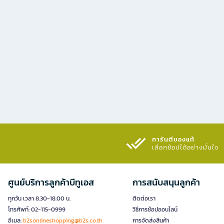
การันตีของแท้
เลือกช้อปได้อย่างมั่นใจ​
ศูนย์บริการลูกค้าบีทูเอส
การสนับสนุนลูกค้า
ทุกวัน เวลา 8.30-18.00 น.
ติดต่อเรา
โทรศัพท์: 02-115-0999
วิธีการช้อปออนไลน์
อีเมล:
b2sonlineshopping@b2s.co.th
การจัดส่งสินค้า