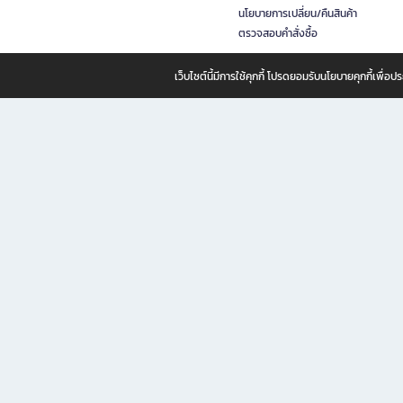
นโยบายการเปลี่ยน/คืนสินค้า
ตรวจสอบคำสั่งซื้อ
เว็บไซต์นี้มีการใช้คุกกี้ โปรดยอมรับนโยบายคุกกี้เพื่
B2S ธุรกิจในเครือ เซ็นทรัล รีเทล คอร์ปอเรชั่น จำกัด (มหาชน)
B2S Online แหล่งรวมหนังสือ เครื่องเขียน และแรงบันดาลใจสำหรับ
B2S Online คือร้านหนังสือและเครื่องเขียนออนไลน์ที่ครบครัน ตอบโจทย์คนรักการอ่านและงานเ
ทำไม B2S Online คือแหล่งช้อปปิ้งที่คุณไม่ควรพลาด
ไม่ว่าคุณจะเป็นนักเรียน นักศึกษา คนทำงาน B2S พร้อมให้คุณเลือกสินค้าคุณภาพได้ตลอด 24