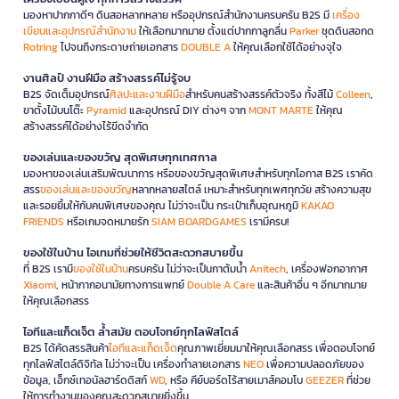
มองหาปากกาดีๆ ดินสอหลากหลาย หรืออุปกรณ์สำนักงานครบครัน B2S มี
เครื่อง
เขียนและอุปกรณ์สำนักงาน
ให้เลือกมากมาย ตั้งแต่ปากกาลูกลื่น
Parker
ชุดดินสอกด
Rotring
ไปจนถึงกระดาษถ่ายเอกสาร
DOUBLE A
ให้คุณเลือกใช้ได้อย่างจุใจ
งานศิลป์ งานฝีมือ สร้างสรรค์ไม่รู้จบ
B2S จัดเต็มอุปกรณ์
ศิลปะและงานฝีมือ
สำหรับคนสร้างสรรค์ตัวจริง ทั้งสีไม้
Colleen
,
ขาตั้งไม้บนโต๊ะ
Pyramid
และอุปกรณ์ DIY ต่างๆ จาก
MONT MARTE
ให้คุณ
สร้างสรรค์ได้อย่างไร้ขีดจำกัด
ของเล่นและของขวัญ สุดพิเศษทุกเทศกาล
มองหาของเล่นเสริมพัฒนาการ หรือของขวัญสุดพิเศษสำหรับทุกโอกาส B2S เราคัด
สรร
ของเล่นและของขวัญ
หลากหลายสไตล์ เหมาะสำหรับทุกเพศทุกวัย สร้างความสุข
และรอยยิ้มให้กับคนพิเศษของคุณ ไม่ว่าจะเป็น กระเป๋าเก็บอุณหภูมิ
KAKAO
FRIENDS
หรือเกมจดหมายรัก
SIAM BOARDGAMES
เรามีครบ!
ของใช้ในบ้าน ไอเทมที่ช่วยให้ชีวิตสะดวกสบายขึ้น
ที่ B2S เรามี
ของใช้ในบ้าน
ครบครัน ไม่ว่าจะเป็นกาต้มน้ำ
Anitech
, เครื่องฟอกอากาศ
Xiaomi
, หน้ากากอนามัยทางการแพทย์
Double A Care
และสินค้าอื่น ๆ อีกมากมาย
ให้คุณเลือกสรร
ไอทีและแก็ดเจ็ต ล้ำสมัย ตอบโจทย์ทุกไลฟ์สไตล์
B2S ได้คัดสรรสินค้า
ไอทีและแก็ดเจ็ต
คุณภาพเยี่ยมมาให้คุณเลือกสรร เพื่อตอบโจทย์
ทุกไลฟ์สไตล์ดิจิทัล ไม่ว่าจะเป็น เครื่องทำลายเอกสาร
NEO
เพื่อความปลอดภัยของ
ข้อมูล, เอ็กซ์เทอนัลฮาร์ดดิสก์
WD
, หรือ คีย์บอร์ดไร้สายเมาส์คอมโบ
GEEZER
ที่ช่วย
ให้การทำงานของคุณสะดวกสบายยิ่งขึ้น