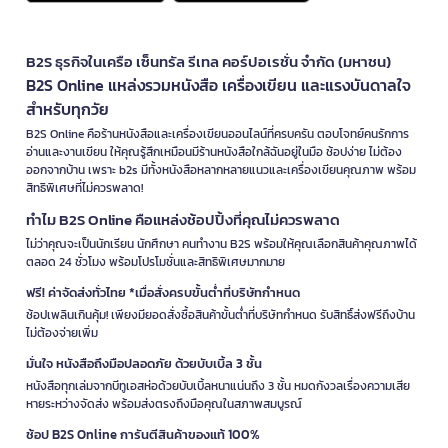
B2S ธุรกิจในเครือ เซ็นทรัล รีเทล คอร์ปอเรชั่น จำกัด (มหาชน)
B2S Online แหล่งรวมหนังสือ เครื่องเขียน และแรงบันดาลใจ
สำหรับทุกวัย
B2S Online คือร้านหนังสือและเครื่องเขียนออนไลน์ที่ครบครัน ตอบโจทย์คนรักการ
อ่านและงานเขียน ให้คุณรู้สึกเหมือนมีร้านหนังสือใกล้ฉันอยู่ในมือ ช้อปง่าย ไม่ต้อง
ออกจากบ้าน เพราะ b2s มีทั้งหนังสือหลากหลายแนวและเครื่องเขียนคุณภาพ พร้อม
สิทธิพิเศษที่ไม่ควรพลาด!
ทำไม B2S Online คือแหล่งช้อปปิ้งที่คุณไม่ควรพลาด
ไม่ว่าคุณจะเป็นนักเรียน นักศึกษา คนทำงาน B2S พร้อมให้คุณเลือกสินค้าคุณภาพได้
ตลอด 24 ชั่วโมง พร้อมโปรโมชั่นและสิทธิพิเศษมากมาย
ฟรี! ค่าจัดส่งทั่วไทย *เมื่อสั่งครบขั้นต่ำที่บริษัทกำหนด
ช้อปเพลินเกินคุ้ม! เพียงมียอดสั่งซื้อสินค้าขั้นต่ำที่บริษัทกำหนด รับสิทธิ์ส่งฟรีถึงบ้าน
ไม่ต้องจ่ายเพิ่ม
มั่นใจ หนังสือถึงมือปลอดภัย ด้วยบับเบิ้ล 3 ชั้น
หนังสือทุกเล่มจากบีทูเอสห่อด้วยบับเบิ้ลหนาแน่นถึง 3 ชั้น หมดกังวลเรื่องความเสีย
หายระหว่างจัดส่ง พร้อมส่งตรงถึงมือคุณในสภาพสมบูรณ์
ช้อป B2S Online การันตีสินค้าของแท้ 100%