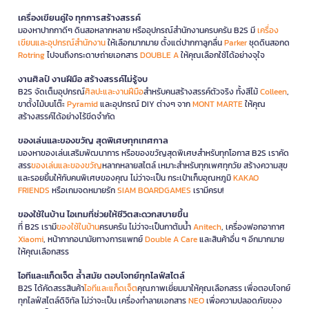
เครื่องเขียนคู่ใจ ทุกการสร้างสรรค์
มองหาปากกาดีๆ ดินสอหลากหลาย หรืออุปกรณ์สำนักงานครบครัน B2S มี
เครื่อง
เขียนและอุปกรณ์สำนักงาน
ให้เลือกมากมาย ตั้งแต่ปากกาลูกลื่น
Parker
ชุดดินสอกด
Rotring
ไปจนถึงกระดาษถ่ายเอกสาร
DOUBLE A
ให้คุณเลือกใช้ได้อย่างจุใจ
งานศิลป์ งานฝีมือ สร้างสรรค์ไม่รู้จบ
B2S จัดเต็มอุปกรณ์
ศิลปะและงานฝีมือ
สำหรับคนสร้างสรรค์ตัวจริง ทั้งสีไม้
Colleen
,
ขาตั้งไม้บนโต๊ะ
Pyramid
และอุปกรณ์ DIY ต่างๆ จาก
MONT MARTE
ให้คุณ
สร้างสรรค์ได้อย่างไร้ขีดจำกัด
ของเล่นและของขวัญ สุดพิเศษทุกเทศกาล
มองหาของเล่นเสริมพัฒนาการ หรือของขวัญสุดพิเศษสำหรับทุกโอกาส B2S เราคัด
สรร
ของเล่นและของขวัญ
หลากหลายสไตล์ เหมาะสำหรับทุกเพศทุกวัย สร้างความสุข
และรอยยิ้มให้กับคนพิเศษของคุณ ไม่ว่าจะเป็น กระเป๋าเก็บอุณหภูมิ
KAKAO
FRIENDS
หรือเกมจดหมายรัก
SIAM BOARDGAMES
เรามีครบ!
ของใช้ในบ้าน ไอเทมที่ช่วยให้ชีวิตสะดวกสบายขึ้น
ที่ B2S เรามี
ของใช้ในบ้าน
ครบครัน ไม่ว่าจะเป็นกาต้มน้ำ
Anitech
, เครื่องฟอกอากาศ
Xiaomi
, หน้ากากอนามัยทางการแพทย์
Double A Care
และสินค้าอื่น ๆ อีกมากมาย
ให้คุณเลือกสรร
ไอทีและแก็ดเจ็ต ล้ำสมัย ตอบโจทย์ทุกไลฟ์สไตล์
B2S ได้คัดสรรสินค้า
ไอทีและแก็ดเจ็ต
คุณภาพเยี่ยมมาให้คุณเลือกสรร เพื่อตอบโจทย์
ทุกไลฟ์สไตล์ดิจิทัล ไม่ว่าจะเป็น เครื่องทำลายเอกสาร
NEO
เพื่อความปลอดภัยของ