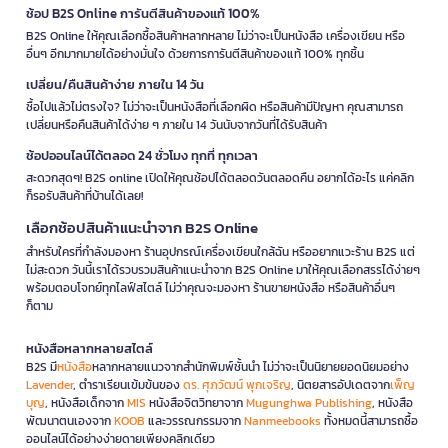
ช้อป B2S Online การันตีสินค้าของแท้ 100%
B2S Online ให้คุณเลือกซื้อสินค้าหลากหลาย ไม่ว่าจะเป็นหนังสือ เครื่องเขียน หรือ
อื่นๆ อีกมากมายได้อย่างมั่นใจ ด้วยการการันตีสินค้าของแท้ 100% ทุกชิ้น
เปลี่ยน/คืนสินค้าง่าย ภายใน 14 วัน
ซื้อไปแล้วไม่ตรงใจ? ไม่ว่าจะเป็นหนังสือที่เลือกผิด หรือสินค้ามีปัญหา คุณสามารถ
เปลี่ยนหรือคืนสินค้าได้ง่าย ๆ ภายใน 14 วันนับจากวันที่ได้รับสินค้า
ช้อปออนไลน์ได้ตลอด 24 ชั่วโมง ทุกที่ ทุกเวลา
สะดวกสุดๆ! B2S online เปิดให้คุณช้อปได้ตลอดวันตลอดคืน อยากได้อะไร แค่คลิก
ก็รอรับสินค้าที่บ้านได้เลย!
เลือกช้อปสินค้าแนะนำจาก B2S Online
สำหรับใครที่กำลังมองหา ร้านอุปกรณ์เครื่องเขียนใกล้ฉัน หรืออยากแวะร้าน B2S แต่
ไม่สะดวก วันนี้เราได้รวบรวมสินค้าแนะนำจาก B2S Online มาให้คุณเลือกสรรได้ง่ายๆ
พร้อมตอบโจทย์ทุกไลฟ์สไตล์ ไม่ว่าคุณจะมองหา ร้านขายหนังสือ หรือสินค้าอื่นๆ
ก็ตาม
หนังสือหลากหลายสไตล์
B2S มี
หนังสือ
หลากหลายแนวจากสำนักพิมพ์ชั้นนำ ไม่ว่าจะเป็นนิยายยอดนิยมอย่าง
Lavender
, ตำราเรียนเข้มข้นของ
ดร. ศุภวัฒน์ พุกเจริญ
, นิตยสารอัปเดตจาก
เพ็ญ
บุญ
, หนังสือเด็กจาก
MIS
หนังสือจิตวิทยาจาก
Mugunghwa Publishing
, หนังสือ
พัฒนาตนเองจาก
KOOB
และวรรณกรรมจาก
Nanmeebooks
ทั้งหมดนี้สามารถซื้อ
ออนไลน์ได้อย่างง่ายดายเพียงคลิกเดียว