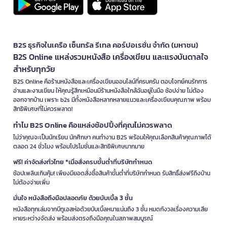
B2S ธุรกิจในเครือ เซ็นทรัล รีเทล คอร์ปอเรชั่น จำกัด (มหาชน)
B2S Online แหล่งรวมหนังสือ เครื่องเขียน และแรงบันดาลใจ
สำหรับทุกวัย
B2S Online คือร้านหนังสือและเครื่องเขียนออนไลน์ที่ครบครัน ตอบโจทย์คนรักการ
อ่านและงานเขียน ให้คุณรู้สึกเหมือนมีร้านหนังสือใกล้ฉันอยู่ในมือ ช้อปง่าย ไม่ต้อง
ออกจากบ้าน เพราะ b2s มีทั้งหนังสือหลากหลายแนวและเครื่องเขียนคุณภาพ พร้อม
สิทธิพิเศษที่ไม่ควรพลาด!
ทำไม B2S Online คือแหล่งช้อปปิ้งที่คุณไม่ควรพลาด
ไม่ว่าคุณจะเป็นนักเรียน นักศึกษา คนทำงาน B2S พร้อมให้คุณเลือกสินค้าคุณภาพได้
ตลอด 24 ชั่วโมง พร้อมโปรโมชั่นและสิทธิพิเศษมากมาย
ฟรี! ค่าจัดส่งทั่วไทย *เมื่อสั่งครบขั้นต่ำที่บริษัทกำหนด
ช้อปเพลินเกินคุ้ม! เพียงมียอดสั่งซื้อสินค้าขั้นต่ำที่บริษัทกำหนด รับสิทธิ์ส่งฟรีถึงบ้าน
ไม่ต้องจ่ายเพิ่ม
มั่นใจ หนังสือถึงมือปลอดภัย ด้วยบับเบิ้ล 3 ชั้น
หนังสือทุกเล่มจากบีทูเอสห่อด้วยบับเบิ้ลหนาแน่นถึง 3 ชั้น หมดกังวลเรื่องความเสีย
หายระหว่างจัดส่ง พร้อมส่งตรงถึงมือคุณในสภาพสมบูรณ์