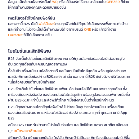
ข้อมูล, เอ็กซ์เทอนัลฮาร์ดดิสก์
WD
, หรือ คีย์บอร์ดไร้สายเมาส์คอมโบ
GEEZER
ที่ช่วย
ให้การทำงานของคุณสะดวกสบายยิ่งขึ้น
เฟอร์นิเจอร์ดีไซน์ครบฟังก์ชั่น
นอกจากนี้ B2S ยังมี
เฟอร์นิเจอร์
ครบทุกฟังก์ชันให้คุณได้เลือกสรรเพื่อตกแต่งบ้าน
และที่ทำงาน ไม่ว่าจะเป็นโต๊ะทำงานพับได้ จากแบรนด์
ONE
หรือ เก้าอี้ทำงาน
Furradec
ก็มีให้เลือกครบครัน
โปรโมชั่นและสิทธิพิเศษ
B2S จัดเต็มโปรโมชั่นและสิทธิพิเศษมากมายให้คุณเลือกช้อปออนไลน์ได้อย่างจุใจ
อัปเดตทุกเดือนกับแคมเปญลดราคาแรง
ทั้งสินค้าเครื่องเขียน หนังสือขายดี และไอเทมไลฟ์สไตล์สุดชิค พร้อมคูปองส่วนลด
และดีลพิเศษเมื่อช้อปผ่าน B2S.co.th เท่านั้น นอกจากนี้ B2S ยังใจดีส่งฟรีทั่วประเทศ
*เมื่อสั่งครบขั้นต่ำที่บริษัทกำหนด
B2S จัดเต็มโปรโมชั่นและสิทธิพิเศษเพียบ ช้อปออนไลน์ได้เลย! ลดแรงทุกเดือน ทั้ง
เครื่องเขียน หนังสือดัง ของไอเทมไลฟ์สไตล์สุดชิค พร้อมคูปองส่วนลดพิเศษเมื่อซื้อ
ผ่าน B2S.co.th เท่านั้น และส่งฟรีทั่วไทย *เมื่อสั่งครบขั้นต่ำที่บริษัทกำหนด
B2S มีทุกอย่างตอบโจทย์ทุกไลฟ์สไตล์ ไม่ว่าจะเป็นอุปกรณ์อ่านเขียน เครื่องเขียน
ของเล่นเสริมพัฒนาการ หรือเฟอร์นิเจอร์ ช้อปง่าย สะดวก ทุกที่ ทุกเวลา แค่มี App
B2S
สมัคร B2S Club รับข่าวสารโปรโมชั่นก่อนใคร และสิทธิพิเศษเฉพาะสมาชิก! คลิกเลย
สมัครสมาชิกเลย!
👉
#ร้านหนังสือ #ร้านขายหนังสือ ใกล้ฉัน #กระเป๋าใส่ดินสอ #เครื่องเขียนออนไลน์ #ซื้อ