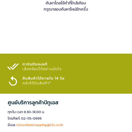
ค้นหาโดยใช้คำที่ใกล้เคียง
กรุณาลองค้นหาใหม่อีกครั้ง
การันตีของแท้
เลือกช้อปได้อย่างมั่นใจ​
คืนสินค้าได้ภายใน 14 วัน
หลังได้รับสินค้า*
ศูนย์บริการลูกค้าบีทูเอส
ทุกวัน เวลา 8.30-18.00 น.
โทรศัพท์: 02-115-0999
อีเมล:
b2sonlineshopping@b2s.co.th