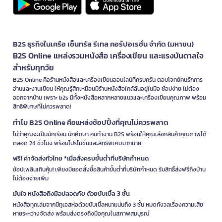
B2S ธุรกิจในเครือ เซ็นทรัล รีเทล คอร์ปอเรชั่น จำกัด (มหาชน)
B2S Online แหล่งรวมหนังสือ เครื่องเขียน และแรงบันดาลใจ
สำหรับทุกวัย
B2S Online คือร้านหนังสือและเครื่องเขียนออนไลน์ที่ครบครัน ตอบโจทย์คนรักการ
อ่านและงานเขียน ให้คุณรู้สึกเหมือนมีร้านหนังสือใกล้ฉันอยู่ในมือ ช้อปง่าย ไม่ต้อง
ออกจากบ้าน เพราะ b2s มีทั้งหนังสือหลากหลายแนวและเครื่องเขียนคุณภาพ พร้อม
สิทธิพิเศษที่ไม่ควรพลาด!
ทำไม B2S Online คือแหล่งช้อปปิ้งที่คุณไม่ควรพลาด
ไม่ว่าคุณจะเป็นนักเรียน นักศึกษา คนทำงาน B2S พร้อมให้คุณเลือกสินค้าคุณภาพได้
ตลอด 24 ชั่วโมง พร้อมโปรโมชั่นและสิทธิพิเศษมากมาย
ฟรี! ค่าจัดส่งทั่วไทย *เมื่อสั่งครบขั้นต่ำที่บริษัทกำหนด
ช้อปเพลินเกินคุ้ม! เพียงมียอดสั่งซื้อสินค้าขั้นต่ำที่บริษัทกำหนด รับสิทธิ์ส่งฟรีถึงบ้าน
ไม่ต้องจ่ายเพิ่ม
มั่นใจ หนังสือถึงมือปลอดภัย ด้วยบับเบิ้ล 3 ชั้น
หนังสือทุกเล่มจากบีทูเอสห่อด้วยบับเบิ้ลหนาแน่นถึง 3 ชั้น หมดกังวลเรื่องความเสีย
หายระหว่างจัดส่ง พร้อมส่งตรงถึงมือคุณในสภาพสมบูรณ์