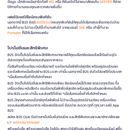
ข้อมูล, เอ็กซ์เทอนัลฮาร์ดดิสก์
WD
, หรือ คีย์บอร์ดไร้สายเมาส์คอมโบ
GEEZER
ที่ช่วย
ให้การทำงานของคุณสะดวกสบายยิ่งขึ้น
เฟอร์นิเจอร์ดีไซน์ครบฟังก์ชั่น
นอกจากนี้ B2S ยังมี
เฟอร์นิเจอร์
ครบทุกฟังก์ชันให้คุณได้เลือกสรรเพื่อตกแต่งบ้าน
และที่ทำงาน ไม่ว่าจะเป็นโต๊ะทำงานพับได้ จากแบรนด์
ONE
หรือ เก้าอี้ทำงาน
Furradec
ก็มีให้เลือกครบครัน
โปรโมชั่นและสิทธิพิเศษ
B2S จัดเต็มโปรโมชั่นและสิทธิพิเศษมากมายให้คุณเลือกช้อปออนไลน์ได้อย่างจุใจ
อัปเดตทุกเดือนกับแคมเปญลดราคาแรง
ทั้งสินค้าเครื่องเขียน หนังสือขายดี และไอเทมไลฟ์สไตล์สุดชิค พร้อมคูปองส่วนลด
และดีลพิเศษเมื่อช้อปผ่าน B2S.co.th เท่านั้น นอกจากนี้ B2S ยังใจดีส่งฟรีทั่วประเทศ
*เมื่อสั่งครบขั้นต่ำที่บริษัทกำหนด
B2S จัดเต็มโปรโมชั่นและสิทธิพิเศษเพียบ ช้อปออนไลน์ได้เลย! ลดแรงทุกเดือน ทั้ง
เครื่องเขียน หนังสือดัง ของไอเทมไลฟ์สไตล์สุดชิค พร้อมคูปองส่วนลดพิเศษเมื่อซื้อ
ผ่าน B2S.co.th เท่านั้น และส่งฟรีทั่วไทย *เมื่อสั่งครบขั้นต่ำที่บริษัทกำหนด
B2S มีทุกอย่างตอบโจทย์ทุกไลฟ์สไตล์ ไม่ว่าจะเป็นอุปกรณ์อ่านเขียน เครื่องเขียน
ของเล่นเสริมพัฒนาการ หรือเฟอร์นิเจอร์ ช้อปง่าย สะดวก ทุกที่ ทุกเวลา แค่มี App
B2S
สมัคร B2S Club รับข่าวสารโปรโมชั่นก่อนใคร และสิทธิพิเศษเฉพาะสมาชิก! คลิกเลย
สมัครสมาชิกเลย!
👉
#ร้านหนังสือ #ร้านขายหนังสือ ใกล้ฉัน #กระเป๋าใส่ดินสอ #เครื่องเขียนออนไลน์ #ซื้อ