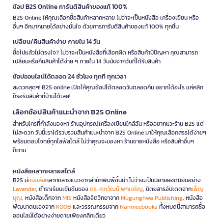
ช้อป B2S Online การันตีสินค้าของแท้ 100%
B2S Online ให้คุณเลือกซื้อสินค้าหลากหลาย ไม่ว่าจะเป็นหนังสือ เครื่องเขียน หรือ
อื่นๆ อีกมากมายได้อย่างมั่นใจ ด้วยการการันตีสินค้าของแท้ 100% ทุกชิ้น
เปลี่ยน/คืนสินค้าง่าย ภายใน 14 วัน
ซื้อไปแล้วไม่ตรงใจ? ไม่ว่าจะเป็นหนังสือที่เลือกผิด หรือสินค้ามีปัญหา คุณสามารถ
เปลี่ยนหรือคืนสินค้าได้ง่าย ๆ ภายใน 14 วันนับจากวันที่ได้รับสินค้า
ช้อปออนไลน์ได้ตลอด 24 ชั่วโมง ทุกที่ ทุกเวลา
สะดวกสุดๆ! B2S online เปิดให้คุณช้อปได้ตลอดวันตลอดคืน อยากได้อะไร แค่คลิก
ก็รอรับสินค้าที่บ้านได้เลย!
เลือกช้อปสินค้าแนะนำจาก B2S Online
สำหรับใครที่กำลังมองหา ร้านอุปกรณ์เครื่องเขียนใกล้ฉัน หรืออยากแวะร้าน B2S แต่
ไม่สะดวก วันนี้เราได้รวบรวมสินค้าแนะนำจาก B2S Online มาให้คุณเลือกสรรได้ง่ายๆ
พร้อมตอบโจทย์ทุกไลฟ์สไตล์ ไม่ว่าคุณจะมองหา ร้านขายหนังสือ หรือสินค้าอื่นๆ
ก็ตาม
หนังสือหลากหลายสไตล์
B2S มี
หนังสือ
หลากหลายแนวจากสำนักพิมพ์ชั้นนำ ไม่ว่าจะเป็นนิยายยอดนิยมอย่าง
Lavender
, ตำราเรียนเข้มข้นของ
ดร. ศุภวัฒน์ พุกเจริญ
, นิตยสารอัปเดตจาก
เพ็ญ
บุญ
, หนังสือเด็กจาก
MIS
หนังสือจิตวิทยาจาก
Mugunghwa Publishing
, หนังสือ
พัฒนาตนเองจาก
KOOB
และวรรณกรรมจาก
Nanmeebooks
ทั้งหมดนี้สามารถซื้อ
ออนไลน์ได้อย่างง่ายดายเพียงคลิกเดียว