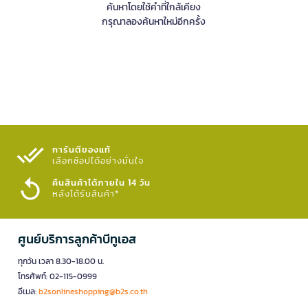
ค้นหาโดยใช้คำที่ใกล้เคียง
กรุณาลองค้นหาใหม่อีกครั้ง
การันตีของแท้
เลือกช้อปได้อย่างมั่นใจ​
คืนสินค้าได้ภายใน 14 วัน
หลังได้รับสินค้า*
ศูนย์บริการลูกค้าบีทูเอส
ทุกวัน เวลา 8.30-18.00 น.
โทรศัพท์: 02-115-0999
อีเมล:
b2sonlineshopping@b2s.co.th