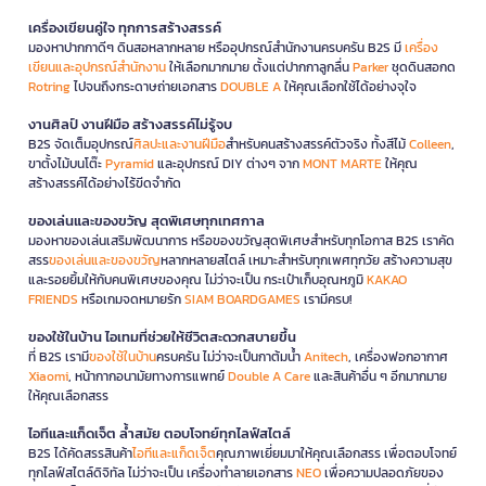
เครื่องเขียนคู่ใจ ทุกการสร้างสรรค์
มองหาปากกาดีๆ ดินสอหลากหลาย หรืออุปกรณ์สำนักงานครบครัน B2S มี
เครื่อง
เขียนและอุปกรณ์สำนักงาน
ให้เลือกมากมาย ตั้งแต่ปากกาลูกลื่น
Parker
ชุดดินสอกด
Rotring
ไปจนถึงกระดาษถ่ายเอกสาร
DOUBLE A
ให้คุณเลือกใช้ได้อย่างจุใจ
งานศิลป์ งานฝีมือ สร้างสรรค์ไม่รู้จบ
B2S จัดเต็มอุปกรณ์
ศิลปะและงานฝีมือ
สำหรับคนสร้างสรรค์ตัวจริง ทั้งสีไม้
Colleen
,
ขาตั้งไม้บนโต๊ะ
Pyramid
และอุปกรณ์ DIY ต่างๆ จาก
MONT MARTE
ให้คุณ
สร้างสรรค์ได้อย่างไร้ขีดจำกัด
ของเล่นและของขวัญ สุดพิเศษทุกเทศกาล
มองหาของเล่นเสริมพัฒนาการ หรือของขวัญสุดพิเศษสำหรับทุกโอกาส B2S เราคัด
สรร
ของเล่นและของขวัญ
หลากหลายสไตล์ เหมาะสำหรับทุกเพศทุกวัย สร้างความสุข
และรอยยิ้มให้กับคนพิเศษของคุณ ไม่ว่าจะเป็น กระเป๋าเก็บอุณหภูมิ
KAKAO
FRIENDS
หรือเกมจดหมายรัก
SIAM BOARDGAMES
เรามีครบ!
ของใช้ในบ้าน ไอเทมที่ช่วยให้ชีวิตสะดวกสบายขึ้น
ที่ B2S เรามี
ของใช้ในบ้าน
ครบครัน ไม่ว่าจะเป็นกาต้มน้ำ
Anitech
, เครื่องฟอกอากาศ
Xiaomi
, หน้ากากอนามัยทางการแพทย์
Double A Care
และสินค้าอื่น ๆ อีกมากมาย
ให้คุณเลือกสรร
ไอทีและแก็ดเจ็ต ล้ำสมัย ตอบโจทย์ทุกไลฟ์สไตล์
B2S ได้คัดสรรสินค้า
ไอทีและแก็ดเจ็ต
คุณภาพเยี่ยมมาให้คุณเลือกสรร เพื่อตอบโจทย์
ทุกไลฟ์สไตล์ดิจิทัล ไม่ว่าจะเป็น เครื่องทำลายเอกสาร
NEO
เพื่อความปลอดภัยของ