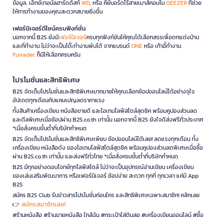
ข้อมูล, เอ็กซ์เทอนัลฮาร์ดดิสก์
WD
, หรือ คีย์บอร์ดไร้สายเมาส์คอมโบ
GEEZER
ที่ช่วย
ให้การทำงานของคุณสะดวกสบายยิ่งขึ้น
เฟอร์นิเจอร์ดีไซน์ครบฟังก์ชั่น
นอกจากนี้ B2S ยังมี
เฟอร์นิเจอร์
ครบทุกฟังก์ชันให้คุณได้เลือกสรรเพื่อตกแต่งบ้าน
และที่ทำงาน ไม่ว่าจะเป็นโต๊ะทำงานพับได้ จากแบรนด์
ONE
หรือ เก้าอี้ทำงาน
Furradec
ก็มีให้เลือกครบครัน
โปรโมชั่นและสิทธิพิเศษ
B2S จัดเต็มโปรโมชั่นและสิทธิพิเศษมากมายให้คุณเลือกช้อปออนไลน์ได้อย่างจุใจ
อัปเดตทุกเดือนกับแคมเปญลดราคาแรง
ทั้งสินค้าเครื่องเขียน หนังสือขายดี และไอเทมไลฟ์สไตล์สุดชิค พร้อมคูปองส่วนลด
และดีลพิเศษเมื่อช้อปผ่าน B2S.co.th เท่านั้น นอกจากนี้ B2S ยังใจดีส่งฟรีทั่วประเทศ
*เมื่อสั่งครบขั้นต่ำที่บริษัทกำหนด
B2S จัดเต็มโปรโมชั่นและสิทธิพิเศษเพียบ ช้อปออนไลน์ได้เลย! ลดแรงทุกเดือน ทั้ง
เครื่องเขียน หนังสือดัง ของไอเทมไลฟ์สไตล์สุดชิค พร้อมคูปองส่วนลดพิเศษเมื่อซื้อ
ผ่าน B2S.co.th เท่านั้น และส่งฟรีทั่วไทย *เมื่อสั่งครบขั้นต่ำที่บริษัทกำหนด
B2S มีทุกอย่างตอบโจทย์ทุกไลฟ์สไตล์ ไม่ว่าจะเป็นอุปกรณ์อ่านเขียน เครื่องเขียน
ของเล่นเสริมพัฒนาการ หรือเฟอร์นิเจอร์ ช้อปง่าย สะดวก ทุกที่ ทุกเวลา แค่มี App
B2S
สมัคร B2S Club รับข่าวสารโปรโมชั่นก่อนใคร และสิทธิพิเศษเฉพาะสมาชิก! คลิกเลย
สมัครสมาชิกเลย!
👉
#ร้านหนังสือ #ร้านขายหนังสือ ใกล้ฉัน #กระเป๋าใส่ดินสอ #เครื่องเขียนออนไลน์ #ซื้อ