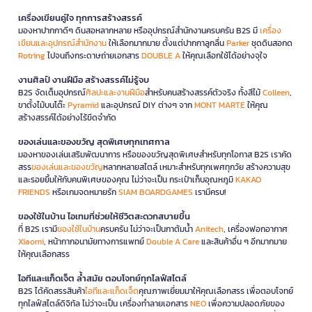
เครื่องเขียนคู่ใจ ทุกการสร้างสรรค์
มองหาปากกาดีๆ ดินสอหลากหลาย หรืออุปกรณ์สำนักงานครบครัน B2S มี
เครื่อง
เขียนและอุปกรณ์สำนักงาน
ให้เลือกมากมาย ตั้งแต่ปากกาลูกลื่น
Parker
ชุดดินสอกด
Rotring
ไปจนถึงกระดาษถ่ายเอกสาร
DOUBLE A
ให้คุณเลือกใช้ได้อย่างจุใจ
งานศิลป์ งานฝีมือ สร้างสรรค์ไม่รู้จบ
B2S จัดเต็มอุปกรณ์
ศิลปะและงานฝีมือ
สำหรับคนสร้างสรรค์ตัวจริง ทั้งสีไม้
Colleen
,
ขาตั้งไม้บนโต๊ะ
Pyramid
และอุปกรณ์ DIY ต่างๆ จาก
MONT MARTE
ให้คุณ
สร้างสรรค์ได้อย่างไร้ขีดจำกัด
ของเล่นและของขวัญ สุดพิเศษทุกเทศกาล
มองหาของเล่นเสริมพัฒนาการ หรือของขวัญสุดพิเศษสำหรับทุกโอกาส B2S เราคัด
สรร
ของเล่นและของขวัญ
หลากหลายสไตล์ เหมาะสำหรับทุกเพศทุกวัย สร้างความสุข
และรอยยิ้มให้กับคนพิเศษของคุณ ไม่ว่าจะเป็น กระเป๋าเก็บอุณหภูมิ
KAKAO
FRIENDS
หรือเกมจดหมายรัก
SIAM BOARDGAMES
เรามีครบ!
ของใช้ในบ้าน ไอเทมที่ช่วยให้ชีวิตสะดวกสบายขึ้น
ที่ B2S เรามี
ของใช้ในบ้าน
ครบครัน ไม่ว่าจะเป็นกาต้มน้ำ
Anitech
, เครื่องฟอกอากาศ
Xiaomi
, หน้ากากอนามัยทางการแพทย์
Double A Care
และสินค้าอื่น ๆ อีกมากมาย
ให้คุณเลือกสรร
ไอทีและแก็ดเจ็ต ล้ำสมัย ตอบโจทย์ทุกไลฟ์สไตล์
B2S ได้คัดสรรสินค้า
ไอทีและแก็ดเจ็ต
คุณภาพเยี่ยมมาให้คุณเลือกสรร เพื่อตอบโจทย์
ทุกไลฟ์สไตล์ดิจิทัล ไม่ว่าจะเป็น เครื่องทำลายเอกสาร
NEO
เพื่อความปลอดภัยของ