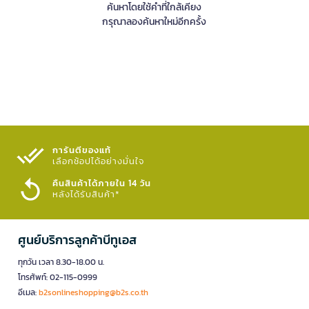
ค้นหาโดยใช้คำที่ใกล้เคียง
กรุณาลองค้นหาใหม่อีกครั้ง
การันตีของแท้
เลือกช้อปได้อย่างมั่นใจ​
คืนสินค้าได้ภายใน 14 วัน
หลังได้รับสินค้า*
ศูนย์บริการลูกค้าบีทูเอส
ทุกวัน เวลา 8.30-18.00 น.
โทรศัพท์: 02-115-0999
อีเมล:
b2sonlineshopping@b2s.co.th