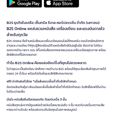
B2S ธุรกิจในเครือ เซ็นทรัล รีเทล คอร์ปอเรชั่น จำกัด (มหาชน)
B2S Online แหล่งรวมหนังสือ เครื่องเขียน และแรงบันดาลใจ
สำหรับทุกวัย
B2S Online คือร้านหนังสือและเครื่องเขียนออนไลน์ที่ครบครัน ตอบโจทย์คนรักการ
อ่านและงานเขียน ให้คุณรู้สึกเหมือนมีร้านหนังสือใกล้ฉันอยู่ในมือ ช้อปง่าย ไม่ต้อง
ออกจากบ้าน เพราะ b2s มีทั้งหนังสือหลากหลายแนวและเครื่องเขียนคุณภาพ พร้อม
สิทธิพิเศษที่ไม่ควรพลาด!
ทำไม B2S Online คือแหล่งช้อปปิ้งที่คุณไม่ควรพลาด
ไม่ว่าคุณจะเป็นนักเรียน นักศึกษา คนทำงาน B2S พร้อมให้คุณเลือกสินค้าคุณภาพได้
ตลอด 24 ชั่วโมง พร้อมโปรโมชั่นและสิทธิพิเศษมากมาย
ฟรี! ค่าจัดส่งทั่วไทย *เมื่อสั่งครบขั้นต่ำที่บริษัทกำหนด
ช้อปเพลินเกินคุ้ม! เพียงมียอดสั่งซื้อสินค้าขั้นต่ำที่บริษัทกำหนด รับสิทธิ์ส่งฟรีถึงบ้าน
ไม่ต้องจ่ายเพิ่ม
มั่นใจ หนังสือถึงมือปลอดภัย ด้วยบับเบิ้ล 3 ชั้น
หนังสือทุกเล่มจากบีทูเอสห่อด้วยบับเบิ้ลหนาแน่นถึง 3 ชั้น หมดกังวลเรื่องความเสีย
หายระหว่างจัดส่ง พร้อมส่งตรงถึงมือคุณในสภาพสมบูรณ์