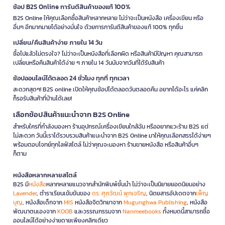
ช้อป B2S Online การันตีสินค้าของแท้ 100%
B2S Online ให้คุณเลือกซื้อสินค้าหลากหลาย ไม่ว่าจะเป็นหนังสือ เครื่องเขียน หรือ
อื่นๆ อีกมากมายได้อย่างมั่นใจ ด้วยการการันตีสินค้าของแท้ 100% ทุกชิ้น
เปลี่ยน/คืนสินค้าง่าย ภายใน 14 วัน
ซื้อไปแล้วไม่ตรงใจ? ไม่ว่าจะเป็นหนังสือที่เลือกผิด หรือสินค้ามีปัญหา คุณสามารถ
เปลี่ยนหรือคืนสินค้าได้ง่าย ๆ ภายใน 14 วันนับจากวันที่ได้รับสินค้า
ช้อปออนไลน์ได้ตลอด 24 ชั่วโมง ทุกที่ ทุกเวลา
สะดวกสุดๆ! B2S online เปิดให้คุณช้อปได้ตลอดวันตลอดคืน อยากได้อะไร แค่คลิก
ก็รอรับสินค้าที่บ้านได้เลย!
เลือกช้อปสินค้าแนะนำจาก B2S Online
สำหรับใครที่กำลังมองหา ร้านอุปกรณ์เครื่องเขียนใกล้ฉัน หรืออยากแวะร้าน B2S แต่
ไม่สะดวก วันนี้เราได้รวบรวมสินค้าแนะนำจาก B2S Online มาให้คุณเลือกสรรได้ง่ายๆ
พร้อมตอบโจทย์ทุกไลฟ์สไตล์ ไม่ว่าคุณจะมองหา ร้านขายหนังสือ หรือสินค้าอื่นๆ
ก็ตาม
หนังสือหลากหลายสไตล์
B2S มี
หนังสือ
หลากหลายแนวจากสำนักพิมพ์ชั้นนำ ไม่ว่าจะเป็นนิยายยอดนิยมอย่าง
Lavender
, ตำราเรียนเข้มข้นของ
ดร. ศุภวัฒน์ พุกเจริญ
, นิตยสารอัปเดตจาก
เพ็ญ
บุญ
, หนังสือเด็กจาก
MIS
หนังสือจิตวิทยาจาก
Mugunghwa Publishing
, หนังสือ
พัฒนาตนเองจาก
KOOB
และวรรณกรรมจาก
Nanmeebooks
ทั้งหมดนี้สามารถซื้อ
ออนไลน์ได้อย่างง่ายดายเพียงคลิกเดียว