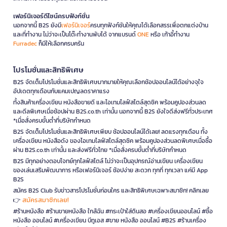
เฟอร์นิเจอร์ดีไซน์ครบฟังก์ชั่น
นอกจากนี้ B2S ยังมี
เฟอร์นิเจอร์
ครบทุกฟังก์ชันให้คุณได้เลือกสรรเพื่อตกแต่งบ้าน
และที่ทำงาน ไม่ว่าจะเป็นโต๊ะทำงานพับได้ จากแบรนด์
ONE
หรือ เก้าอี้ทำงาน
Furradec
ก็มีให้เลือกครบครัน
โปรโมชั่นและสิทธิพิเศษ
B2S จัดเต็มโปรโมชั่นและสิทธิพิเศษมากมายให้คุณเลือกช้อปออนไลน์ได้อย่างจุใจ
อัปเดตทุกเดือนกับแคมเปญลดราคาแรง
ทั้งสินค้าเครื่องเขียน หนังสือขายดี และไอเทมไลฟ์สไตล์สุดชิค พร้อมคูปองส่วนลด
และดีลพิเศษเมื่อช้อปผ่าน B2S.co.th เท่านั้น นอกจากนี้ B2S ยังใจดีส่งฟรีทั่วประเทศ
*เมื่อสั่งครบขั้นต่ำที่บริษัทกำหนด
B2S จัดเต็มโปรโมชั่นและสิทธิพิเศษเพียบ ช้อปออนไลน์ได้เลย! ลดแรงทุกเดือน ทั้ง
เครื่องเขียน หนังสือดัง ของไอเทมไลฟ์สไตล์สุดชิค พร้อมคูปองส่วนลดพิเศษเมื่อซื้อ
ผ่าน B2S.co.th เท่านั้น และส่งฟรีทั่วไทย *เมื่อสั่งครบขั้นต่ำที่บริษัทกำหนด
B2S มีทุกอย่างตอบโจทย์ทุกไลฟ์สไตล์ ไม่ว่าจะเป็นอุปกรณ์อ่านเขียน เครื่องเขียน
ของเล่นเสริมพัฒนาการ หรือเฟอร์นิเจอร์ ช้อปง่าย สะดวก ทุกที่ ทุกเวลา แค่มี App
B2S
สมัคร B2S Club รับข่าวสารโปรโมชั่นก่อนใคร และสิทธิพิเศษเฉพาะสมาชิก! คลิกเลย
สมัครสมาชิกเลย!
👉
#ร้านหนังสือ #ร้านขายหนังสือ ใกล้ฉัน #กระเป๋าใส่ดินสอ #เครื่องเขียนออนไลน์ #ซื้อ
หนังสือ ออนไลน์ #เครื่องเขียน บีทูเอส #ขาย หนังสือ ออนไลน์ #B2S #ร้านเครื่อง