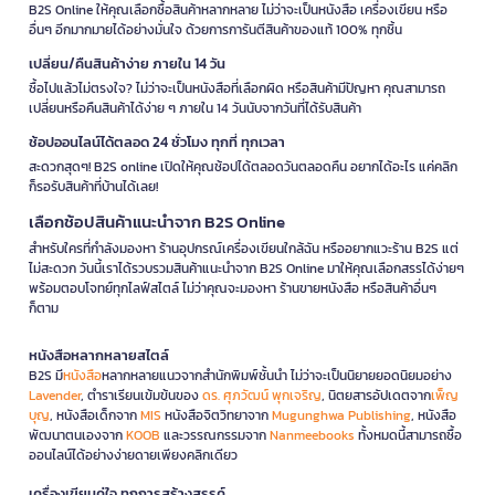
B2S Online ให้คุณเลือกซื้อสินค้าหลากหลาย ไม่ว่าจะเป็นหนังสือ เครื่องเขียน หรือ
อื่นๆ อีกมากมายได้อย่างมั่นใจ ด้วยการการันตีสินค้าของแท้ 100% ทุกชิ้น
เปลี่ยน/คืนสินค้าง่าย ภายใน 14 วัน
ซื้อไปแล้วไม่ตรงใจ? ไม่ว่าจะเป็นหนังสือที่เลือกผิด หรือสินค้ามีปัญหา คุณสามารถ
เปลี่ยนหรือคืนสินค้าได้ง่าย ๆ ภายใน 14 วันนับจากวันที่ได้รับสินค้า
ช้อปออนไลน์ได้ตลอด 24 ชั่วโมง ทุกที่ ทุกเวลา
สะดวกสุดๆ! B2S online เปิดให้คุณช้อปได้ตลอดวันตลอดคืน อยากได้อะไร แค่คลิก
ก็รอรับสินค้าที่บ้านได้เลย!
เลือกช้อปสินค้าแนะนำจาก B2S Online
สำหรับใครที่กำลังมองหา ร้านอุปกรณ์เครื่องเขียนใกล้ฉัน หรืออยากแวะร้าน B2S แต่
ไม่สะดวก วันนี้เราได้รวบรวมสินค้าแนะนำจาก B2S Online มาให้คุณเลือกสรรได้ง่ายๆ
พร้อมตอบโจทย์ทุกไลฟ์สไตล์ ไม่ว่าคุณจะมองหา ร้านขายหนังสือ หรือสินค้าอื่นๆ
ก็ตาม
หนังสือหลากหลายสไตล์
B2S มี
หนังสือ
หลากหลายแนวจากสำนักพิมพ์ชั้นนำ ไม่ว่าจะเป็นนิยายยอดนิยมอย่าง
Lavender
, ตำราเรียนเข้มข้นของ
ดร. ศุภวัฒน์ พุกเจริญ
, นิตยสารอัปเดตจาก
เพ็ญ
บุญ
, หนังสือเด็กจาก
MIS
หนังสือจิตวิทยาจาก
Mugunghwa Publishing
, หนังสือ
พัฒนาตนเองจาก
KOOB
และวรรณกรรมจาก
Nanmeebooks
ทั้งหมดนี้สามารถซื้อ
ออนไลน์ได้อย่างง่ายดายเพียงคลิกเดียว
เครื่องเขียนคู่ใจ ทุกการสร้างสรรค์