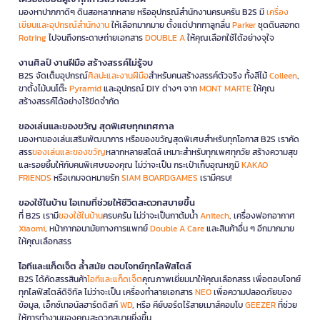
มองหาปากกาดีๆ ดินสอหลากหลาย หรืออุปกรณ์สำนักงานครบครัน B2S มี
เครื่อง
เขียนและอุปกรณ์สำนักงาน
ให้เลือกมากมาย ตั้งแต่ปากกาลูกลื่น
Parker
ชุดดินสอกด
Rotring
ไปจนถึงกระดาษถ่ายเอกสาร
DOUBLE A
ให้คุณเลือกใช้ได้อย่างจุใจ
งานศิลป์ งานฝีมือ สร้างสรรค์ไม่รู้จบ
B2S จัดเต็มอุปกรณ์
ศิลปะและงานฝีมือ
สำหรับคนสร้างสรรค์ตัวจริง ทั้งสีไม้
Colleen
,
ขาตั้งไม้บนโต๊ะ
Pyramid
และอุปกรณ์ DIY ต่างๆ จาก
MONT MARTE
ให้คุณ
สร้างสรรค์ได้อย่างไร้ขีดจำกัด
ของเล่นและของขวัญ สุดพิเศษทุกเทศกาล
มองหาของเล่นเสริมพัฒนาการ หรือของขวัญสุดพิเศษสำหรับทุกโอกาส B2S เราคัด
สรร
ของเล่นและของขวัญ
หลากหลายสไตล์ เหมาะสำหรับทุกเพศทุกวัย สร้างความสุข
และรอยยิ้มให้กับคนพิเศษของคุณ ไม่ว่าจะเป็น กระเป๋าเก็บอุณหภูมิ
KAKAO
FRIENDS
หรือเกมจดหมายรัก
SIAM BOARDGAMES
เรามีครบ!
ของใช้ในบ้าน ไอเทมที่ช่วยให้ชีวิตสะดวกสบายขึ้น
ที่ B2S เรามี
ของใช้ในบ้าน
ครบครัน ไม่ว่าจะเป็นกาต้มน้ำ
Anitech
, เครื่องฟอกอากาศ
Xiaomi
, หน้ากากอนามัยทางการแพทย์
Double A Care
และสินค้าอื่น ๆ อีกมากมาย
ให้คุณเลือกสรร
ไอทีและแก็ดเจ็ต ล้ำสมัย ตอบโจทย์ทุกไลฟ์สไตล์
B2S ได้คัดสรรสินค้า
ไอทีและแก็ดเจ็ต
คุณภาพเยี่ยมมาให้คุณเลือกสรร เพื่อตอบโจทย์
ทุกไลฟ์สไตล์ดิจิทัล ไม่ว่าจะเป็น เครื่องทำลายเอกสาร
NEO
เพื่อความปลอดภัยของ
ข้อมูล, เอ็กซ์เทอนัลฮาร์ดดิสก์
WD
, หรือ คีย์บอร์ดไร้สายเมาส์คอมโบ
GEEZER
ที่ช่วย
ให้การทำงานของคุณสะดวกสบายยิ่งขึ้น