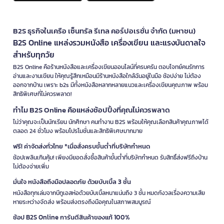
B2S ธุรกิจในเครือ เซ็นทรัล รีเทล คอร์ปอเรชั่น จำกัด (มหาชน)
B2S Online แหล่งรวมหนังสือ เครื่องเขียน และแรงบันดาลใจ
สำหรับทุกวัย
B2S Online คือร้านหนังสือและเครื่องเขียนออนไลน์ที่ครบครัน ตอบโจทย์คนรักการ
อ่านและงานเขียน ให้คุณรู้สึกเหมือนมีร้านหนังสือใกล้ฉันอยู่ในมือ ช้อปง่าย ไม่ต้อง
ออกจากบ้าน เพราะ b2s มีทั้งหนังสือหลากหลายแนวและเครื่องเขียนคุณภาพ พร้อม
สิทธิพิเศษที่ไม่ควรพลาด!
ทำไม B2S Online คือแหล่งช้อปปิ้งที่คุณไม่ควรพลาด
ไม่ว่าคุณจะเป็นนักเรียน นักศึกษา คนทำงาน B2S พร้อมให้คุณเลือกสินค้าคุณภาพได้
ตลอด 24 ชั่วโมง พร้อมโปรโมชั่นและสิทธิพิเศษมากมาย
ฟรี! ค่าจัดส่งทั่วไทย *เมื่อสั่งครบขั้นต่ำที่บริษัทกำหนด
ช้อปเพลินเกินคุ้ม! เพียงมียอดสั่งซื้อสินค้าขั้นต่ำที่บริษัทกำหนด รับสิทธิ์ส่งฟรีถึงบ้าน
ไม่ต้องจ่ายเพิ่ม
มั่นใจ หนังสือถึงมือปลอดภัย ด้วยบับเบิ้ล 3 ชั้น
หนังสือทุกเล่มจากบีทูเอสห่อด้วยบับเบิ้ลหนาแน่นถึง 3 ชั้น หมดกังวลเรื่องความเสีย
หายระหว่างจัดส่ง พร้อมส่งตรงถึงมือคุณในสภาพสมบูรณ์
ช้อป B2S Online การันตีสินค้าของแท้ 100%