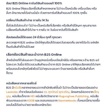
ช้อป B2S Online การันตีสินค้าของแท้ 100%
B2S Online ให้คุณเลือกซื้อสินค้าหลากหลาย ไม่ว่าจะเป็นหนังสือ เครื่องเขียน หรือ
อื่นๆ อีกมากมายได้อย่างมั่นใจ ด้วยการการันตีสินค้าของแท้ 100% ทุกชิ้น
เปลี่ยน/คืนสินค้าง่าย ภายใน 14 วัน
ซื้อไปแล้วไม่ตรงใจ? ไม่ว่าจะเป็นหนังสือที่เลือกผิด หรือสินค้ามีปัญหา คุณสามารถ
เปลี่ยนหรือคืนสินค้าได้ง่าย ๆ ภายใน 14 วันนับจากวันที่ได้รับสินค้า
ช้อปออนไลน์ได้ตลอด 24 ชั่วโมง ทุกที่ ทุกเวลา
สะดวกสุดๆ! B2S online เปิดให้คุณช้อปได้ตลอดวันตลอดคืน อยากได้อะไร แค่คลิก
ก็รอรับสินค้าที่บ้านได้เลย!
เลือกช้อปสินค้าแนะนำจาก B2S Online
สำหรับใครที่กำลังมองหา ร้านอุปกรณ์เครื่องเขียนใกล้ฉัน หรืออยากแวะร้าน B2S แต่
ไม่สะดวก วันนี้เราได้รวบรวมสินค้าแนะนำจาก B2S Online มาให้คุณเลือกสรรได้ง่ายๆ
พร้อมตอบโจทย์ทุกไลฟ์สไตล์ ไม่ว่าคุณจะมองหา ร้านขายหนังสือ หรือสินค้าอื่นๆ
ก็ตาม
หนังสือหลากหลายสไตล์
B2S มี
หนังสือ
หลากหลายแนวจากสำนักพิมพ์ชั้นนำ ไม่ว่าจะเป็นนิยายยอดนิยมอย่าง
Lavender
, ตำราเรียนเข้มข้นของ
ดร. ศุภวัฒน์ พุกเจริญ
, นิตยสารอัปเดตจาก
เพ็ญ
บุญ
, หนังสือเด็กจาก
MIS
หนังสือจิตวิทยาจาก
Mugunghwa Publishing
, หนังสือ
พัฒนาตนเองจาก
KOOB
และวรรณกรรมจาก
Nanmeebooks
ทั้งหมดนี้สามารถซื้อ
ออนไลน์ได้อย่างง่ายดายเพียงคลิกเดียว