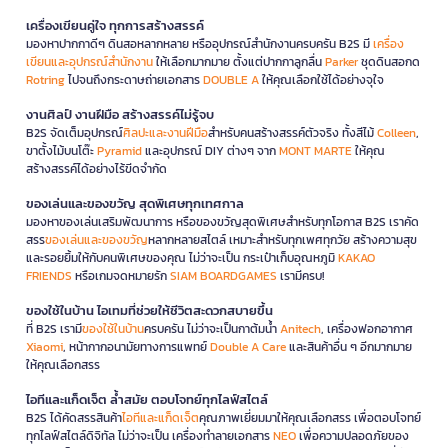
เครื่องเขียนคู่ใจ ทุกการสร้างสรรค์
มองหาปากกาดีๆ ดินสอหลากหลาย หรืออุปกรณ์สำนักงานครบครัน B2S มี
เครื่อง
เขียนและอุปกรณ์สำนักงาน
ให้เลือกมากมาย ตั้งแต่ปากกาลูกลื่น
Parker
ชุดดินสอกด
Rotring
ไปจนถึงกระดาษถ่ายเอกสาร
DOUBLE A
ให้คุณเลือกใช้ได้อย่างจุใจ
งานศิลป์ งานฝีมือ สร้างสรรค์ไม่รู้จบ
B2S จัดเต็มอุปกรณ์
ศิลปะและงานฝีมือ
สำหรับคนสร้างสรรค์ตัวจริง ทั้งสีไม้
Colleen
,
ขาตั้งไม้บนโต๊ะ
Pyramid
และอุปกรณ์ DIY ต่างๆ จาก
MONT MARTE
ให้คุณ
สร้างสรรค์ได้อย่างไร้ขีดจำกัด
ของเล่นและของขวัญ สุดพิเศษทุกเทศกาล
มองหาของเล่นเสริมพัฒนาการ หรือของขวัญสุดพิเศษสำหรับทุกโอกาส B2S เราคัด
สรร
ของเล่นและของขวัญ
หลากหลายสไตล์ เหมาะสำหรับทุกเพศทุกวัย สร้างความสุข
และรอยยิ้มให้กับคนพิเศษของคุณ ไม่ว่าจะเป็น กระเป๋าเก็บอุณหภูมิ
KAKAO
FRIENDS
หรือเกมจดหมายรัก
SIAM BOARDGAMES
เรามีครบ!
ของใช้ในบ้าน ไอเทมที่ช่วยให้ชีวิตสะดวกสบายขึ้น
ที่ B2S เรามี
ของใช้ในบ้าน
ครบครัน ไม่ว่าจะเป็นกาต้มน้ำ
Anitech
, เครื่องฟอกอากาศ
Xiaomi
, หน้ากากอนามัยทางการแพทย์
Double A Care
และสินค้าอื่น ๆ อีกมากมาย
ให้คุณเลือกสรร
ไอทีและแก็ดเจ็ต ล้ำสมัย ตอบโจทย์ทุกไลฟ์สไตล์
B2S ได้คัดสรรสินค้า
ไอทีและแก็ดเจ็ต
คุณภาพเยี่ยมมาให้คุณเลือกสรร เพื่อตอบโจทย์
ทุกไลฟ์สไตล์ดิจิทัล ไม่ว่าจะเป็น เครื่องทำลายเอกสาร
NEO
เพื่อความปลอดภัยของ