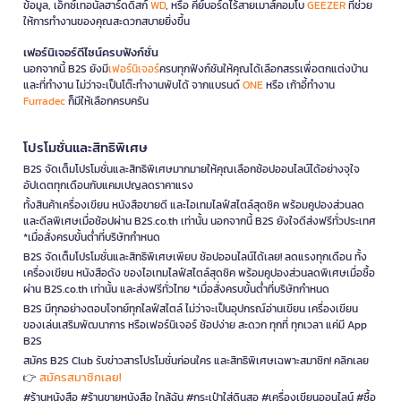
ข้อมูล, เอ็กซ์เทอนัลฮาร์ดดิสก์
WD
, หรือ คีย์บอร์ดไร้สายเมาส์คอมโบ
GEEZER
ที่ช่วย
ให้การทำงานของคุณสะดวกสบายยิ่งขึ้น
เฟอร์นิเจอร์ดีไซน์ครบฟังก์ชั่น
นอกจากนี้ B2S ยังมี
เฟอร์นิเจอร์
ครบทุกฟังก์ชันให้คุณได้เลือกสรรเพื่อตกแต่งบ้าน
และที่ทำงาน ไม่ว่าจะเป็นโต๊ะทำงานพับได้ จากแบรนด์
ONE
หรือ เก้าอี้ทำงาน
Furradec
ก็มีให้เลือกครบครัน
โปรโมชั่นและสิทธิพิเศษ
B2S จัดเต็มโปรโมชั่นและสิทธิพิเศษมากมายให้คุณเลือกช้อปออนไลน์ได้อย่างจุใจ
อัปเดตทุกเดือนกับแคมเปญลดราคาแรง
ทั้งสินค้าเครื่องเขียน หนังสือขายดี และไอเทมไลฟ์สไตล์สุดชิค พร้อมคูปองส่วนลด
และดีลพิเศษเมื่อช้อปผ่าน B2S.co.th เท่านั้น นอกจากนี้ B2S ยังใจดีส่งฟรีทั่วประเทศ
*เมื่อสั่งครบขั้นต่ำที่บริษัทกำหนด
B2S จัดเต็มโปรโมชั่นและสิทธิพิเศษเพียบ ช้อปออนไลน์ได้เลย! ลดแรงทุกเดือน ทั้ง
เครื่องเขียน หนังสือดัง ของไอเทมไลฟ์สไตล์สุดชิค พร้อมคูปองส่วนลดพิเศษเมื่อซื้อ
ผ่าน B2S.co.th เท่านั้น และส่งฟรีทั่วไทย *เมื่อสั่งครบขั้นต่ำที่บริษัทกำหนด
B2S มีทุกอย่างตอบโจทย์ทุกไลฟ์สไตล์ ไม่ว่าจะเป็นอุปกรณ์อ่านเขียน เครื่องเขียน
ของเล่นเสริมพัฒนาการ หรือเฟอร์นิเจอร์ ช้อปง่าย สะดวก ทุกที่ ทุกเวลา แค่มี App
B2S
สมัคร B2S Club รับข่าวสารโปรโมชั่นก่อนใคร และสิทธิพิเศษเฉพาะสมาชิก! คลิกเลย
สมัครสมาชิกเลย!
👉
#ร้านหนังสือ #ร้านขายหนังสือ ใกล้ฉัน #กระเป๋าใส่ดินสอ #เครื่องเขียนออนไลน์ #ซื้อ