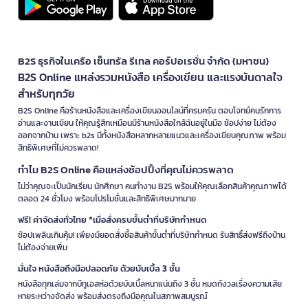
B2S ธุรกิจในเครือ เซ็นทรัล รีเทล คอร์ปอเรชั่น จำกัด (มหาชน)
B2S Online แหล่งรวมหนังสือ เครื่องเขียน และแรงบันดาลใจ
สำหรับทุกวัย
B2S Online คือร้านหนังสือและเครื่องเขียนออนไลน์ที่ครบครัน ตอบโจทย์คนรักการ
อ่านและงานเขียน ให้คุณรู้สึกเหมือนมีร้านหนังสือใกล้ฉันอยู่ในมือ ช้อปง่าย ไม่ต้อง
ออกจากบ้าน เพราะ b2s มีทั้งหนังสือหลากหลายแนวและเครื่องเขียนคุณภาพ พร้อม
สิทธิพิเศษที่ไม่ควรพลาด!
ทำไม B2S Online คือแหล่งช้อปปิ้งที่คุณไม่ควรพลาด
ไม่ว่าคุณจะเป็นนักเรียน นักศึกษา คนทำงาน B2S พร้อมให้คุณเลือกสินค้าคุณภาพได้
ตลอด 24 ชั่วโมง พร้อมโปรโมชั่นและสิทธิพิเศษมากมาย
ฟรี! ค่าจัดส่งทั่วไทย *เมื่อสั่งครบขั้นต่ำที่บริษัทกำหนด
ช้อปเพลินเกินคุ้ม! เพียงมียอดสั่งซื้อสินค้าขั้นต่ำที่บริษัทกำหนด รับสิทธิ์ส่งฟรีถึงบ้าน
ไม่ต้องจ่ายเพิ่ม
มั่นใจ หนังสือถึงมือปลอดภัย ด้วยบับเบิ้ล 3 ชั้น
หนังสือทุกเล่มจากบีทูเอสห่อด้วยบับเบิ้ลหนาแน่นถึง 3 ชั้น หมดกังวลเรื่องความเสีย
หายระหว่างจัดส่ง พร้อมส่งตรงถึงมือคุณในสภาพสมบูรณ์