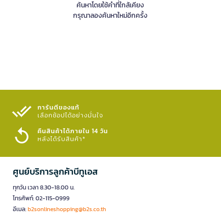
ค้นหาโดยใช้คำที่ใกล้เคียง
กรุณาลองค้นหาใหม่อีกครั้ง
การันตีของแท้
เลือกช้อปได้อย่างมั่นใจ​
คืนสินค้าได้ภายใน 14 วัน
หลังได้รับสินค้า*
ศูนย์บริการลูกค้าบีทูเอส
ทุกวัน เวลา 8.30-18.00 น.
โทรศัพท์: 02-115-0999
อีเมล:
b2sonlineshopping@b2s.co.th