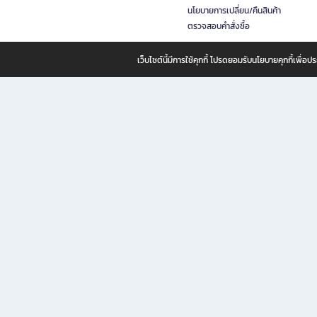
นโยบายการเปลี่ยน/คืนสินค้า
ตรวจสอบคำสั่งซื้อ
เว็บไซต์นี้มีการใช้คุกกี้ โปรดยอมรับนโยบายคุกกี้เพื่
B2S ธุรกิจในเครือ เซ็นทรัล รีเทล คอร์ปอเรชั่น จำกัด (มหาชน)
B2S Online แหล่งรวมหนังสือ เครื่องเขียน และแรงบันดาลใจสำหรับ
B2S Online คือร้านหนังสือและเครื่องเขียนออนไลน์ที่ครบครัน ตอบโจทย์คนรักการอ่านและงานเ
ทำไม B2S Online คือแหล่งช้อปปิ้งที่คุณไม่ควรพลาด
ไม่ว่าคุณจะเป็นนักเรียน นักศึกษา คนทำงาน B2S พร้อมให้คุณเลือกสินค้าคุณภาพได้ตลอด 24