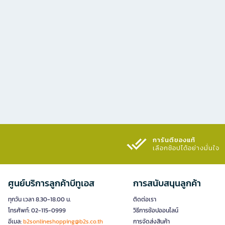
การันตีของแท้
เลือกช้อปได้อย่างมั่นใจ​
ศูนย์บริการลูกค้าบีทูเอส
การสนับสนุนลูกค้า
ทุกวัน เวลา 8.30-18.00 น.
ติดต่อเรา
โทรศัพท์: 02-115-0999
วิธีการช้อปออนไลน์
อีเมล:
b2sonlineshopping@b2s.co.th
การจัดส่งสินค้า