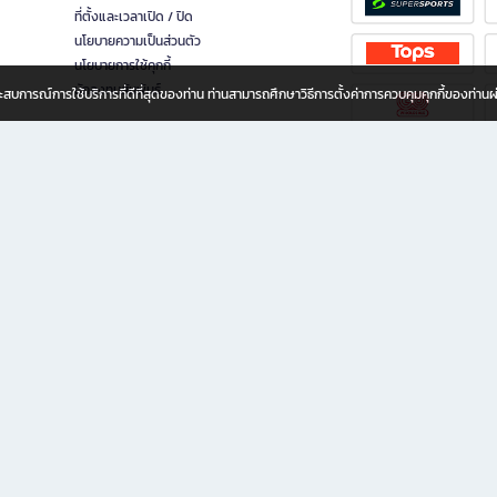
ที่ตั้งและเวลาเปิด / ปิด
นโยบายความเป็นส่วนตัว
นโยบายการใช้คุกกี้
นักลงทุนสัมพันธ์
อประสบการณ์การใช้บริการที่ดีที่สุดของท่าน ท่านสามารถศึกษาวิธีการตั้งค่าการควบคุมคุกกี้ของท่าน
ทุกวัย
ขียน ให้คุณรู้สึกเหมือนมีร้านหนังสือใกล้ฉันอยู่ในมือ ช้อปง่าย ไม่ต้องออกจากบ้าน เพราะ b2
 ชั่วโมง พร้อมโปรโมชั่นและสิทธิพิเศษมากมาย