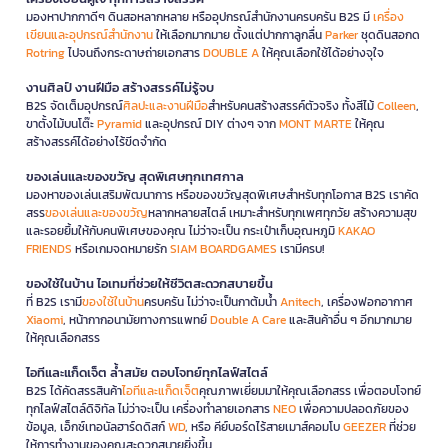
มองหาปากกาดีๆ ดินสอหลากหลาย หรืออุปกรณ์สำนักงานครบครัน B2S มี
เครื่อง
เขียนและอุปกรณ์สำนักงาน
ให้เลือกมากมาย ตั้งแต่ปากกาลูกลื่น
Parker
ชุดดินสอกด
Rotring
ไปจนถึงกระดาษถ่ายเอกสาร
DOUBLE A
ให้คุณเลือกใช้ได้อย่างจุใจ
งานศิลป์ งานฝีมือ สร้างสรรค์ไม่รู้จบ
B2S จัดเต็มอุปกรณ์
ศิลปะและงานฝีมือ
สำหรับคนสร้างสรรค์ตัวจริง ทั้งสีไม้
Colleen
,
ขาตั้งไม้บนโต๊ะ
Pyramid
และอุปกรณ์ DIY ต่างๆ จาก
MONT MARTE
ให้คุณ
สร้างสรรค์ได้อย่างไร้ขีดจำกัด
ของเล่นและของขวัญ สุดพิเศษทุกเทศกาล
มองหาของเล่นเสริมพัฒนาการ หรือของขวัญสุดพิเศษสำหรับทุกโอกาส B2S เราคัด
สรร
ของเล่นและของขวัญ
หลากหลายสไตล์ เหมาะสำหรับทุกเพศทุกวัย สร้างความสุข
และรอยยิ้มให้กับคนพิเศษของคุณ ไม่ว่าจะเป็น กระเป๋าเก็บอุณหภูมิ
KAKAO
FRIENDS
หรือเกมจดหมายรัก
SIAM BOARDGAMES
เรามีครบ!
ของใช้ในบ้าน ไอเทมที่ช่วยให้ชีวิตสะดวกสบายขึ้น
ที่ B2S เรามี
ของใช้ในบ้าน
ครบครัน ไม่ว่าจะเป็นกาต้มน้ำ
Anitech
, เครื่องฟอกอากาศ
Xiaomi
, หน้ากากอนามัยทางการแพทย์
Double A Care
และสินค้าอื่น ๆ อีกมากมาย
ให้คุณเลือกสรร
ไอทีและแก็ดเจ็ต ล้ำสมัย ตอบโจทย์ทุกไลฟ์สไตล์
B2S ได้คัดสรรสินค้า
ไอทีและแก็ดเจ็ต
คุณภาพเยี่ยมมาให้คุณเลือกสรร เพื่อตอบโจทย์
ทุกไลฟ์สไตล์ดิจิทัล ไม่ว่าจะเป็น เครื่องทำลายเอกสาร
NEO
เพื่อความปลอดภัยของ
ข้อมูล, เอ็กซ์เทอนัลฮาร์ดดิสก์
WD
, หรือ คีย์บอร์ดไร้สายเมาส์คอมโบ
GEEZER
ที่ช่วย
ให้การทำงานของคุณสะดวกสบายยิ่งขึ้น