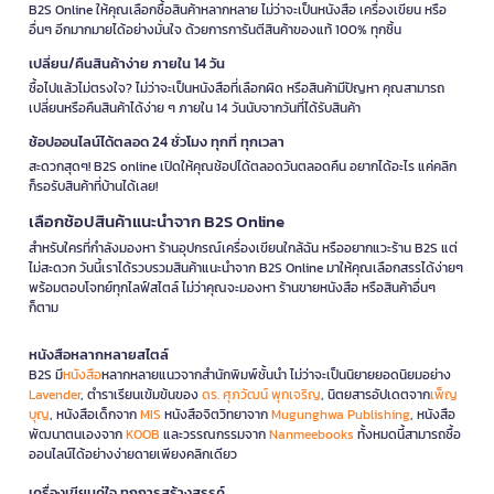
B2S Online ให้คุณเลือกซื้อสินค้าหลากหลาย ไม่ว่าจะเป็นหนังสือ เครื่องเขียน หรือ
อื่นๆ อีกมากมายได้อย่างมั่นใจ ด้วยการการันตีสินค้าของแท้ 100% ทุกชิ้น
เปลี่ยน/คืนสินค้าง่าย ภายใน 14 วัน
ซื้อไปแล้วไม่ตรงใจ? ไม่ว่าจะเป็นหนังสือที่เลือกผิด หรือสินค้ามีปัญหา คุณสามารถ
เปลี่ยนหรือคืนสินค้าได้ง่าย ๆ ภายใน 14 วันนับจากวันที่ได้รับสินค้า
ช้อปออนไลน์ได้ตลอด 24 ชั่วโมง ทุกที่ ทุกเวลา
สะดวกสุดๆ! B2S online เปิดให้คุณช้อปได้ตลอดวันตลอดคืน อยากได้อะไร แค่คลิก
ก็รอรับสินค้าที่บ้านได้เลย!
เลือกช้อปสินค้าแนะนำจาก B2S Online
สำหรับใครที่กำลังมองหา ร้านอุปกรณ์เครื่องเขียนใกล้ฉัน หรืออยากแวะร้าน B2S แต่
ไม่สะดวก วันนี้เราได้รวบรวมสินค้าแนะนำจาก B2S Online มาให้คุณเลือกสรรได้ง่ายๆ
พร้อมตอบโจทย์ทุกไลฟ์สไตล์ ไม่ว่าคุณจะมองหา ร้านขายหนังสือ หรือสินค้าอื่นๆ
ก็ตาม
หนังสือหลากหลายสไตล์
B2S มี
หนังสือ
หลากหลายแนวจากสำนักพิมพ์ชั้นนำ ไม่ว่าจะเป็นนิยายยอดนิยมอย่าง
Lavender
, ตำราเรียนเข้มข้นของ
ดร. ศุภวัฒน์ พุกเจริญ
, นิตยสารอัปเดตจาก
เพ็ญ
บุญ
, หนังสือเด็กจาก
MIS
หนังสือจิตวิทยาจาก
Mugunghwa Publishing
, หนังสือ
พัฒนาตนเองจาก
KOOB
และวรรณกรรมจาก
Nanmeebooks
ทั้งหมดนี้สามารถซื้อ
ออนไลน์ได้อย่างง่ายดายเพียงคลิกเดียว
เครื่องเขียนคู่ใจ ทุกการสร้างสรรค์