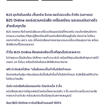
B2S ธุรกิจในเครือ เซ็นทรัล รีเทล คอร์ปอเรชั่น จำกัด (มหาชน)
B2S Online แหล่งรวมหนังสือ เครื่องเขียน และแรงบันดาลใจ
สำหรับทุกวัย
B2S Online คือร้านหนังสือและเครื่องเขียนออนไลน์ที่ครบครัน ตอบโจทย์คนรักการ
อ่านและงานเขียน ให้คุณรู้สึกเหมือนมีร้านหนังสือใกล้ฉันอยู่ในมือ ช้อปง่าย ไม่ต้อง
ออกจากบ้าน เพราะ b2s มีทั้งหนังสือหลากหลายแนวและเครื่องเขียนคุณภาพ พร้อม
สิทธิพิเศษที่ไม่ควรพลาด!
ทำไม B2S Online คือแหล่งช้อปปิ้งที่คุณไม่ควรพลาด
ไม่ว่าคุณจะเป็นนักเรียน นักศึกษา คนทำงาน B2S พร้อมให้คุณเลือกสินค้าคุณภาพได้
ตลอด 24 ชั่วโมง พร้อมโปรโมชั่นและสิทธิพิเศษมากมาย
ฟรี! ค่าจัดส่งทั่วไทย *เมื่อสั่งครบขั้นต่ำที่บริษัทกำหนด
ช้อปเพลินเกินคุ้ม! เพียงมียอดสั่งซื้อสินค้าขั้นต่ำที่บริษัทกำหนด รับสิทธิ์ส่งฟรีถึงบ้าน
ไม่ต้องจ่ายเพิ่ม
มั่นใจ หนังสือถึงมือปลอดภัย ด้วยบับเบิ้ล 3 ชั้น
หนังสือทุกเล่มจากบีทูเอสห่อด้วยบับเบิ้ลหนาแน่นถึง 3 ชั้น หมดกังวลเรื่องความเสีย
หายระหว่างจัดส่ง พร้อมส่งตรงถึงมือคุณในสภาพสมบูรณ์
ช้อป B2S Online การันตีสินค้าของแท้ 100%