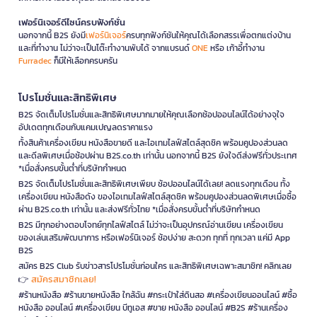
เฟอร์นิเจอร์ดีไซน์ครบฟังก์ชั่น
นอกจากนี้ B2S ยังมี
เฟอร์นิเจอร์
ครบทุกฟังก์ชันให้คุณได้เลือกสรรเพื่อตกแต่งบ้าน
และที่ทำงาน ไม่ว่าจะเป็นโต๊ะทำงานพับได้ จากแบรนด์
ONE
หรือ เก้าอี้ทำงาน
Furradec
ก็มีให้เลือกครบครัน
โปรโมชั่นและสิทธิพิเศษ
B2S จัดเต็มโปรโมชั่นและสิทธิพิเศษมากมายให้คุณเลือกช้อปออนไลน์ได้อย่างจุใจ
อัปเดตทุกเดือนกับแคมเปญลดราคาแรง
ทั้งสินค้าเครื่องเขียน หนังสือขายดี และไอเทมไลฟ์สไตล์สุดชิค พร้อมคูปองส่วนลด
และดีลพิเศษเมื่อช้อปผ่าน B2S.co.th เท่านั้น นอกจากนี้ B2S ยังใจดีส่งฟรีทั่วประเทศ
*เมื่อสั่งครบขั้นต่ำที่บริษัทกำหนด
B2S จัดเต็มโปรโมชั่นและสิทธิพิเศษเพียบ ช้อปออนไลน์ได้เลย! ลดแรงทุกเดือน ทั้ง
เครื่องเขียน หนังสือดัง ของไอเทมไลฟ์สไตล์สุดชิค พร้อมคูปองส่วนลดพิเศษเมื่อซื้อ
ผ่าน B2S.co.th เท่านั้น และส่งฟรีทั่วไทย *เมื่อสั่งครบขั้นต่ำที่บริษัทกำหนด
B2S มีทุกอย่างตอบโจทย์ทุกไลฟ์สไตล์ ไม่ว่าจะเป็นอุปกรณ์อ่านเขียน เครื่องเขียน
ของเล่นเสริมพัฒนาการ หรือเฟอร์นิเจอร์ ช้อปง่าย สะดวก ทุกที่ ทุกเวลา แค่มี App
B2S
สมัคร B2S Club รับข่าวสารโปรโมชั่นก่อนใคร และสิทธิพิเศษเฉพาะสมาชิก! คลิกเลย
สมัครสมาชิกเลย!
👉
#ร้านหนังสือ #ร้านขายหนังสือ ใกล้ฉัน #กระเป๋าใส่ดินสอ #เครื่องเขียนออนไลน์ #ซื้อ
หนังสือ ออนไลน์ #เครื่องเขียน บีทูเอส #ขาย หนังสือ ออนไลน์ #B2S #ร้านเครื่อง