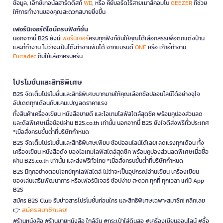
ข้อมูล, เอ็กซ์เทอนัลฮาร์ดดิสก์
WD
, หรือ คีย์บอร์ดไร้สายเมาส์คอมโบ
GEEZER
ที่ช่วย
ให้การทำงานของคุณสะดวกสบายยิ่งขึ้น
เฟอร์นิเจอร์ดีไซน์ครบฟังก์ชั่น
นอกจากนี้ B2S ยังมี
เฟอร์นิเจอร์
ครบทุกฟังก์ชันให้คุณได้เลือกสรรเพื่อตกแต่งบ้าน
และที่ทำงาน ไม่ว่าจะเป็นโต๊ะทำงานพับได้ จากแบรนด์
ONE
หรือ เก้าอี้ทำงาน
Furradec
ก็มีให้เลือกครบครัน
โปรโมชั่นและสิทธิพิเศษ
B2S จัดเต็มโปรโมชั่นและสิทธิพิเศษมากมายให้คุณเลือกช้อปออนไลน์ได้อย่างจุใจ
อัปเดตทุกเดือนกับแคมเปญลดราคาแรง
ทั้งสินค้าเครื่องเขียน หนังสือขายดี และไอเทมไลฟ์สไตล์สุดชิค พร้อมคูปองส่วนลด
และดีลพิเศษเมื่อช้อปผ่าน B2S.co.th เท่านั้น นอกจากนี้ B2S ยังใจดีส่งฟรีทั่วประเทศ
*เมื่อสั่งครบขั้นต่ำที่บริษัทกำหนด
B2S จัดเต็มโปรโมชั่นและสิทธิพิเศษเพียบ ช้อปออนไลน์ได้เลย! ลดแรงทุกเดือน ทั้ง
เครื่องเขียน หนังสือดัง ของไอเทมไลฟ์สไตล์สุดชิค พร้อมคูปองส่วนลดพิเศษเมื่อซื้อ
ผ่าน B2S.co.th เท่านั้น และส่งฟรีทั่วไทย *เมื่อสั่งครบขั้นต่ำที่บริษัทกำหนด
B2S มีทุกอย่างตอบโจทย์ทุกไลฟ์สไตล์ ไม่ว่าจะเป็นอุปกรณ์อ่านเขียน เครื่องเขียน
ของเล่นเสริมพัฒนาการ หรือเฟอร์นิเจอร์ ช้อปง่าย สะดวก ทุกที่ ทุกเวลา แค่มี App
B2S
สมัคร B2S Club รับข่าวสารโปรโมชั่นก่อนใคร และสิทธิพิเศษเฉพาะสมาชิก! คลิกเลย
สมัครสมาชิกเลย!
👉
#ร้านหนังสือ #ร้านขายหนังสือ ใกล้ฉัน #กระเป๋าใส่ดินสอ #เครื่องเขียนออนไลน์ #ซื้อ