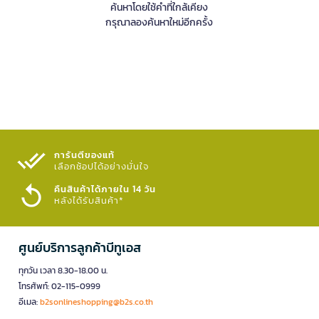
ค้นหาโดยใช้คำที่ใกล้เคียง
กรุณาลองค้นหาใหม่อีกครั้ง
การันตีของแท้
เลือกช้อปได้อย่างมั่นใจ​
คืนสินค้าได้ภายใน 14 วัน
หลังได้รับสินค้า*
ศูนย์บริการลูกค้าบีทูเอส
ทุกวัน เวลา 8.30-18.00 น.
โทรศัพท์: 02-115-0999
อีเมล:
b2sonlineshopping@b2s.co.th