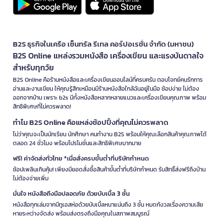
B2S ธุรกิจในเครือ เซ็นทรัล รีเทล คอร์ปอเรชั่น จำกัด (มหาชน)
B2S Online แหล่งรวมหนังสือ เครื่องเขียน และแรงบันดาลใจ
สำหรับทุกวัย
B2S Online คือร้านหนังสือและเครื่องเขียนออนไลน์ที่ครบครัน ตอบโจทย์คนรักการ
อ่านและงานเขียน ให้คุณรู้สึกเหมือนมีร้านหนังสือใกล้ฉันอยู่ในมือ ช้อปง่าย ไม่ต้อง
ออกจากบ้าน เพราะ b2s มีทั้งหนังสือหลากหลายแนวและเครื่องเขียนคุณภาพ พร้อม
สิทธิพิเศษที่ไม่ควรพลาด!
ทำไม B2S Online คือแหล่งช้อปปิ้งที่คุณไม่ควรพลาด
ไม่ว่าคุณจะเป็นนักเรียน นักศึกษา คนทำงาน B2S พร้อมให้คุณเลือกสินค้าคุณภาพได้
ตลอด 24 ชั่วโมง พร้อมโปรโมชั่นและสิทธิพิเศษมากมาย
ฟรี! ค่าจัดส่งทั่วไทย *เมื่อสั่งครบขั้นต่ำที่บริษัทกำหนด
ช้อปเพลินเกินคุ้ม! เพียงมียอดสั่งซื้อสินค้าขั้นต่ำที่บริษัทกำหนด รับสิทธิ์ส่งฟรีถึงบ้าน
ไม่ต้องจ่ายเพิ่ม
มั่นใจ หนังสือถึงมือปลอดภัย ด้วยบับเบิ้ล 3 ชั้น
หนังสือทุกเล่มจากบีทูเอสห่อด้วยบับเบิ้ลหนาแน่นถึง 3 ชั้น หมดกังวลเรื่องความเสีย
หายระหว่างจัดส่ง พร้อมส่งตรงถึงมือคุณในสภาพสมบูรณ์