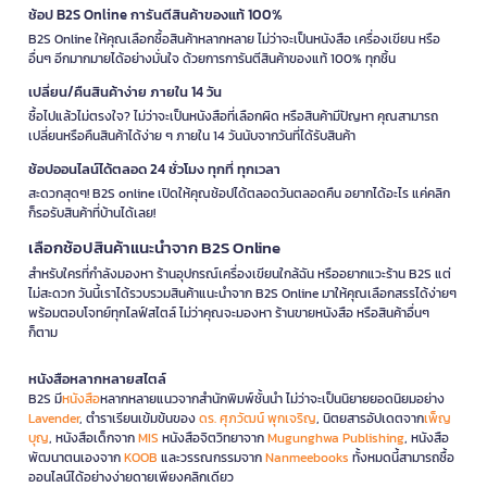
ช้อป B2S Online การันตีสินค้าของแท้ 100%
B2S Online ให้คุณเลือกซื้อสินค้าหลากหลาย ไม่ว่าจะเป็นหนังสือ เครื่องเขียน หรือ
อื่นๆ อีกมากมายได้อย่างมั่นใจ ด้วยการการันตีสินค้าของแท้ 100% ทุกชิ้น
เปลี่ยน/คืนสินค้าง่าย ภายใน 14 วัน
ซื้อไปแล้วไม่ตรงใจ? ไม่ว่าจะเป็นหนังสือที่เลือกผิด หรือสินค้ามีปัญหา คุณสามารถ
เปลี่ยนหรือคืนสินค้าได้ง่าย ๆ ภายใน 14 วันนับจากวันที่ได้รับสินค้า
ช้อปออนไลน์ได้ตลอด 24 ชั่วโมง ทุกที่ ทุกเวลา
สะดวกสุดๆ! B2S online เปิดให้คุณช้อปได้ตลอดวันตลอดคืน อยากได้อะไร แค่คลิก
ก็รอรับสินค้าที่บ้านได้เลย!
เลือกช้อปสินค้าแนะนำจาก B2S Online
สำหรับใครที่กำลังมองหา ร้านอุปกรณ์เครื่องเขียนใกล้ฉัน หรืออยากแวะร้าน B2S แต่
ไม่สะดวก วันนี้เราได้รวบรวมสินค้าแนะนำจาก B2S Online มาให้คุณเลือกสรรได้ง่ายๆ
พร้อมตอบโจทย์ทุกไลฟ์สไตล์ ไม่ว่าคุณจะมองหา ร้านขายหนังสือ หรือสินค้าอื่นๆ
ก็ตาม
หนังสือหลากหลายสไตล์
B2S มี
หนังสือ
หลากหลายแนวจากสำนักพิมพ์ชั้นนำ ไม่ว่าจะเป็นนิยายยอดนิยมอย่าง
Lavender
, ตำราเรียนเข้มข้นของ
ดร. ศุภวัฒน์ พุกเจริญ
, นิตยสารอัปเดตจาก
เพ็ญ
บุญ
, หนังสือเด็กจาก
MIS
หนังสือจิตวิทยาจาก
Mugunghwa Publishing
, หนังสือ
พัฒนาตนเองจาก
KOOB
และวรรณกรรมจาก
Nanmeebooks
ทั้งหมดนี้สามารถซื้อ
ออนไลน์ได้อย่างง่ายดายเพียงคลิกเดียว