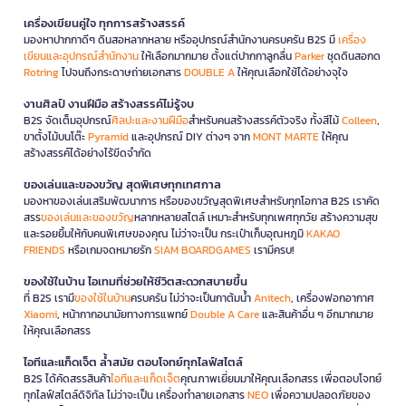
เครื่องเขียนคู่ใจ ทุกการสร้างสรรค์
มองหาปากกาดีๆ ดินสอหลากหลาย หรืออุปกรณ์สำนักงานครบครัน B2S มี
เครื่อง
เขียนและอุปกรณ์สำนักงาน
ให้เลือกมากมาย ตั้งแต่ปากกาลูกลื่น
Parker
ชุดดินสอกด
Rotring
ไปจนถึงกระดาษถ่ายเอกสาร
DOUBLE A
ให้คุณเลือกใช้ได้อย่างจุใจ
งานศิลป์ งานฝีมือ สร้างสรรค์ไม่รู้จบ
B2S จัดเต็มอุปกรณ์
ศิลปะและงานฝีมือ
สำหรับคนสร้างสรรค์ตัวจริง ทั้งสีไม้
Colleen
,
ขาตั้งไม้บนโต๊ะ
Pyramid
และอุปกรณ์ DIY ต่างๆ จาก
MONT MARTE
ให้คุณ
สร้างสรรค์ได้อย่างไร้ขีดจำกัด
ของเล่นและของขวัญ สุดพิเศษทุกเทศกาล
มองหาของเล่นเสริมพัฒนาการ หรือของขวัญสุดพิเศษสำหรับทุกโอกาส B2S เราคัด
สรร
ของเล่นและของขวัญ
หลากหลายสไตล์ เหมาะสำหรับทุกเพศทุกวัย สร้างความสุข
และรอยยิ้มให้กับคนพิเศษของคุณ ไม่ว่าจะเป็น กระเป๋าเก็บอุณหภูมิ
KAKAO
FRIENDS
หรือเกมจดหมายรัก
SIAM BOARDGAMES
เรามีครบ!
ของใช้ในบ้าน ไอเทมที่ช่วยให้ชีวิตสะดวกสบายขึ้น
ที่ B2S เรามี
ของใช้ในบ้าน
ครบครัน ไม่ว่าจะเป็นกาต้มน้ำ
Anitech
, เครื่องฟอกอากาศ
Xiaomi
, หน้ากากอนามัยทางการแพทย์
Double A Care
และสินค้าอื่น ๆ อีกมากมาย
ให้คุณเลือกสรร
ไอทีและแก็ดเจ็ต ล้ำสมัย ตอบโจทย์ทุกไลฟ์สไตล์
B2S ได้คัดสรรสินค้า
ไอทีและแก็ดเจ็ต
คุณภาพเยี่ยมมาให้คุณเลือกสรร เพื่อตอบโจทย์
ทุกไลฟ์สไตล์ดิจิทัล ไม่ว่าจะเป็น เครื่องทำลายเอกสาร
NEO
เพื่อความปลอดภัยของ