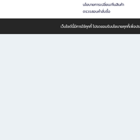
นโยบายการเปลี่ยน/คืนสินค้า
ตรวจสอบคำสั่งซื้อ
เว็บไซต์นี้มีการใช้คุกกี้ โปรดยอมรับนโยบายคุกกี้เพื่
B2S ธุรกิจในเครือ เซ็นทรัล รีเทล คอร์ปอเรชั่น จำกัด (มหาชน)
B2S Online แหล่งรวมหนังสือ เครื่องเขียน และแรงบันดาลใจสำหรับ
B2S Online คือร้านหนังสือและเครื่องเขียนออนไลน์ที่ครบครัน ตอบโจทย์คนรักการอ่านและงานเ
ทำไม B2S Online คือแหล่งช้อปปิ้งที่คุณไม่ควรพลาด
ไม่ว่าคุณจะเป็นนักเรียน นักศึกษา คนทำงาน B2S พร้อมให้คุณเลือกสินค้าคุณภาพได้ตลอด 24