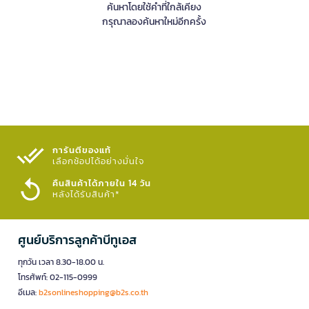
ค้นหาโดยใช้คำที่ใกล้เคียง
กรุณาลองค้นหาใหม่อีกครั้ง
การันตีของแท้
เลือกช้อปได้อย่างมั่นใจ​
คืนสินค้าได้ภายใน 14 วัน
หลังได้รับสินค้า*
ศูนย์บริการลูกค้าบีทูเอส
ทุกวัน เวลา 8.30-18.00 น.
โทรศัพท์: 02-115-0999
อีเมล:
b2sonlineshopping@b2s.co.th