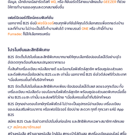
ข้อมูล, เอ็กซ์เทอนัลฮาร์ดดิสก์
WD
, หรือ คีย์บอร์ดไร้สายเมาส์คอมโบ
GEEZER
ที่ช่วย
ให้การทำงานของคุณสะดวกสบายยิ่งขึ้น
เฟอร์นิเจอร์ดีไซน์ครบฟังก์ชั่น
นอกจากนี้ B2S ยังมี
เฟอร์นิเจอร์
ครบทุกฟังก์ชันให้คุณได้เลือกสรรเพื่อตกแต่งบ้าน
และที่ทำงาน ไม่ว่าจะเป็นโต๊ะทำงานพับได้ จากแบรนด์
ONE
หรือ เก้าอี้ทำงาน
Furradec
ก็มีให้เลือกครบครัน
โปรโมชั่นและสิทธิพิเศษ
B2S จัดเต็มโปรโมชั่นและสิทธิพิเศษมากมายให้คุณเลือกช้อปออนไลน์ได้อย่างจุใจ
อัปเดตทุกเดือนกับแคมเปญลดราคาแรง
ทั้งสินค้าเครื่องเขียน หนังสือขายดี และไอเทมไลฟ์สไตล์สุดชิค พร้อมคูปองส่วนลด
และดีลพิเศษเมื่อช้อปผ่าน B2S.co.th เท่านั้น นอกจากนี้ B2S ยังใจดีส่งฟรีทั่วประเทศ
*เมื่อสั่งครบขั้นต่ำที่บริษัทกำหนด
B2S จัดเต็มโปรโมชั่นและสิทธิพิเศษเพียบ ช้อปออนไลน์ได้เลย! ลดแรงทุกเดือน ทั้ง
เครื่องเขียน หนังสือดัง ของไอเทมไลฟ์สไตล์สุดชิค พร้อมคูปองส่วนลดพิเศษเมื่อซื้อ
ผ่าน B2S.co.th เท่านั้น และส่งฟรีทั่วไทย *เมื่อสั่งครบขั้นต่ำที่บริษัทกำหนด
B2S มีทุกอย่างตอบโจทย์ทุกไลฟ์สไตล์ ไม่ว่าจะเป็นอุปกรณ์อ่านเขียน เครื่องเขียน
ของเล่นเสริมพัฒนาการ หรือเฟอร์นิเจอร์ ช้อปง่าย สะดวก ทุกที่ ทุกเวลา แค่มี App
B2S
สมัคร B2S Club รับข่าวสารโปรโมชั่นก่อนใคร และสิทธิพิเศษเฉพาะสมาชิก! คลิกเลย
สมัครสมาชิกเลย!
👉
#ร้านหนังสือ #ร้านขายหนังสือ ใกล้ฉัน #กระเป๋าใส่ดินสอ #เครื่องเขียนออนไลน์ #ซื้อ