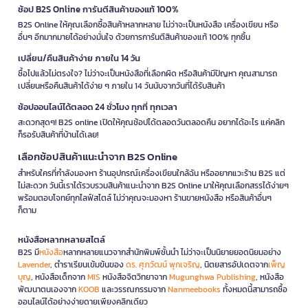
ช้อป B2S Online การันตีสินค้าของแท้ 100%
B2S Online ให้คุณเลือกซื้อสินค้าหลากหลาย ไม่ว่าจะเป็นหนังสือ เครื่องเขียน หรือ
อื่นๆ อีกมากมายได้อย่างมั่นใจ ด้วยการการันตีสินค้าของแท้ 100% ทุกชิ้น
เปลี่ยน/คืนสินค้าง่าย ภายใน 14 วัน
ซื้อไปแล้วไม่ตรงใจ? ไม่ว่าจะเป็นหนังสือที่เลือกผิด หรือสินค้ามีปัญหา คุณสามารถ
เปลี่ยนหรือคืนสินค้าได้ง่าย ๆ ภายใน 14 วันนับจากวันที่ได้รับสินค้า
ช้อปออนไลน์ได้ตลอด 24 ชั่วโมง ทุกที่ ทุกเวลา
สะดวกสุดๆ! B2S online เปิดให้คุณช้อปได้ตลอดวันตลอดคืน อยากได้อะไร แค่คลิก
ก็รอรับสินค้าที่บ้านได้เลย!
เลือกช้อปสินค้าแนะนำจาก B2S Online
สำหรับใครที่กำลังมองหา ร้านอุปกรณ์เครื่องเขียนใกล้ฉัน หรืออยากแวะร้าน B2S แต่
ไม่สะดวก วันนี้เราได้รวบรวมสินค้าแนะนำจาก B2S Online มาให้คุณเลือกสรรได้ง่ายๆ
พร้อมตอบโจทย์ทุกไลฟ์สไตล์ ไม่ว่าคุณจะมองหา ร้านขายหนังสือ หรือสินค้าอื่นๆ
ก็ตาม
หนังสือหลากหลายสไตล์
B2S มี
หนังสือ
หลากหลายแนวจากสำนักพิมพ์ชั้นนำ ไม่ว่าจะเป็นนิยายยอดนิยมอย่าง
Lavender
, ตำราเรียนเข้มข้นของ
ดร. ศุภวัฒน์ พุกเจริญ
, นิตยสารอัปเดตจาก
เพ็ญ
บุญ
, หนังสือเด็กจาก
MIS
หนังสือจิตวิทยาจาก
Mugunghwa Publishing
, หนังสือ
พัฒนาตนเองจาก
KOOB
และวรรณกรรมจาก
Nanmeebooks
ทั้งหมดนี้สามารถซื้อ
ออนไลน์ได้อย่างง่ายดายเพียงคลิกเดียว