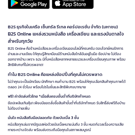
B2S ธุรกิจในเครือ เซ็นทรัล รีเทล คอร์ปอเรชั่น จำกัด (มหาชน)
B2S Online แหล่งรวมหนังสือ เครื่องเขียน และแรงบันดาลใจ
สำหรับทุกวัย
B2S Online คือร้านหนังสือและเครื่องเขียนออนไลน์ที่ครบครัน ตอบโจทย์คนรักการ
อ่านและงานเขียน ให้คุณรู้สึกเหมือนมีร้านหนังสือใกล้ฉันอยู่ในมือ ช้อปง่าย ไม่ต้อง
ออกจากบ้าน เพราะ b2s มีทั้งหนังสือหลากหลายแนวและเครื่องเขียนคุณภาพ พร้อม
สิทธิพิเศษที่ไม่ควรพลาด!
ทำไม B2S Online คือแหล่งช้อปปิ้งที่คุณไม่ควรพลาด
ไม่ว่าคุณจะเป็นนักเรียน นักศึกษา คนทำงาน B2S พร้อมให้คุณเลือกสินค้าคุณภาพได้
ตลอด 24 ชั่วโมง พร้อมโปรโมชั่นและสิทธิพิเศษมากมาย
ฟรี! ค่าจัดส่งทั่วไทย *เมื่อสั่งครบขั้นต่ำที่บริษัทกำหนด
ช้อปเพลินเกินคุ้ม! เพียงมียอดสั่งซื้อสินค้าขั้นต่ำที่บริษัทกำหนด รับสิทธิ์ส่งฟรีถึงบ้าน
ไม่ต้องจ่ายเพิ่ม
มั่นใจ หนังสือถึงมือปลอดภัย ด้วยบับเบิ้ล 3 ชั้น
หนังสือทุกเล่มจากบีทูเอสห่อด้วยบับเบิ้ลหนาแน่นถึง 3 ชั้น หมดกังวลเรื่องความเสีย
หายระหว่างจัดส่ง พร้อมส่งตรงถึงมือคุณในสภาพสมบูรณ์