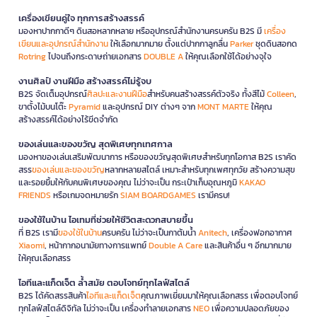
เครื่องเขียนคู่ใจ ทุกการสร้างสรรค์
มองหาปากกาดีๆ ดินสอหลากหลาย หรืออุปกรณ์สำนักงานครบครัน B2S มี
เครื่อง
เขียนและอุปกรณ์สำนักงาน
ให้เลือกมากมาย ตั้งแต่ปากกาลูกลื่น
Parker
ชุดดินสอกด
Rotring
ไปจนถึงกระดาษถ่ายเอกสาร
DOUBLE A
ให้คุณเลือกใช้ได้อย่างจุใจ
งานศิลป์ งานฝีมือ สร้างสรรค์ไม่รู้จบ
B2S จัดเต็มอุปกรณ์
ศิลปะและงานฝีมือ
สำหรับคนสร้างสรรค์ตัวจริง ทั้งสีไม้
Colleen
,
ขาตั้งไม้บนโต๊ะ
Pyramid
และอุปกรณ์ DIY ต่างๆ จาก
MONT MARTE
ให้คุณ
สร้างสรรค์ได้อย่างไร้ขีดจำกัด
ของเล่นและของขวัญ สุดพิเศษทุกเทศกาล
มองหาของเล่นเสริมพัฒนาการ หรือของขวัญสุดพิเศษสำหรับทุกโอกาส B2S เราคัด
สรร
ของเล่นและของขวัญ
หลากหลายสไตล์ เหมาะสำหรับทุกเพศทุกวัย สร้างความสุข
และรอยยิ้มให้กับคนพิเศษของคุณ ไม่ว่าจะเป็น กระเป๋าเก็บอุณหภูมิ
KAKAO
FRIENDS
หรือเกมจดหมายรัก
SIAM BOARDGAMES
เรามีครบ!
ของใช้ในบ้าน ไอเทมที่ช่วยให้ชีวิตสะดวกสบายขึ้น
ที่ B2S เรามี
ของใช้ในบ้าน
ครบครัน ไม่ว่าจะเป็นกาต้มน้ำ
Anitech
, เครื่องฟอกอากาศ
Xiaomi
, หน้ากากอนามัยทางการแพทย์
Double A Care
และสินค้าอื่น ๆ อีกมากมาย
ให้คุณเลือกสรร
ไอทีและแก็ดเจ็ต ล้ำสมัย ตอบโจทย์ทุกไลฟ์สไตล์
B2S ได้คัดสรรสินค้า
ไอทีและแก็ดเจ็ต
คุณภาพเยี่ยมมาให้คุณเลือกสรร เพื่อตอบโจทย์
ทุกไลฟ์สไตล์ดิจิทัล ไม่ว่าจะเป็น เครื่องทำลายเอกสาร
NEO
เพื่อความปลอดภัยของ