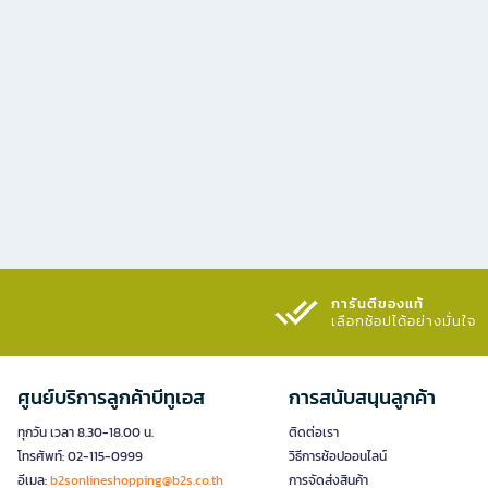
การันตีของแท้
เลือกช้อปได้อย่างมั่นใจ​
ศูนย์บริการลูกค้าบีทูเอส
การสนับสนุนลูกค้า
ทุกวัน เวลา 8.30-18.00 น.
ติดต่อเรา
โทรศัพท์: 02-115-0999
วิธีการช้อปออนไลน์
อีเมล:
b2sonlineshopping@b2s.co.th
การจัดส่งสินค้า