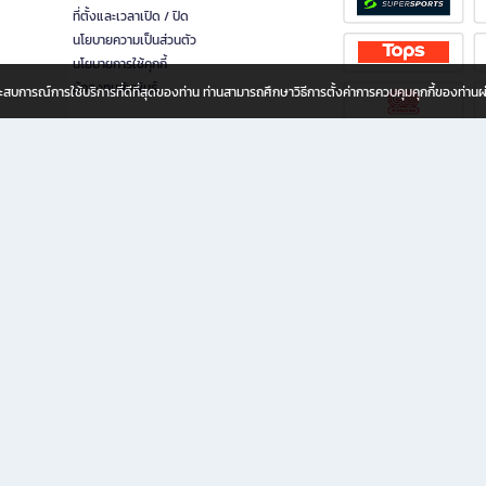
ที่ตั้งและเวลาเปิด / ปิด
นโยบายความเป็นส่วนตัว
นโยบายการใช้คุกกี้
นักลงทุนสัมพันธ์
อประสบการณ์การใช้บริการที่ดีที่สุดของท่าน ท่านสามารถศึกษาวิธีการตั้งค่าการควบคุมคุกกี้ของท่าน
ทุกวัย
ขียน ให้คุณรู้สึกเหมือนมีร้านหนังสือใกล้ฉันอยู่ในมือ ช้อปง่าย ไม่ต้องออกจากบ้าน เพราะ b2
 ชั่วโมง พร้อมโปรโมชั่นและสิทธิพิเศษมากมาย