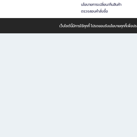
นโยบายการเปลี่ยน/คืนสินค้า
ตรวจสอบคำสั่งซื้อ
เว็บไซต์นี้มีการใช้คุกกี้ โปรดยอมรับนโยบายคุกกี้เพื่
B2S ธุรกิจในเครือ เซ็นทรัล รีเทล คอร์ปอเรชั่น จำกัด (มหาชน)
B2S Online แหล่งรวมหนังสือ เครื่องเขียน และแรงบันดาลใจสำหรับ
B2S Online คือร้านหนังสือและเครื่องเขียนออนไลน์ที่ครบครัน ตอบโจทย์คนรักการอ่านและงานเ
ทำไม B2S Online คือแหล่งช้อปปิ้งที่คุณไม่ควรพลาด
ไม่ว่าคุณจะเป็นนักเรียน นักศึกษา คนทำงาน B2S พร้อมให้คุณเลือกสินค้าคุณภาพได้ตลอด 24