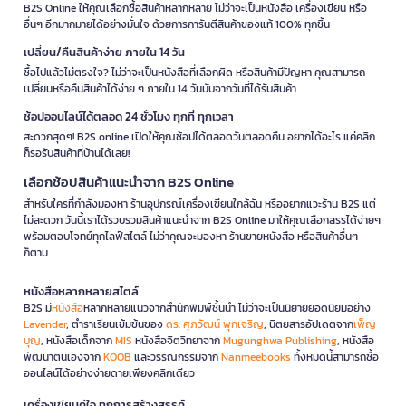
B2S Online ให้คุณเลือกซื้อสินค้าหลากหลาย ไม่ว่าจะเป็นหนังสือ เครื่องเขียน หรือ
อื่นๆ อีกมากมายได้อย่างมั่นใจ ด้วยการการันตีสินค้าของแท้ 100% ทุกชิ้น
เปลี่ยน/คืนสินค้าง่าย ภายใน 14 วัน
ซื้อไปแล้วไม่ตรงใจ? ไม่ว่าจะเป็นหนังสือที่เลือกผิด หรือสินค้ามีปัญหา คุณสามารถ
เปลี่ยนหรือคืนสินค้าได้ง่าย ๆ ภายใน 14 วันนับจากวันที่ได้รับสินค้า
ช้อปออนไลน์ได้ตลอด 24 ชั่วโมง ทุกที่ ทุกเวลา
สะดวกสุดๆ! B2S online เปิดให้คุณช้อปได้ตลอดวันตลอดคืน อยากได้อะไร แค่คลิก
ก็รอรับสินค้าที่บ้านได้เลย!
เลือกช้อปสินค้าแนะนำจาก B2S Online
สำหรับใครที่กำลังมองหา ร้านอุปกรณ์เครื่องเขียนใกล้ฉัน หรืออยากแวะร้าน B2S แต่
ไม่สะดวก วันนี้เราได้รวบรวมสินค้าแนะนำจาก B2S Online มาให้คุณเลือกสรรได้ง่ายๆ
พร้อมตอบโจทย์ทุกไลฟ์สไตล์ ไม่ว่าคุณจะมองหา ร้านขายหนังสือ หรือสินค้าอื่นๆ
ก็ตาม
หนังสือหลากหลายสไตล์
B2S มี
หนังสือ
หลากหลายแนวจากสำนักพิมพ์ชั้นนำ ไม่ว่าจะเป็นนิยายยอดนิยมอย่าง
Lavender
, ตำราเรียนเข้มข้นของ
ดร. ศุภวัฒน์ พุกเจริญ
, นิตยสารอัปเดตจาก
เพ็ญ
บุญ
, หนังสือเด็กจาก
MIS
หนังสือจิตวิทยาจาก
Mugunghwa Publishing
, หนังสือ
พัฒนาตนเองจาก
KOOB
และวรรณกรรมจาก
Nanmeebooks
ทั้งหมดนี้สามารถซื้อ
ออนไลน์ได้อย่างง่ายดายเพียงคลิกเดียว
เครื่องเขียนคู่ใจ ทุกการสร้างสรรค์