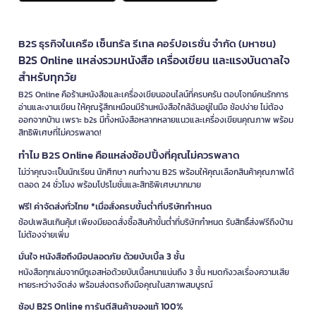
B2S ธุรกิจในเครือ เซ็นทรัล รีเทล คอร์ปอเรชั่น จำกัด (มหาชน)
B2S Online แหล่งรวมหนังสือ เครื่องเขียน และแรงบันดาลใจ
สำหรับทุกวัย
B2S Online คือร้านหนังสือและเครื่องเขียนออนไลน์ที่ครบครัน ตอบโจทย์คนรักการ
อ่านและงานเขียน ให้คุณรู้สึกเหมือนมีร้านหนังสือใกล้ฉันอยู่ในมือ ช้อปง่าย ไม่ต้อง
ออกจากบ้าน เพราะ b2s มีทั้งหนังสือหลากหลายแนวและเครื่องเขียนคุณภาพ พร้อม
สิทธิพิเศษที่ไม่ควรพลาด!
ทำไม B2S Online คือแหล่งช้อปปิ้งที่คุณไม่ควรพลาด
ไม่ว่าคุณจะเป็นนักเรียน นักศึกษา คนทำงาน B2S พร้อมให้คุณเลือกสินค้าคุณภาพได้
ตลอด 24 ชั่วโมง พร้อมโปรโมชั่นและสิทธิพิเศษมากมาย
ฟรี! ค่าจัดส่งทั่วไทย *เมื่อสั่งครบขั้นต่ำที่บริษัทกำหนด
ช้อปเพลินเกินคุ้ม! เพียงมียอดสั่งซื้อสินค้าขั้นต่ำที่บริษัทกำหนด รับสิทธิ์ส่งฟรีถึงบ้าน
ไม่ต้องจ่ายเพิ่ม
มั่นใจ หนังสือถึงมือปลอดภัย ด้วยบับเบิ้ล 3 ชั้น
หนังสือทุกเล่มจากบีทูเอสห่อด้วยบับเบิ้ลหนาแน่นถึง 3 ชั้น หมดกังวลเรื่องความเสีย
หายระหว่างจัดส่ง พร้อมส่งตรงถึงมือคุณในสภาพสมบูรณ์
ช้อป B2S Online การันตีสินค้าของแท้ 100%