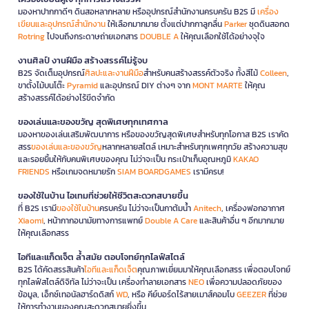
มองหาปากกาดีๆ ดินสอหลากหลาย หรืออุปกรณ์สำนักงานครบครัน B2S มี
เครื่อง
เขียนและอุปกรณ์สำนักงาน
ให้เลือกมากมาย ตั้งแต่ปากกาลูกลื่น
Parker
ชุดดินสอกด
Rotring
ไปจนถึงกระดาษถ่ายเอกสาร
DOUBLE A
ให้คุณเลือกใช้ได้อย่างจุใจ
งานศิลป์ งานฝีมือ สร้างสรรค์ไม่รู้จบ
B2S จัดเต็มอุปกรณ์
ศิลปะและงานฝีมือ
สำหรับคนสร้างสรรค์ตัวจริง ทั้งสีไม้
Colleen
,
ขาตั้งไม้บนโต๊ะ
Pyramid
และอุปกรณ์ DIY ต่างๆ จาก
MONT MARTE
ให้คุณ
สร้างสรรค์ได้อย่างไร้ขีดจำกัด
ของเล่นและของขวัญ สุดพิเศษทุกเทศกาล
มองหาของเล่นเสริมพัฒนาการ หรือของขวัญสุดพิเศษสำหรับทุกโอกาส B2S เราคัด
สรร
ของเล่นและของขวัญ
หลากหลายสไตล์ เหมาะสำหรับทุกเพศทุกวัย สร้างความสุข
และรอยยิ้มให้กับคนพิเศษของคุณ ไม่ว่าจะเป็น กระเป๋าเก็บอุณหภูมิ
KAKAO
FRIENDS
หรือเกมจดหมายรัก
SIAM BOARDGAMES
เรามีครบ!
ของใช้ในบ้าน ไอเทมที่ช่วยให้ชีวิตสะดวกสบายขึ้น
ที่ B2S เรามี
ของใช้ในบ้าน
ครบครัน ไม่ว่าจะเป็นกาต้มน้ำ
Anitech
, เครื่องฟอกอากาศ
Xiaomi
, หน้ากากอนามัยทางการแพทย์
Double A Care
และสินค้าอื่น ๆ อีกมากมาย
ให้คุณเลือกสรร
ไอทีและแก็ดเจ็ต ล้ำสมัย ตอบโจทย์ทุกไลฟ์สไตล์
B2S ได้คัดสรรสินค้า
ไอทีและแก็ดเจ็ต
คุณภาพเยี่ยมมาให้คุณเลือกสรร เพื่อตอบโจทย์
ทุกไลฟ์สไตล์ดิจิทัล ไม่ว่าจะเป็น เครื่องทำลายเอกสาร
NEO
เพื่อความปลอดภัยของ
ข้อมูล, เอ็กซ์เทอนัลฮาร์ดดิสก์
WD
, หรือ คีย์บอร์ดไร้สายเมาส์คอมโบ
GEEZER
ที่ช่วย
ให้การทำงานของคุณสะดวกสบายยิ่งขึ้น