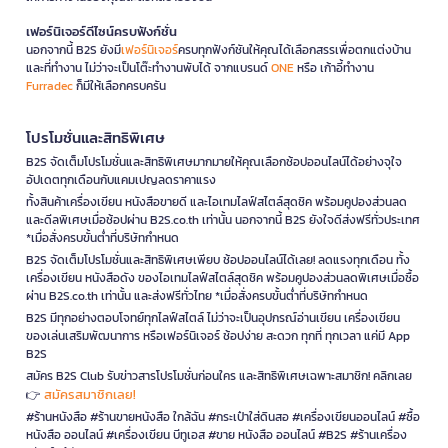
เฟอร์นิเจอร์ดีไซน์ครบฟังก์ชั่น
นอกจากนี้ B2S ยังมี
เฟอร์นิเจอร์
ครบทุกฟังก์ชันให้คุณได้เลือกสรรเพื่อตกแต่งบ้าน
และที่ทำงาน ไม่ว่าจะเป็นโต๊ะทำงานพับได้ จากแบรนด์
ONE
หรือ เก้าอี้ทำงาน
Furradec
ก็มีให้เลือกครบครัน
โปรโมชั่นและสิทธิพิเศษ
B2S จัดเต็มโปรโมชั่นและสิทธิพิเศษมากมายให้คุณเลือกช้อปออนไลน์ได้อย่างจุใจ
อัปเดตทุกเดือนกับแคมเปญลดราคาแรง
ทั้งสินค้าเครื่องเขียน หนังสือขายดี และไอเทมไลฟ์สไตล์สุดชิค พร้อมคูปองส่วนลด
และดีลพิเศษเมื่อช้อปผ่าน B2S.co.th เท่านั้น นอกจากนี้ B2S ยังใจดีส่งฟรีทั่วประเทศ
*เมื่อสั่งครบขั้นต่ำที่บริษัทกำหนด
B2S จัดเต็มโปรโมชั่นและสิทธิพิเศษเพียบ ช้อปออนไลน์ได้เลย! ลดแรงทุกเดือน ทั้ง
เครื่องเขียน หนังสือดัง ของไอเทมไลฟ์สไตล์สุดชิค พร้อมคูปองส่วนลดพิเศษเมื่อซื้อ
ผ่าน B2S.co.th เท่านั้น และส่งฟรีทั่วไทย *เมื่อสั่งครบขั้นต่ำที่บริษัทกำหนด
B2S มีทุกอย่างตอบโจทย์ทุกไลฟ์สไตล์ ไม่ว่าจะเป็นอุปกรณ์อ่านเขียน เครื่องเขียน
ของเล่นเสริมพัฒนาการ หรือเฟอร์นิเจอร์ ช้อปง่าย สะดวก ทุกที่ ทุกเวลา แค่มี App
B2S
สมัคร B2S Club รับข่าวสารโปรโมชั่นก่อนใคร และสิทธิพิเศษเฉพาะสมาชิก! คลิกเลย
สมัครสมาชิกเลย!
👉
#ร้านหนังสือ #ร้านขายหนังสือ ใกล้ฉัน #กระเป๋าใส่ดินสอ #เครื่องเขียนออนไลน์ #ซื้อ
หนังสือ ออนไลน์ #เครื่องเขียน บีทูเอส #ขาย หนังสือ ออนไลน์ #B2S #ร้านเครื่อง