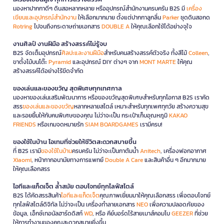
มองหาปากกาดีๆ ดินสอหลากหลาย หรืออุปกรณ์สำนักงานครบครัน B2S มี
เครื่อง
เขียนและอุปกรณ์สำนักงาน
ให้เลือกมากมาย ตั้งแต่ปากกาลูกลื่น
Parker
ชุดดินสอกด
Rotring
ไปจนถึงกระดาษถ่ายเอกสาร
DOUBLE A
ให้คุณเลือกใช้ได้อย่างจุใจ
งานศิลป์ งานฝีมือ สร้างสรรค์ไม่รู้จบ
B2S จัดเต็มอุปกรณ์
ศิลปะและงานฝีมือ
สำหรับคนสร้างสรรค์ตัวจริง ทั้งสีไม้
Colleen
,
ขาตั้งไม้บนโต๊ะ
Pyramid
และอุปกรณ์ DIY ต่างๆ จาก
MONT MARTE
ให้คุณ
สร้างสรรค์ได้อย่างไร้ขีดจำกัด
ของเล่นและของขวัญ สุดพิเศษทุกเทศกาล
มองหาของเล่นเสริมพัฒนาการ หรือของขวัญสุดพิเศษสำหรับทุกโอกาส B2S เราคัด
สรร
ของเล่นและของขวัญ
หลากหลายสไตล์ เหมาะสำหรับทุกเพศทุกวัย สร้างความสุข
และรอยยิ้มให้กับคนพิเศษของคุณ ไม่ว่าจะเป็น กระเป๋าเก็บอุณหภูมิ
KAKAO
FRIENDS
หรือเกมจดหมายรัก
SIAM BOARDGAMES
เรามีครบ!
ของใช้ในบ้าน ไอเทมที่ช่วยให้ชีวิตสะดวกสบายขึ้น
ที่ B2S เรามี
ของใช้ในบ้าน
ครบครัน ไม่ว่าจะเป็นกาต้มน้ำ
Anitech
, เครื่องฟอกอากาศ
Xiaomi
, หน้ากากอนามัยทางการแพทย์
Double A Care
และสินค้าอื่น ๆ อีกมากมาย
ให้คุณเลือกสรร
ไอทีและแก็ดเจ็ต ล้ำสมัย ตอบโจทย์ทุกไลฟ์สไตล์
B2S ได้คัดสรรสินค้า
ไอทีและแก็ดเจ็ต
คุณภาพเยี่ยมมาให้คุณเลือกสรร เพื่อตอบโจทย์
ทุกไลฟ์สไตล์ดิจิทัล ไม่ว่าจะเป็น เครื่องทำลายเอกสาร
NEO
เพื่อความปลอดภัยของ
ข้อมูล, เอ็กซ์เทอนัลฮาร์ดดิสก์
WD
, หรือ คีย์บอร์ดไร้สายเมาส์คอมโบ
GEEZER
ที่ช่วย
ให้การทำงานของคุณสะดวกสบายยิ่งขึ้น