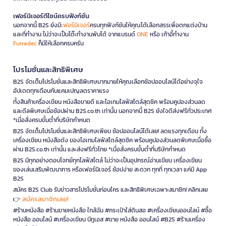
เฟอร์นิเจอร์ดีไซน์ครบฟังก์ชั่น
นอกจากนี้ B2S ยังมี
เฟอร์นิเจอร์
ครบทุกฟังก์ชันให้คุณได้เลือกสรรเพื่อตกแต่งบ้าน
และที่ทำงาน ไม่ว่าจะเป็นโต๊ะทำงานพับได้ จากแบรนด์
ONE
หรือ เก้าอี้ทำงาน
Furradec
ก็มีให้เลือกครบครัน
โปรโมชั่นและสิทธิพิเศษ
B2S จัดเต็มโปรโมชั่นและสิทธิพิเศษมากมายให้คุณเลือกช้อปออนไลน์ได้อย่างจุใจ
อัปเดตทุกเดือนกับแคมเปญลดราคาแรง
ทั้งสินค้าเครื่องเขียน หนังสือขายดี และไอเทมไลฟ์สไตล์สุดชิค พร้อมคูปองส่วนลด
และดีลพิเศษเมื่อช้อปผ่าน B2S.co.th เท่านั้น นอกจากนี้ B2S ยังใจดีส่งฟรีทั่วประเทศ
*เมื่อสั่งครบขั้นต่ำที่บริษัทกำหนด
B2S จัดเต็มโปรโมชั่นและสิทธิพิเศษเพียบ ช้อปออนไลน์ได้เลย! ลดแรงทุกเดือน ทั้ง
เครื่องเขียน หนังสือดัง ของไอเทมไลฟ์สไตล์สุดชิค พร้อมคูปองส่วนลดพิเศษเมื่อซื้อ
ผ่าน B2S.co.th เท่านั้น และส่งฟรีทั่วไทย *เมื่อสั่งครบขั้นต่ำที่บริษัทกำหนด
B2S มีทุกอย่างตอบโจทย์ทุกไลฟ์สไตล์ ไม่ว่าจะเป็นอุปกรณ์อ่านเขียน เครื่องเขียน
ของเล่นเสริมพัฒนาการ หรือเฟอร์นิเจอร์ ช้อปง่าย สะดวก ทุกที่ ทุกเวลา แค่มี App
B2S
สมัคร B2S Club รับข่าวสารโปรโมชั่นก่อนใคร และสิทธิพิเศษเฉพาะสมาชิก! คลิกเลย
สมัครสมาชิกเลย!
👉
#ร้านหนังสือ #ร้านขายหนังสือ ใกล้ฉัน #กระเป๋าใส่ดินสอ #เครื่องเขียนออนไลน์ #ซื้อ
หนังสือ ออนไลน์ #เครื่องเขียน บีทูเอส #ขาย หนังสือ ออนไลน์ #B2S #ร้านเครื่อง