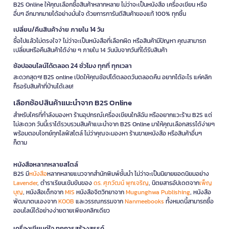
B2S Online ให้คุณเลือกซื้อสินค้าหลากหลาย ไม่ว่าจะเป็นหนังสือ เครื่องเขียน หรือ
อื่นๆ อีกมากมายได้อย่างมั่นใจ ด้วยการการันตีสินค้าของแท้ 100% ทุกชิ้น
เปลี่ยน/คืนสินค้าง่าย ภายใน 14 วัน
ซื้อไปแล้วไม่ตรงใจ? ไม่ว่าจะเป็นหนังสือที่เลือกผิด หรือสินค้ามีปัญหา คุณสามารถ
เปลี่ยนหรือคืนสินค้าได้ง่าย ๆ ภายใน 14 วันนับจากวันที่ได้รับสินค้า
ช้อปออนไลน์ได้ตลอด 24 ชั่วโมง ทุกที่ ทุกเวลา
สะดวกสุดๆ! B2S online เปิดให้คุณช้อปได้ตลอดวันตลอดคืน อยากได้อะไร แค่คลิก
ก็รอรับสินค้าที่บ้านได้เลย!
เลือกช้อปสินค้าแนะนำจาก B2S Online
สำหรับใครที่กำลังมองหา ร้านอุปกรณ์เครื่องเขียนใกล้ฉัน หรืออยากแวะร้าน B2S แต่
ไม่สะดวก วันนี้เราได้รวบรวมสินค้าแนะนำจาก B2S Online มาให้คุณเลือกสรรได้ง่ายๆ
พร้อมตอบโจทย์ทุกไลฟ์สไตล์ ไม่ว่าคุณจะมองหา ร้านขายหนังสือ หรือสินค้าอื่นๆ
ก็ตาม
หนังสือหลากหลายสไตล์
B2S มี
หนังสือ
หลากหลายแนวจากสำนักพิมพ์ชั้นนำ ไม่ว่าจะเป็นนิยายยอดนิยมอย่าง
Lavender
, ตำราเรียนเข้มข้นของ
ดร. ศุภวัฒน์ พุกเจริญ
, นิตยสารอัปเดตจาก
เพ็ญ
บุญ
, หนังสือเด็กจาก
MIS
หนังสือจิตวิทยาจาก
Mugunghwa Publishing
, หนังสือ
พัฒนาตนเองจาก
KOOB
และวรรณกรรมจาก
Nanmeebooks
ทั้งหมดนี้สามารถซื้อ
ออนไลน์ได้อย่างง่ายดายเพียงคลิกเดียว
เครื่องเขียนคู่ใจ ทุกการสร้างสรรค์