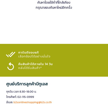
ค้นหาโดยใช้คำที่ใกล้เคียง
กรุณาลองค้นหาใหม่อีกครั้ง
การันตีของแท้
เลือกช้อปได้อย่างมั่นใจ​
คืนสินค้าได้ภายใน 14 วัน
หลังได้รับสินค้า*
ศูนย์บริการลูกค้าบีทูเอส
ทุกวัน เวลา 8.30-18.00 น.
โทรศัพท์: 02-115-0999
อีเมล:
b2sonlineshopping@b2s.co.th