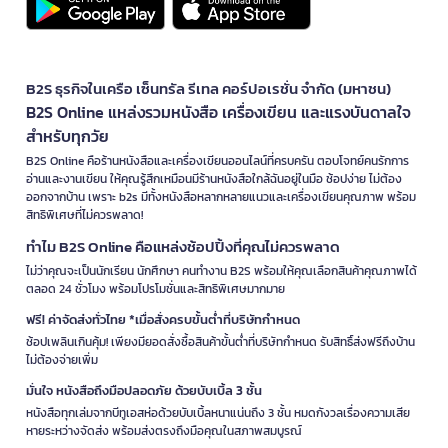
B2S ธุรกิจในเครือ เซ็นทรัล รีเทล คอร์ปอเรชั่น จำกัด (มหาชน)
B2S Online แหล่งรวมหนังสือ เครื่องเขียน และแรงบันดาลใจ
สำหรับทุกวัย
B2S Online คือร้านหนังสือและเครื่องเขียนออนไลน์ที่ครบครัน ตอบโจทย์คนรักการ
อ่านและงานเขียน ให้คุณรู้สึกเหมือนมีร้านหนังสือใกล้ฉันอยู่ในมือ ช้อปง่าย ไม่ต้อง
ออกจากบ้าน เพราะ b2s มีทั้งหนังสือหลากหลายแนวและเครื่องเขียนคุณภาพ พร้อม
สิทธิพิเศษที่ไม่ควรพลาด!
ทำไม B2S Online คือแหล่งช้อปปิ้งที่คุณไม่ควรพลาด
ไม่ว่าคุณจะเป็นนักเรียน นักศึกษา คนทำงาน B2S พร้อมให้คุณเลือกสินค้าคุณภาพได้
ตลอด 24 ชั่วโมง พร้อมโปรโมชั่นและสิทธิพิเศษมากมาย
ฟรี! ค่าจัดส่งทั่วไทย *เมื่อสั่งครบขั้นต่ำที่บริษัทกำหนด
ช้อปเพลินเกินคุ้ม! เพียงมียอดสั่งซื้อสินค้าขั้นต่ำที่บริษัทกำหนด รับสิทธิ์ส่งฟรีถึงบ้าน
ไม่ต้องจ่ายเพิ่ม
มั่นใจ หนังสือถึงมือปลอดภัย ด้วยบับเบิ้ล 3 ชั้น
หนังสือทุกเล่มจากบีทูเอสห่อด้วยบับเบิ้ลหนาแน่นถึง 3 ชั้น หมดกังวลเรื่องความเสีย
หายระหว่างจัดส่ง พร้อมส่งตรงถึงมือคุณในสภาพสมบูรณ์