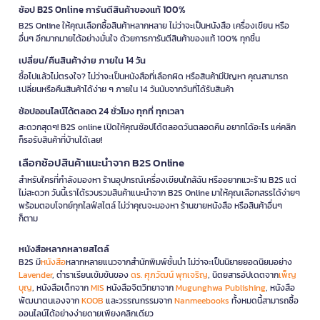
ช้อป B2S Online การันตีสินค้าของแท้ 100%
B2S Online ให้คุณเลือกซื้อสินค้าหลากหลาย ไม่ว่าจะเป็นหนังสือ เครื่องเขียน หรือ
อื่นๆ อีกมากมายได้อย่างมั่นใจ ด้วยการการันตีสินค้าของแท้ 100% ทุกชิ้น
เปลี่ยน/คืนสินค้าง่าย ภายใน 14 วัน
ซื้อไปแล้วไม่ตรงใจ? ไม่ว่าจะเป็นหนังสือที่เลือกผิด หรือสินค้ามีปัญหา คุณสามารถ
เปลี่ยนหรือคืนสินค้าได้ง่าย ๆ ภายใน 14 วันนับจากวันที่ได้รับสินค้า
ช้อปออนไลน์ได้ตลอด 24 ชั่วโมง ทุกที่ ทุกเวลา
สะดวกสุดๆ! B2S online เปิดให้คุณช้อปได้ตลอดวันตลอดคืน อยากได้อะไร แค่คลิก
ก็รอรับสินค้าที่บ้านได้เลย!
เลือกช้อปสินค้าแนะนำจาก B2S Online
สำหรับใครที่กำลังมองหา ร้านอุปกรณ์เครื่องเขียนใกล้ฉัน หรืออยากแวะร้าน B2S แต่
ไม่สะดวก วันนี้เราได้รวบรวมสินค้าแนะนำจาก B2S Online มาให้คุณเลือกสรรได้ง่ายๆ
พร้อมตอบโจทย์ทุกไลฟ์สไตล์ ไม่ว่าคุณจะมองหา ร้านขายหนังสือ หรือสินค้าอื่นๆ
ก็ตาม
หนังสือหลากหลายสไตล์
B2S มี
หนังสือ
หลากหลายแนวจากสำนักพิมพ์ชั้นนำ ไม่ว่าจะเป็นนิยายยอดนิยมอย่าง
Lavender
, ตำราเรียนเข้มข้นของ
ดร. ศุภวัฒน์ พุกเจริญ
, นิตยสารอัปเดตจาก
เพ็ญ
บุญ
, หนังสือเด็กจาก
MIS
หนังสือจิตวิทยาจาก
Mugunghwa Publishing
, หนังสือ
พัฒนาตนเองจาก
KOOB
และวรรณกรรมจาก
Nanmeebooks
ทั้งหมดนี้สามารถซื้อ
ออนไลน์ได้อย่างง่ายดายเพียงคลิกเดียว