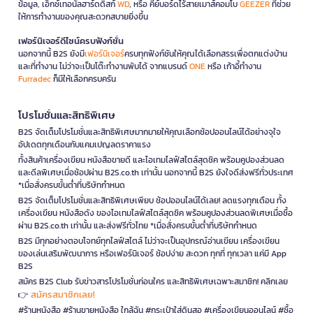
ข้อมูล, เอ็กซ์เทอนัลฮาร์ดดิสก์
WD
, หรือ คีย์บอร์ดไร้สายเมาส์คอมโบ
GEEZER
ที่ช่วย
ให้การทำงานของคุณสะดวกสบายยิ่งขึ้น
เฟอร์นิเจอร์ดีไซน์ครบฟังก์ชั่น
นอกจากนี้ B2S ยังมี
เฟอร์นิเจอร์
ครบทุกฟังก์ชันให้คุณได้เลือกสรรเพื่อตกแต่งบ้าน
และที่ทำงาน ไม่ว่าจะเป็นโต๊ะทำงานพับได้ จากแบรนด์
ONE
หรือ เก้าอี้ทำงาน
Furradec
ก็มีให้เลือกครบครัน
โปรโมชั่นและสิทธิพิเศษ
B2S จัดเต็มโปรโมชั่นและสิทธิพิเศษมากมายให้คุณเลือกช้อปออนไลน์ได้อย่างจุใจ
อัปเดตทุกเดือนกับแคมเปญลดราคาแรง
ทั้งสินค้าเครื่องเขียน หนังสือขายดี และไอเทมไลฟ์สไตล์สุดชิค พร้อมคูปองส่วนลด
และดีลพิเศษเมื่อช้อปผ่าน B2S.co.th เท่านั้น นอกจากนี้ B2S ยังใจดีส่งฟรีทั่วประเทศ
*เมื่อสั่งครบขั้นต่ำที่บริษัทกำหนด
B2S จัดเต็มโปรโมชั่นและสิทธิพิเศษเพียบ ช้อปออนไลน์ได้เลย! ลดแรงทุกเดือน ทั้ง
เครื่องเขียน หนังสือดัง ของไอเทมไลฟ์สไตล์สุดชิค พร้อมคูปองส่วนลดพิเศษเมื่อซื้อ
ผ่าน B2S.co.th เท่านั้น และส่งฟรีทั่วไทย *เมื่อสั่งครบขั้นต่ำที่บริษัทกำหนด
B2S มีทุกอย่างตอบโจทย์ทุกไลฟ์สไตล์ ไม่ว่าจะเป็นอุปกรณ์อ่านเขียน เครื่องเขียน
ของเล่นเสริมพัฒนาการ หรือเฟอร์นิเจอร์ ช้อปง่าย สะดวก ทุกที่ ทุกเวลา แค่มี App
B2S
สมัคร B2S Club รับข่าวสารโปรโมชั่นก่อนใคร และสิทธิพิเศษเฉพาะสมาชิก! คลิกเลย
สมัครสมาชิกเลย!
👉
#ร้านหนังสือ #ร้านขายหนังสือ ใกล้ฉัน #กระเป๋าใส่ดินสอ #เครื่องเขียนออนไลน์ #ซื้อ