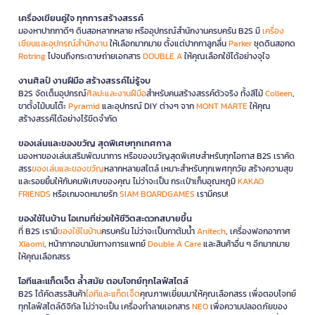
เครื่องเขียนคู่ใจ ทุกการสร้างสรรค์
มองหาปากกาดีๆ ดินสอหลากหลาย หรืออุปกรณ์สำนักงานครบครัน B2S มี
เครื่อง
เขียนและอุปกรณ์สำนักงาน
ให้เลือกมากมาย ตั้งแต่ปากกาลูกลื่น
Parker
ชุดดินสอกด
Rotring
ไปจนถึงกระดาษถ่ายเอกสาร
DOUBLE A
ให้คุณเลือกใช้ได้อย่างจุใจ
งานศิลป์ งานฝีมือ สร้างสรรค์ไม่รู้จบ
B2S จัดเต็มอุปกรณ์
ศิลปะและงานฝีมือ
สำหรับคนสร้างสรรค์ตัวจริง ทั้งสีไม้
Colleen
,
ขาตั้งไม้บนโต๊ะ
Pyramid
และอุปกรณ์ DIY ต่างๆ จาก
MONT MARTE
ให้คุณ
สร้างสรรค์ได้อย่างไร้ขีดจำกัด
ของเล่นและของขวัญ สุดพิเศษทุกเทศกาล
มองหาของเล่นเสริมพัฒนาการ หรือของขวัญสุดพิเศษสำหรับทุกโอกาส B2S เราคัด
สรร
ของเล่นและของขวัญ
หลากหลายสไตล์ เหมาะสำหรับทุกเพศทุกวัย สร้างความสุข
และรอยยิ้มให้กับคนพิเศษของคุณ ไม่ว่าจะเป็น กระเป๋าเก็บอุณหภูมิ
KAKAO
FRIENDS
หรือเกมจดหมายรัก
SIAM BOARDGAMES
เรามีครบ!
ของใช้ในบ้าน ไอเทมที่ช่วยให้ชีวิตสะดวกสบายขึ้น
ที่ B2S เรามี
ของใช้ในบ้าน
ครบครัน ไม่ว่าจะเป็นกาต้มน้ำ
Anitech
, เครื่องฟอกอากาศ
Xiaomi
, หน้ากากอนามัยทางการแพทย์
Double A Care
และสินค้าอื่น ๆ อีกมากมาย
ให้คุณเลือกสรร
ไอทีและแก็ดเจ็ต ล้ำสมัย ตอบโจทย์ทุกไลฟ์สไตล์
B2S ได้คัดสรรสินค้า
ไอทีและแก็ดเจ็ต
คุณภาพเยี่ยมมาให้คุณเลือกสรร เพื่อตอบโจทย์
ทุกไลฟ์สไตล์ดิจิทัล ไม่ว่าจะเป็น เครื่องทำลายเอกสาร
NEO
เพื่อความปลอดภัยของ