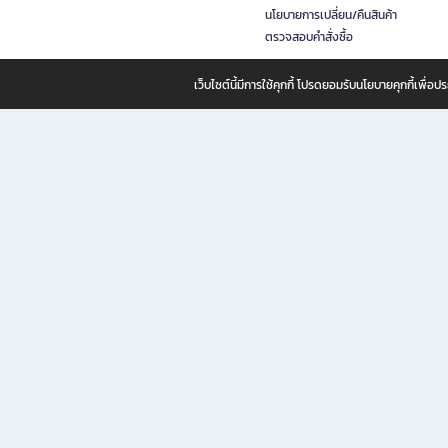
นโยบายการเปลี่ยน/คืนสินค้า
ตรวจสอบคำสั่งซื้อ
เว็บไซต์นี้มีการใช้คุกกี้ โปรดยอมรับนโยบายคุกกี้เพื่
B2S ธุรกิจในเครือ เซ็นทรัล รีเทล คอร์ปอเรชั่น จำกัด (มหาชน)
B2S Online แหล่งรวมหนังสือ เครื่องเขียน และแรงบันดาลใจสำหรับ
B2S Online คือร้านหนังสือและเครื่องเขียนออนไลน์ที่ครบครัน ตอบโจทย์คนรักการอ่านและงานเ
ทำไม B2S Online คือแหล่งช้อปปิ้งที่คุณไม่ควรพลาด
ไม่ว่าคุณจะเป็นนักเรียน นักศึกษา คนทำงาน B2S พร้อมให้คุณเลือกสินค้าคุณภาพได้ตลอด 24