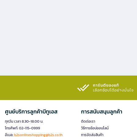
การันตีของแท้
เลือกช้อปได้อย่างมั่นใจ​
ศูนย์บริการลูกค้าบีทูเอส
การสนับสนุนลูกค้า
ทุกวัน เวลา 8.30-18.00 น.
ติดต่อเรา
โทรศัพท์: 02-115-0999
วิธีการช้อปออนไลน์
อีเมล:
b2sonlineshopping@b2s.co.th
การจัดส่งสินค้า