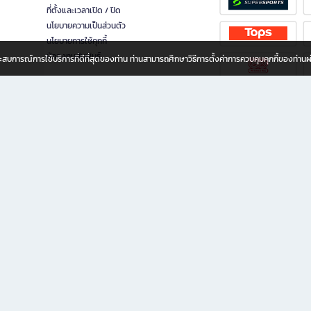
ที่ตั้งและเวลาเปิด / ปิด
นโยบายความเป็นส่วนตัว
นโยบายการใช้คุกกี้
นักลงทุนสัมพันธ์
อประสบการณ์การใช้บริการที่ดีที่สุดของท่าน ท่านสามารถศึกษาวิธีการตั้งค่าการควบคุมคุกกี้ของท่าน
ทุกวัย
ขียน ให้คุณรู้สึกเหมือนมีร้านหนังสือใกล้ฉันอยู่ในมือ ช้อปง่าย ไม่ต้องออกจากบ้าน เพราะ b2
 ชั่วโมง พร้อมโปรโมชั่นและสิทธิพิเศษมากมาย