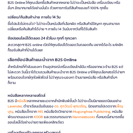
B2S Online ให้คุณเลือกซื้อสินค้าหลากหลาย ไม่ว่าจะเป็นหนังสือ เครื่องเขียน หรือ
อื่นๆ อีกมากมายได้อย่างมั่นใจ ด้วยการการันตีสินค้าของแท้ 100% ทุกชิ้น
เปลี่ยน/คืนสินค้าง่าย ภายใน 14 วัน
ซื้อไปแล้วไม่ตรงใจ? ไม่ว่าจะเป็นหนังสือที่เลือกผิด หรือสินค้ามีปัญหา คุณสามารถ
เปลี่ยนหรือคืนสินค้าได้ง่าย ๆ ภายใน 14 วันนับจากวันที่ได้รับสินค้า
ช้อปออนไลน์ได้ตลอด 24 ชั่วโมง ทุกที่ ทุกเวลา
สะดวกสุดๆ! B2S online เปิดให้คุณช้อปได้ตลอดวันตลอดคืน อยากได้อะไร แค่คลิก
ก็รอรับสินค้าที่บ้านได้เลย!
เลือกช้อปสินค้าแนะนำจาก B2S Online
สำหรับใครที่กำลังมองหา ร้านอุปกรณ์เครื่องเขียนใกล้ฉัน หรืออยากแวะร้าน B2S แต่
ไม่สะดวก วันนี้เราได้รวบรวมสินค้าแนะนำจาก B2S Online มาให้คุณเลือกสรรได้ง่ายๆ
พร้อมตอบโจทย์ทุกไลฟ์สไตล์ ไม่ว่าคุณจะมองหา ร้านขายหนังสือ หรือสินค้าอื่นๆ
ก็ตาม
หนังสือหลากหลายสไตล์
B2S มี
หนังสือ
หลากหลายแนวจากสำนักพิมพ์ชั้นนำ ไม่ว่าจะเป็นนิยายยอดนิยมอย่าง
Lavender
, ตำราเรียนเข้มข้นของ
ดร. ศุภวัฒน์ พุกเจริญ
, นิตยสารอัปเดตจาก
เพ็ญ
บุญ
, หนังสือเด็กจาก
MIS
หนังสือจิตวิทยาจาก
Mugunghwa Publishing
, หนังสือ
พัฒนาตนเองจาก
KOOB
และวรรณกรรมจาก
Nanmeebooks
ทั้งหมดนี้สามารถซื้อ
ออนไลน์ได้อย่างง่ายดายเพียงคลิกเดียว
เครื่องเขียนคู่ใจ ทุกการสร้างสรรค์