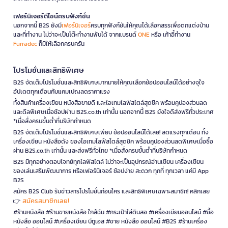
เฟอร์นิเจอร์ดีไซน์ครบฟังก์ชั่น
นอกจากนี้ B2S ยังมี
เฟอร์นิเจอร์
ครบทุกฟังก์ชันให้คุณได้เลือกสรรเพื่อตกแต่งบ้าน
และที่ทำงาน ไม่ว่าจะเป็นโต๊ะทำงานพับได้ จากแบรนด์
ONE
หรือ เก้าอี้ทำงาน
Furradec
ก็มีให้เลือกครบครัน
โปรโมชั่นและสิทธิพิเศษ
B2S จัดเต็มโปรโมชั่นและสิทธิพิเศษมากมายให้คุณเลือกช้อปออนไลน์ได้อย่างจุใจ
อัปเดตทุกเดือนกับแคมเปญลดราคาแรง
ทั้งสินค้าเครื่องเขียน หนังสือขายดี และไอเทมไลฟ์สไตล์สุดชิค พร้อมคูปองส่วนลด
และดีลพิเศษเมื่อช้อปผ่าน B2S.co.th เท่านั้น นอกจากนี้ B2S ยังใจดีส่งฟรีทั่วประเทศ
*เมื่อสั่งครบขั้นต่ำที่บริษัทกำหนด
B2S จัดเต็มโปรโมชั่นและสิทธิพิเศษเพียบ ช้อปออนไลน์ได้เลย! ลดแรงทุกเดือน ทั้ง
เครื่องเขียน หนังสือดัง ของไอเทมไลฟ์สไตล์สุดชิค พร้อมคูปองส่วนลดพิเศษเมื่อซื้อ
ผ่าน B2S.co.th เท่านั้น และส่งฟรีทั่วไทย *เมื่อสั่งครบขั้นต่ำที่บริษัทกำหนด
B2S มีทุกอย่างตอบโจทย์ทุกไลฟ์สไตล์ ไม่ว่าจะเป็นอุปกรณ์อ่านเขียน เครื่องเขียน
ของเล่นเสริมพัฒนาการ หรือเฟอร์นิเจอร์ ช้อปง่าย สะดวก ทุกที่ ทุกเวลา แค่มี App
B2S
สมัคร B2S Club รับข่าวสารโปรโมชั่นก่อนใคร และสิทธิพิเศษเฉพาะสมาชิก! คลิกเลย
สมัครสมาชิกเลย!
👉
#ร้านหนังสือ #ร้านขายหนังสือ ใกล้ฉัน #กระเป๋าใส่ดินสอ #เครื่องเขียนออนไลน์ #ซื้อ
หนังสือ ออนไลน์ #เครื่องเขียน บีทูเอส #ขาย หนังสือ ออนไลน์ #B2S #ร้านเครื่อง