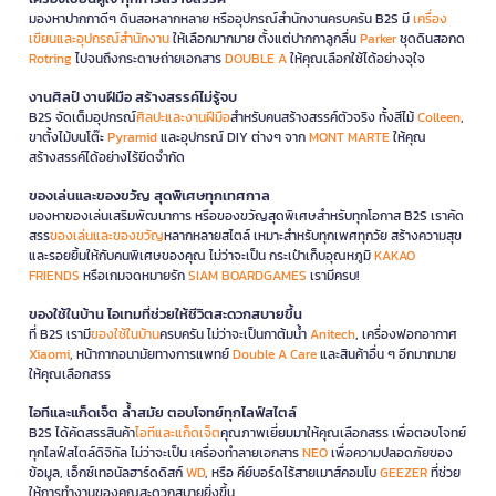
มองหาปากกาดีๆ ดินสอหลากหลาย หรืออุปกรณ์สำนักงานครบครัน B2S มี
เครื่อง
เขียนและอุปกรณ์สำนักงาน
ให้เลือกมากมาย ตั้งแต่ปากกาลูกลื่น
Parker
ชุดดินสอกด
Rotring
ไปจนถึงกระดาษถ่ายเอกสาร
DOUBLE A
ให้คุณเลือกใช้ได้อย่างจุใจ
งานศิลป์ งานฝีมือ สร้างสรรค์ไม่รู้จบ
B2S จัดเต็มอุปกรณ์
ศิลปะและงานฝีมือ
สำหรับคนสร้างสรรค์ตัวจริง ทั้งสีไม้
Colleen
,
ขาตั้งไม้บนโต๊ะ
Pyramid
และอุปกรณ์ DIY ต่างๆ จาก
MONT MARTE
ให้คุณ
สร้างสรรค์ได้อย่างไร้ขีดจำกัด
ของเล่นและของขวัญ สุดพิเศษทุกเทศกาล
มองหาของเล่นเสริมพัฒนาการ หรือของขวัญสุดพิเศษสำหรับทุกโอกาส B2S เราคัด
สรร
ของเล่นและของขวัญ
หลากหลายสไตล์ เหมาะสำหรับทุกเพศทุกวัย สร้างความสุข
และรอยยิ้มให้กับคนพิเศษของคุณ ไม่ว่าจะเป็น กระเป๋าเก็บอุณหภูมิ
KAKAO
FRIENDS
หรือเกมจดหมายรัก
SIAM BOARDGAMES
เรามีครบ!
ของใช้ในบ้าน ไอเทมที่ช่วยให้ชีวิตสะดวกสบายขึ้น
ที่ B2S เรามี
ของใช้ในบ้าน
ครบครัน ไม่ว่าจะเป็นกาต้มน้ำ
Anitech
, เครื่องฟอกอากาศ
Xiaomi
, หน้ากากอนามัยทางการแพทย์
Double A Care
และสินค้าอื่น ๆ อีกมากมาย
ให้คุณเลือกสรร
ไอทีและแก็ดเจ็ต ล้ำสมัย ตอบโจทย์ทุกไลฟ์สไตล์
B2S ได้คัดสรรสินค้า
ไอทีและแก็ดเจ็ต
คุณภาพเยี่ยมมาให้คุณเลือกสรร เพื่อตอบโจทย์
ทุกไลฟ์สไตล์ดิจิทัล ไม่ว่าจะเป็น เครื่องทำลายเอกสาร
NEO
เพื่อความปลอดภัยของ
ข้อมูล, เอ็กซ์เทอนัลฮาร์ดดิสก์
WD
, หรือ คีย์บอร์ดไร้สายเมาส์คอมโบ
GEEZER
ที่ช่วย
ให้การทำงานของคุณสะดวกสบายยิ่งขึ้น