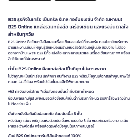
B2S ธุรกิจในเครือ เซ็นทรัล รีเทล คอร์ปอเรชั่น จำกัด (มหาชน)
B2S Online แหล่งรวมหนังสือ เครื่องเขียน และแรงบันดาลใจ
สำหรับทุกวัย
B2S Online คือร้านหนังสือและเครื่องเขียนออนไลน์ที่ครบครัน ตอบโจทย์คนรักการ
อ่านและงานเขียน ให้คุณรู้สึกเหมือนมีร้านหนังสือใกล้ฉันอยู่ในมือ ช้อปง่าย ไม่ต้อง
ออกจากบ้าน เพราะ b2s มีทั้งหนังสือหลากหลายแนวและเครื่องเขียนคุณภาพ พร้อม
สิทธิพิเศษที่ไม่ควรพลาด!
ทำไม B2S Online คือแหล่งช้อปปิ้งที่คุณไม่ควรพลาด
ไม่ว่าคุณจะเป็นนักเรียน นักศึกษา คนทำงาน B2S พร้อมให้คุณเลือกสินค้าคุณภาพได้
ตลอด 24 ชั่วโมง พร้อมโปรโมชั่นและสิทธิพิเศษมากมาย
ฟรี! ค่าจัดส่งทั่วไทย *เมื่อสั่งครบขั้นต่ำที่บริษัทกำหนด
ช้อปเพลินเกินคุ้ม! เพียงมียอดสั่งซื้อสินค้าขั้นต่ำที่บริษัทกำหนด รับสิทธิ์ส่งฟรีถึงบ้าน
ไม่ต้องจ่ายเพิ่ม
มั่นใจ หนังสือถึงมือปลอดภัย ด้วยบับเบิ้ล 3 ชั้น
หนังสือทุกเล่มจากบีทูเอสห่อด้วยบับเบิ้ลหนาแน่นถึง 3 ชั้น หมดกังวลเรื่องความเสีย
หายระหว่างจัดส่ง พร้อมส่งตรงถึงมือคุณในสภาพสมบูรณ์
ช้อป B2S Online การันตีสินค้าของแท้ 100%