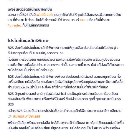
เฟอร์นิเจอร์ดีไซน์ครบฟังก์ชั่น
นอกจากนี้ B2S ยังมี
เฟอร์นิเจอร์
ครบทุกฟังก์ชันให้คุณได้เลือกสรรเพื่อตกแต่งบ้าน
และที่ทำงาน ไม่ว่าจะเป็นโต๊ะทำงานพับได้ จากแบรนด์
ONE
หรือ เก้าอี้ทำงาน
Furradec
ก็มีให้เลือกครบครัน
โปรโมชั่นและสิทธิพิเศษ
B2S จัดเต็มโปรโมชั่นและสิทธิพิเศษมากมายให้คุณเลือกช้อปออนไลน์ได้อย่างจุใจ
อัปเดตทุกเดือนกับแคมเปญลดราคาแรง
ทั้งสินค้าเครื่องเขียน หนังสือขายดี และไอเทมไลฟ์สไตล์สุดชิค พร้อมคูปองส่วนลด
และดีลพิเศษเมื่อช้อปผ่าน B2S.co.th เท่านั้น นอกจากนี้ B2S ยังใจดีส่งฟรีทั่วประเทศ
*เมื่อสั่งครบขั้นต่ำที่บริษัทกำหนด
B2S จัดเต็มโปรโมชั่นและสิทธิพิเศษเพียบ ช้อปออนไลน์ได้เลย! ลดแรงทุกเดือน ทั้ง
เครื่องเขียน หนังสือดัง ของไอเทมไลฟ์สไตล์สุดชิค พร้อมคูปองส่วนลดพิเศษเมื่อซื้อ
ผ่าน B2S.co.th เท่านั้น และส่งฟรีทั่วไทย *เมื่อสั่งครบขั้นต่ำที่บริษัทกำหนด
B2S มีทุกอย่างตอบโจทย์ทุกไลฟ์สไตล์ ไม่ว่าจะเป็นอุปกรณ์อ่านเขียน เครื่องเขียน
ของเล่นเสริมพัฒนาการ หรือเฟอร์นิเจอร์ ช้อปง่าย สะดวก ทุกที่ ทุกเวลา แค่มี App
B2S
สมัคร B2S Club รับข่าวสารโปรโมชั่นก่อนใคร และสิทธิพิเศษเฉพาะสมาชิก! คลิกเลย
สมัครสมาชิกเลย!
👉
#ร้านหนังสือ #ร้านขายหนังสือ ใกล้ฉัน #กระเป๋าใส่ดินสอ #เครื่องเขียนออนไลน์ #ซื้อ
หนังสือ ออนไลน์ #เครื่องเขียน บีทูเอส #ขาย หนังสือ ออนไลน์ #B2S #ร้านเครื่อง