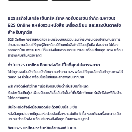
B2S ธุรกิจในเครือ เซ็นทรัล รีเทล คอร์ปอเรชั่น จำกัด (มหาชน)
B2S Online แหล่งรวมหนังสือ เครื่องเขียน และแรงบันดาลใจ
สำหรับทุกวัย
B2S Online คือร้านหนังสือและเครื่องเขียนออนไลน์ที่ครบครัน ตอบโจทย์คนรักการ
อ่านและงานเขียน ให้คุณรู้สึกเหมือนมีร้านหนังสือใกล้ฉันอยู่ในมือ ช้อปง่าย ไม่ต้อง
ออกจากบ้าน เพราะ b2s มีทั้งหนังสือหลากหลายแนวและเครื่องเขียนคุณภาพ พร้อม
สิทธิพิเศษที่ไม่ควรพลาด!
ทำไม B2S Online คือแหล่งช้อปปิ้งที่คุณไม่ควรพลาด
ไม่ว่าคุณจะเป็นนักเรียน นักศึกษา คนทำงาน B2S พร้อมให้คุณเลือกสินค้าคุณภาพได้
ตลอด 24 ชั่วโมง พร้อมโปรโมชั่นและสิทธิพิเศษมากมาย
ฟรี! ค่าจัดส่งทั่วไทย *เมื่อสั่งครบขั้นต่ำที่บริษัทกำหนด
ช้อปเพลินเกินคุ้ม! เพียงมียอดสั่งซื้อสินค้าขั้นต่ำที่บริษัทกำหนด รับสิทธิ์ส่งฟรีถึงบ้าน
ไม่ต้องจ่ายเพิ่ม
มั่นใจ หนังสือถึงมือปลอดภัย ด้วยบับเบิ้ล 3 ชั้น
หนังสือทุกเล่มจากบีทูเอสห่อด้วยบับเบิ้ลหนาแน่นถึง 3 ชั้น หมดกังวลเรื่องความเสีย
หายระหว่างจัดส่ง พร้อมส่งตรงถึงมือคุณในสภาพสมบูรณ์
ช้อป B2S Online การันตีสินค้าของแท้ 100%