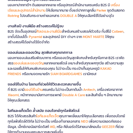
มองหาปากกาดีๆ ดินสอหลากหลาย หรืออุปกรณ์สำนักงานครบครัน B2S มี
เครื่อง
เขียนและอุปกรณ์สำนักงาน
ให้เลือกมากมาย ตั้งแต่ปากกาลูกลื่น
Parker
ชุดดินสอกด
Rotring
ไปจนถึงกระดาษถ่ายเอกสาร
DOUBLE A
ให้คุณเลือกใช้ได้อย่างจุใจ
งานศิลป์ งานฝีมือ สร้างสรรค์ไม่รู้จบ
B2S จัดเต็มอุปกรณ์
ศิลปะและงานฝีมือ
สำหรับคนสร้างสรรค์ตัวจริง ทั้งสีไม้
Colleen
,
ขาตั้งไม้บนโต๊ะ
Pyramid
และอุปกรณ์ DIY ต่างๆ จาก
MONT MARTE
ให้คุณ
สร้างสรรค์ได้อย่างไร้ขีดจำกัด
ของเล่นและของขวัญ สุดพิเศษทุกเทศกาล
มองหาของเล่นเสริมพัฒนาการ หรือของขวัญสุดพิเศษสำหรับทุกโอกาส B2S เราคัด
สรร
ของเล่นและของขวัญ
หลากหลายสไตล์ เหมาะสำหรับทุกเพศทุกวัย สร้างความสุข
และรอยยิ้มให้กับคนพิเศษของคุณ ไม่ว่าจะเป็น กระเป๋าเก็บอุณหภูมิ
KAKAO
FRIENDS
หรือเกมจดหมายรัก
SIAM BOARDGAMES
เรามีครบ!
ของใช้ในบ้าน ไอเทมที่ช่วยให้ชีวิตสะดวกสบายขึ้น
ที่ B2S เรามี
ของใช้ในบ้าน
ครบครัน ไม่ว่าจะเป็นกาต้มน้ำ
Anitech
, เครื่องฟอกอากาศ
Xiaomi
, หน้ากากอนามัยทางการแพทย์
Double A Care
และสินค้าอื่น ๆ อีกมากมาย
ให้คุณเลือกสรร
ไอทีและแก็ดเจ็ต ล้ำสมัย ตอบโจทย์ทุกไลฟ์สไตล์
B2S ได้คัดสรรสินค้า
ไอทีและแก็ดเจ็ต
คุณภาพเยี่ยมมาให้คุณเลือกสรร เพื่อตอบโจทย์
ทุกไลฟ์สไตล์ดิจิทัล ไม่ว่าจะเป็น เครื่องทำลายเอกสาร
NEO
เพื่อความปลอดภัยของ
ข้อมูล, เอ็กซ์เทอนัลฮาร์ดดิสก์
WD
, หรือ คีย์บอร์ดไร้สายเมาส์คอมโบ
GEEZER
ที่ช่วย
ให้การทำงานของคุณสะดวกสบายยิ่งขึ้น