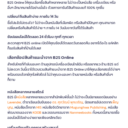
B2S Online ให้คุณเลือกซื้อสินค้าหลากหลาย ไม่ว่าจะเป็นหนังสือ เครื่องเขียน หรือ
อื่นๆ อีกมากมายได้อย่างมั่นใจ ด้วยการการันตีสินค้าของแท้ 100% ทุกชิ้น
เปลี่ยน/คืนสินค้าง่าย ภายใน 14 วัน
ซื้อไปแล้วไม่ตรงใจ? ไม่ว่าจะเป็นหนังสือที่เลือกผิด หรือสินค้ามีปัญหา คุณสามารถ
เปลี่ยนหรือคืนสินค้าได้ง่าย ๆ ภายใน 14 วันนับจากวันที่ได้รับสินค้า
ช้อปออนไลน์ได้ตลอด 24 ชั่วโมง ทุกที่ ทุกเวลา
สะดวกสุดๆ! B2S online เปิดให้คุณช้อปได้ตลอดวันตลอดคืน อยากได้อะไร แค่คลิก
ก็รอรับสินค้าที่บ้านได้เลย!
เลือกช้อปสินค้าแนะนำจาก B2S Online
สำหรับใครที่กำลังมองหา ร้านอุปกรณ์เครื่องเขียนใกล้ฉัน หรืออยากแวะร้าน B2S แต่
ไม่สะดวก วันนี้เราได้รวบรวมสินค้าแนะนำจาก B2S Online มาให้คุณเลือกสรรได้ง่ายๆ
พร้อมตอบโจทย์ทุกไลฟ์สไตล์ ไม่ว่าคุณจะมองหา ร้านขายหนังสือ หรือสินค้าอื่นๆ
ก็ตาม
หนังสือหลากหลายสไตล์
B2S มี
หนังสือ
หลากหลายแนวจากสำนักพิมพ์ชั้นนำ ไม่ว่าจะเป็นนิยายยอดนิยมอย่าง
Lavender
, ตำราเรียนเข้มข้นของ
ดร. ศุภวัฒน์ พุกเจริญ
, นิตยสารอัปเดตจาก
เพ็ญ
บุญ
, หนังสือเด็กจาก
MIS
หนังสือจิตวิทยาจาก
Mugunghwa Publishing
, หนังสือ
พัฒนาตนเองจาก
KOOB
และวรรณกรรมจาก
Nanmeebooks
ทั้งหมดนี้สามารถซื้อ
ออนไลน์ได้อย่างง่ายดายเพียงคลิกเดียว
เครื่องเขียนคู่ใจ ทุกการสร้างสรรค์