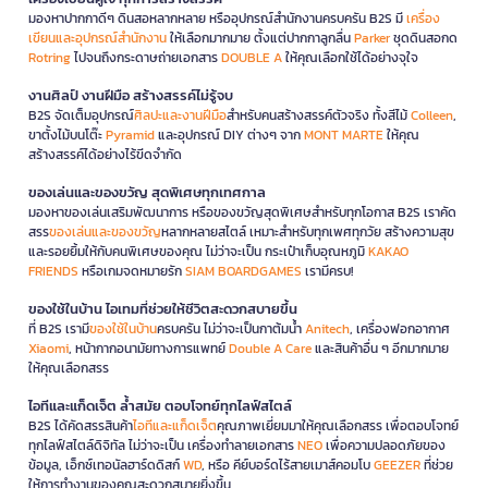
มองหาปากกาดีๆ ดินสอหลากหลาย หรืออุปกรณ์สำนักงานครบครัน B2S มี
เครื่อง
เขียนและอุปกรณ์สำนักงาน
ให้เลือกมากมาย ตั้งแต่ปากกาลูกลื่น
Parker
ชุดดินสอกด
Rotring
ไปจนถึงกระดาษถ่ายเอกสาร
DOUBLE A
ให้คุณเลือกใช้ได้อย่างจุใจ
งานศิลป์ งานฝีมือ สร้างสรรค์ไม่รู้จบ
B2S จัดเต็มอุปกรณ์
ศิลปะและงานฝีมือ
สำหรับคนสร้างสรรค์ตัวจริง ทั้งสีไม้
Colleen
,
ขาตั้งไม้บนโต๊ะ
Pyramid
และอุปกรณ์ DIY ต่างๆ จาก
MONT MARTE
ให้คุณ
สร้างสรรค์ได้อย่างไร้ขีดจำกัด
ของเล่นและของขวัญ สุดพิเศษทุกเทศกาล
มองหาของเล่นเสริมพัฒนาการ หรือของขวัญสุดพิเศษสำหรับทุกโอกาส B2S เราคัด
สรร
ของเล่นและของขวัญ
หลากหลายสไตล์ เหมาะสำหรับทุกเพศทุกวัย สร้างความสุข
และรอยยิ้มให้กับคนพิเศษของคุณ ไม่ว่าจะเป็น กระเป๋าเก็บอุณหภูมิ
KAKAO
FRIENDS
หรือเกมจดหมายรัก
SIAM BOARDGAMES
เรามีครบ!
ของใช้ในบ้าน ไอเทมที่ช่วยให้ชีวิตสะดวกสบายขึ้น
ที่ B2S เรามี
ของใช้ในบ้าน
ครบครัน ไม่ว่าจะเป็นกาต้มน้ำ
Anitech
, เครื่องฟอกอากาศ
Xiaomi
, หน้ากากอนามัยทางการแพทย์
Double A Care
และสินค้าอื่น ๆ อีกมากมาย
ให้คุณเลือกสรร
ไอทีและแก็ดเจ็ต ล้ำสมัย ตอบโจทย์ทุกไลฟ์สไตล์
B2S ได้คัดสรรสินค้า
ไอทีและแก็ดเจ็ต
คุณภาพเยี่ยมมาให้คุณเลือกสรร เพื่อตอบโจทย์
ทุกไลฟ์สไตล์ดิจิทัล ไม่ว่าจะเป็น เครื่องทำลายเอกสาร
NEO
เพื่อความปลอดภัยของ
ข้อมูล, เอ็กซ์เทอนัลฮาร์ดดิสก์
WD
, หรือ คีย์บอร์ดไร้สายเมาส์คอมโบ
GEEZER
ที่ช่วย
ให้การทำงานของคุณสะดวกสบายยิ่งขึ้น