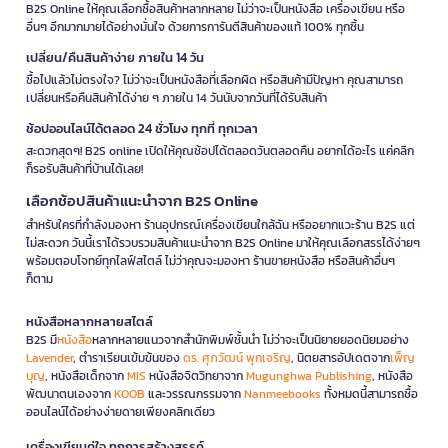
B2S Online ให้คุณเลือกซื้อสินค้าหลากหลาย ไม่ว่าจะเป็นหนังสือ เครื่องเขียน หรือ
อื่นๆ อีกมากมายได้อย่างมั่นใจ ด้วยการการันตีสินค้าของแท้ 100% ทุกชิ้น
เปลี่ยน/คืนสินค้าง่าย ภายใน 14 วัน
ซื้อไปแล้วไม่ตรงใจ? ไม่ว่าจะเป็นหนังสือที่เลือกผิด หรือสินค้ามีปัญหา คุณสามารถ
เปลี่ยนหรือคืนสินค้าได้ง่าย ๆ ภายใน 14 วันนับจากวันที่ได้รับสินค้า
ช้อปออนไลน์ได้ตลอด 24 ชั่วโมง ทุกที่ ทุกเวลา
สะดวกสุดๆ! B2S online เปิดให้คุณช้อปได้ตลอดวันตลอดคืน อยากได้อะไร แค่คลิก
ก็รอรับสินค้าที่บ้านได้เลย!
เลือกช้อปสินค้าแนะนำจาก B2S Online
สำหรับใครที่กำลังมองหา ร้านอุปกรณ์เครื่องเขียนใกล้ฉัน หรืออยากแวะร้าน B2S แต่
ไม่สะดวก วันนี้เราได้รวบรวมสินค้าแนะนำจาก B2S Online มาให้คุณเลือกสรรได้ง่ายๆ
พร้อมตอบโจทย์ทุกไลฟ์สไตล์ ไม่ว่าคุณจะมองหา ร้านขายหนังสือ หรือสินค้าอื่นๆ
ก็ตาม
หนังสือหลากหลายสไตล์
B2S มี
หนังสือ
หลากหลายแนวจากสำนักพิมพ์ชั้นนำ ไม่ว่าจะเป็นนิยายยอดนิยมอย่าง
Lavender
, ตำราเรียนเข้มข้นของ
ดร. ศุภวัฒน์ พุกเจริญ
, นิตยสารอัปเดตจาก
เพ็ญ
บุญ
, หนังสือเด็กจาก
MIS
หนังสือจิตวิทยาจาก
Mugunghwa Publishing
, หนังสือ
พัฒนาตนเองจาก
KOOB
และวรรณกรรมจาก
Nanmeebooks
ทั้งหมดนี้สามารถซื้อ
ออนไลน์ได้อย่างง่ายดายเพียงคลิกเดียว
เครื่องเขียนคู่ใจ ทุกการสร้างสรรค์