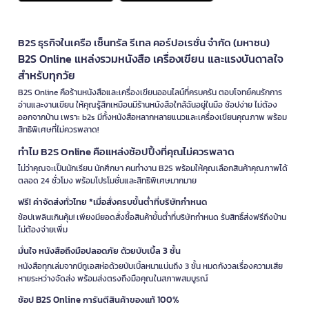
B2S ธุรกิจในเครือ เซ็นทรัล รีเทล คอร์ปอเรชั่น จำกัด (มหาชน)
B2S Online แหล่งรวมหนังสือ เครื่องเขียน และแรงบันดาลใจ
สำหรับทุกวัย
B2S Online คือร้านหนังสือและเครื่องเขียนออนไลน์ที่ครบครัน ตอบโจทย์คนรักการ
อ่านและงานเขียน ให้คุณรู้สึกเหมือนมีร้านหนังสือใกล้ฉันอยู่ในมือ ช้อปง่าย ไม่ต้อง
ออกจากบ้าน เพราะ b2s มีทั้งหนังสือหลากหลายแนวและเครื่องเขียนคุณภาพ พร้อม
สิทธิพิเศษที่ไม่ควรพลาด!
ทำไม B2S Online คือแหล่งช้อปปิ้งที่คุณไม่ควรพลาด
ไม่ว่าคุณจะเป็นนักเรียน นักศึกษา คนทำงาน B2S พร้อมให้คุณเลือกสินค้าคุณภาพได้
ตลอด 24 ชั่วโมง พร้อมโปรโมชั่นและสิทธิพิเศษมากมาย
ฟรี! ค่าจัดส่งทั่วไทย *เมื่อสั่งครบขั้นต่ำที่บริษัทกำหนด
ช้อปเพลินเกินคุ้ม! เพียงมียอดสั่งซื้อสินค้าขั้นต่ำที่บริษัทกำหนด รับสิทธิ์ส่งฟรีถึงบ้าน
ไม่ต้องจ่ายเพิ่ม
มั่นใจ หนังสือถึงมือปลอดภัย ด้วยบับเบิ้ล 3 ชั้น
หนังสือทุกเล่มจากบีทูเอสห่อด้วยบับเบิ้ลหนาแน่นถึง 3 ชั้น หมดกังวลเรื่องความเสีย
หายระหว่างจัดส่ง พร้อมส่งตรงถึงมือคุณในสภาพสมบูรณ์
ช้อป B2S Online การันตีสินค้าของแท้ 100%