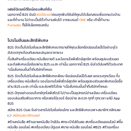
เฟอร์นิเจอร์ดีไซน์ครบฟังก์ชั่น
นอกจากนี้ B2S ยังมี
เฟอร์นิเจอร์
ครบทุกฟังก์ชันให้คุณได้เลือกสรรเพื่อตกแต่งบ้าน
และที่ทำงาน ไม่ว่าจะเป็นโต๊ะทำงานพับได้ จากแบรนด์
ONE
หรือ เก้าอี้ทำงาน
Furradec
ก็มีให้เลือกครบครัน
โปรโมชั่นและสิทธิพิเศษ
B2S จัดเต็มโปรโมชั่นและสิทธิพิเศษมากมายให้คุณเลือกช้อปออนไลน์ได้อย่างจุใจ
อัปเดตทุกเดือนกับแคมเปญลดราคาแรง
ทั้งสินค้าเครื่องเขียน หนังสือขายดี และไอเทมไลฟ์สไตล์สุดชิค พร้อมคูปองส่วนลด
และดีลพิเศษเมื่อช้อปผ่าน B2S.co.th เท่านั้น นอกจากนี้ B2S ยังใจดีส่งฟรีทั่วประเทศ
*เมื่อสั่งครบขั้นต่ำที่บริษัทกำหนด
B2S จัดเต็มโปรโมชั่นและสิทธิพิเศษเพียบ ช้อปออนไลน์ได้เลย! ลดแรงทุกเดือน ทั้ง
เครื่องเขียน หนังสือดัง ของไอเทมไลฟ์สไตล์สุดชิค พร้อมคูปองส่วนลดพิเศษเมื่อซื้อ
ผ่าน B2S.co.th เท่านั้น และส่งฟรีทั่วไทย *เมื่อสั่งครบขั้นต่ำที่บริษัทกำหนด
B2S มีทุกอย่างตอบโจทย์ทุกไลฟ์สไตล์ ไม่ว่าจะเป็นอุปกรณ์อ่านเขียน เครื่องเขียน
ของเล่นเสริมพัฒนาการ หรือเฟอร์นิเจอร์ ช้อปง่าย สะดวก ทุกที่ ทุกเวลา แค่มี App
B2S
สมัคร B2S Club รับข่าวสารโปรโมชั่นก่อนใคร และสิทธิพิเศษเฉพาะสมาชิก! คลิกเลย
สมัครสมาชิกเลย!
👉
#ร้านหนังสือ #ร้านขายหนังสือ ใกล้ฉัน #กระเป๋าใส่ดินสอ #เครื่องเขียนออนไลน์ #ซื้อ
หนังสือ ออนไลน์ #เครื่องเขียน บีทูเอส #ขาย หนังสือ ออนไลน์ #B2S #ร้านเครื่อง