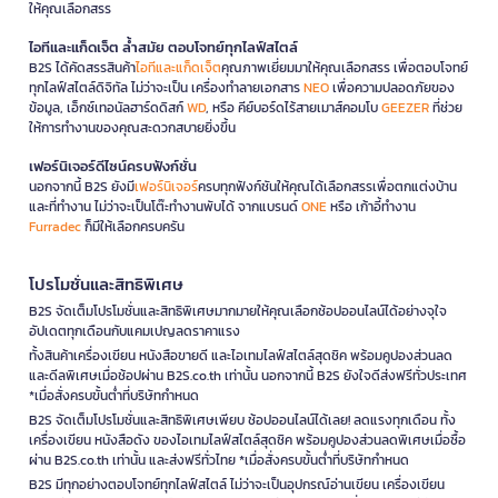
ให้คุณเลือกสรร
ไอทีและแก็ดเจ็ต ล้ำสมัย ตอบโจทย์ทุกไลฟ์สไตล์
B2S ได้คัดสรรสินค้า
ไอทีและแก็ดเจ็ต
คุณภาพเยี่ยมมาให้คุณเลือกสรร เพื่อตอบโจทย์
ทุกไลฟ์สไตล์ดิจิทัล ไม่ว่าจะเป็น เครื่องทำลายเอกสาร
NEO
เพื่อความปลอดภัยของ
ข้อมูล, เอ็กซ์เทอนัลฮาร์ดดิสก์
WD
, หรือ คีย์บอร์ดไร้สายเมาส์คอมโบ
GEEZER
ที่ช่วย
ให้การทำงานของคุณสะดวกสบายยิ่งขึ้น
เฟอร์นิเจอร์ดีไซน์ครบฟังก์ชั่น
นอกจากนี้ B2S ยังมี
เฟอร์นิเจอร์
ครบทุกฟังก์ชันให้คุณได้เลือกสรรเพื่อตกแต่งบ้าน
และที่ทำงาน ไม่ว่าจะเป็นโต๊ะทำงานพับได้ จากแบรนด์
ONE
หรือ เก้าอี้ทำงาน
Furradec
ก็มีให้เลือกครบครัน
โปรโมชั่นและสิทธิพิเศษ
B2S จัดเต็มโปรโมชั่นและสิทธิพิเศษมากมายให้คุณเลือกช้อปออนไลน์ได้อย่างจุใจ
อัปเดตทุกเดือนกับแคมเปญลดราคาแรง
ทั้งสินค้าเครื่องเขียน หนังสือขายดี และไอเทมไลฟ์สไตล์สุดชิค พร้อมคูปองส่วนลด
และดีลพิเศษเมื่อช้อปผ่าน B2S.co.th เท่านั้น นอกจากนี้ B2S ยังใจดีส่งฟรีทั่วประเทศ
*เมื่อสั่งครบขั้นต่ำที่บริษัทกำหนด
B2S จัดเต็มโปรโมชั่นและสิทธิพิเศษเพียบ ช้อปออนไลน์ได้เลย! ลดแรงทุกเดือน ทั้ง
เครื่องเขียน หนังสือดัง ของไอเทมไลฟ์สไตล์สุดชิค พร้อมคูปองส่วนลดพิเศษเมื่อซื้อ
ผ่าน B2S.co.th เท่านั้น และส่งฟรีทั่วไทย *เมื่อสั่งครบขั้นต่ำที่บริษัทกำหนด
B2S มีทุกอย่างตอบโจทย์ทุกไลฟ์สไตล์ ไม่ว่าจะเป็นอุปกรณ์อ่านเขียน เครื่องเขียน