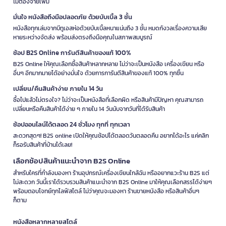
ไม่ต้องจ่ายเพิ่ม
มั่นใจ หนังสือถึงมือปลอดภัย ด้วยบับเบิ้ล 3 ชั้น
หนังสือทุกเล่มจากบีทูเอสห่อด้วยบับเบิ้ลหนาแน่นถึง 3 ชั้น หมดกังวลเรื่องความเสีย
หายระหว่างจัดส่ง พร้อมส่งตรงถึงมือคุณในสภาพสมบูรณ์
ช้อป B2S Online การันตีสินค้าของแท้ 100%
B2S Online ให้คุณเลือกซื้อสินค้าหลากหลาย ไม่ว่าจะเป็นหนังสือ เครื่องเขียน หรือ
อื่นๆ อีกมากมายได้อย่างมั่นใจ ด้วยการการันตีสินค้าของแท้ 100% ทุกชิ้น
เปลี่ยน/คืนสินค้าง่าย ภายใน 14 วัน
ซื้อไปแล้วไม่ตรงใจ? ไม่ว่าจะเป็นหนังสือที่เลือกผิด หรือสินค้ามีปัญหา คุณสามารถ
เปลี่ยนหรือคืนสินค้าได้ง่าย ๆ ภายใน 14 วันนับจากวันที่ได้รับสินค้า
ช้อปออนไลน์ได้ตลอด 24 ชั่วโมง ทุกที่ ทุกเวลา
สะดวกสุดๆ! B2S online เปิดให้คุณช้อปได้ตลอดวันตลอดคืน อยากได้อะไร แค่คลิก
ก็รอรับสินค้าที่บ้านได้เลย!
เลือกช้อปสินค้าแนะนำจาก B2S Online
สำหรับใครที่กำลังมองหา ร้านอุปกรณ์เครื่องเขียนใกล้ฉัน หรืออยากแวะร้าน B2S แต่
ไม่สะดวก วันนี้เราได้รวบรวมสินค้าแนะนำจาก B2S Online มาให้คุณเลือกสรรได้ง่ายๆ
พร้อมตอบโจทย์ทุกไลฟ์สไตล์ ไม่ว่าคุณจะมองหา ร้านขายหนังสือ หรือสินค้าอื่นๆ
ก็ตาม
หนังสือหลากหลายสไตล์