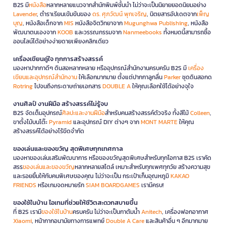
B2S มี
หนังสือ
หลากหลายแนวจากสำนักพิมพ์ชั้นนำ ไม่ว่าจะเป็นนิยายยอดนิยมอย่าง
Lavender
, ตำราเรียนเข้มข้นของ
ดร. ศุภวัฒน์ พุกเจริญ
, นิตยสารอัปเดตจาก
เพ็ญ
บุญ
, หนังสือเด็กจาก
MIS
หนังสือจิตวิทยาจาก
Mugunghwa Publishing
, หนังสือ
พัฒนาตนเองจาก
KOOB
และวรรณกรรมจาก
Nanmeebooks
ทั้งหมดนี้สามารถซื้อ
ออนไลน์ได้อย่างง่ายดายเพียงคลิกเดียว
เครื่องเขียนคู่ใจ ทุกการสร้างสรรค์
มองหาปากกาดีๆ ดินสอหลากหลาย หรืออุปกรณ์สำนักงานครบครัน B2S มี
เครื่อง
เขียนและอุปกรณ์สำนักงาน
ให้เลือกมากมาย ตั้งแต่ปากกาลูกลื่น
Parker
ชุดดินสอกด
Rotring
ไปจนถึงกระดาษถ่ายเอกสาร
DOUBLE A
ให้คุณเลือกใช้ได้อย่างจุใจ
งานศิลป์ งานฝีมือ สร้างสรรค์ไม่รู้จบ
B2S จัดเต็มอุปกรณ์
ศิลปะและงานฝีมือ
สำหรับคนสร้างสรรค์ตัวจริง ทั้งสีไม้
Colleen
,
ขาตั้งไม้บนโต๊ะ
Pyramid
และอุปกรณ์ DIY ต่างๆ จาก
MONT MARTE
ให้คุณ
สร้างสรรค์ได้อย่างไร้ขีดจำกัด
ของเล่นและของขวัญ สุดพิเศษทุกเทศกาล
มองหาของเล่นเสริมพัฒนาการ หรือของขวัญสุดพิเศษสำหรับทุกโอกาส B2S เราคัด
สรร
ของเล่นและของขวัญ
หลากหลายสไตล์ เหมาะสำหรับทุกเพศทุกวัย สร้างความสุข
และรอยยิ้มให้กับคนพิเศษของคุณ ไม่ว่าจะเป็น กระเป๋าเก็บอุณหภูมิ
KAKAO
FRIENDS
หรือเกมจดหมายรัก
SIAM BOARDGAMES
เรามีครบ!
ของใช้ในบ้าน ไอเทมที่ช่วยให้ชีวิตสะดวกสบายขึ้น
ที่ B2S เรามี
ของใช้ในบ้าน
ครบครัน ไม่ว่าจะเป็นกาต้มน้ำ
Anitech
, เครื่องฟอกอากาศ
Xiaomi
, หน้ากากอนามัยทางการแพทย์
Double A Care
และสินค้าอื่น ๆ อีกมากมาย